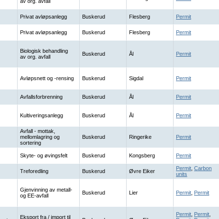
av org. avfall
Privat avløpsanlegg
Buskerud
Flesberg
Permit
Privat avløpsanlegg
Buskerud
Flesberg
Permit
Biologisk behandling
Buskerud
Ål
Permit
av org. avfall
Avløpsnett og -rensing
Buskerud
Sigdal
Permit
Avfallsforbrenning
Buskerud
Ål
Permit
Kultiveringsanlegg
Buskerud
Ål
Permit
Avfall - mottak,
mellomlagring og
Buskerud
Ringerike
Permit
sortering
Skyte- og øvingsfelt
Buskerud
Kongsberg
Permit
Permit
,
Carbon
Treforedling
Buskerud
Øvre Eiker
units
Gjenvinning av metall-
Buskerud
Lier
Permit
,
Permit
og EE-avfall
Permit
,
Permit
,
Eksport fra / import til