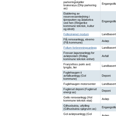
parkeringskjeller
Engangstilt
brakerøya (Dhp parkering
as)
Etablering av
reservevannledning i
tjoreputten og ådalselva
Engangstilt
ved hen (Ringerike
kommune teknisk, kultur
og idrett)
Felleskjøpet modum
Landbasert
Flå renseanlegg, elvemo
Avløp
(Flå kommune)
Follum forbrenningsanlegg
Landbasert
Fossan laguneanlegg for
avløpsslam (Rollag
Avfall
kommune teknisk enhet)
Franzefoss pukk avd.
Landbasert
lyngås, lier
Fuglehaugen ii
avfallsanlegg (Gol
Deponi
kommune)
Fuglehaugen motorsenter
Landbasert
Fuglerud deponi (Fuglerud
Deponi
energi as)
Geilo renseanlegg (Hol
Avløp
kommune teknisk etat)
Gilhusbukta, utfylling
Engangstilt
(Gilhusbukta sjøgrunn as)
Gol avløpsanlegg (Gol
Avløp