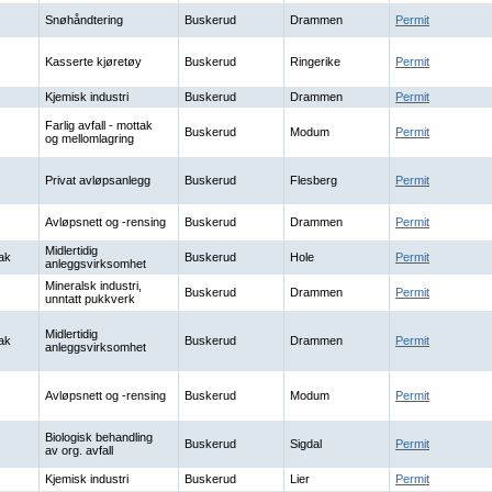
Snøhåndtering
Buskerud
Drammen
Permit
Kasserte kjøretøy
Buskerud
Ringerike
Permit
Kjemisk industri
Buskerud
Drammen
Permit
Farlig avfall - mottak
Buskerud
Modum
Permit
og mellomlagring
Privat avløpsanlegg
Buskerud
Flesberg
Permit
Avløpsnett og -rensing
Buskerud
Drammen
Permit
Midlertidig
ak
Buskerud
Hole
Permit
anleggsvirksomhet
Mineralsk industri,
Buskerud
Drammen
Permit
unntatt pukkverk
Midlertidig
ak
Buskerud
Drammen
Permit
anleggsvirksomhet
Avløpsnett og -rensing
Buskerud
Modum
Permit
Biologisk behandling
Buskerud
Sigdal
Permit
av org. avfall
Kjemisk industri
Buskerud
Lier
Permit