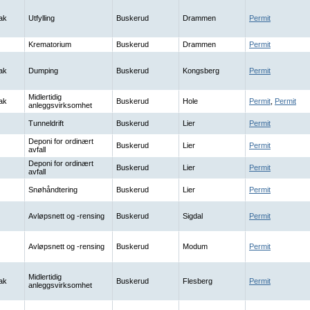
ak
Utfylling
Buskerud
Drammen
Permit
Krematorium
Buskerud
Drammen
Permit
ak
Dumping
Buskerud
Kongsberg
Permit
Midlertidig
ak
Buskerud
Hole
Permit
,
Permit
anleggsvirksomhet
Tunneldrift
Buskerud
Lier
Permit
Deponi for ordinært
Buskerud
Lier
Permit
avfall
Deponi for ordinært
Buskerud
Lier
Permit
avfall
Snøhåndtering
Buskerud
Lier
Permit
Avløpsnett og -rensing
Buskerud
Sigdal
Permit
Avløpsnett og -rensing
Buskerud
Modum
Permit
Midlertidig
ak
Buskerud
Flesberg
Permit
anleggsvirksomhet