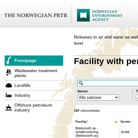
Releases to air and water as well
level.
Facility with pe
Frontpage
Wastewater treatment
plants
Landfills
Sector
T
Industry
Offshore petroleum
industry
197
virksomheter.
Facility
*
Sector
Bekkeseth as -
avfallssortering
Avfall
(Bekkeseth as)