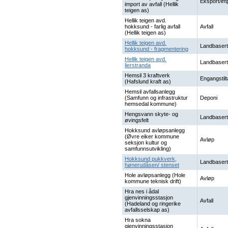
Eksport/im
import av avfall (Hellik
teigen as)
Hellik teigen avd.
hokksund - farlig avfall
Avfall
(Hellik teigen as)
Hellik teigen avd.
Landbasert
hokksund - fragmentering
Hellik teigen avd.
Landbasert
lierstranda
Hemsil 3 kraftverk
Engangstilt
(Hafslund kraft as)
Hemsil avfallsanlegg
(Samfunn og infrastruktur
Deponi
hemsedal kommune)
Hengsvann skyte- og
Landbasert
øvingsfelt
Hokksund avløpsanlegg
(Øvre eiker kommune
Avløp
seksjon kultur og
samfunnsutvikling)
Hokksund pukkverk,
Landbasert
hønerudåsen/ stenset
Hole avløpsanlegg (Hole
Avløp
kommune teknisk drift)
Hra nes i ådal
gjenvinningsstasjon
Avfall
(Hadeland og ringerike
avfallsselskap as)
Hra sokna
gjenvinningsstasjon