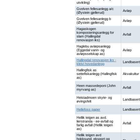
utvikling)
Gvelven fellesanlegg a/c
Avløp
(Øystein gjellerud)
Gvelven fellesanlegg b
Avløp
(Øystein gjellerud)
Hagaskogen
komposteringsanlegg for
Avfall
slam (Hallingdal
renovasjon iks)
Haglebu avløpsanlegg
(Eggedal vann- og
Avløp
avløpsselskap as)
Hallingdal renovasjon iks -
Landbasert
kleivi hovedanlegg
Hallingfisk as
settefiskanlegg (Hallingfisk
Akvakultur
as)
Heen massedeponi (John
Avfall
myrvang as)
Heistadmoen skyte- og
Landbasert
øvingsfelt
Hellefoss paper
Landbasert
Hellik teigen as avd.
lierstranda - ee-avfall og
Avfall
farlig avfall (Hellik teigen
as)
Hellik teigen avd
hokksund, eksport og