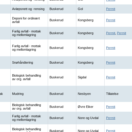
Avløpsnett og -rensing
Buskerud
Gol
Permit
Deponi for ordinært
Buskerud
Kongsberg
Permit
avfall
Farlig avfall - mottak
Buskerud
Kongsberg
Permit
,
Permit
og mellomlagring
Farlig avfall - mottak
Buskerud
Kongsberg
Permit
og mellomlagring
Snøhåndtering
Buskerud
Kongsberg
Permit
Biologisk behandling
Buskerud
Sigdal
Permit
av org. avfall
ak
Mudring
Buskerud
Nesbyen
Tillatelse
Biologisk behandling
Buskerud
Øvre Eiker
Permit
av org. avfall
Farlig avfall - mottak
Buskerud
Nore og Uvdal
Permit
og mellomlagring
Biologisk behandling
Buskerud
Nore og Uvdal
Permit