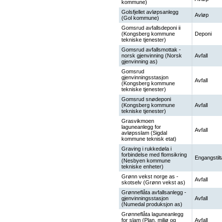
kommune)
Golsfjellet avløpsanlegg
Avløp
(Gol kommune)
Gomsrud avfallsdeponi ii
(Kongsberg kommune
Deponi
tekniske tjenester)
Gomsrud avfallsmottak -
norsk gjenvinning (Norsk
Avfall
gjenvinning as)
Gomsrud
gjenvinningsstasjon
Avfall
(Kongsberg kommune
tekniske tjenester)
Gomsrud snødeponi
(Kongsberg kommune
Avfall
tekniske tjenester)
Grasvikmoen
laguneanlegg for
Avfall
avløpsslam (Sigdal
kommune teknisk etat)
Graving i rukkedøla i
forbindelse med flomsikring
Engangstilt
(Nesbyen kommune
tekniske enheter)
Grønn vekst norge as -
Avfall
skotselv (Grønn vekst as)
Grønneflåta avfallsanlegg -
gjenvinningsstasjon
Avfall
(Numedal produksjon as)
Grønneflåta laguneanlegg
for slam (Plan, miljø og
Avfall