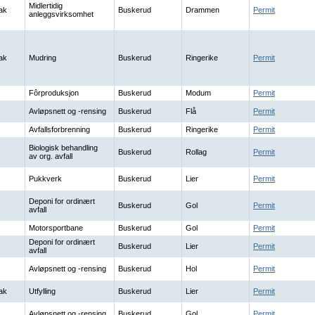
Midlertidig
ak
Buskerud
Drammen
Permit
anleggsvirksomhet
ak
Mudring
Buskerud
Ringerike
Permit
Fôrproduksjon
Buskerud
Modum
Permit
Avløpsnett og -rensing
Buskerud
Flå
Permit
Avfallsforbrenning
Buskerud
Ringerike
Permit
Biologisk behandling
Buskerud
Rollag
Permit
av org. avfall
Pukkverk
Buskerud
Lier
Permit
Deponi for ordinært
Buskerud
Gol
Permit
avfall
Motorsportbane
Buskerud
Gol
Permit
Deponi for ordinært
Buskerud
Lier
Permit
avfall
Avløpsnett og -rensing
Buskerud
Hol
Permit
ak
Utfylling
Buskerud
Lier
Permit
Avløpsnett og -rensing
Buskerud
Gol
Permit