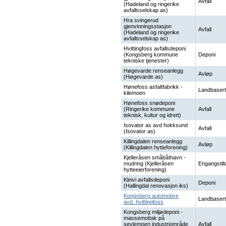
Avfall
(Hadeland og ringerike
avfallsselskap as)
Hra svingerud
gjenvinningsstasjon
Avfall
(Hadeland og ringerike
avfallsselskap as)
Hvittingfoss avfallsdeponi
(Kongsberg kommune
Deponi
tekniske tjenester)
Høgevarde renseanlegg
Avløp
(Høgevarde as)
Hønefoss asfaltfabrikk -
Landbasert
kilemoen
Hønefoss snødeponi
(Ringerike kommune
Avfall
teknisk, kultur og idrett)
Isovator as avd hokksund
Avfall
(Isovator as)
Killingdalen renseanlegg
Avløp
(Killingdalen hytteforening)
Kjelleråsen småbåthavn -
mudring (Kjelleråsen
Engangstilt
hytteeierforening)
Kleivi avfallsdeponi
Deponi
(Hallingdal renovasjon iks)
Kongsberg automotive
Landbasert
avd. hvittingfoss
Kongsberg miljødeponi -
massemottak på
sevlemoen industriområde
Avfall