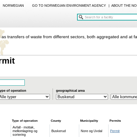
NORWEGIAN
GO TO NORWEGIAN ENVIRONMENT AGENCY
|
ABOUT THE NO
 as transfers of waste from different sectors, both aggregated and at fac
rmit
ype of operation
geographical area
Type of operation
County
Municipality
Permits
Avfall - mottak,
mellomlagring og
Buskerud
Nore og Uvdal
Permit
sortering