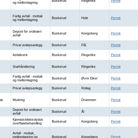
Buskerud
Ringerike
Permit
og mellomlagring
Farlig avfall - mottak
Buskerud
Hole
Permit
og mellomlagring
Deponi for ordinært
Buskerud
Kongsberg
Permit
avfall
Privat avløpsanlegg
Buskerud
Flå
Permit
Asfaltverk
Buskerud
Ringerike
Permit
Snøhåndtering
Buskerud
Ringerike
Permit
Farlig avfall - mottak
Buskerud
Øvre Eiker
Permit
og mellomlagring
Privat avløpsanlegg
Buskerud
Rollag
Permit
ak
Mudring
Buskerud
Drammen
Permit
Deponi for ordinært
Buskerud
Ål
Permit
avfall
Kjemisk/elektrolytisk
Buskerud
Kongsberg
Permit
overflatebehandling
Avfall - mottak,
mellomlagring og
Buskerud
Kongsberg
Permit