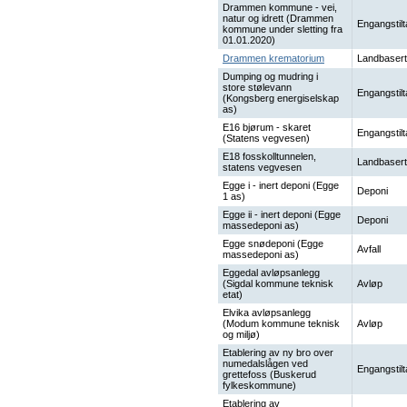
Drammen kommune - vei,
natur og idrett (Drammen
Engangstilt
kommune under sletting fra
01.01.2020)
Drammen krematorium
Landbasert
Dumping og mudring i
store stølevann
Engangstilt
(Kongsberg energiselskap
as)
E16 bjørum - skaret
Engangstilt
(Statens vegvesen)
E18 fosskolltunnelen,
Landbasert
statens vegvesen
Egge i - inert deponi (Egge
Deponi
1 as)
Egge ii - inert deponi (Egge
Deponi
massedeponi as)
Egge snødeponi (Egge
Avfall
massedeponi as)
Eggedal avløpsanlegg
(Sigdal kommune teknisk
Avløp
etat)
Elvika avløpsanlegg
(Modum kommune teknisk
Avløp
og miljø)
Etablering av ny bro over
numedalslågen ved
Engangstilt
grettefoss (Buskerud
fylkeskommune)
Etablering av