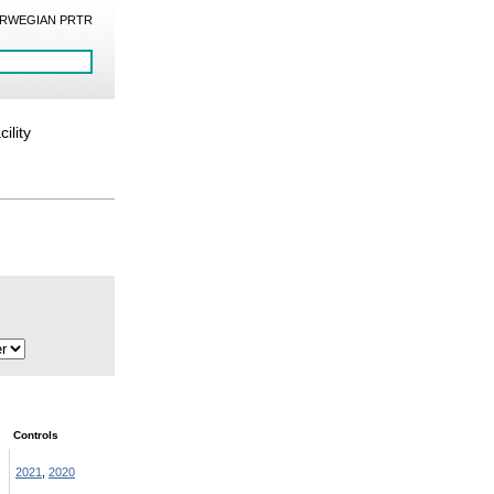
RWEGIAN PRTR
ility
Controls
2021
,
2020