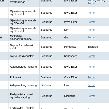
port
Buskerud
Øvre Eiker
Permit
,
Permit
,
avfallsanlegg
Permit
Gjenvinning av metall-
Buskerud
Øvre Eiker
Permit
og EE-avfall
Gjenvinning av metall-
Buskerud
Øvre Eiker
Permit
og EE-avfall
Gjenvinning av metall-
Buskerud
Lier
Permit
og EE-avfall
Midlertidig
ak
Buskerud
Gol
Permit
anleggsvirksomhet
Deponi for ordinært
Buskerud
Hemsedal
Tillatelse
avfall
Skyte- og øvingsfelt
Buskerud
Kongsberg
Permit
Avløpsnett og -rensing
Buskerud
Øvre Eiker
Permit
Pukkverk
Buskerud
Øvre Eiker
Permit
Avløpsnett og -rensing
Buskerud
Hole
Permit
Farlig avfall - mottak
Buskerud
Ringerike
Permit
og mellomlagring
Farlig avfall - mottak