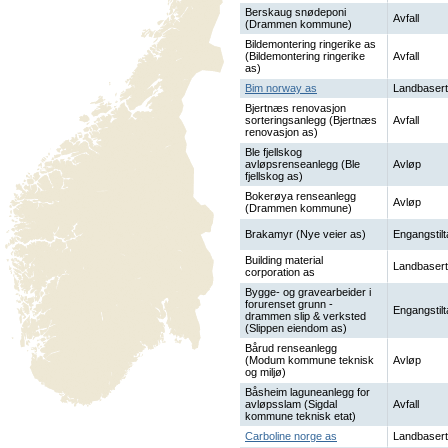
Berskaug snødeponi
Avfall
(Drammen kommune)
Bildemontering ringerike as
(Bildemontering ringerike
Avfall
as)
Bim norway as
Landbasert
Bjertnæs renovasjon
sorteringsanlegg (Bjertnæs
Avfall
renovasjon as)
Ble fjellskog
avløpsrenseanlegg (Ble
Avløp
fjellskog as)
Bokerøya renseanlegg
Avløp
(Drammen kommune)
Brakamyr (Nye veier as)
Engangstilt
Building material
Landbasert
corporation as
Bygge- og gravearbeider i
forurenset grunn -
Engangstilt
drammen slip & verksted
(Slippen eiendom as)
Bårud renseanlegg
(Modum kommune teknisk
Avløp
og miljø)
Båsheim laguneanlegg for
avløpsslam (Sigdal
Avfall
kommune teknisk etat)
Carboline norge as
Landbasert