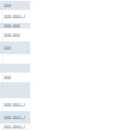
2024
2026
,
2015
[...]
2024
,
2016
2018
,
2012
2024
2010
2026
,
2021
[...]
2020
,
2015
[...]
2021
,
2018
[...]