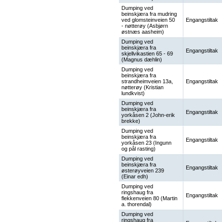
Dumping ved
beinskjæra fra mudring
ved glomsteinveien 50
Engangstiltak
- nøtterøy (Asbjørn
østnæs aasheim)
Dumping ved
beinskjæra fra
Engangstiltak
skjellvikastien 65 - 69
(Magnus dæhlin)
Dumping ved
beinskjæra fra
strandheimveien 13a,
Engangstiltak
nøtterøy (Kristian
lundkvist)
Dumping ved
beinskjæra fra
Engangstiltak
yorkåsen 2 (John-erik
brekke)
Dumping ved
beinskjæra fra
Engangstiltak
yorkåsen 23 (Ingunn
og pål rasting)
Dumping ved
beinskjæra fra
Engangstiltak
østerøyveien 239
(Einar edh)
Dumping ved
ringshaug fra
Engangstiltak
flekkenveien 80 (Martin
a. thorendal)
Dumping ved
ringshaug fra