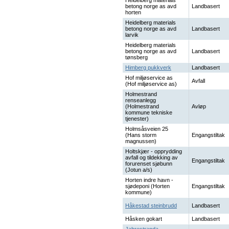
Heidelberg materials
betong norge as avd
Landbasert
horten
Heidelberg materials
betong norge as avd
Landbasert
larvik
Heidelberg materials
betong norge as avd
Landbasert
tønsberg
Himberg pukkverk
Landbasert
Hof miljøservice as
Avfall
(Hof miljøservice as)
Holmestrand
renseanlegg
(Holmestrand
Avløp
kommune tekniske
tjenester)
Holmsåsveien 25
(Hans storm
Engangstiltak
magnussen)
Holtskjær - opprydding
avfall og tildekking av
Engangstiltak
forurenset sjøbunn
(Jotun a/s)
Horten indre havn -
sjødeponi (Horten
Engangstiltak
kommune)
Håkestad steinbrudd
Landbasert
Håsken gokart
Landbasert