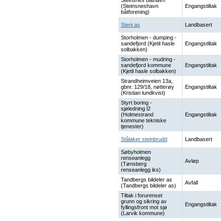
Steinsnes båthavn
(Steinsneshavn
Engangstiltak
båtforening)
Steni as
Landbasert
Storholmen - dumping -
sandefjord (Kjetil hasle
Engangstiltak
solbakken)
Storholmen - mudring -
sandefjord kommune
Engangstiltak
(Kjetil hasle solbakken)
Strandheimveien 13a,
gbnr. 129/18, nøtterøy
Engangstiltak
(Kristian lundkvist)
Styrt boring -
sjøledning l2
(Holmestrand
Engangstiltak
kommune tekniske
tjenester)
Stålaker steinbrudd
Landbasert
Søbyholmen
renseanlegg
Avløp
(Tønsberg
renseanlegg iks)
Tandbergs bildeler as
Avfall
(Tandbergs bildeler as)
Tiltak i forurenset
grunn og sikring av
Engangstiltak
fyllingsfront mot sjø
(Larvik kommune)