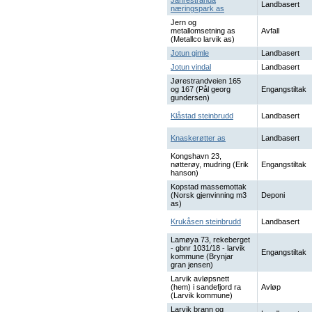
Jahrestranda
Landbasert
næringspark as
Jern og
metallomsetning as
Avfall
(Metallco larvik as)
Jotun gimle
Landbasert
Jotun vindal
Landbasert
Jørestrandveien 165
og 167 (Pål georg
Engangstiltak
gundersen)
Klåstad steinbrudd
Landbasert
Knaskerøtter as
Landbasert
Kongshavn 23,
nøtterøy, mudring (Erik
Engangstiltak
hanson)
Kopstad massemottak
(Norsk gjenvinning m3
Deponi
as)
Krukåsen steinbrudd
Landbasert
Lamøya 73, rekeberget
- gbnr 1031/18 - larvik
Engangstiltak
kommune (Brynjar
gran jensen)
Larvik avløpsnett
(hem) i sandefjord ra
Avløp
(Larvik kommune)
Larvik brann og