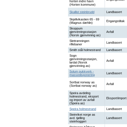
horten indre havn
(Horten kommune)
Skallist steinbrudd
Landbasert
Skjellvikastien 65 - 69
Engangstiltak
(Magnus dæhlin)
Skoppum
gjenvinningsstasjon
Avfall
(Norsk gjenvinning as)
Slettrønningen
Landbasert
riflebaner
Smith stål holmestrand
Landbasert
Sogn
gjenvinningsstasjon,
Avfall
lardal (Norsk
gjenvinning as)
Solum pukkverk -
Landbasert
massedisponering
Sortbat norway as
Avfall
(Sortbat norway as)
Speira avdeling
holmestrand, eksport
Eksport/import
og import av avfall
(Speira as)
Speira holmestrand
Landbasert
Steinriket norge as
avd. tjølling
Landbasert
steinhoggeri