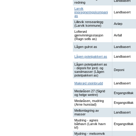
Landbasert
redning
Larvik
impregneringskompani
Landbasert
as
Lillevik renseanlegg
Avløp
(Larvik kommune)
Lofterød
gjenvinningsstasjon
Avfall
(Ragn sells as)
Lågen gulrot as
Landbasert
Lågen potetpakkeri as
Landbasert
Lågen potetpakkeri as
- deponi for jord- og
Deponi
sandmasser (Lågen
potetpakkeri as)
Malerød steinbrudd
Landbasert
Medøåsen 27 (Sigrid
Engangstiltak
og helge wettre)
Medøåsen, mudring
Engangstiltak
(Arne hunstad)
Mellomlagring av
Landbasert
masser
Mudring - agnes
båthavn (Larvik havn
Engangstiltak
kf)
Mudring - melsomvik