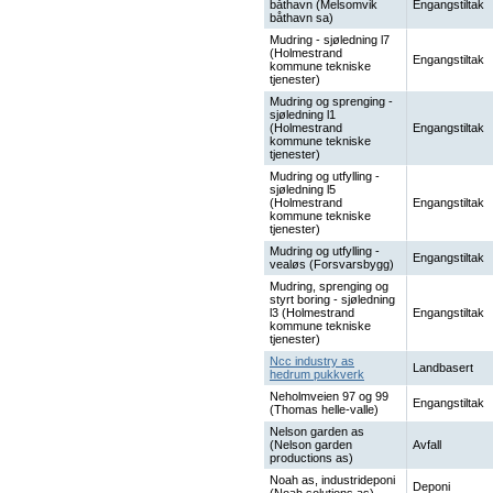
båthavn (Melsomvik
Engangstiltak
båthavn sa)
Mudring - sjøledning l7
(Holmestrand
Engangstiltak
kommune tekniske
tjenester)
Mudring og sprenging -
sjøledning l1
(Holmestrand
Engangstiltak
kommune tekniske
tjenester)
Mudring og utfylling -
sjøledning l5
(Holmestrand
Engangstiltak
kommune tekniske
tjenester)
Mudring og utfylling -
Engangstiltak
vealøs (Forsvarsbygg)
Mudring, sprenging og
styrt boring - sjøledning
l3 (Holmestrand
Engangstiltak
kommune tekniske
tjenester)
Ncc industry as
Landbasert
hedrum pukkverk
Neholmveien 97 og 99
Engangstiltak
(Thomas helle-valle)
Nelson garden as
(Nelson garden
Avfall
productions as)
Noah as, industrideponi
Deponi