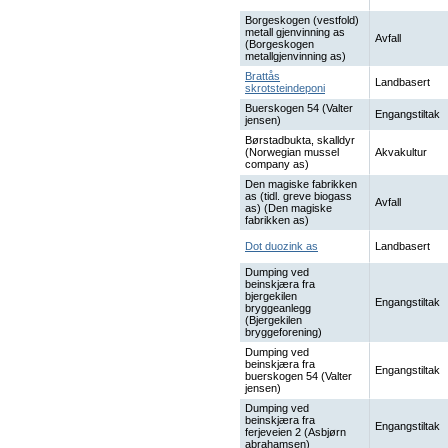
Borgeskogen (vestfold)
metall gjenvinning as
Avfall
(Borgeskogen
metallgjenvinning as)
Brattås
Landbasert
skrotsteindeponi
Buerskogen 54 (Valter
Engangstiltak
jensen)
Børstadbukta, skalldyr
(Norwegian mussel
Akvakultur
company as)
Den magiske fabrikken
as (tidl. greve biogass
Avfall
as) (Den magiske
fabrikken as)
Dot duozink as
Landbasert
Dumping ved
beinskjæra fra
bjergekilen
Engangstiltak
bryggeanlegg
(Bjergekilen
bryggeforening)
Dumping ved
beinskjæra fra
Engangstiltak
buerskogen 54 (Valter
jensen)
Dumping ved
beinskjæra fra
Engangstiltak
ferjeveien 2 (Asbjørn
abrahamsen)