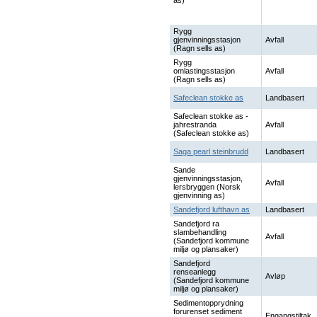
as)
Rygg
gjenvinningsstasjon
Avfall
(Ragn sells as)
Rygg
omlastingsstasjon
Avfall
(Ragn sells as)
Safeclean stokke as
Landbasert
Safeclean stokke as -
jahrestranda
Avfall
(Safeclean stokke as)
Saga pearl steinbrudd
Landbasert
Sande
gjenvinningsstasjon,
Avfall
lersbryggen (Norsk
gjenvinning as)
Sandefjord lufthavn as
Landbasert
Sandefjord ra
slambehandling
Avfall
(Sandefjord kommune
miljø og plansaker)
Sandefjord
renseanlegg
Avløp
(Sandefjord kommune
miljø og plansaker)
Sedimentopprydning
forurenset sediment
Engangstiltak