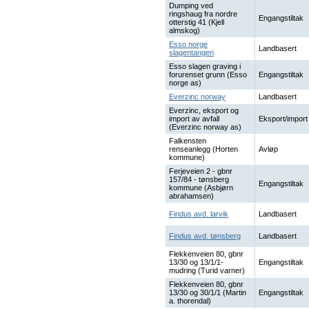
Dumping ved
ringshaug fra nordre
Engangstiltak
otterstig 41 (Kjell
almskog)
Esso norge
Landbasert
slagentangen
Esso slagen graving i
forurenset grunn (Esso
Engangstiltak
norge as)
Everzinc norway
Landbasert
Everzinc, eksport og
import av avfall
Eksport/import
(Everzinc norway as)
Falkensten
renseanlegg (Horten
Avløp
kommune)
Ferjeveien 2 - gbnr
157/84 - tønsberg
Engangstiltak
kommune (Asbjørn
abrahamsen)
Findus avd. larvik
Landbasert
Findus avd. tønsberg
Landbasert
Flekkenveien 80, gbnr
13/30 og 13/1/1-
Engangstiltak
mudring (Turid varner)
Flekkenveien 80, gbnr
13/30 og 30/1/1 (Martin
Engangstiltak
a. thorendal)