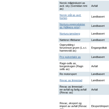
Norsk miljøindustri as
avd. sky (Gemidan nmi
Avfall
as)
Norsk stål as avd.
Landbasert
horten
Nortura eggprodukter
Landbasert
as (tidligere prior)
Nortura tønsberg
Landbasert
Nøtterø riflebaner
Landbasert
Opprydding i
forurenset grunn (L.s.t.
Engangstiltak
hannevold as)
Pcs pulverlakk as
Landbasert
Ragn-sells as,
borgeskogen (Ragn
Avfall
sells as)
Re motorsport
Landbasert
Revac as linnestad
Landbasert
Revac as linnestad -
ee-avfall og farlig avfall
Avfall
(Revac as)
Revac, eksport og
import av avfall (Revac
Eksport/import