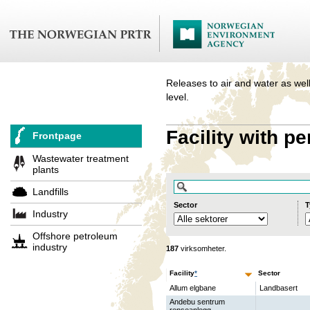
Releases to air and water as well
level.
Facility with pe
Frontpage
Wastewater treatment
plants
Landfills
Sector
T
Industry
Offshore petroleum
industry
187
virksomheter.
Facility
*
Sector
Allum elgbane
Landbasert
Andebu sentrum