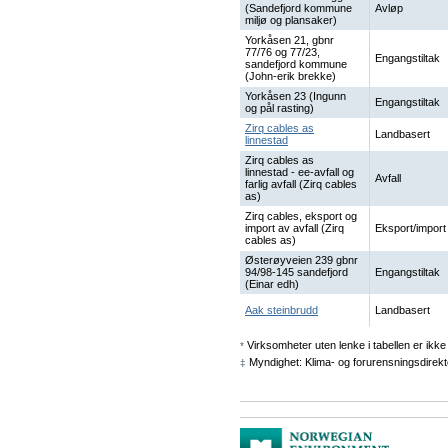
(Sandefjord kommune
Avløp
miljø og plansaker)
Yorkåsen 21, gbnr
77/76 og 77/23,
Engangstiltak
sandefjord kommune
(John-erik brekke)
Yorkåsen 23 (Ingunn
Engangstiltak
og pål rasting)
Zirq cables as
Landbasert
linnestad
Zirq cables as
linnestad - ee-avfall og
Avfall
farlig avfall (Zirq cables
as)
Zirq cables, eksport og
import av avfall (Zirq
Eksport/import
cables as)
Østerøyveien 239 gbnr
94/98-145 sandefjord
Engangstiltak
(Einar edh)
Aak steinbrudd
Landbasert
Virksomheter uten lenke i tabellen er ikke 
*
Myndighet: Klima- og forurensningsdirekt
‡