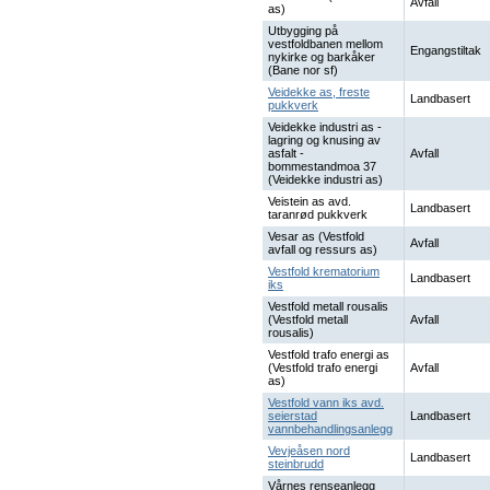
Avfall
as)
Utbygging på
vestfoldbanen mellom
Engangstiltak
nykirke og barkåker
(Bane nor sf)
Veidekke as, freste
Landbasert
pukkverk
Veidekke industri as -
lagring og knusing av
asfalt -
Avfall
bommestandmoa 37
(Veidekke industri as)
Veistein as avd.
Landbasert
taranrød pukkverk
Vesar as (Vestfold
Avfall
avfall og ressurs as)
Vestfold krematorium
Landbasert
iks
Vestfold metall rousalis
(Vestfold metall
Avfall
rousalis)
Vestfold trafo energi as
(Vestfold trafo energi
Avfall
as)
Vestfold vann iks avd.
seierstad
Landbasert
vannbehandlingsanlegg
Vevjeåsen nord
Landbasert
steinbrudd
Vårnes renseanlegg