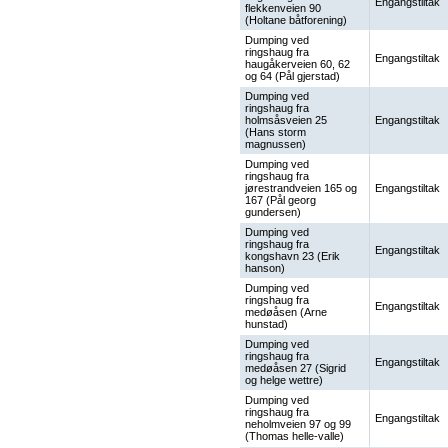
Engangstiltak
flekkenveien 90
(Holtane båtforening)
Dumping ved
ringshaug fra
Engangstiltak
haugåkerveien 60, 62
og 64 (Pål gjerstad)
Dumping ved
ringshaug fra
holmsåsveien 25
Engangstiltak
(Hans storm
magnussen)
Dumping ved
ringshaug fra
jørestrandveien 165 og
Engangstiltak
167 (Pål georg
gundersen)
Dumping ved
ringshaug fra
Engangstiltak
kongshavn 23 (Erik
hanson)
Dumping ved
ringshaug fra
Engangstiltak
medøåsen (Arne
hunstad)
Dumping ved
ringshaug fra
Engangstiltak
medøåsen 27 (Sigrid
og helge wettre)
Dumping ved
ringshaug fra
Engangstiltak
neholmveien 97 og 99
(Thomas helle-valle)