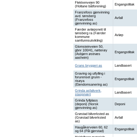
Flekkenveien 90
Engangstiltak
(Holtane båtforening)
Franzefoss gjenvinning
avd. tønsberg
Avfall
(Franzefoss
gjenvinning as)
Færder avløpsnett til
tønsberg ra (Færder
Avløp
kommune
samfunnsutvikling)
Glomsteinveien 50,
gbnr 100/41, nøtterøy
Engangstiltak
(Asbjørn østnæs
aasheim)
Grans bryggeri as
Landbasert
Graving og utfylling i
forurenset grunn -
Engangstiltak
risøya
(Eiendomsanering as)
Grinda asfaltverk,
Landbasert
stasjonært
Grinda fyllplass
(deponi) (Norsk
Deponi
gjenvinning as)
Grøstad bilverksted as
(Grøstad bilverksted
Avfall
as)
Haugåkerveien 60, 62
Engangstiltak
og 64 (Pål gjerstad)