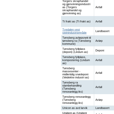
Torgers skraphandel
og gjenvinningsindustri
as (Torgers
Avfall
skraphandel og
gjenvinning as)
Tt frakt as (Tt frakt as)
Avfall
Tvedalen vest
Landbasert
steinindustriområde
Tønsberg avløpsnett til
tønsberg ra (Tønsberg
Avløp
kommune)
Tønsberg fyllplass
Deponi
(deponi) (Lindum as)
Tønsberg fyllplass,
kompostering (Lindum
Avfall
as)
Tønsberg
massesenter -
Avfall
midlertidig snødeponi
(Veidekke industri as)
Tønsberg ra
slambehandling
Avfall
(Tønsberg
renseanlegg iks)
Tønsberg renseanlegg
(Tønsberg
Avløp
renseanlegg iks)
Unicon as avd larvik
Landbasert
Unident as (Unident