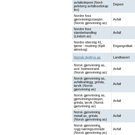
avfallsdeponi (Nord-
Deponi
jarlsberg avfallsselskap
iks)
Nordre foss
gjenvinningsstasjon
Avfall
(Norsk gjenvinning as)
Nordre foss
slambehandling
Avfall
(Lindum as)
Nordre otterstig 41,
tjøme - mudring (Kjell
Engangstiltak
almskog)
Norrek dypfrys as
Landbasert
Norsk gjenvinning as,
avd. holmestrand
Avfall
(Norsk gjenvinning as)
Norsk gjenvinning as,
avfallsanlegg, grinda,
Avfall
larvik (Norsk
gjenvinning as)
Norsk gjenvinning as,
gjenvinningsstasjon,
Avfall
grinda, larvik (Norsk
gjenvinning as)
Norsk gjenvinning
metall as, grinda
Avfall
(Norsk gjenvinning as)
Norsk gjenvinning,
rygg næringsområde
Avfall
(Norsk gjenvinning as)