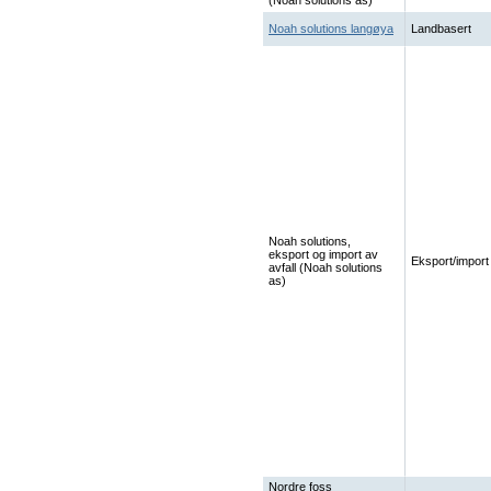
(Noah solutions as)
Noah solutions langøya
Landbasert
Noah solutions,
eksport og import av
Eksport/import
avfall (Noah solutions
as)
Nordre foss