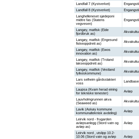
Landfall 7 (Kystverket)
Engangsti
Landfall 8 (Kystverket)
Engangsti
Langhelleneset sjødeponi
midtre fas (Statens
Engangsti
vegvesen)
Langøy, matfisk (Eide
Akvakultu
fjordbruk as)
Langøy, matfisk (Engesund
Akvakultu
fiskeoppdrett as)
Langøy, matfisk (Ewos
Akvakultu
innovation as)
Langøy, matfisk (Troland
Akvakultu
lakseoppdrett as)
Langøy, matfisk (Vestland
Akvakultu
fylkeskommune)
Lars selheim gårdsslakteri
Landbase
voss
Laupsa (Kvam herad eining
Avløp
for tekniske tenester)
Lauvholmgrunnen akva
Akvakultu
(Seaweed as)
Lavik (Askøy kommune
Avløp
kommunalteknisk avdeling)
Leirvik nord - frugarden
avløpsanlegg (Stord vatn og
Avløp
avløp as)
Leirvik nord , utslipp 10.2-
10.06 (Stord vatn og avløp
Avløp