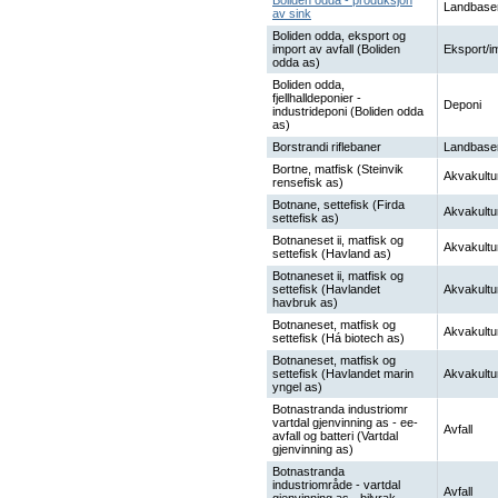
Boliden odda - produksjon
Landbase
av sink
Boliden odda, eksport og
import av avfall (Boliden
Eksport/i
odda as)
Boliden odda,
fjellhalldeponier -
Deponi
industrideponi (Boliden odda
as)
Borstrandi riflebaner
Landbase
Bortne, matfisk (Steinvik
Akvakultu
rensefisk as)
Botnane, settefisk (Firda
Akvakultu
settefisk as)
Botnaneset ii, matfisk og
Akvakultu
settefisk (Havland as)
Botnaneset ii, matfisk og
settefisk (Havlandet
Akvakultu
havbruk as)
Botnaneset, matfisk og
Akvakultu
settefisk (Há biotech as)
Botnaneset, matfisk og
settefisk (Havlandet marin
Akvakultu
yngel as)
Botnastranda industriomr
vartdal gjenvinning as - ee-
Avfall
avfall og batteri (Vartdal
gjenvinning as)
Botnastranda
industriområde - vartdal
Avfall