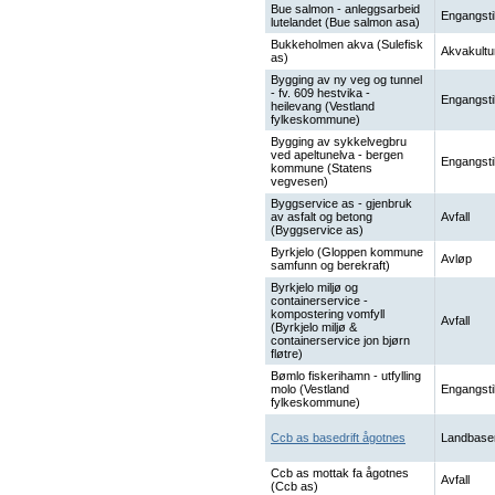
Bue salmon - anleggsarbeid
Engangsti
lutelandet (Bue salmon asa)
Bukkeholmen akva (Sulefisk
Akvakultu
as)
Bygging av ny veg og tunnel
- fv. 609 hestvika -
Engangsti
heilevang (Vestland
fylkeskommune)
Bygging av sykkelvegbru
ved apeltunelva - bergen
Engangsti
kommune (Statens
vegvesen)
Byggservice as - gjenbruk
av asfalt og betong
Avfall
(Byggservice as)
Byrkjelo (Gloppen kommune
Avløp
samfunn og berekraft)
Byrkjelo miljø og
containerservice -
kompostering vomfyll
Avfall
(Byrkjelo miljø &
containerservice jon bjørn
fløtre)
Bømlo fiskerihamn - utfylling
molo (Vestland
Engangsti
fylkeskommune)
Ccb as basedrift ågotnes
Landbase
Ccb as mottak fa ågotnes
Avfall
(Ccb as)