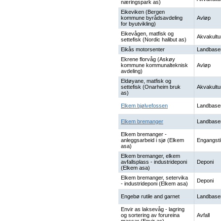
næringspark as)
Eikeviken (Bergen
kommune byrådsavdeling
Avløp
for byutvikling)
Eikevågen, matfisk og
Akvakultu
settefisk (Nordic halibut as)
Eikås motorsenter
Landbase
Ekrene florvåg (Askøy
kommune kommunalteknisk
Avløp
avdeling)
Eldøyane, matfisk og
settefisk (Onarheim bruk
Akvakultu
as)
Elkem bjølvefossen
Landbase
Elkem bremanger
Landbase
Elkem bremanger -
anleggsarbeid i sjø (Elkem
Engangsti
asa)
Elkem bremanger, elkem
avfallsplass - industrideponi
Deponi
(Elkem asa)
Elkem bremanger, setervika
Deponi
- industrideponi (Elkem asa)
Engebø rutile and garnet
Landbase
Envir as laksevåg - lagring
og sortering av forureina
Avfall