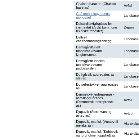
Chainco base as (Chainco
Avfall
base as)
Co2 technology centre
Landbase
mongstad
Dalsurdi avfallsplass for
inert avfall (Årdal kommune
Deponi
tekniske tenester)
Daltveit
Landbase
vassbehandlingsanlegg
Damsgårdtunell
tunnelvaskevann
Landbase
lyngbøvannet
Damsgårdtunnelen
tunnelvaksevann
Landbase
puddefjorden
Dc halsvik aggregates as,
Landbase
sløvåg
Dc seljestokken aggregates
Landbase
as
Dimmelsvik entreprenør -
asfaltlager årsnes
Avfall
(Dimmelsvik entreprenør
as)
Djupavik (Stord vatn og
Avløp
avløp as)
Djupevik, matfisk (Austevoll
Akvakultu
melaks as)
Djupevik, matfisk (Kobbevik
Akvakultu
og furuholmen oppdrett as)