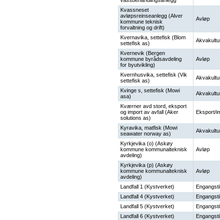
vassbehandlingsanlegg
Kvassneset
avløpsreinseanlegg (Alver
Avløp
kommune teknisk
forvaltning og drift)
Kvernavika, settefisk (Blom
Akvakultu
settefisk as)
Kvernevik (Bergen
kommune byrådsavdeling
Avløp
for byutvikling)
Kvernhusvika, settefisk (Vik
Akvakultu
settefisk as)
Kvinge s, settefisk (Mowi
Akvakultu
asa)
Kværner avd stord, eksport
og import av avfall (Aker
Eksport/i
solutions as)
Kyravika, matfisk (Mowi
Akvakultu
seawater norway as)
Kyrkjevika (o) (Askøy
kommune kommunalteknisk
Avløp
avdeling)
Kyrkjevika (p) (Askøy
kommune kommunalteknisk
Avløp
avdeling)
Landfall 1 (Kystverket)
Engangsti
Landfall 4 (Kystverket)
Engangsti
Landfall 5 (Kystverket)
Engangsti
Landfall 6 (Kystverket)
Engangsti