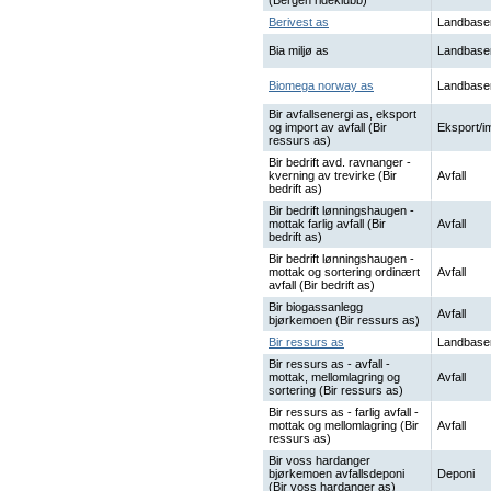
(Bergen rideklubb)
Berivest as
Landbase
Bia miljø as
Landbase
Biomega norway as
Landbase
Bir avfallsenergi as, eksport
og import av avfall (Bir
Eksport/i
ressurs as)
Bir bedrift avd. ravnanger -
kverning av trevirke (Bir
Avfall
bedrift as)
Bir bedrift lønningshaugen -
mottak farlig avfall (Bir
Avfall
bedrift as)
Bir bedrift lønningshaugen -
mottak og sortering ordinært
Avfall
avfall (Bir bedrift as)
Bir biogassanlegg
Avfall
bjørkemoen (Bir ressurs as)
Bir ressurs as
Landbase
Bir ressurs as - avfall -
mottak, mellomlagring og
Avfall
sortering (Bir ressurs as)
Bir ressurs as - farlig avfall -
mottak og mellomlagring (Bir
Avfall
ressurs as)
Bir voss hardanger
bjørkemoen avfallsdeponi
Deponi
(Bir voss hardanger as)