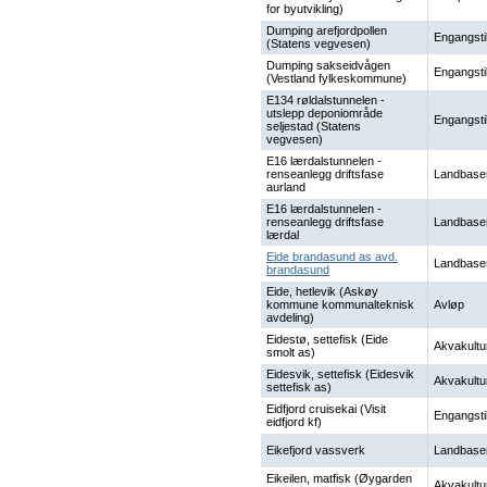
for byutvikling)
Dumping arefjordpollen
Engangsti
(Statens vegvesen)
Dumping sakseidvågen
Engangsti
(Vestland fylkeskommune)
E134 røldalstunnelen -
utslepp deponiområde
Engangsti
seljestad (Statens
vegvesen)
E16 lærdalstunnelen -
renseanlegg driftsfase
Landbase
aurland
E16 lærdalstunnelen -
renseanlegg driftsfase
Landbase
lærdal
Eide brandasund as avd.
Landbase
brandasund
Eide, hetlevik (Askøy
kommune kommunalteknisk
Avløp
avdeling)
Eidestø, settefisk (Eide
Akvakultu
smolt as)
Eidesvik, settefisk (Eidesvik
Akvakultu
settefisk as)
Eidfjord cruisekai (Visit
Engangsti
eidfjord kf)
Eikefjord vassverk
Landbase
Eikeilen, matfisk (Øygarden
Akvakultu