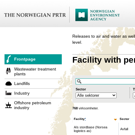
Releases to air and water as well
level.
Facility with pe
Frontpage
Wastewater treatment
plants
Landfills
Sector
T
Industry
Offshore petroleum
industry
768
virksomheter.
Facility
*
Sector
A/s stordbase (Norsea
Avfall
logistics as)