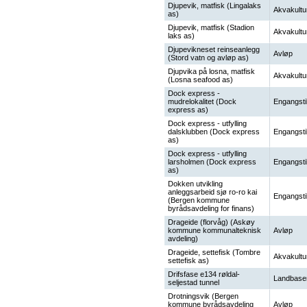
Djupevik, matfisk (Lingalaks
Akvakultu
as)
Djupevik, matfisk (Stadion
Akvakultu
laks as)
Djupevikneset reinseanlegg
Avløp
(Stord vatn og avløp as)
Djupvika på losna, matfisk
Akvakultu
(Losna seafood as)
Dock express -
mudrelokalitet (Dock
Engangsti
express as)
Dock express - utfylling
dalsklubben (Dock express
Engangsti
as)
Dock express - utfylling
larsholmen (Dock express
Engangsti
as)
Dokken utvikling
anleggsarbeid sjø ro-ro kai
Engangsti
(Bergen kommune
byrådsavdeling for finans)
Drageide (florvåg) (Askøy
kommune kommunalteknisk
Avløp
avdeling)
Drageide, settefisk (Tombre
Akvakultu
settefisk as)
Drifsfase e134 røldal-
Landbase
seljestad tunnel
Drotningsvik (Bergen
kommune byrådsavdeling
Avløp