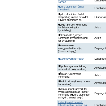
Landbase
karbon
Hydro aluminium årdal
Landbase
metallverk
Hydro aluminium årdal,
eksport og import av avfall
Eksport/i
(Hydro aluminium as)
Hylkje (Bergen kommune
byrådsavdeling for
Avløp
byutvikling)
Håkonshella (Bergen
kommune byrådsavdeling
Avløp
for byutvikling)
Haakonsvern
anleggsarbeider slipp
Engangsti
(Forsvarsbygg)
Haakonsvern tørrdokk
Landbase
Håpollen aga, matfisk og
Akvakultu
settefisk (Lerøy vest as)
Håra ar (Ullensvang
Avløp
kommune)
Håvikflu akva (Lerøy ocean
Akvakultu
harvest as)
Illvatn pumpekraftverk for
hydro aluminium as i luster
Engangsti
kommune (Hydro aluminium
as hydro energi sogn)
Indus kjemisk teknisk
fabrikk mottak, lagring og
Landbase