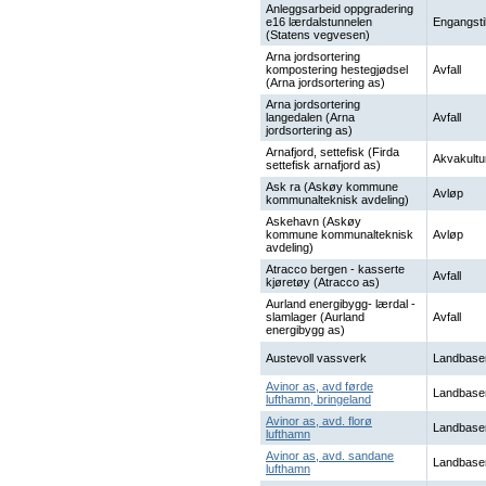
Anleggsarbeid oppgradering
e16 lærdalstunnelen
Engangsti
(Statens vegvesen)
Arna jordsortering
kompostering hestegjødsel
Avfall
(Arna jordsortering as)
Arna jordsortering
langedalen (Arna
Avfall
jordsortering as)
Arnafjord, settefisk (Firda
Akvakultu
settefisk arnafjord as)
Ask ra (Askøy kommune
Avløp
kommunalteknisk avdeling)
Askehavn (Askøy
kommune kommunalteknisk
Avløp
avdeling)
Atracco bergen - kasserte
Avfall
kjøretøy (Atracco as)
Aurland energibygg- lærdal -
slamlager (Aurland
Avfall
energibygg as)
Austevoll vassverk
Landbase
Avinor as, avd førde
Landbase
lufthamn, bringeland
Avinor as, avd. florø
Landbase
lufthamn
Avinor as, avd. sandane
Landbase
lufthamn