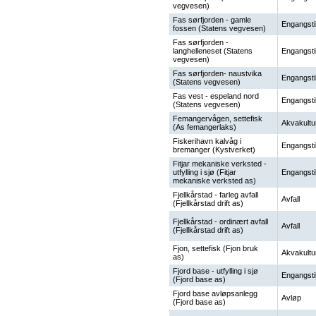
vegvesen)
Fas sørfjorden - gamle
Engangsti
fossen (Statens vegvesen)
Fas sørfjorden -
langhelleneset (Statens
Engangsti
vegvesen)
Fas sørfjorden- naustvika
Engangsti
(Statens vegvesen)
Fas vest - espeland nord
Engangsti
(Statens vegvesen)
Femangervågen, settefisk
Akvakultu
(As femangerlaks)
Fiskerihavn kalvåg i
Engangsti
bremanger (Kystverket)
Fitjar mekaniske verksted -
utfylling i sjø (Fitjar
Engangsti
mekaniske verksted as)
Fjellkårstad - farleg avfall
Avfall
(Fjellkårstad drift as)
Fjellkårstad - ordinært avfall
Avfall
(Fjellkårstad drift as)
Fjon, settefisk (Fjon bruk
Akvakultu
as)
Fjord base - utfylling i sjø
Engangsti
(Fjord base as)
Fjord base avløpsanlegg
Avløp
(Fjord base as)