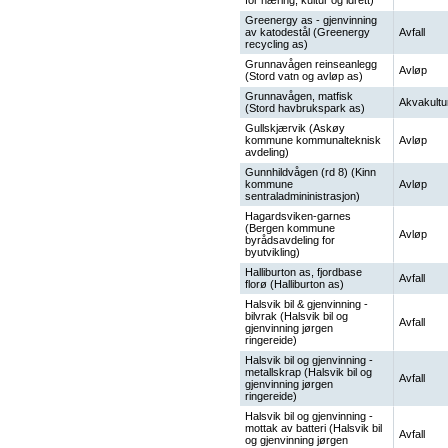
for næring, kultur og idrett)
Greenergy as - gjenvinning
av katodestål (Greenergy
Avfall
recycling as)
Grunnavågen reinseanlegg
Avløp
(Stord vatn og avløp as)
Grunnavågen, matfisk
Akvakultu
(Stord havbrukspark as)
Gullskjærvik (Askøy
kommune kommunalteknisk
Avløp
avdeling)
Gunnhildvågen (rd 8) (Kinn
kommune
Avløp
sentraladmininistrasjon)
Hagardsviken-garnes
(Bergen kommune
Avløp
byrådsavdeling for
byutvikling)
Halliburton as, fjordbase
Avfall
florø (Halliburton as)
Halsvik bil & gjenvinning -
bilvrak (Halsvik bil og
Avfall
gjenvinning jørgen
ringereide)
Halsvik bil og gjenvinning -
metallskrap (Halsvik bil og
Avfall
gjenvinning jørgen
ringereide)
Halsvik bil og gjenvinning -
mottak av batteri (Halsvik bil
Avfall
og gjenvinning jørgen