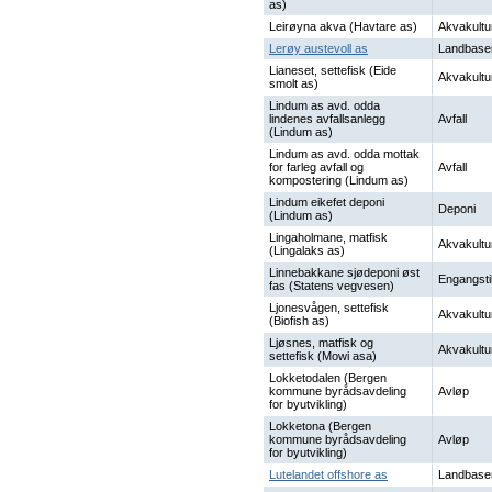
as)
Leirøyna akva (Havtare as)
Akvakultu
Lerøy austevoll as
Landbase
Lianeset, settefisk (Eide
Akvakultu
smolt as)
Lindum as avd. odda
lindenes avfallsanlegg
Avfall
(Lindum as)
Lindum as avd. odda mottak
for farleg avfall og
Avfall
kompostering (Lindum as)
Lindum eikefet deponi
Deponi
(Lindum as)
Lingaholmane, matfisk
Akvakultu
(Lingalaks as)
Linnebakkane sjødeponi øst
Engangsti
fas (Statens vegvesen)
Ljonesvågen, settefisk
Akvakultu
(Biofish as)
Ljøsnes, matfisk og
Akvakultu
settefisk (Mowi asa)
Lokketodalen (Bergen
kommune byrådsavdeling
Avløp
for byutvikling)
Lokketona (Bergen
kommune byrådsavdeling
Avløp
for byutvikling)
Lutelandet offshore as
Landbase