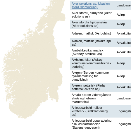
Aker solutions as, lokasjon
Landbase
stord (demolering)
Aker stord i, eldøyane (Aker
Avløp
solutions as)
Aker stord ii, kjøtteinståa
Avløp
(Aker solutions as)
Aldalen, matfisk (As bolaks)
Akvakultu
Aldalen, matfisk (Bolaks sjø
Akvakultu
as)
Almbakkevika, matfisk
Akvakultu
(Svanøy havbruk as)
Alvheimsfeltet (Askøy
kommune kommunalteknisk
Avløp
avdeling)
Alvøen (Bergen kommune
byrådsavdeling for
Avløp
byutvikling)
Alvøen, settefisk (Firda
Akvakultu
settefisk alvøen as)
Amalie skram videregående
skole og helleren
Landbase
svømmehall
Anleggsarbeid målset
kraftverk (Statkraft energi
Engangsti
as)
Anleggsarbeid oppgradering
e16 lærdalstunnelen
Engangsti
(Statens vegvesen)