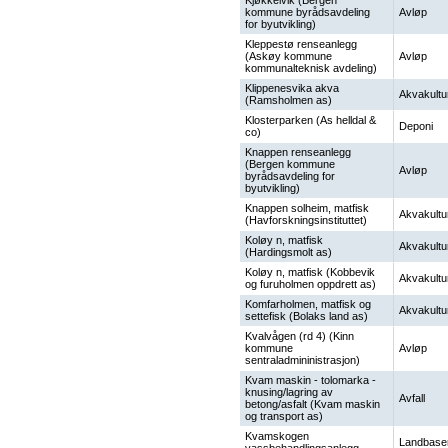
Kjøkkelvik (Bergen
kommune byrådsavdeling
Avløp
for byutvikling)
Kleppestø renseanlegg
(Askøy kommune
Avløp
kommunalteknisk avdeling)
Klippenesvika akva
Akvakultu
(Ramsholmen as)
Klosterparken (As helldal &
Deponi
co)
Knappen renseanlegg
(Bergen kommune
Avløp
byrådsavdeling for
byutvikling)
Knappen solheim, matfisk
Akvakultu
(Havforskningsinstituttet)
Koløy n, matfisk
Akvakultu
(Hardingsmolt as)
Koløy n, matfisk (Kobbevik
Akvakultu
og furuholmen oppdrett as)
Komfarholmen, matfisk og
Akvakultu
settefisk (Bolaks land as)
Kvalvågen (rd 4) (Kinn
kommune
Avløp
sentraladmininistrasjon)
Kvam maskin - tolomarka -
knusing/lagring av
Avfall
betong/asfalt (Kvam maskin
og transport as)
Kvamskogen
Landbase