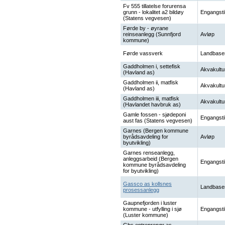
Fv 555 tillatelse forurensa
grunn - lokalitet a2 bildøy
Engangsti
(Statens vegvesen)
Førde by - øyrane
reinseanlegg (Sunnfjord
Avløp
kommune)
Førde vassverk
Landbase
Gaddholmen i, settefisk
Akvakultu
(Havland as)
Gaddholmen ii, matfisk
Akvakultu
(Havland as)
Gaddholmen iii, matfisk
Akvakultu
(Havlandet havbruk as)
Gamle fossen - sjødeponi
Engangsti
aust fas (Statens vegvesen)
Garnes (Bergen kommune
byrådsavdeling for
Avløp
byutvikling)
Garnes renseanlegg,
anleggsarbeid (Bergen
Engangsti
kommune byrådsavdeling
for byutvikling)
Gassco as kollsnes
Landbase
prosessanlegg
Gaupnefjorden i luster
kommune - utfylling i sjø
Engangsti
(Luster kommune)