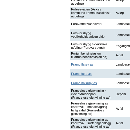
kommune kommunalteknisk
Avløp
avdeling)
Follesevågen (Askøy
kommune kommunalteknisk
Avløp
avdeling)
Forevatnet vasseverk
Landbase
Forsvarsbygg -
Landbase
vedlikeholdsanlegg skip
Forsvarsbygg skværvika
Engangsti
utfylling (Forsvarsbygg)
Fortun bensinstasjon
Avfall
(Fortun bensinstasjon as)
Framo flatøy as
Landbase
Framo fusa as
Landbase
Framo holsnøy as
Landbase
Franzefoss gjenvinning -
eide avfallsdeponi
Deponi
(Franzefoss gjenvinning as)
Franzefoss gjenvinning as
knarrevik - mottak/lagring
Avfall
farlig avfall (Franzefoss
gjenvinning as)
Franzefoss gjenvinning as
knarrevik - sorteringsanlegg
Avfall
(Franzefoss gjenvinning as)