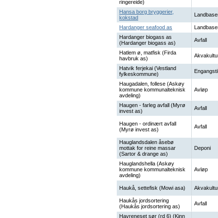
ringereide)
Hansa borg bryggerier,
Landbase
kokstad
Hardanger seafood as
Landbase
Hardanger biogass as
Avfall
(Hardanger biogass as)
Hatlem ø, matfisk (Firda
Akvakultu
havbruk as)
Hatvik ferjekai (Vestland
Engangsti
fylkeskommune)
Haugadalen, follese (Askøy
kommune kommunalteknisk
Avløp
avdeling)
Haugen - farleg avfall (Myrø
Avfall
invest as)
Haugen - ordinært avfall
Avfall
(Myrø invest as)
Hauglandsdalen åsebø
mottak for reine massar
Deponi
(Sartor & drange as)
Hauglandshella (Askøy
kommune kommunalteknisk
Avløp
avdeling)
Haukå, settefisk (Mowi asa)
Akvakultu
Haukås jordsortering
Avfall
(Haukås jordsortering as)
Havreneset sør (rd 6) (Kinn