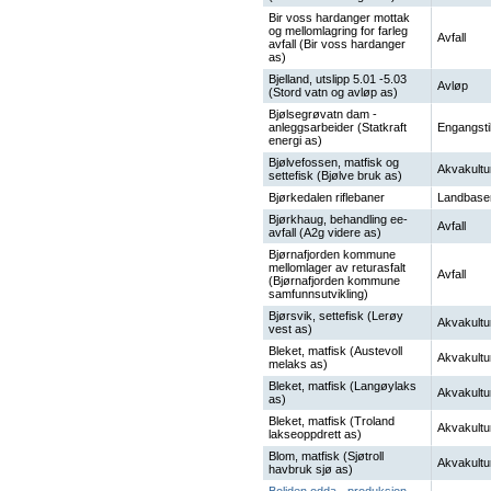
Bir voss hardanger mottak
og mellomlagring for farleg
Avfall
avfall (Bir voss hardanger
as)
Bjelland, utslipp 5.01 -5.03
Avløp
(Stord vatn og avløp as)
Bjølsegrøvatn dam -
anleggsarbeider (Statkraft
Engangsti
energi as)
Bjølvefossen, matfisk og
Akvakultu
settefisk (Bjølve bruk as)
Bjørkedalen riflebaner
Landbase
Bjørkhaug, behandling ee-
Avfall
avfall (A2g videre as)
Bjørnafjorden kommune
mellomlager av returasfalt
Avfall
(Bjørnafjorden kommune
samfunnsutvikling)
Bjørsvik, settefisk (Lerøy
Akvakultu
vest as)
Bleket, matfisk (Austevoll
Akvakultu
melaks as)
Bleket, matfisk (Langøylaks
Akvakultu
as)
Bleket, matfisk (Troland
Akvakultu
lakseoppdrett as)
Blom, matfisk (Sjøtroll
Akvakultu
havbruk sjø as)