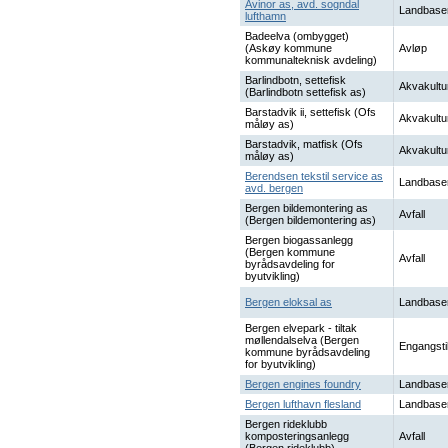
Avinor as, avd. sogndal
Landbase
lufthamn
Badeelva (ombygget)
(Askøy kommune
Avløp
kommunalteknisk avdeling)
Barlindbotn, settefisk
Akvakultu
(Barlindbotn settefisk as)
Barstadvik ii, settefisk (Ofs
Akvakultu
måløy as)
Barstadvik, matfisk (Ofs
Akvakultu
måløy as)
Berendsen tekstil service as
Landbase
avd. bergen
Bergen bildemontering as
Avfall
(Bergen bildemontering as)
Bergen biogassanlegg
(Bergen kommune
Avfall
byrådsavdeling for
byutvikling)
Bergen eloksal as
Landbase
Bergen elvepark - tiltak
møllendalselva (Bergen
Engangsti
kommune byrådsavdeling
for byutvikling)
Bergen engines foundry
Landbase
Bergen lufthavn flesland
Landbase
Bergen rideklubb
komposteringsanlegg
Avfall