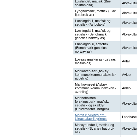
Lutelandet, matfisk (Bue
Akvakultu
salmon asa)
Lyngholmane, matfisk (Eide
Akvakultu
fjordbruk as)
Lønningdal ii, matfisk og
Akvakultu
settefisk (As bolaks)
Lønningdal ii, matfisk og
settefisk (Benchmark
Akvakultu
genetics norway as)
Lønningdal iii, settefisk
(Benchmark genetics
Akvakultu
norway as)
Løvaas maskin as (Løvaas
Avfall
maskin as)
Marikoven sør (Askøy
kommune kommunalteknisk
Avløp
avdeling)
Marikovneset (Askøy
kommune kommunalteknisk
Avløp
avdeling)
Marineholmen
forskingspark, matfisk,
Akvakultu
settefisk og skalldyr
(Universitetet i bergen)
Martin e birknes eftf -
Landbase
lakseslakteri byrknes
Marøysundet ii, matfisk og
settefisk (Svanøy havbruk
Akvakultu
as)