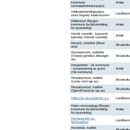
kommune
Avløp
sentraladmininistrasjon)
Helikopterlandingsplass
Landbase
store bognøy haakonsvern
Helleneset (Bergen
kommune byrådsavdeling
Avløp
for byutvikling)
Henrik rosenlid - kasserte
Avfall
kjøretøy (Henrik rosenlid)
Herand, settefisk (Mowi
Akvakultu
asa)
Hermansverk, settefisk
(Osland genetics leikanger
Akvakultu
as)
Hesjaslettet - vik kommune
- kompostering av grønt
Avfall
(Vik kommune)
Hestabyneset, matfisk
Akvakultu
(Lerøy vest sjø as)
Hestabyneset, matfisk
Akvakultu
(Sjøtroll havbruk sjø as)
Hillesvåg ullvarefabrikk a.s
Landbase
Holen renseanlegg (Bergen
kommune byrådsavdeling
Avløp
for byutvikling)
Homlagarden as -
Landbase
fjørfeslakteri
Hondskår, matfisk
Akvakultu