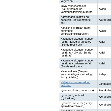
vegvesen)
Juvik rensecontainer
(Askøy kommune
Avløp
kommunalteknisk avdeling)
Kalvehagen, matfisk og
settefisk (Sjøtroll havbruk
Akvakultu
as)
Kanalen sør (rd10) (Kinn
kommune
Avløp
sentraladmininistrasjon)
Kaupangerskogen - sunde
resirk - farleg avfall og ee
Avfall
(Sunde resirk as)
Kaupangerskogen - sunde
resirk as - bilvrak (Sunde
Avfall
resirk as)
Kaupangerskogen - sunde
resirk as - ordinært avfall
Avfall
(Sunde resirk as)
Kistebakkane (Bergen
kommune byrådsavdeling
Avløp
for byutvikling)
Kjellmi as - vaskehall for
Landbase
tankbiler
Kjeneset akva (Havtare as)
Akvakultu
Kjærefjord, settefisk
Akvakultu
(Fjellfisk as)
Kjærelva, settefisk (Lerøy
Akvakultu
sjøtroll kjærelva as)