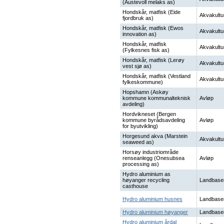
(Austevoll melaks as)
Hondskår, matfisk (Eide
Akvakultu
fjordbruk as)
Hondskår, matfisk (Ewos
Akvakultu
innovation as)
Hondskår, matfisk
Akvakultu
(Fylkesnes fisk as)
Hondskår, matfisk (Lerøy
Akvakultu
vest sjø as)
Hondskår, matfisk (Vestland
Akvakultu
fylkeskommune)
Hopshamn (Askøy
kommune kommunalteknisk
Avløp
avdeling)
Hordvikneset (Bergen
kommune byrådsavdeling
Avløp
for byutvikling)
Horgesund akva (Marstein
Akvakultu
seaweed as)
Horsøy industriområde
renseanlegg (Onesubsea
Avløp
processing as)
Hydro aluminium as
høyanger recycling
Landbase
casthouse
Hydro aluminium husnes
Landbase
Hydro aluminium høyanger
Landbase
Hydro aluminium årdal