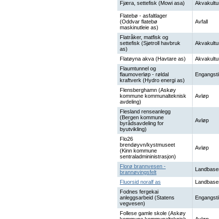
Fjæra, settefisk (Mowi asa)
Akvakultu
Flatebø - asfaltlager
(Oddvar flatebø
Avfall
maskinutleie as)
Flatråker, matfisk og
settefisk (Sjøtroll havbruk
Akvakultu
as)
Flatøyna akva (Havtare as)
Akvakultu
Flaumtunnel og
flaumoverløp - røldal
Engangsti
kraftverk (Hydro energi as)
Flensberghamn (Askøy
kommune kommunalteknisk
Avløp
avdeling)
Flesland renseanlegg
(Bergen kommune
Avløp
byrådsavdeling for
byutvikling)
Flo26
brendøyvn/kystmuseet
Avløp
(Kinn kommune
sentraladmininistrasjon)
Florø brannvesen -
Landbase
brannøvingsfelt
Fluorsid noralf as
Landbase
Fodnes fergekai
anleggsarbeid (Statens
Engangsti
vegvesen)
Follese gamle skole (Askøy