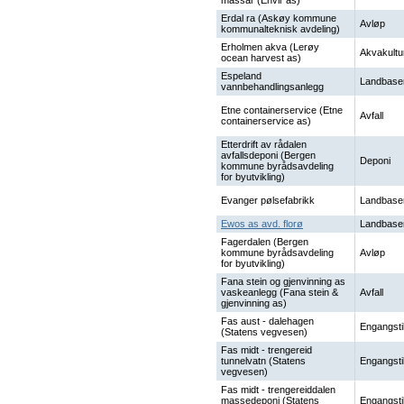
massar (Envir as)
Erdal ra (Askøy kommune
Avløp
kommunalteknisk avdeling)
Erholmen akva (Lerøy
Akvakultu
ocean harvest as)
Espeland
Landbase
vannbehandlingsanlegg
Etne containerservice (Etne
Avfall
containerservice as)
Etterdrift av rådalen
avfallsdeponi (Bergen
Deponi
kommune byrådsavdeling
for byutvikling)
Evanger pølsefabrikk
Landbase
Ewos as avd. florø
Landbase
Fagerdalen (Bergen
kommune byrådsavdeling
Avløp
for byutvikling)
Fana stein og gjenvinning as
vaskeanlegg (Fana stein &
Avfall
gjenvinning as)
Fas aust - dalehagen
Engangsti
(Statens vegvesen)
Fas midt - trengereid
tunnelvatn (Statens
Engangsti
vegvesen)
Fas midt - trengereiddalen
massedeponi (Statens
Engangsti