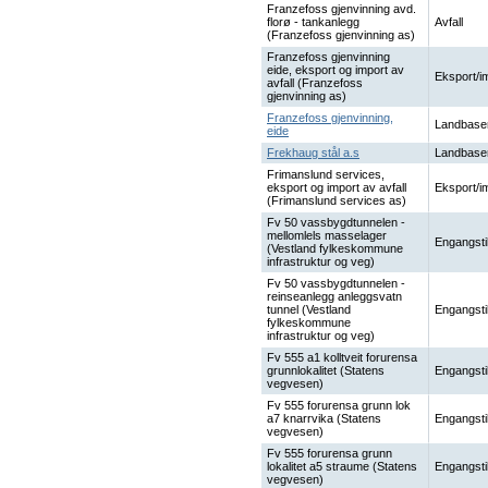
Franzefoss gjenvinning avd.
florø - tankanlegg
Avfall
(Franzefoss gjenvinning as)
Franzefoss gjenvinning
eide, eksport og import av
Eksport/i
avfall (Franzefoss
gjenvinning as)
Franzefoss gjenvinning,
Landbase
eide
Frekhaug stål a.s
Landbase
Frimanslund services,
eksport og import av avfall
Eksport/i
(Frimanslund services as)
Fv 50 vassbygdtunnelen -
mellomlels masselager
Engangsti
(Vestland fylkeskommune
infrastruktur og veg)
Fv 50 vassbygdtunnelen -
reinseanlegg anleggsvatn
tunnel (Vestland
Engangsti
fylkeskommune
infrastruktur og veg)
Fv 555 a1 kolltveit forurensa
grunnlokalitet (Statens
Engangsti
vegvesen)
Fv 555 forurensa grunn lok
a7 knarrvika (Statens
Engangsti
vegvesen)
Fv 555 forurensa grunn
lokalitet a5 straume (Statens
Engangsti
vegvesen)