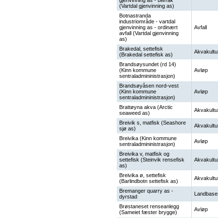
gjenvinning as - bilvrak
(Vartdal gjenvinning as)
Botnastranda
industriområde - vartdal
gjenvinning as - ordinært
Avfall
avfall (Vartdal gjenvinning
as)
Brakedal, settefisk
Akvakultu
(Brakedal settefisk as)
Brandsøysundet (rd 14)
(Kinn kommune
Avløp
sentraladmininistrasjon)
Brandsøyåsen nord-vest
(Kinn kommune
Avløp
sentraladmininistrasjon)
Brattøyna akva (Arctic
Akvakultu
seaweed as)
Breivik s, matfisk (Seashore
Akvakultu
sjø as)
Breivika (Kinn kommune
Avløp
sentraladmininistrasjon)
Breivika v, matfisk og
settefisk (Steinvik rensefisk
Akvakultu
as)
Breivika ø, settefisk
Akvakultu
(Barlindbotn settefisk as)
Bremanger quarry as -
Landbase
dyrstad
Brøstaneset renseanlegg
Avløp
(Sameiet fæster brygge)