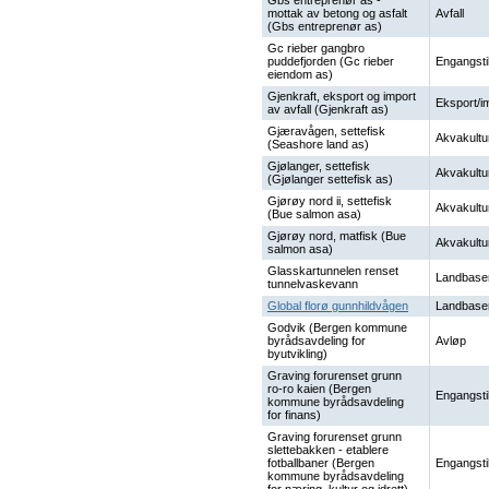
Gbs entreprenør as -
mottak av betong og asfalt
Avfall
(Gbs entreprenør as)
Gc rieber gangbro
puddefjorden (Gc rieber
Engangsti
eiendom as)
Gjenkraft, eksport og import
Eksport/i
av avfall (Gjenkraft as)
Gjæravågen, settefisk
Akvakultu
(Seashore land as)
Gjølanger, settefisk
Akvakultu
(Gjølanger settefisk as)
Gjørøy nord ii, settefisk
Akvakultu
(Bue salmon asa)
Gjørøy nord, matfisk (Bue
Akvakultu
salmon asa)
Glasskartunnelen renset
Landbase
tunnelvaskevann
Global florø gunnhildvågen
Landbase
Godvik (Bergen kommune
byrådsavdeling for
Avløp
byutvikling)
Graving forurenset grunn
ro-ro kaien (Bergen
Engangsti
kommune byrådsavdeling
for finans)
Graving forurenset grunn
slettebakken - etablere
fotballbaner (Bergen
Engangsti
kommune byrådsavdeling