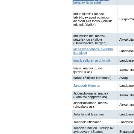
beha av farlig avfall
Indus kjemisk teknisk
fabrikk, eksport og import
Eksport/i
av avfall (As indus kjemisk
teknisk fabrikk)
Industrilab hib, matfisk,
settefisk og skalldyr
Akvakultu
(Universitetet i bergen)
Ineos tyssedal as, avdeling
Landbase
titanslagg
Innvik sellgren avd. innvik
Landbase
Isane, matfisk (Eide
Akvakultu
fjordbruk as)
Isdøla (Eidfjord kommune)
Avløp
Janusfabrikken as
Landbase
Jibbersholmane, matfisk
Akvakultu
(Blom fiskeoppdrett as)
Jibbersholmane, matfisk
Akvakultu
(Lingalaks as)
Johs lundal & sønner
Landbase
Jonahola riflebaner
Landbase
Jondalstunnelen - utslipp av
avløpsvann (Statens
Engangsti