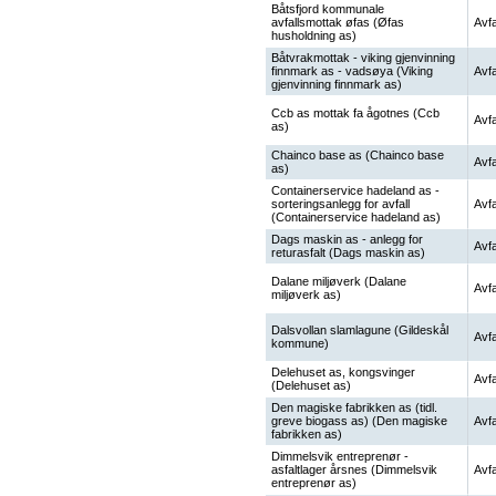
Båtsfjord kommunale
avfallsmottak øfas (Øfas
Avfa
husholdning as)
Båtvrakmottak - viking gjenvinning
finnmark as - vadsøya (Viking
Avfa
gjenvinning finnmark as)
Ccb as mottak fa ågotnes (Ccb
Avfa
as)
Chainco base as (Chainco base
Avfa
as)
Containerservice hadeland as -
sorteringsanlegg for avfall
Avfa
(Containerservice hadeland as)
Dags maskin as - anlegg for
Avfa
returasfalt (Dags maskin as)
Dalane miljøverk (Dalane
Avfa
miljøverk as)
Dalsvollan slamlagune (Gildeskål
Avfa
kommune)
Delehuset as, kongsvinger
Avfa
(Delehuset as)
Den magiske fabrikken as (tidl.
greve biogass as) (Den magiske
Avfa
fabrikken as)
Dimmelsvik entreprenør -
asfaltlager årsnes (Dimmelsvik
Avfa
entreprenør as)