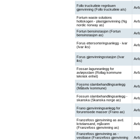
Follo truckutleie regnbuen
Avfa
gjenvinning (Follo truckutleie a/s)
Fortum waste solutions
holtskogen - plastgjenvinning (Ng
Avfa
nordic norway as)
Fortun bensinstasjon (Fortun
Avfa
bensinstasjon as)
Forus ettersorteringsanlegg - ivar
Avfa
(Ivar iks)
Forus gjenvinningsstasjon (Ivar
Avfa
iks)
Fossan laguneanlegg for
avløpsslam (Rollag kommune
Avfa
teknisk enhet)
Fossmo slambehandlingsanlegg
Avfa
(Målselv kommune)
Fossum slambehandlingsanlegg -
Avfa
skanska (Skanska norge as)
Frano gjenvinningsanlegg for
Avfa
forurensede masser (Frano as)
Franzefoss gjenvinning as avd.
kristiansand, mjåvann
Avfa
(Franzefoss gjenvinning as)
Franzefoss gjenvinning as -
vestbase (Franzefoss gjenvinning
Avfa