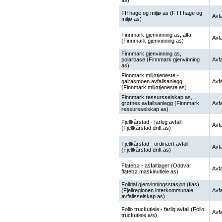
as)
Fff hage og miljø as (F f f hage og
Avfa
miljø as)
Finnmark gjenvinning as, alta
Avfa
(Finnmark gjenvinning as)
Finnmark gjenvinning as,
polarbase (Finnmark gjenvinning
Avfa
as)
Finnmark miljøtjeneste -
gairasmoen avfallsanlegg
Avfa
(Finnmark miljøtjeneste as)
Finnmark ressursselskap as,
grøtnes avfallsanlegg (Finnmark
Avfa
ressursselskap as)
Fjellkårstad - farleg avfall
Avfa
(Fjellkårstad drift as)
Fjellkårstad - ordinært avfall
Avfa
(Fjellkårstad drift as)
Flatebø - asfaltlager (Oddvar
Avfa
flatebø maskinutleie as)
Folldal gjenvinningsstasjon (fias)
(Fjellregionen interkommunale
Avfa
avfallsselskap as)
Follo truckutleie - farlig avfall (Follo
Avfa
truckutleie a/s)