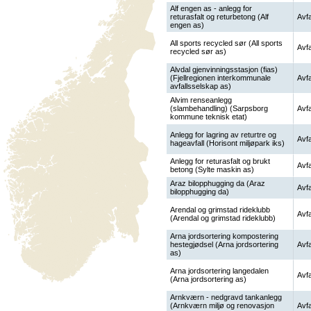
Alf engen as - anlegg for
returasfalt og returbetong (Alf
Avfa
engen as)
All sports recycled sør (All sports
Avfa
recycled sør as)
Alvdal gjenvinningsstasjon (fias)
(Fjellregionen interkommunale
Avfa
avfallsselskap as)
Alvim renseanlegg
(slambehandling) (Sarpsborg
Avfa
kommune teknisk etat)
Anlegg for lagring av returtre og
Avfa
hageavfall (Horisont miljøpark iks)
Anlegg for returasfalt og brukt
Avfa
betong (Sylte maskin as)
Araz bilopphugging da (Araz
Avfa
bilopphugging da)
Arendal og grimstad rideklubb
Avfa
(Arendal og grimstad rideklubb)
Arna jordsortering kompostering
hestegjødsel (Arna jordsortering
Avfa
as)
Arna jordsortering langedalen
Avfa
(Arna jordsortering as)
Arnkværn - nedgravd tankanlegg
(Arnkværn miljø og renovasjon
Avfa