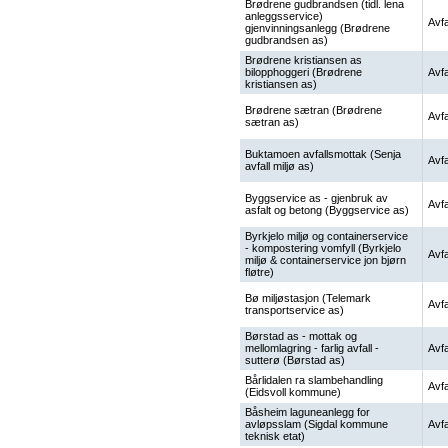
Brødrene gudbrandsen (tidl. lena
anleggsservice)
Avfa
gjenvinningsanlegg (Brødrene
gudbrandsen as)
Brødrene kristiansen as
bilopphoggeri (Brødrene
Avfa
kristiansen as)
Brødrene sætran (Brødrene
Avfa
sætran as)
Buktamoen avfallsmottak (Senja
Avfa
avfall miljø as)
Byggservice as - gjenbruk av
Avfa
asfalt og betong (Byggservice as)
Byrkjelo miljø og containerservice
- kompostering vomfyll (Byrkjelo
Avfa
miljø & containerservice jon bjørn
fløtre)
Bø miljøstasjon (Telemark
Avfa
transportservice as)
Børstad as - mottak og
mellomlagring - farlig avfall -
Avfa
sutterø (Børstad as)
Bårlidalen ra slambehandling
Avfa
(Eidsvoll kommune)
Båsheim laguneanlegg for
avløpsslam (Sigdal kommune
Avfa
teknisk etat)