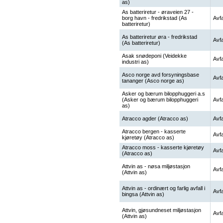
as)
As batteriretur - øraveien 27 -
borg havn - fredrikstad (As
Avfa
batteriretur)
As batteriretur øra - fredrikstad
Avfa
(As batteriretur)
Asak snødeponi (Veidekke
Avfa
industri as)
Asco norge avd forsyningsbase
Avfa
tananger (Asco norge as)
Asker og bærum bilopphuggeri a.s
(Asker og bærum bilopphuggeri
Avfa
as)
Atracco agder (Atracco as)
Avfa
Atracco bergen - kasserte
Avfa
kjøretøy (Atracco as)
Atracco moss - kasserte kjøretøy
Avfa
(Atracco as)
Attvin as - nøsa miljøstasjon
Avfa
(Attvin as)
Attvin as - ordinært og farlig avfall i
Avfa
bingsa (Attvin as)
Attvin, gjøsundneset miljøstasjon
Avfa
(Attvin as)