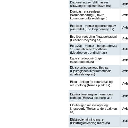
Disponering av fyllittmasser
Avfa
(Stavangerregionen havn iks)
Dombås renseanlegg
(slambehandling) (Dovre
Avfa
kommune driftsavdelingen)
Eco loop - mottak og sortering av
Avfa
plastavfall (Eco loop norway as)
Ecofiber recycling (i gauselvågen)
Avfa
(Ecofiber recycling as)
Ee-avfall - mottak - heggstadmyra
1c - metallco ee trondheim
Avfa
(Metallco ee trondheim as)
Egge snødeponi (Egge
Avfa
massedeponi as)
Eid sorteringsanlegg fias as
(Fjellregionen interkommunale
Avfa
avfallsselskap as)
Eidet - anlegg for returasfalt og
Avfa
returbetong (Ranes pukk as)
Eidsiva bioenergi as hornmoen
Avfa
biohage (Eidsiva bioenergi as)
Eldrihaugen masselager og
knuseverk (Reidar andersbakken
Avfa
as)
Elektrogjenvinning møre
Avfa
(Elektrogjenvinning møre as)