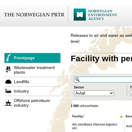
Releases to air and water as well
level.
Facility with pe
Frontpage
Wastewater treatment
plants
Landfills
Sector
T
Industry
Offshore petroleum
industry
1 060
virksomheter.
Facility
*
Sect
A/s stordbase (Norsea logistics
Avfa
as)