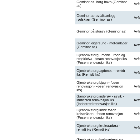
Geminor as, borg havn (Geminor
Avfa
as)
Geminor as-avfallsanlegg
Avfa
rødskjær (Geminor as)
Geminor på storøy (Geminor as)
Avfa
Geminor, eigersund - mellomlager
Avfa
(Geminor as)
Gjenbrukstorg - mobilt - roan og
reppkleiva - fosen renovasjon iks
Avfa
(Fosen renovasjon iks)
Gjenbrukstorg agdenes - remidt
Avfa
iks (Remidt iks)
Gjenbrukstorg bjugn - fosen
renovasjon (Fosen renovasjon
Avfa
iks)
Gjenbrukstorg inderøy - røvik -
innherred renovasjon iks
Avfa
(Innherred renovasjon iks)
Gjenbrukstorg indre fosen -
keiseråsen - fosen renovasjon
Avfa
(Fosen renovasjon iks)
Gjenbrukstorg krokstadøra -
Avfa
remidt iks (Remidt iks)
Gjenbrukstorg kyrksæterøra -