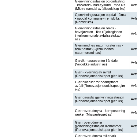
Gjenvinningsstasjon og omlasting
- kolvereid / nærøysund - mna iks
Avfa
(Midtre namdal avfallsselskap iks)
Gjenvinningsstasjon oppdal - ålma
- oppdal kommune - remidt iks
Avfa
(Remidt iks)
Gjenvinningsstasjon røros -
havsjøveien - fias (Fjellregionen
Avfa
interkommunale avfallsselskap
as)
Gjermundnes naturmurstein as -
brukt asfalt (Gjermundnes
Avfa
naturmurstein as)
Gjøvik massesenter i åndalen
Avfa
(Veidekke industri as)
Glør - kverning av avfall
Avfa
(Renovasjonsselskapet glør iks)
Glør bioceller for nedbrytbart
avfall (Renovasjonsselskapet glør
Avfa
iks)
Glør gausdal gjenvinningsstasjon
Avfa
(Renovasjonsselskapet glør iks)
Glør roverudmyra - kompostering
Avfa
ranker (Mjøsanlegget as)
Glør roverudmyra
gjenvinningsstasjon lillehammer
Avfa
(Renovasjonsselskapet glør iks)
Glør roverudmyra miljøpark