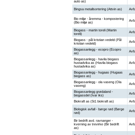
auto as)
Bingsa metallsortering (Attvin as)
Avfa
Bio miljø - åremma - kompostering
Avfa
(Bio miljø as)
Biogass - martin toreli (Martin
Avfa
toreli)
Biogass - pål kristian vedeld (Pål
Avfa
kristian vedeld)
Biogassanlegg - ecopro (Ecopro
Avfa
as)
Biogassanlegg - havila biogass
hustadvika as (Havila biogass
Avfa
hustadvika as)
Biogassanlegg - hugaas (Hugaas
Avfa
biogass as)
Biogassanlegg - ola vaseng (Ola
Avfa
vaseng)
Biogassanlegg grødaland -
Avfa
biogassdel (Ivar iks)
Biokraft as (St1 biokraft as)
Avfa
Biologisk avfall - børge rød (Børge
Avfa
rød)
Bir bedrift avd. ravnanger -
kverning av trevirke (Bir bedrift
Avfa
as)