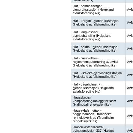
bioraffineri as)
Haf - hemnesberget -
gjenbruksstasjon (Helgeland
Avfa
avfallsforedling iks)
Haf - korgen - gjenbruksstasjon
Avfa
(Helgeland avfallsforedling iks)
Haf - langvasshei -
slambehandling (Helgeland
Avfa
avfallsforedling iks)
Haf - nesna - gjenbruksstasjon
Avfa
(Helgeland avfallsforedling iks)
Haf - røssvollhei -
regionmottak/sortering av avfall
Avfa
(Helgeland avfallsforedling iks)
Haf - vikaleira gjenvinningsstasjon
Avfa
(Helgeland avfallsforedling iks)
Haf - vågaholmen -
gjenbruksstasjon (Helgeland
Avfa
avfallsforedling iks)
Hagaskogen
komposteringsanlegg for slam
Avfa
(Hallingdal renovasjon iks)
Hageavfallsmottak -
heggstadmoen - trondheim
Avfa
renholdsverk as (Trondheim
renholdsverk as)
Halden lastebilsentral
svinesundveien 337 (Halden
Avfa