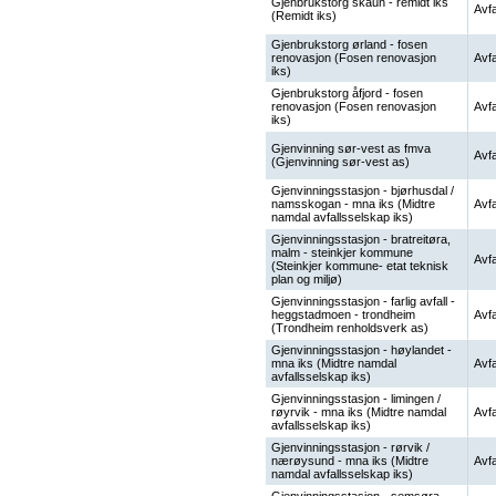
Gjenbrukstorg skaun - remidt iks
Avfa
(Remidt iks)
Gjenbrukstorg ørland - fosen
renovasjon (Fosen renovasjon
Avfa
iks)
Gjenbrukstorg åfjord - fosen
renovasjon (Fosen renovasjon
Avfa
iks)
Gjenvinning sør-vest as fmva
Avfa
(Gjenvinning sør-vest as)
Gjenvinningsstasjon - bjørhusdal /
namsskogan - mna iks (Midtre
Avfa
namdal avfallsselskap iks)
Gjenvinningsstasjon - bratreitøra,
malm - steinkjer kommune
Avfa
(Steinkjer kommune- etat teknisk
plan og miljø)
Gjenvinningsstasjon - farlig avfall -
heggstadmoen - trondheim
Avfa
(Trondheim renholdsverk as)
Gjenvinningsstasjon - høylandet -
mna iks (Midtre namdal
Avfa
avfallsselskap iks)
Gjenvinningsstasjon - limingen /
røyrvik - mna iks (Midtre namdal
Avfa
avfallsselskap iks)
Gjenvinningsstasjon - rørvik /
nærøysund - mna iks (Midtre
Avfa
namdal avfallsselskap iks)