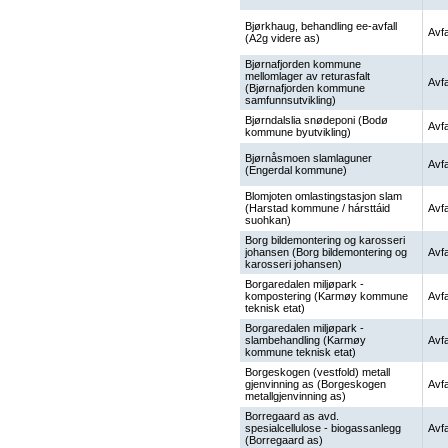
Bjørkhaug, behandling ee-avfall
Avfa
(A2g videre as)
Bjørnafjorden kommune
mellomlager av returasfalt
Avfa
(Bjørnafjorden kommune
samfunnsutvikling)
Bjørndalslia snødeponi (Bodø
Avfa
kommune byutvikling)
Bjørnåsmoen slamlaguner
Avfa
(Engerdal kommune)
Blomjoten omlastingstasjon slam
(Harstad kommune / hársttáid
Avfa
suohkan)
Borg bildemontering og karosseri
johansen (Borg bildemontering og
Avfa
karosseri johansen)
Borgaredalen miljøpark -
kompostering (Karmøy kommune
Avfa
teknisk etat)
Borgaredalen miljøpark -
slambehandling (Karmøy
Avfa
kommune teknisk etat)
Borgeskogen (vestfold) metall
gjenvinning as (Borgeskogen
Avfa
metallgjenvinning as)
Borregaard as avd.
spesialcellulose - biogassanlegg
Avfa
(Borregaard as)