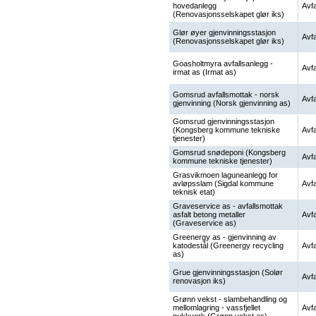
hovedanlegg
Avfa
(Renovasjonsselskapet glør iks)
Glør øyer gjenvinningsstasjon
Avfa
(Renovasjonsselskapet glør iks)
Goasholtmyra avfallsanlegg -
Avfa
irmat as (Irmat as)
Gomsrud avfallsmottak - norsk
Avfa
gjenvinning (Norsk gjenvinning as)
Gomsrud gjenvinningsstasjon
(Kongsberg kommune tekniske
Avfa
tjenester)
Gomsrud snødeponi (Kongsberg
Avfa
kommune tekniske tjenester)
Grasvikmoen laguneanlegg for
avløpsslam (Sigdal kommune
Avfa
teknisk etat)
Graveservice as - avfallsmottak
asfalt betong metaller
Avfa
(Graveservice as)
Greenergy as - gjenvinning av
katodestål (Greenergy recycling
Avfa
as)
Grue gjenvinningsstasjon (Solør
Avfa
renovasjon iks)
Grønn vekst - slambehandling og
mellomlagring - vassfjellet
Avfa