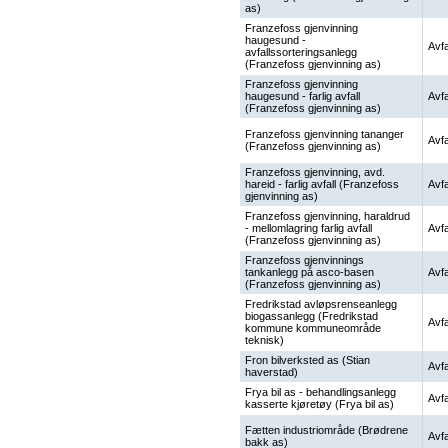
as)
Franzefoss gjenvinning
haugesund -
Avfa
avfallssorteringsanlegg
(Franzefoss gjenvinning as)
Franzefoss gjenvinning
haugesund - farlig avfall
Avfa
(Franzefoss gjenvinning as)
Franzefoss gjenvinning tananger
Avfa
(Franzefoss gjenvinning as)
Franzefoss gjenvinning, avd.
hareid - farlig avfall (Franzefoss
Avfa
gjenvinning as)
Franzefoss gjenvinning, haraldrud
- mellomlagring farlig avfall
Avfa
(Franzefoss gjenvinning as)
Franzefoss gjenvinnings
tankanlegg på asco-basen
Avfa
(Franzefoss gjenvinning as)
Fredrikstad avløpsrenseanlegg
biogassanlegg (Fredrikstad
Avfa
kommune kommuneområde
teknisk)
Fron bilverksted as (Stian
Avfa
haverstad)
Frya bil as - behandlingsanlegg
Avfa
kasserte kjøretøy (Frya bil as)
Fætten industriområde (Brødrene
Avfa
bakk as)