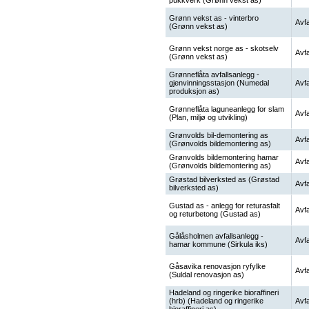
pukkverk (Grønn vekst as)
Grønn vekst as - vinterbro
Avfa
(Grønn vekst as)
Grønn vekst norge as - skotselv
Avfa
(Grønn vekst as)
Grønneflåta avfallsanlegg -
gjenvinningsstasjon (Numedal
Avfa
produksjon as)
Grønneflåta laguneanlegg for slam
Avfa
(Plan, miljø og utvikling)
Grønvolds bil-demontering as
Avfa
(Grønvolds bildemontering as)
Grønvolds bildemontering hamar
Avfa
(Grønvolds bildemontering as)
Grøstad bilverksted as (Grøstad
Avfa
bilverksted as)
Gustad as - anlegg for returasfalt
Avfa
og returbetong (Gustad as)
Gålåsholmen avfallsanlegg -
Avfa
hamar kommune (Sirkula iks)
Gåsavika renovasjon ryfylke
Avfa
(Suldal renovasjon as)
Hadeland og ringerike bioraffineri
(hrb) (Hadeland og ringerike
Avfa