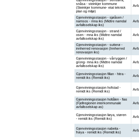
Gjenvinningsstasjon - semsøra,
snåsa - steinkjer kommune
Avfa
(Steinkjer kommune- etat teknisk
plan og miljø)
Gjenvinningsstasjon - sjøåsen /
namsos - mna iks (Midtre namdal
Avfa
avfallsselskap iks)
Gjenvinningsstasjon - strand /
osen - mna iks (Midtre namdal
Avfa
avfallsselskap iks)
Gjenvinningsstasjon - sutterø -
innherred renovasjon (Innherred
Avfa
renovasjon iks)
Gjenvinningsstasjon - vårryggen /
grong- mna iks (Midtre namdal
Avfa
avfallsselskap iks)
Gjenvinningsstasjon fillan - hitra -
Avfa
remidt iks (Remidt iks)
Gjenvinningsstasjon hofstad -
Avfa
remidt iks (Remidt iks)
Gjenvinningsstasjon holtålen - fias
(Fjellregionen interkommunale
Avfa
avfallsselskap as)
Gjenvinningsstasjon liøya, støren
Avfa
- remidt iks (Remidt iks)
Gjenvinningsstasjon nabeita -
Avfa
frøya - remidt iks (Remidt iks)