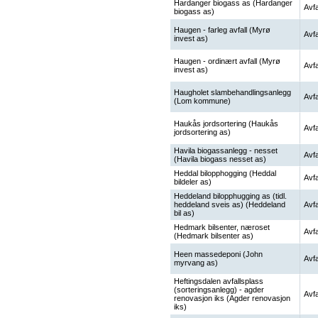
Hardanger biogass as (Hardanger
Avfa
biogass as)
Haugen - farleg avfall (Myrø
Avfa
invest as)
Haugen - ordinært avfall (Myrø
Avfa
invest as)
Haugholet slambehandlingsanlegg
Avfa
(Lom kommune)
Haukås jordsortering (Haukås
Avfa
jordsortering as)
Havila biogassanlegg - nesset
Avfa
(Havila biogass nesset as)
Heddal bilopphogging (Heddal
Avfa
bildeler as)
Heddeland bilopphugging as (tidl.
heddeland sveis as) (Heddeland
Avfa
bil as)
Hedmark bilsenter, næroset
Avfa
(Hedmark bilsenter as)
Heen massedeponi (John
Avfa
myrvang as)
Heftingsdalen avfallsplass
(sorteringsanlegg) - agder
Avfa
renovasjon iks (Agder renovasjon
iks)