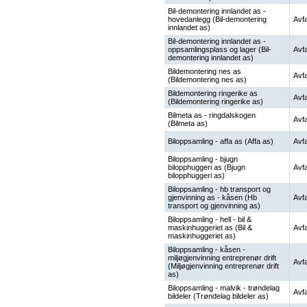
Bil-demontering innlandet as -
hovedanlegg (Bil-demontering
Avfa
innlandet as)
Bil-demontering innlandet as -
oppsamlingsplass og lager (Bil-
Avfa
demontering innlandet as)
Bildemontering nes as
Avfa
(Bildemontering nes as)
Bildemontering ringerike as
Avfa
(Bildemontering ringerike as)
Bilmeta as - ringdalskogen
Avfa
(Bilmeta as)
Biloppsamling - affa as (Affa as)
Avfa
Biloppsamling - bjugn
bilopphuggeri as (Bjugn
Avfa
bilopphuggeri as)
Biloppsamling - hb transport og
gjenvinning as - kåsen (Hb
Avfa
transport og gjenvinning as)
Biloppsamling - hell - bil &
maskinhuggeriet as (Bil &
Avfa
maskinhuggeriet as)
Biloppsamling - kåsen -
miljøgjenvinning entreprenør drift
Avfa
(Miljøgjenvinning entreprenør drift
as)
Biloppsamling - malvik - trøndelag
Avfa
bildeler (Trøndelag bildeler as)