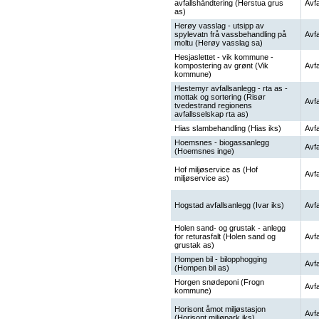
avfallshåndtering (Herstua grus
Avfa
as)
Herøy vasslag - utsipp av
spylevatn frå vassbehandling på
Avfa
moltu (Herøy vasslag sa)
Hesjaslettet - vik kommune -
kompostering av grønt (Vik
Avfa
kommune)
Hestemyr avfallsanlegg - rta as -
mottak og sortering (Risør
Avfa
tvedestrand regionens
avfallsselskap rta as)
Hias slambehandling (Hias iks)
Avfa
Hoemsnes - biogassanlegg
Avfa
(Hoemsnes inge)
Hof miljøservice as (Hof
Avfa
miljøservice as)
Hogstad avfallsanlegg (Ivar iks)
Avfa
Holen sand- og grustak - anlegg
for returasfalt (Holen sand og
Avfa
grustak as)
Hompen bil - bilopphogging
Avfa
(Hompen bil as)
Horgen snødeponi (Frogn
Avfa
kommune)
Horisont åmot miljøstasjon
Avfa
(Horisont miljøpark iks)