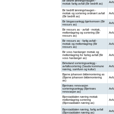
Bir bedrift lønningshaugen -
Avfa
mottak farlig avfall (Bir bedrift as)
Bir bedrift lønningshaugen -
mottak og sortering ordinært avfall
Avfa
(Bir bedrift as)
Bir biogassanlegg bjørkemoen (Bir
Avfa
ressurs as)
Bir ressurs as - avfall - mottak,
mellomlagring og sortering (Bir
Avfa
ressurs as)
Bir ressurs as - farlig avfall -
mottak og mellomlagring (Bir
Avfa
ressurs as)
Bir voss hardanger mottak og
mellomlagring for farleg avfall (Bir
Avfa
voss hardanger as)
Birkeland sorteringsanlegg -
avfallssortering (Sauda kommune
Avfa
næring, samfunn og kultur)
Bjarne johansen bildemontering as
(Bjarne johansen bildemontering
Avfa
as)
Bjertnæs renovasjon
sorteringsanlegg (Bjertnæs
Avfa
renovasjon as)
Bjorstaddalen næring mottak
mellomlagring sortering
Avfa
(Bjorstaddalen næring as)
Bjorstaddalen næring, farlig avfall
Avfa
(Bjorstaddalen næring as)