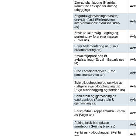
Elgvad slamlagune (Hjartdal
kommune seksjon for drift og
Avfa
utbygging)
Engerdal gjenvinningsstasjon,
drevsjø (fias) (Fjellregionen
Avfa
interkommunale avfallsselskap
as)
Envir as laksevåg - lagring og
sortering av forureina massar
Avfa
(Envir as)
Eriks bildemontering as (Eriks
Avfa
bildemontering as)
Esval miljøpark nes kf -
avfallsanlegg (Esval miljøpark nes
Avfa
kf)
Etne containerservice (Etne
Avfa
containerservice as)
Evje bilopphogging og service as
(tidligere evje bilopphogging da)
Avfa
(Evje bilopphogging og service as)
Fana stein og gjenvinning as
vaskeanlegg (Fana stein &
Avfa
gjenvinning as)
Farlig avfall - reppesmarka - veglo
Avfa
as (Veglo as)
Feiring bruk bjønndalen
Avfa
snødeponi (Feiring bruk as)
Fet bil as - bilopphuggeri (Fet bil
Avfa