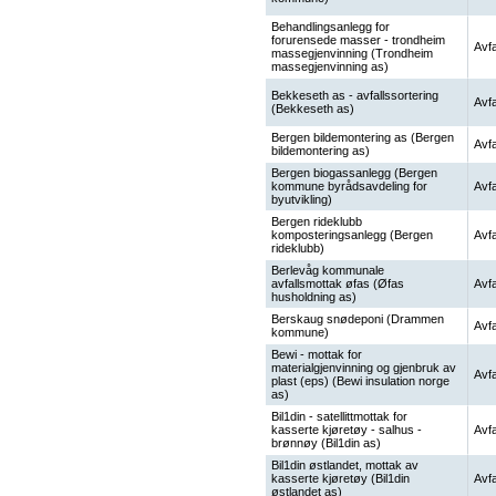
Behandlingsanlegg for
forurensede masser - trondheim
Avfa
massegjenvinning (Trondheim
massegjenvinning as)
Bekkeseth as - avfallssortering
Avfa
(Bekkeseth as)
Bergen bildemontering as (Bergen
Avfa
bildemontering as)
Bergen biogassanlegg (Bergen
kommune byrådsavdeling for
Avfa
byutvikling)
Bergen rideklubb
komposteringsanlegg (Bergen
Avfa
rideklubb)
Berlevåg kommunale
avfallsmottak øfas (Øfas
Avfa
husholdning as)
Berskaug snødeponi (Drammen
Avfa
kommune)
Bewi - mottak for
materialgjenvinning og gjenbruk av
Avfa
plast (eps) (Bewi insulation norge
as)
Bil1din - satellittmottak for
kasserte kjøretøy - salhus -
Avfa
brønnøy (Bil1din as)
Bil1din østlandet, mottak av
kasserte kjøretøy (Bil1din
Avfa
østlandet as)