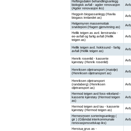
Heftingsdalen behandlingsanlegg
biologisk avfall - agder renovasjon
Avfa
(Agder renovasjon iks)
Heggvin biogassanlegg (Havila
Avfa
biogass innlandet as)
Helgemyren massemottak
Avfa
snødeponi (Hagen gjenvinning as)
Hellik teigen as avd. lierstranda -
ee-avfall og farlig avfall (Hellik
Avfa
teigen as)
Hellik teigen avd. hokksund - farlig
Avfa
avfall (Hellik teigen as)
Henrik rosenlid - kasserte
Avfa
kjøretøy (Henrik rosenlid)
Henriksen oljetransport (matolje)
Avfa
(Henriksen oljetransport as)
Henriksen oljetransport
(randaberg) (Henriksen
Avfa
oljetransport as)
Hermod teigen avd foss-eikeland -
kasserte kjøretøy (Hermod teigen
Avfa
as)
Hermod teigen avd tau - kasserte
Avfa
kjøretøy (Hermod teigen as)
Hernesmoen sorteringsanlegg (
gir ) (Glåmdal interkommunale
Avfa
renovasjonsselskap iks)
Herstua grus as -