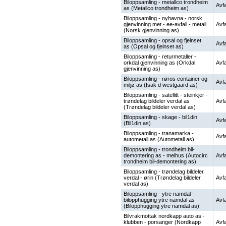
Biloppsamling - metallco trondheim
Avfa
as (Metallco trondheim as)
Biloppsamling - nyhavna - norsk
gjenvinning met - ee-avfall - metall
Avfa
(Norsk gjenvinning as)
Biloppsamling - opsal og fjelnset
Avfa
as (Opsal og fjelnset as)
Biloppsamling - returmetaller -
orkdal gjenvinning as (Orkdal
Avfa
gjenvinning as)
Biloppsamling - røros container og
Avfa
miljø as (Isak d westgaard as)
Biloppsamling - satellitt - steinkjer -
trøndelag bildeler verdal as
Avfa
(Trøndelag bildeler verdal as)
Biloppsamling - skage - bil1din
Avfa
(Bil1din as)
Biloppsamling - tranamarka -
Avfa
autometall as (Autometall as)
Biloppsamling - trondheim bil-
demontering as - melhus (Autocirc
Avfa
trondheim bil-demontering as)
Biloppsamling - trøndelag bildeler
verdal - ørin (Trøndelag bildeler
Avfa
verdal as)
Biloppsamling - ytre namdal -
bilopphugging ytre namdal as
Avfa
(Bilopphugging ytre namdal as)
Bilvrakmottak nordkapp auto as -
klubben - porsanger (Nordkapp
Avfa