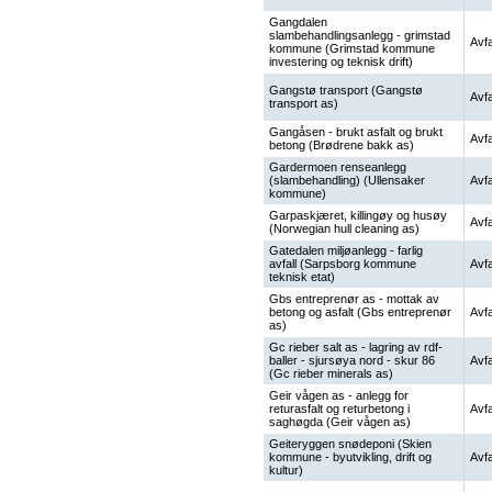
Gangdalen
slambehandlingsanlegg - grimstad
Avfa
kommune (Grimstad kommune
investering og teknisk drift)
Gangstø transport (Gangstø
Avfa
transport as)
Gangåsen - brukt asfalt og brukt
Avfa
betong (Brødrene bakk as)
Gardermoen renseanlegg
(slambehandling) (Ullensaker
Avfa
kommune)
Garpaskjæret, killingøy og husøy
Avfa
(Norwegian hull cleaning as)
Gatedalen miljøanlegg - farlig
avfall (Sarpsborg kommune
Avfa
teknisk etat)
Gbs entreprenør as - mottak av
betong og asfalt (Gbs entreprenør
Avfa
as)
Gc rieber salt as - lagring av rdf-
baller - sjursøya nord - skur 86
Avfa
(Gc rieber minerals as)
Geir vågen as - anlegg for
returasfalt og returbetong i
Avfa
saghøgda (Geir vågen as)
Geiteryggen snødeponi (Skien
kommune - byutvikling, drift og
Avfa
kultur)