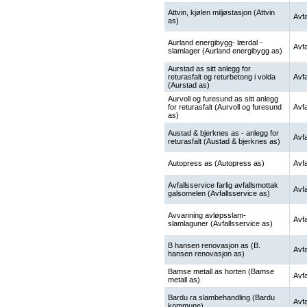
Attvin, kjølen miljøstasjon (Attvin
Avfa
as)
Aurland energibygg- lærdal -
Avfa
slamlager (Aurland energibygg as)
Aurstad as sitt anlegg for
returasfalt og returbetong i volda
Avfa
(Aurstad as)
Aurvoll og furesund as sitt anlegg
for returasfalt (Aurvoll og furesund
Avfa
as)
Austad & bjerknes as - anlegg for
Avfa
returasfalt (Austad & bjerknes as)
Autopress as (Autopress as)
Avfa
Avfallsservice farlig avfallsmottak
Avfa
galsomelen (Avfallsservice as)
Avvanning avløpsslam-
Avfa
slamlaguner (Avfallsservice as)
B hansen renovasjon as (B.
Avfa
hansen renovasjon as)
Bamse metall as horten (Bamse
Avfa
metall as)
Bardu ra slambehandling (Bardu
Avfa
kommune)