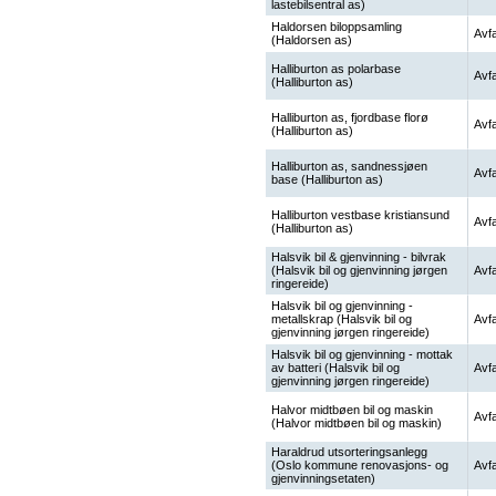
lastebilsentral as)
Haldorsen biloppsamling
Avfa
(Haldorsen as)
Halliburton as polarbase
Avfa
(Halliburton as)
Halliburton as, fjordbase florø
Avfa
(Halliburton as)
Halliburton as, sandnessjøen
Avfa
base (Halliburton as)
Halliburton vestbase kristiansund
Avfa
(Halliburton as)
Halsvik bil & gjenvinning - bilvrak
(Halsvik bil og gjenvinning jørgen
Avfa
ringereide)
Halsvik bil og gjenvinning -
metallskrap (Halsvik bil og
Avfa
gjenvinning jørgen ringereide)
Halsvik bil og gjenvinning - mottak
av batteri (Halsvik bil og
Avfa
gjenvinning jørgen ringereide)
Halvor midtbøen bil og maskin
Avfa
(Halvor midtbøen bil og maskin)
Haraldrud utsorteringsanlegg
(Oslo kommune renovasjons- og
Avfa
gjenvinningsetaten)