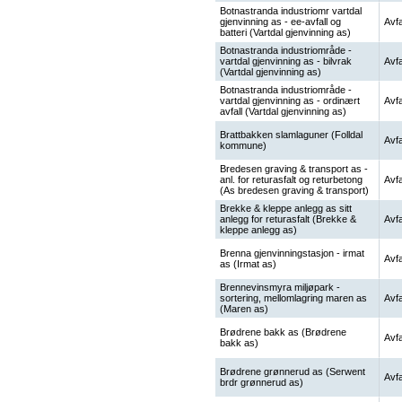
Botnastranda industriomr vartdal
gjenvinning as - ee-avfall og
Avfa
batteri (Vartdal gjenvinning as)
Botnastranda industriområde -
vartdal gjenvinning as - bilvrak
Avfa
(Vartdal gjenvinning as)
Botnastranda industriområde -
vartdal gjenvinning as - ordinært
Avfa
avfall (Vartdal gjenvinning as)
Brattbakken slamlaguner (Folldal
Avfa
kommune)
Bredesen graving & transport as -
anl. for returasfalt og returbetong
Avfa
(As bredesen graving & transport)
Brekke & kleppe anlegg as sitt
anlegg for returasfalt (Brekke &
Avfa
kleppe anlegg as)
Brenna gjenvinningstasjon - irmat
Avfa
as (Irmat as)
Brennevinsmyra miljøpark -
sortering, mellomlagring maren as
Avfa
(Maren as)
Brødrene bakk as (Brødrene
Avfa
bakk as)
Brødrene grønnerud as (Serwent
Avfa
brdr grønnerud as)