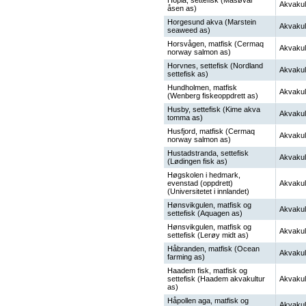
Hopla, settefisk (Måsøval
Akvakul
åsen as)
Horgesund akva (Marstein
Akvakul
seaweed as)
Horsvågen, matfisk (Cermaq
Akvakul
norway salmon as)
Horvnes, settefisk (Nordland
Akvakul
settefisk as)
Hundholmen, matfisk
Akvakul
(Wenberg fiskeoppdrett as)
Husby, settefisk (Kime akva
Akvakul
tomma as)
Husfjord, matfisk (Cermaq
Akvakul
norway salmon as)
Hustadstranda, settefisk
Akvakul
(Lødingen fisk as)
Høgskolen i hedmark,
evenstad (oppdrett)
Akvakul
(Universitetet i innlandet)
Hønsvikgulen, matfisk og
Akvakul
settefisk (Aquagen as)
Hønsvikgulen, matfisk og
Akvakul
settefisk (Lerøy midt as)
Håbranden, matfisk (Ocean
Akvakul
farming as)
Haadem fisk, matfisk og
settefisk (Haadem akvakultur
Akvakul
as)
Håpollen aga, matfisk og
Akvakul