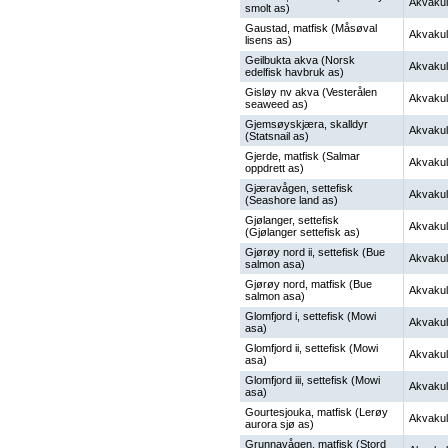
Akvakul
smolt as)
Gaustad, matfisk (Måsøval
Akvakul
lisens as)
Geilbukta akva (Norsk
Akvakul
edelfisk havbruk as)
Gisløy nv akva (Vesterålen
Akvakul
seaweed as)
Gjemsøyskjæra, skalldyr
Akvakul
(Statsnail as)
Gjerde, matfisk (Salmar
Akvakul
oppdrett as)
Gjæravågen, settefisk
Akvakul
(Seashore land as)
Gjølanger, settefisk
Akvakul
(Gjølanger settefisk as)
Gjørøy nord ii, settefisk (Bue
Akvakul
salmon asa)
Gjørøy nord, matfisk (Bue
Akvakul
salmon asa)
Glomfjord i, settefisk (Mowi
Akvakul
asa)
Glomfjord ii, settefisk (Mowi
Akvakul
asa)
Glomfjord iii, settefisk (Mowi
Akvakul
asa)
Gourtesjouka, matfisk (Lerøy
Akvakul
aurora sjø as)
Grunnavågen, matfisk (Stord