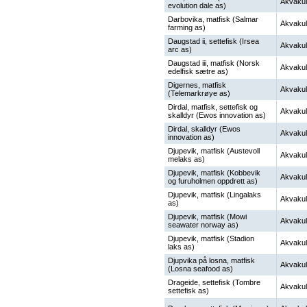
Akvakul
evolution dale as)
Darbovika, matfisk (Salmar
Akvakul
farming as)
Daugstad ii, settefisk (Irsea
Akvakul
arc as)
Daugstad iii, matfisk (Norsk
Akvakul
edelfisk sætre as)
Digernes, matfisk
Akvakul
(Telemarkrøye as)
Dirdal, matfisk, settefisk og
Akvakul
skalldyr (Ewos innovation as)
Dirdal, skalldyr (Ewos
Akvakul
innovation as)
Djupevik, matfisk (Austevoll
Akvakul
melaks as)
Djupevik, matfisk (Kobbevik
Akvakul
og furuholmen oppdrett as)
Djupevik, matfisk (Lingalaks
Akvakul
as)
Djupevik, matfisk (Mowi
Akvakul
seawater norway as)
Djupevik, matfisk (Stadion
Akvakul
laks as)
Djupvika på losna, matfisk
Akvakul
(Losna seafood as)
Drageide, settefisk (Tombre
Akvakul
settefisk as)