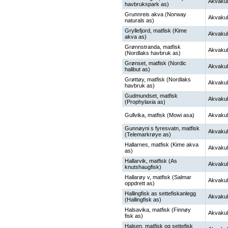
Akvakul
havbrukspark as)
Grunnreis akva (Norway
Akvakul
naturals as)
Gryllefjord, matfisk (Kime
Akvakul
akva as)
Grønnstranda, matfisk
Akvakul
(Nordlaks havbruk as)
Grønset, matfisk (Nordic
Akvakul
halibut as)
Grøttøy, matfisk (Nordlaks
Akvakul
havbruk as)
Gudmundset, matfisk
Akvakul
(Prophylaxia as)
Gullvika, matfisk (Mowi asa)
Akvakul
Gunnøyni s fyresvatn, matfisk
Akvakul
(Telemarkrøye as)
Hallarnes, matfisk (Kime akva
Akvakul
as)
Hallarvik, matfisk (As
Akvakul
knutshaugfisk)
Hallarøy v, matfisk (Salmar
Akvakul
oppdrett as)
Hallingfisk as settefiskanlegg
Akvakul
(Hallingfisk as)
Halsavika, matfisk (Finnøy
Akvakul
fisk as)
Halsen, matfisk og settefisk