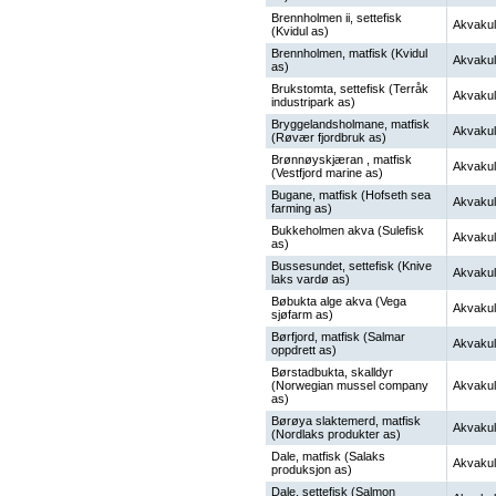
Brennholmen ii, settefisk
Akvakul
(Kvidul as)
Brennholmen, matfisk (Kvidul
Akvakul
as)
Brukstomta, settefisk (Terråk
Akvakul
industripark as)
Bryggelandsholmane, matfisk
Akvakul
(Røvær fjordbruk as)
Brønnøyskjæran , matfisk
Akvakul
(Vestfjord marine as)
Bugane, matfisk (Hofseth sea
Akvakul
farming as)
Bukkeholmen akva (Sulefisk
Akvakul
as)
Bussesundet, settefisk (Knive
Akvakul
laks vardø as)
Bøbukta alge akva (Vega
Akvakul
sjøfarm as)
Børfjord, matfisk (Salmar
Akvakul
oppdrett as)
Børstadbukta, skalldyr
(Norwegian mussel company
Akvakul
as)
Børøya slaktemerd, matfisk
Akvakul
(Nordlaks produkter as)
Dale, matfisk (Salaks
Akvakul
produksjon as)
Dale, settefisk (Salmon