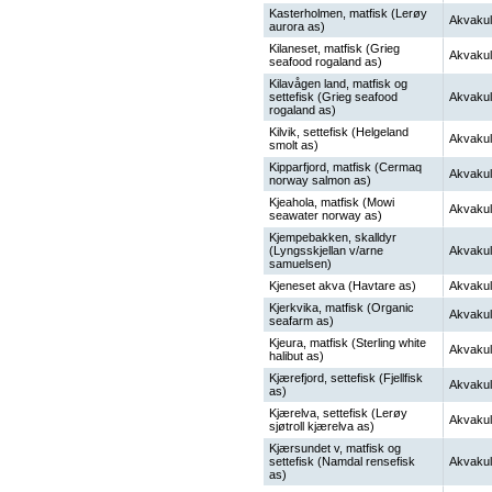
Kasterholmen, matfisk (Lerøy
Akvakul
aurora as)
Kilaneset, matfisk (Grieg
Akvakul
seafood rogaland as)
Kilavågen land, matfisk og
settefisk (Grieg seafood
Akvakul
rogaland as)
Kilvik, settefisk (Helgeland
Akvakul
smolt as)
Kipparfjord, matfisk (Cermaq
Akvakul
norway salmon as)
Kjeahola, matfisk (Mowi
Akvakul
seawater norway as)
Kjempebakken, skalldyr
(Lyngsskjellan v/arne
Akvakul
samuelsen)
Kjeneset akva (Havtare as)
Akvakul
Kjerkvika, matfisk (Organic
Akvakul
seafarm as)
Kjeura, matfisk (Sterling white
Akvakul
halibut as)
Kjærefjord, settefisk (Fjellfisk
Akvakul
as)
Kjærelva, settefisk (Lerøy
Akvakul
sjøtroll kjærelva as)
Kjærsundet v, matfisk og
settefisk (Namdal rensefisk
Akvakul
as)