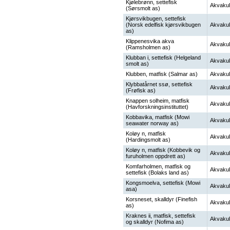
Kjølebrønn, settefisk
Akvakul
(Sørsmolt as)
Kjørsvikbugen, settefisk
(Norsk edelfisk kjørsvikbugen
Akvakul
as)
Klippenesvika akva
Akvakul
(Ramsholmen as)
Klubban i, settefisk (Helgeland
Akvakul
smolt as)
Klubben, matfisk (Salmar as)
Akvakul
Klybbatårnet ssø, settefisk
Akvakul
(Frøfisk as)
Knappen solheim, matfisk
Akvakul
(Havforskningsinstituttet)
Kobbavika, matfisk (Mowi
Akvakul
seawater norway as)
Koløy n, matfisk
Akvakul
(Hardingsmolt as)
Koløy n, matfisk (Kobbevik og
Akvakul
furuholmen oppdrett as)
Komfarholmen, matfisk og
Akvakul
settefisk (Bolaks land as)
Kongsmoelva, settefisk (Mowi
Akvakul
asa)
Korsneset, skalldyr (Finefish
Akvakul
as)
Kraknes ii, matfisk, settefisk
Akvakul
og skalldyr (Nofima as)