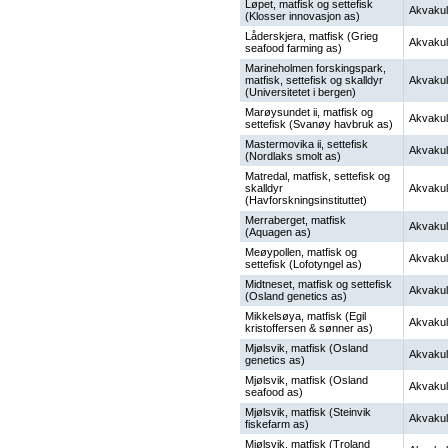
Løpet, matfisk og settefisk
Akvakul
(Klosser innovasjon as)
Låderskjera, matfisk (Grieg
Akvakul
seafood farming as)
Marineholmen forskingspark,
matfisk, settefisk og skalldyr
Akvakul
(Universitetet i bergen)
Marøysundet ii, matfisk og
Akvakul
settefisk (Svanøy havbruk as)
Mastermovika ii, settefisk
Akvakul
(Nordlaks smolt as)
Matredal, matfisk, settefisk og
skalldyr
Akvakul
(Havforskningsinstituttet)
Merraberget, matfisk
Akvakul
(Aquagen as)
Meøypollen, matfisk og
Akvakul
settefisk (Lofotyngel as)
Midtneset, matfisk og settefisk
Akvakul
(Osland genetics as)
Mikkelsøya, matfisk (Egil
Akvakul
kristoffersen & sønner as)
Mjølsvik, matfisk (Osland
Akvakul
genetics as)
Mjølsvik, matfisk (Osland
Akvakul
seafood as)
Mjølsvik, matfisk (Steinvik
Akvakul
fiskefarm as)
Mjølsvik, matfisk (Troland