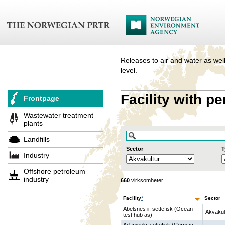
Releases to air and water as well
level.
Facility with pe
Frontpage
Wastewater treatment
plants
Landfills
Sector
T
Industry
Offshore petroleum
industry
660
virksomheter.
Facility
*
Sector
Abelsnes ii, settefisk (Ocean
Akvakul
test hub as)