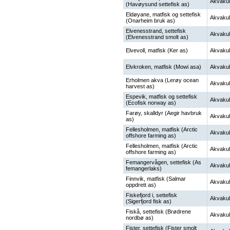
Akvakul
(Havøysund settefisk as)
Eldøyane, matfisk og settefisk
Akvakul
(Onarheim bruk as)
Elvenesstrand, settefisk
Akvakul
(Elvenesstrand smolt as)
Elvevoll, matfisk (Ker as)
Akvakul
Elvkroken, matfisk (Mowi asa)
Akvakul
Erholmen akva (Lerøy ocean
Akvakul
harvest as)
Espevik, matfisk og settefisk
Akvakul
(Ecofisk norway as)
Farøy, skalldyr (Aegir havbruk
Akvakul
as)
Fellesholmen, matfisk (Arctic
Akvakul
offshore farming as)
Fellesholmen, matfisk (Arctic
Akvakul
offshore farming as)
Femangervågen, settefisk (As
Akvakul
femangerlaks)
Finnvik, matfisk (Salmar
Akvakul
oppdrett as)
Fiskefjord i, settefisk
Akvakul
(Sigerfjord fisk as)
Fiskå, settefisk (Brødrene
Akvakul
nordbø as)
Fister, settefisk (Fister smolt