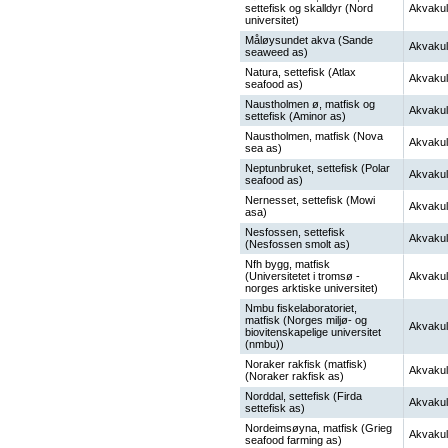
settefisk og skalldyr (Nord
Akvakul
universitet)
Måløysundet akva (Sande
Akvakul
seaweed as)
Natura, settefisk (Atlax
Akvakul
seafood as)
Naustholmen ø, matfisk og
Akvakul
settefisk (Aminor as)
Naustholmen, matfisk (Nova
Akvakul
sea as)
Neptunbruket, settefisk (Polar
Akvakul
seafood as)
Nernesset, settefisk (Mowi
Akvakul
asa)
Nesfossen, settefisk
Akvakul
(Nesfossen smolt as)
Nfh bygg, matfisk
(Universitetet i tromsø -
Akvakul
norges arktiske universitet)
Nmbu fiskelaboratoriet,
matfisk (Norges miljø- og
Akvakul
biovitenskapelige universitet
(nmbu))
Noraker rakfisk (matfisk)
Akvakul
(Noraker rakfisk as)
Norddal, settefisk (Firda
Akvakul
settefisk as)
Nordeimsøyna, matfisk (Grieg
Akvakul
seafood farming as)