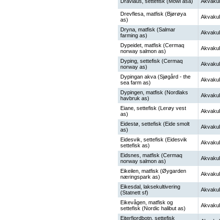
Dravlaus, settefisk (Mowi asa)
Akvakul
Drevflesa, matfisk (Bjørøya
Akvakul
as)
Dryna, matfisk (Salmar
Akvakul
farming as)
Dypeidet, matfisk (Cermaq
Akvakul
norway salmon as)
Dyping, settefisk (Cermaq
Akvakul
norway as)
Dypingan akva (Sjøgård - the
Akvakul
sea farm as)
Dypingen, matfisk (Nordlaks
Akvakul
havbruk as)
Eiane, settefisk (Lerøy vest
Akvakul
as)
Eidestø, settefisk (Eide smolt
Akvakul
as)
Eidesvik, settefisk (Eidesvik
Akvakul
settefisk as)
Eidsnes, matfisk (Cermaq
Akvakul
norway salmon as)
Eikeilen, matfisk (Øygarden
Akvakul
næringspark as)
Eikesdal, laksekultivering
Akvakul
(Statnett sf)
Eikevågen, matfisk og
Akvakul
settefisk (Nordic halibut as)
Eiterfjordbotn, settefisk