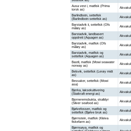
settefisk as)
Ausa vest i, matfisk (Prima
Akvakul
torsk as)
Barlindbotn, settefisk
Akvakul
(Barlindbotn settefisk as)
Barstadvik ii, settefisk (Ofs
Akvakul
måløy as)
Barstadvik, landbasert
Akvakul
oppdrett (Aquagen as)
Barstadvik, matfisk (Ofs
Akvakul
måløy as)
Barstadvik, matfisk og
Akvakul
settefisk (Aquagen as)
Bastli, matfisk (Mowi seawater
Akvakul
norway as)
Belsvik, settefisk (Lerøy midt
Akvakul
as)
Bessaker, settefisk (Mowi
Akvakul
asa)
Bjerka, laksekultivering
Akvakul
(Statkraft energi as)
Bjorneremsbukta, skalldyr
Akvakul
(Silver seafood as)
Bjølvefossen, matfisk og
Akvakul
settefisk (Bjølve bruk as)
Bjørnstein, matfisk (Kleiva
Akvakul
fiskefarm as)
Bjørnsøya, matfisk og