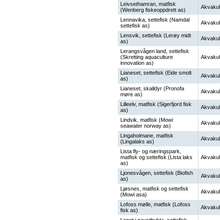
Leivsethamran, matfisk
Akvakul
(Wenberg fiskeoppdrett as)
Lennavika, settefisk (Namdal
Akvakul
settefisk as)
Lensvik, settefisk (Lerøy midt
Akvakul
as)
Lerangsvågen land, settefisk
(Skretting aquaculture
Akvakul
innovation as)
Lianeset, settefisk (Eide smolt
Akvakul
as)
Lianeset, skalldyr (Pronofa
Akvakul
møre as)
Lilleelv, matfisk (Sigerfjord fisk
Akvakul
as)
Lindvik, matfisk (Mowi
Akvakul
seawater norway as)
Lingaholmane, matfisk
Akvakul
(Lingalaks as)
Lista fly- og næringspark,
matfisk og settefisk (Lista laks
Akvakul
as)
Ljonesvågen, settefisk (Biofish
Akvakul
as)
Ljøsnes, matfisk og settefisk
Akvakul
(Mowi asa)
Lofoss mølle, matfisk (Lofoss
Akvakul
fisk as)