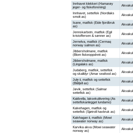
Innhavet klekkeri (Hamarøy
Akvakul
jeger- og fiskeforening)
Innhavet, settefisk (Nordlaks
Akvakul
smolt as)
Isane, matfisk (Eide fjordbruk
Akvakul
as)
Jennskarbotn, matfisk (Egil
Akvakul
kristoffersen & sønner as)
Jernelva, matfisk (Cermaq
Akvakul
norway salmon as)
Jibbersholmane, matfisk
Akvakul
(Blom fiskeoppdrett as)
Jibbersholmane, matfisk
Akvakul
(Lingalaks as)
Judaberg, matfisk, settefisk
Akvakul
og skalldyr (Amar seafood as)
Jule ii, matfisk og settefisk
Akvakul
(Blåfjell as)
Jøvik, settefisk (Salmar
Akvakul
settefisk as)
Kaldvella, laksekultivering (As
Akvakul
settefiskanlegget lundamo)
Kalvehagen, matfisk og
Akvakul
settefisk (Sjøtroll havbruk as)
Kalvhagan ii, matfisk (Mowi
Akvakul
seawater norway as)
Karvika akva (Mowi seawater
Akvakul
norway as)