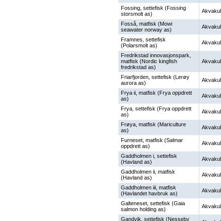
Fossing, settefisk (Fossing
Akvakul
storsmolt as)
Fosså, matfisk (Mowi
Akvakul
seawater norway as)
Framnes, settefisk
Akvakul
(Polarsmolt as)
Fredrikstad innovasjonspark,
matfisk (Nordic kingfish
Akvakul
fredrikstad as)
Friarfjorden, settefisk (Lerøy
Akvakul
aurora as)
Frya ii, matfisk (Frya oppdrett
Akvakul
as)
Frya, settefisk (Frya oppdrett
Akvakul
as)
Frøya, matfisk (Mariculture
Akvakul
as)
Furneset, matfisk (Salmar
Akvakul
oppdrett as)
Gaddholmen i, settefisk
Akvakul
(Havland as)
Gaddholmen ii, matfisk
Akvakul
(Havland as)
Gaddholmen iii, matfisk
Akvakul
(Havlandet havbruk as)
Galteneset, settefisk (Gaia
Akvakul
salmon holding as)
Gandvik, settefisk (Nesseby