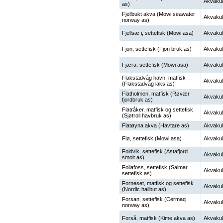
Akvakul
as)
Fjellbukt akva (Mowi seawater
Akvakul
norway as)
Fjellsæ i, settefisk (Mowi asa)
Akvakul
Fjon, settefisk (Fjon bruk as)
Akvakul
Fjæra, settefisk (Mowi asa)
Akvakul
Flakstadvåg havn, matfisk
Akvakul
(Flakstadvåg laks as)
Flatholmen, matfisk (Røvær
Akvakul
fjordbruk as)
Flatråker, matfisk og settefisk
Akvakul
(Sjøtroll havbruk as)
Flatøyna akva (Havtare as)
Akvakul
Flø, settefisk (Mowi asa)
Akvakul
Foldvik, settefisk (Astafjord
Akvakul
smolt as)
Follafoss, settefisk (Salmar
Akvakul
settefisk as)
Forneset, matfisk og settefisk
Akvakul
(Nordic halibut as)
Forsan, settefisk (Cermaq
Akvakul
norway as)
Forså, matfisk (Kime akva as)
Akvakul