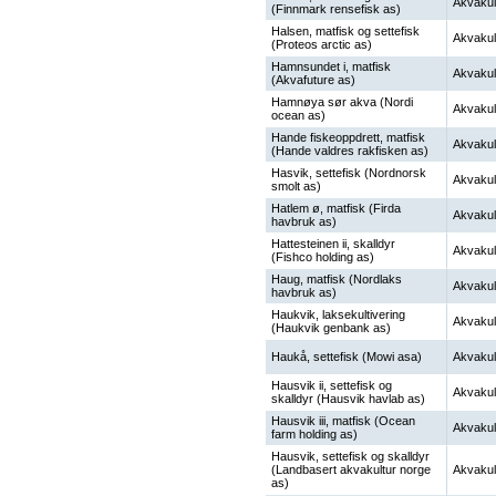
Akvakul
(Finnmark rensefisk as)
Halsen, matfisk og settefisk
Akvakul
(Proteos arctic as)
Hamnsundet i, matfisk
Akvakul
(Akvafuture as)
Hamnøya sør akva (Nordi
Akvakul
ocean as)
Hande fiskeoppdrett, matfisk
Akvakul
(Hande valdres rakfisken as)
Hasvik, settefisk (Nordnorsk
Akvakul
smolt as)
Hatlem ø, matfisk (Firda
Akvakul
havbruk as)
Hattesteinen ii, skalldyr
Akvakul
(Fishco holding as)
Haug, matfisk (Nordlaks
Akvakul
havbruk as)
Haukvik, laksekultivering
Akvakul
(Haukvik genbank as)
Haukå, settefisk (Mowi asa)
Akvakul
Hausvik ii, settefisk og
Akvakul
skalldyr (Hausvik havlab as)
Hausvik iii, matfisk (Ocean
Akvakul
farm holding as)
Hausvik, settefisk og skalldyr
(Landbasert akvakultur norge
Akvakul
as)