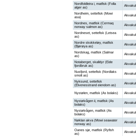
Nordfoldleira i, matfisk (Folla
Akvakul
alger as)
Nordheim, settefisk (Mowi
Akvakul
asa)
Nordnes, matfisk (Cermaq
Akvakul
norway salmon as)
Nordneset, settefisk (Letsea
Akvakul
as)
Nordre skokkeløy, matfisk
Akvakul
(Bjørøya as)
Nordskag, matfisk (Salmar
Akvakul
as)
Notaberget, skalldyr (Eide
Akvakul
fjordbruk as)
Nusfjord, settefisk (Nordlaks
Akvakul
smolt as)
Nyksund, settefisk
Akvakul
(Elvenesstrand eiendom as)
Nystølen, matfisk (As bolaks)
Akvakul
Nystølvågen ii, matfisk (As
Akvakul
bolaks)
Nystølvågen, matfisk (As
Akvakul
bolaks)
Nøklan akva (Mowi seawater
Akvakul
norway as)
Oanes sjø, matfisk (Ryfish
Akvakul
as)