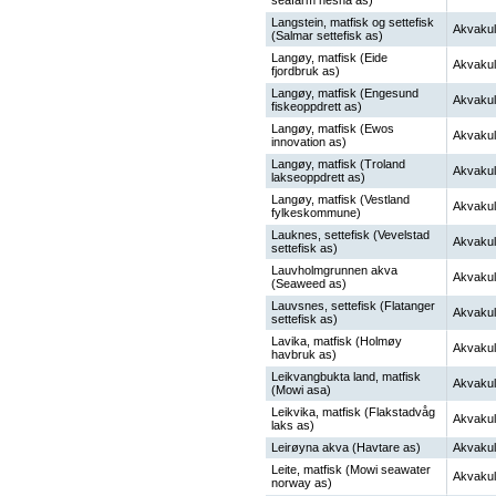
seafarm nesna as)
Langstein, matfisk og settefisk
Akvakul
(Salmar settefisk as)
Langøy, matfisk (Eide
Akvakul
fjordbruk as)
Langøy, matfisk (Engesund
Akvakul
fiskeoppdrett as)
Langøy, matfisk (Ewos
Akvakul
innovation as)
Langøy, matfisk (Troland
Akvakul
lakseoppdrett as)
Langøy, matfisk (Vestland
Akvakul
fylkeskommune)
Lauknes, settefisk (Vevelstad
Akvakul
settefisk as)
Lauvholmgrunnen akva
Akvakul
(Seaweed as)
Lauvsnes, settefisk (Flatanger
Akvakul
settefisk as)
Lavika, matfisk (Holmøy
Akvakul
havbruk as)
Leikvangbukta land, matfisk
Akvakul
(Mowi asa)
Leikvika, matfisk (Flakstadvåg
Akvakul
laks as)
Leirøyna akva (Havtare as)
Akvakul
Leite, matfisk (Mowi seawater
Akvakul
norway as)