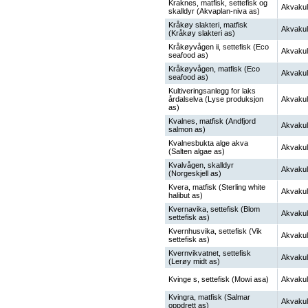
Kraknes, matfisk, settefisk og
Akvakul
skalldyr (Akvaplan-niva as)
Kråkøy slakteri, matfisk
Akvakul
(Kråkøy slakteri as)
Kråkøyvågen ii, settefisk (Eco
Akvakul
seafood as)
Kråkøyvågen, matfisk (Eco
Akvakul
seafood as)
Kultiveringsanlegg for laks
årdalselva (Lyse produksjon
Akvakul
as)
Kvalnes, matfisk (Andfjord
Akvakul
salmon as)
Kvalnesbukta alge akva
Akvakul
(Salten algae as)
Kvalvågen, skalldyr
Akvakul
(Norgeskjell as)
Kvera, matfisk (Sterling white
Akvakul
halibut as)
Kvernavika, settefisk (Blom
Akvakul
settefisk as)
Kvernhusvika, settefisk (Vik
Akvakul
settefisk as)
Kvernvikvatnet, settefisk
Akvakul
(Lerøy midt as)
Kvinge s, settefisk (Mowi asa)
Akvakul
Kvingra, matfisk (Salmar
Akvakul
oppdrett as)