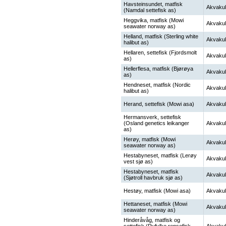
Havsteinsundet, matfisk
Akvakul
(Namdal settefisk as)
Heggvika, matfisk (Mowi
Akvakul
seawater norway as)
Helland, matfisk (Sterling white
Akvakul
halibut as)
Hellaren, settefisk (Fjordsmolt
Akvakul
as)
Hellerflesa, matfisk (Bjørøya
Akvakul
as)
Hendneset, matfisk (Nordic
Akvakul
halibut as)
Herand, settefisk (Mowi asa)
Akvakul
Hermansverk, settefisk
(Osland genetics leikanger
Akvakul
as)
Herøy, matfisk (Mowi
Akvakul
seawater norway as)
Hestabyneset, matfisk (Lerøy
Akvakul
vest sjø as)
Hestabyneset, matfisk
Akvakul
(Sjøtroll havbruk sjø as)
Hestøy, matfisk (Mowi asa)
Akvakul
Hettaneset, matfisk (Mowi
Akvakul
seawater norway as)
Hinderåvåg, matfisk og