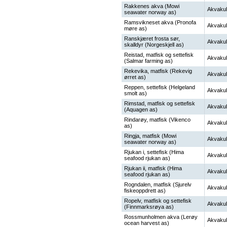
Rakkenes akva (Mowi
Akvakul
seawater norway as)
Ramsvikneset akva (Pronofa
Akvakul
møre as)
Ranskjæret frosta sør,
Akvakul
skalldyr (Norgeskjell as)
Reistad, matfisk og settefisk
Akvakul
(Salmar farming as)
Rekevika, matfisk (Rekevig
Akvakul
ørret as)
Reppen, settefisk (Helgeland
Akvakul
smolt as)
Rimstad, matfisk og settefisk
Akvakul
(Aquagen as)
Rindarøy, matfisk (Vikenco
Akvakul
as)
Ringja, matfisk (Mowi
Akvakul
seawater norway as)
Rjukan i, settefisk (Hima
Akvakul
seafood rjukan as)
Rjukan ii, matfisk (Hima
Akvakul
seafood rjukan as)
Rogndalen, matfisk (Sjurelv
Akvakul
fiskeoppdrett as)
Ropelv, matfisk og settefisk
Akvakul
(Finnmarksrøya as)
Rossmunholmen akva (Lerøy
Akvakul
ocean harvest as)