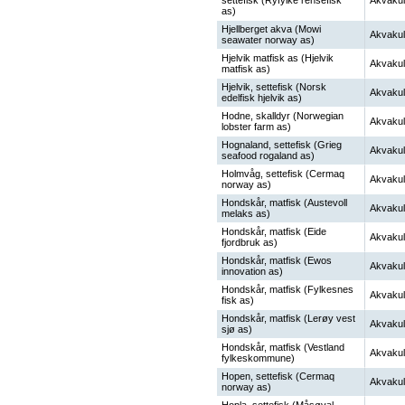
settefisk (Ryfylke rensefisk
Akvakul
as)
Hjellberget akva (Mowi
Akvakul
seawater norway as)
Hjelvik matfisk as (Hjelvik
Akvakul
matfisk as)
Hjelvik, settefisk (Norsk
Akvakul
edelfisk hjelvik as)
Hodne, skalldyr (Norwegian
Akvakul
lobster farm as)
Hognaland, settefisk (Grieg
Akvakul
seafood rogaland as)
Holmvåg, settefisk (Cermaq
Akvakul
norway as)
Hondskår, matfisk (Austevoll
Akvakul
melaks as)
Hondskår, matfisk (Eide
Akvakul
fjordbruk as)
Hondskår, matfisk (Ewos
Akvakul
innovation as)
Hondskår, matfisk (Fylkesnes
Akvakul
fisk as)
Hondskår, matfisk (Lerøy vest
Akvakul
sjø as)
Hondskår, matfisk (Vestland
Akvakul
fylkeskommune)
Hopen, settefisk (Cermaq
Akvakul
norway as)