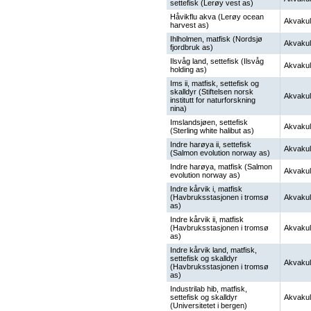
settefisk (Lerøy vest as)
Håvikflu akva (Lerøy ocean
Akvakul
harvest as)
Ihlholmen, matfisk (Nordsjø
Akvakul
fjordbruk as)
Ilsvåg land, settefisk (Ilsvåg
Akvakul
holding as)
Ims ii, matfisk, settefisk og
skalldyr (Stiftelsen norsk
Akvakul
institutt for naturforskning
nina)
Imslandsjøen, settefisk
Akvakul
(Sterling white halibut as)
Indre harøya ii, settefisk
Akvakul
(Salmon evolution norway as)
Indre harøya, matfisk (Salmon
Akvakul
evolution norway as)
Indre kårvik i, matfisk
(Havbruksstasjonen i tromsø
Akvakul
as)
Indre kårvik ii, matfisk
(Havbruksstasjonen i tromsø
Akvakul
as)
Indre kårvik land, matfisk,
settefisk og skalldyr
Akvakul
(Havbruksstasjonen i tromsø
as)
Industrilab hib, matfisk,
settefisk og skalldyr
Akvakul
(Universitetet i bergen)