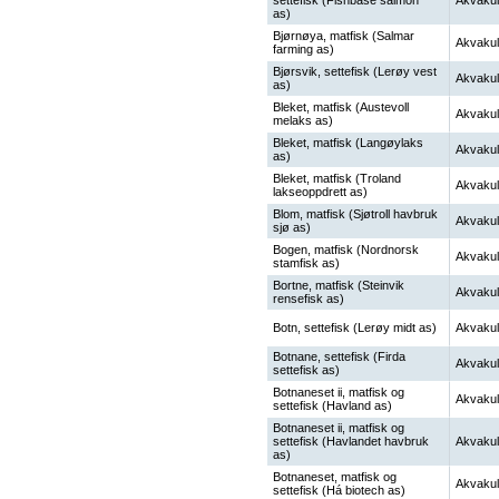
settefisk (Fishbase salmon
Akvakul
as)
Bjørnøya, matfisk (Salmar
Akvakul
farming as)
Bjørsvik, settefisk (Lerøy vest
Akvakul
as)
Bleket, matfisk (Austevoll
Akvakul
melaks as)
Bleket, matfisk (Langøylaks
Akvakul
as)
Bleket, matfisk (Troland
Akvakul
lakseoppdrett as)
Blom, matfisk (Sjøtroll havbruk
Akvakul
sjø as)
Bogen, matfisk (Nordnorsk
Akvakul
stamfisk as)
Bortne, matfisk (Steinvik
Akvakul
rensefisk as)
Botn, settefisk (Lerøy midt as)
Akvakul
Botnane, settefisk (Firda
Akvakul
settefisk as)
Botnaneset ii, matfisk og
Akvakul
settefisk (Havland as)
Botnaneset ii, matfisk og
settefisk (Havlandet havbruk
Akvakul
as)
Botnaneset, matfisk og
Akvakul
settefisk (Há biotech as)