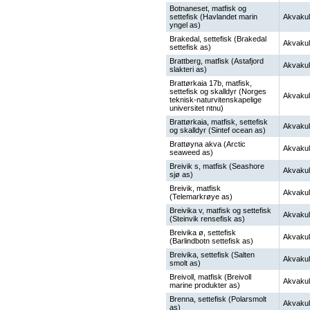
Botnaneset, matfisk og
settefisk (Havlandet marin
Akvakul
yngel as)
Brakedal, settefisk (Brakedal
Akvakul
settefisk as)
Brattberg, matfisk (Astafjord
Akvakul
slakteri as)
Brattørkaia 17b, matfisk,
settefisk og skalldyr (Norges
Akvakul
teknisk-naturvitenskapelige
universitet ntnu)
Brattørkaia, matfisk, settefisk
Akvakul
og skalldyr (Sintef ocean as)
Brattøyna akva (Arctic
Akvakul
seaweed as)
Breivik s, matfisk (Seashore
Akvakul
sjø as)
Breivik, matfisk
Akvakul
(Telemarkrøye as)
Breivika v, matfisk og settefisk
Akvakul
(Steinvik rensefisk as)
Breivika ø, settefisk
Akvakul
(Barlindbotn settefisk as)
Breivika, settefisk (Salten
Akvakul
smolt as)
Breivoll, matfisk (Breivoll
Akvakul
marine produkter as)
Brenna, settefisk (Polarsmolt
Akvakul
as)