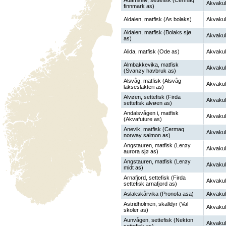
Adamselv, settefisk (Cermaq
Akvakul
finnmark as)
Aldalen, matfisk (As bolaks)
Akvakul
Aldalen, matfisk (Bolaks sjø
Akvakul
as)
Alida, matfisk (Ode as)
Akvakul
Almbakkevika, matfisk
Akvakul
(Svanøy havbruk as)
Alsvåg, matfisk (Alsvåg
Akvakul
lakseslakteri as)
Alvøen, settefisk (Firda
Akvakul
settefisk alvøen as)
Andalsvågen i, matfisk
Akvakul
(Akvafuture as)
Anevik, matfisk (Cermaq
Akvakul
norway salmon as)
Angstauren, matfisk (Lerøy
Akvakul
aurora sjø as)
Angstauren, matfisk (Lerøy
Akvakul
midt as)
Arnafjord, settefisk (Firda
Akvakul
settefisk arnafjord as)
Aslakskårvika (Pronofa asa)
Akvakul
Astridholmen, skalldyr (Val
Akvakul
skoler as)
Aunvågen, settefisk (Nekton
Akvakul