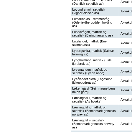
Lonet i naustbukta, settefisk
Akvakul
(Damfisk settefisk as)
Lovund smolt, settefisk
Akvakul
(Vigner olaisen as)
Lumarine as - tømmervåg
(Ode tjeldbergodden holding
Akvakul
as)
Lundevågen, matfisk og
Akvakul
settefisk (Baring farsund as)
Lutelandet, matfisk (Bue
Akvakul
salmon asa)
Lybergsvika, matfisk (Salmar
Akvakul
farming as)
Lyngholmane, matfisk (Eide
Akvakul
fjordbruk as)
Lysentangen, matfisk og
Akvakul
settefisk (Lysen anne)
Lysålandet akva (Engesund
Akvakul
fiskeoppdrett as)
Løken gård (Geir magne berg
Akvakul
løken gård)
Lønningdal ii, matfisk og
Akvakul
settefisk (As bolaks)
Lønningdal ii, matfisk og
settefisk (Benchmark genetics
Akvakul
norway as)
Lønningdal iii, settefisk
(Benchmark genetics norway
Akvakul
as)