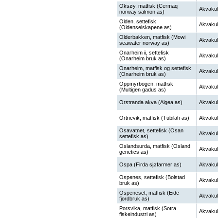
Oksøy, matfisk (Cermaq
Akvakul
norway salmon as)
Olden, settefisk
Akvakul
(Oldenselskapene as)
Olderbakken, matfisk (Mowi
Akvakul
seawater norway as)
Onarheim ii, settefisk
Akvakul
(Onarheim bruk as)
Onarheim, matfisk og settefisk
Akvakul
(Onarheim bruk as)
Oppmyrbogen, matfisk
Akvakul
(Multigen gadus as)
Orstranda akva (Algea as)
Akvakul
Ortnevik, matfisk (Tubilah as)
Akvakul
Osavatnet, settefisk (Osan
Akvakul
settefisk as)
Oslandsurda, matfisk (Osland
Akvakul
genetics as)
Ospa (Firda sjøfarmer as)
Akvakul
Ospenes, settefisk (Bolstad
Akvakul
bruk as)
Ospeneset, matfisk (Eide
Akvakul
fjordbruk as)
Porsvika, matfisk (Sotra
Akvakul
fiskeindustri as)