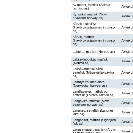
Kvitneset, matfisk (Salmar
Akvakul
farming as)
Kyravika, matfisk (Mowi
Akvakul
seawater norway as)
Kårvik i, skalldyr
(Havbruksstasjonen i tromsø
Akvakul
as)
Kårvik, matfisk
(Havbruksstasjonen i tromsø
Akvakul
as)
Labukta, matfisk (Norcod as)
Akvakul
Lakseklubbukta, matfisk
Akvakul
(Nofima as)
Laksåvatnet laksåvik,
settefisk (Måsøval laksåvika
Akvakul
as)
Lamøystraumen akva
Akvakul
(Norwegian harvest as)
Landfastøya, matfisk og
Akvakul
settefisk (Lofoten salmon as)
Langavika, matfisk (Mowi
Akvakul
seawater norway as)
Langnes, settefisk (Langnes
Akvakul
laks as)
Langneset, matfisk (Sigerfjord
Akvakul
fisk as)
Langsetvågen, matfisk (Arctic
Akvakul