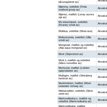
Akvakul
lakseoppdrett as)
Mjømna, settefisk (Firda
Akvakul
seafood group as)
Mjønes, matfisk (Lerøy aurora
Akvakul
sjø as)
Mo industripark, settefisk
Akvakul
(Kvarøy smolt as)
Moldtua, settefisk (Mowi asa)
Akvakul
Moltustranda, settefisk (Villa
Akvakul
smolt as)
Mongstad, matfisk og settefisk
Akvakul
(Abp aqua mongstad as)
Mork (Skjerneset as)
Akvakul
Mork ii, matfisk og settefisk
Akvakul
(Møre rensefisk as)
Mortsund, matfisk (Lofoten
Akvakul
sjøprodukter as)
Mulingen, matfisk (Sinkaberg
Akvakul
havbruk as)
Munkholmen, matfisk (Mowi
Akvakul
seawater norway as)
Mølnarodden, settefisk (Silver
Akvakul
seed as)
Mørkvedbukta s, matfisk og
Akvakul
settefisk (Mørkvedbukta as)
Mørkvedbukta, matfisk,