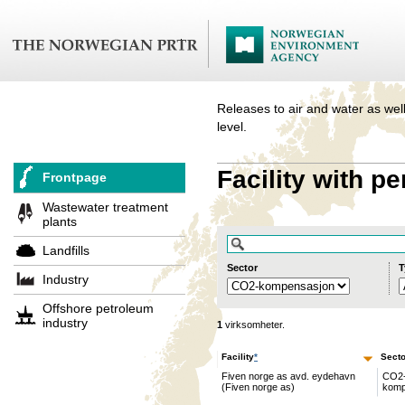
Releases to air and water as well
level.
Facility with pe
Frontpage
Wastewater treatment
plants
Landfills
Sector
T
Industry
Offshore petroleum
industry
1
virksomheter.
Facility
*
Secto
Fiven norge as avd. eydehavn
CO2
(Fiven norge as)
komp