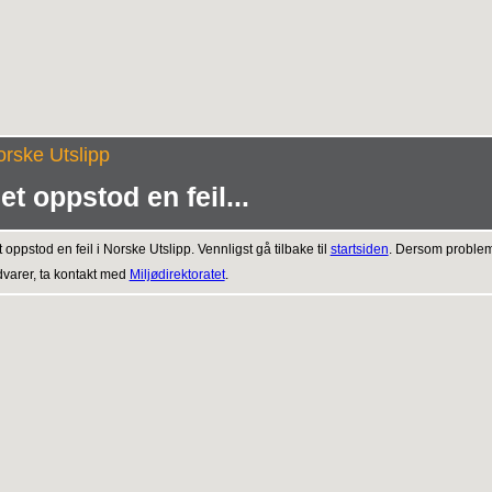
rske Utslipp
et oppstod en feil...
 oppstod en feil i Norske Utslipp. Vennligst gå tilbake til
startsiden
. Dersom proble
varer, ta kontakt med
Miljødirektoratet
.