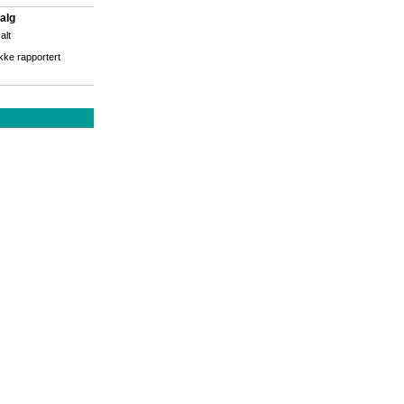
alg
 alt
kke rapportert