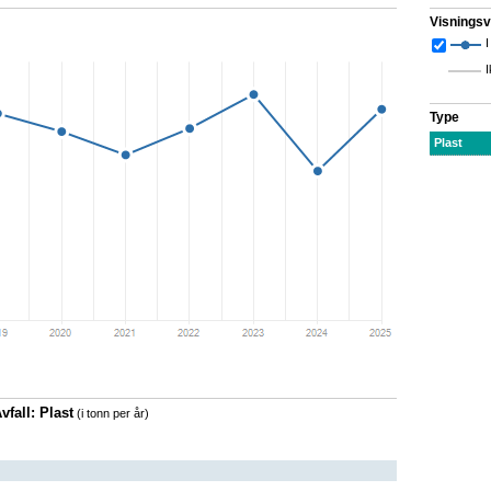
Visningsv
I
I
Type
Plast
fall: Plast
(i tonn per år)