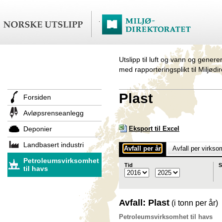
Utslipp til luft og vann og genere
med rapporteringsplikt til Miljødi
Plast
Forsiden
Avløpsrenseanlegg
Deponier
Eksport til Excel
Landbasert industri
Avfall per år
Avfall per virkso
Petroleumsvirksomhet
Tid
S
til havs
Avfall: Plast
(i tonn per år)
Petroleumsvirksomhet til havs