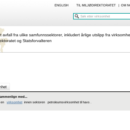
ENGLISH
TIL MILJØDIREKTORATET
|
OM N
rt avfall fra ulike samfunnssektorer, inkludert årlige utslipp fra virksomh
rektoratet og Statsforvalteren
mhet
ammenlign med...
en
virksomhet
innen sektoren petroleumsvirksomhet til havs .