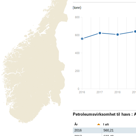
Petroleumsvirksomhet til havs : Av
År
I alt
2016
560,21