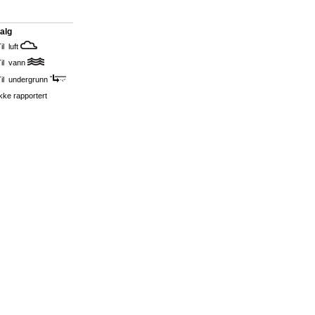
alg
il luft
Til vann
Til undergrunn
kke rapportert