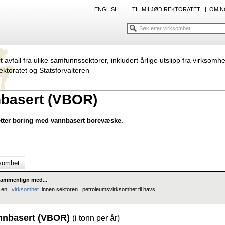
ENGLISH
TIL MILJØDIREKTORATET
|
OM N
rt avfall fra ulike samfunnssektorer, inkludert årlige utslipp fra virksomh
rektoratet og Statsforvalteren
nbasert (VBOR)
etter boring med vannbasert borevæske.
ksomhet
ammenlign med...
en
virksomhet
innen sektoren petroleumsvirksomhet til havs .
annbasert (VBOR)
(i tonn per år)