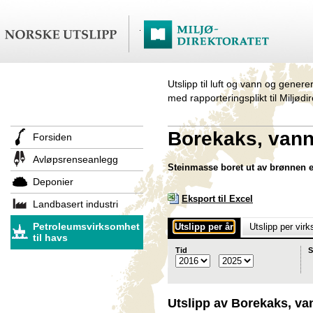
Utslipp til luft og vann og genere
med rapporteringsplikt til Miljødi
Borekaks, van
Forsiden
Avløpsrenseanlegg
Steinmasse boret ut av brønnen 
Deponier
Eksport til Excel
Landbasert industri
Petroleumsvirksomhet
Utslipp per år
Utslipp per vir
til havs
Tid
S
Utslipp av Borekaks, v