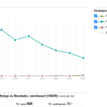
Visningsv
T
I
Utslipp av Borekaks, vannbasert (VBOR)
(i tonn per år)
Til vann
Til undergrunn