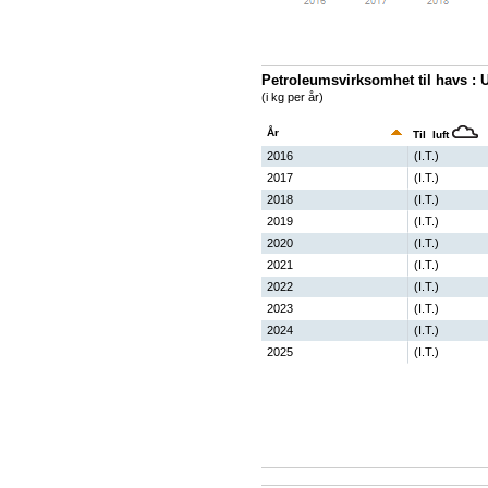
Petroleumsvirksomhet til havs : U
(i kg per år)
År
Til luft
2016
(I.T.)
2017
(I.T.)
2018
(I.T.)
2019
(I.T.)
2020
(I.T.)
2021
(I.T.)
2022
(I.T.)
2023
(I.T.)
2024
(I.T.)
2025
(I.T.)