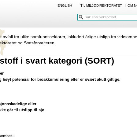
ENGLISH
TIL MILJØDIREKTORATET
|
OM N
rt avfall fra ulike samfunnssektorer, inkludert årlige utslipp fra virksomh
rektoratet og Statsforvalteren
toff i svart kategori (SORT)
er
g høyt potensial for bioakkumulering eller er svært akutt giftige,
sjonsskadelige eller
e går til utslipp til sjø.
ksomhet