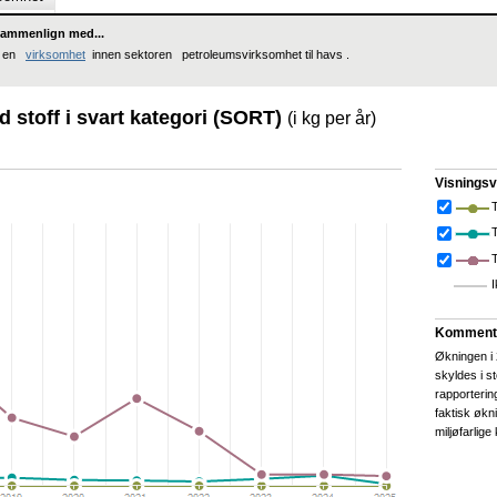
ammenlign med...
en
virksomhet
innen sektoren petroleumsvirksomhet til havs .
 stoff i svart kategori (SORT)
(i kg per år)
Visningsv
T
I
Komment
Økningen i
skyldes i s
rapporterin
faktisk økn
miljøfarlige 