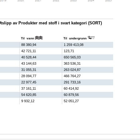
tslipp av Produkter med stoff i svart kategori (SORT)
Til vann
Til undergrunn
88 380,94
1 259 413,08
42 721,11
123,71
40 528,44
650 565,03
43 144,63
363 536,31
31 055,31
263 024,87
28 094,77
466 764,27
22 977,45
291 733,16
37 161,11
60 414,92
54 620,85
60 879,56
9 932,12
52 051,27