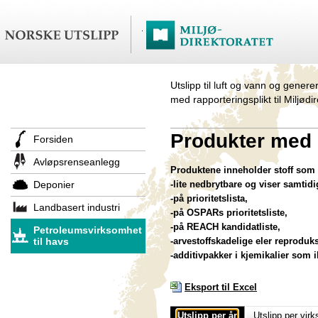
Utslipp til luft og vann og genere
med rapporteringsplikt til Miljødi
Produkter med s
Forsiden
Avløpsrenseanlegg
Produktene inneholder stoff som 
Deponier
-lite nedbrytbare og viser samtidi
-på prioritetslista,
Landbasert industri
-på OSPARs prioritetsliste,
-på REACH kandidatliste,
Petroleumsvirksomhet
til havs
-arvestoffskadelige eler reproduk
-additivpakker i kjemikalier som ikk
Eksport til Excel
Utslipp per år
Utslipp per vir