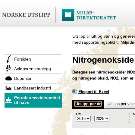
Utslipp til luft og vann og genere
med rapporteringsplikt til Miljødi
Nitrogenokside
Forsiden
Avløpsrenseanlegg
Betegnelsen nitrogenoksider NOx 
Deponier
og nitrogendioksid, NO2, som er 
Landbasert industri
Eksport til Excel
Petroleumsvirksomhet
til havs
Utslipp per år
Utslipp per vir
Tid
S