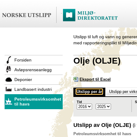
Utslipp til luft og vann og genere
med rapporteringsplikt til Miljødi
Olje (OLJE)
Forsiden
Avløpsrenseanlegg
Deponier
Eksport til Excel
Landbasert industri
Utslipp per år
Utslipp per vir
Petroleumsvirksomhet
Tid
S
til havs
Utslipp av Olje (OLJE)
(i
Petroleumsvirksomhet til havs