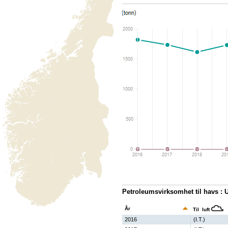
Petroleumsvirksomhet til havs : 
År
Til luft
2016
(I.T.)