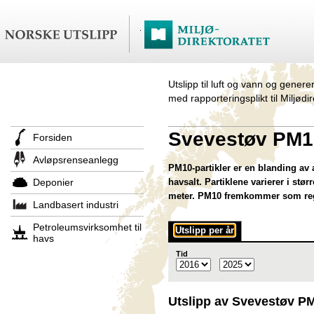
Utslipp til luft og vann og genere
med rapporteringsplikt til Miljødi
Svevestøv PM1
Forsiden
Avløpsrenseanlegg
PM10-partikler er en blanding av a
Deponier
havsalt. Partiklene varierer i st
meter. PM10 fremkommer som regel
Landbasert industri
Petroleumsvirksomhet til
Utslipp per år
havs
Tid
Utslipp av Svevestøv P