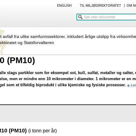
ENGLISH
TIL MILJØDIREKTORATET
|
OM N
rt avfall fra ulike samfunnssektorer, inkludert årlige utslipp fra virksomh
rektoratet og Statsforvalteren
0 (PM10)
lle slags partikler som for eksempel sot, kull, sulfat, metaller og salter
ørrelse, men er mindre enn 10 mikrometer i diameter. 1 mikrometer er en m
 som et tilfeldig biprodukt i ulike kjemiske og fysiske prosesser.
Le
M10 (PM10)
(i tonn per år)