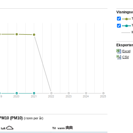
Visningsv
T
I
Eksporter t
Excel
CSV
 PM10 (PM10)
(i tonn per år)
Til vann
 luft