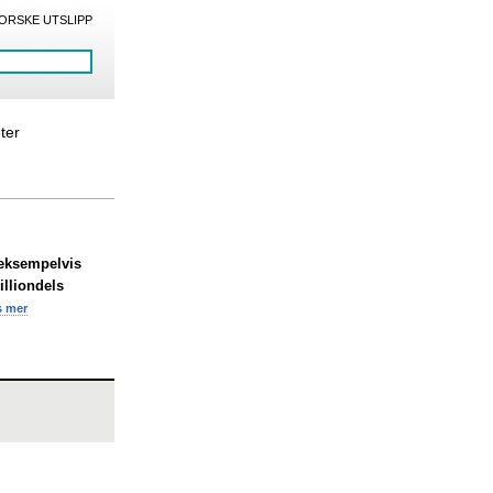
ORSKE UTSLIPP
eter
, eksempelvis
illiondels
s mer