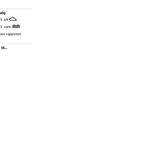
alg
il luft
Til vann
kke rapportert
il...