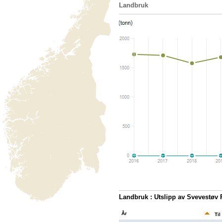
Landbruk
Landbruk : Utslipp av Svevestøv
År
Til