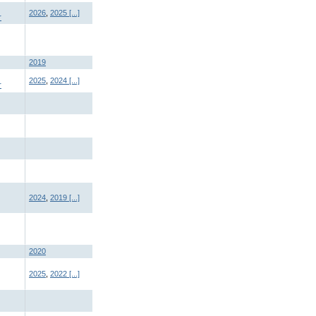
2026
,
2025
[...]
r
2019
2025
,
2024
[...]
r
2024
,
2019
[...]
2020
2025
,
2022
[...]