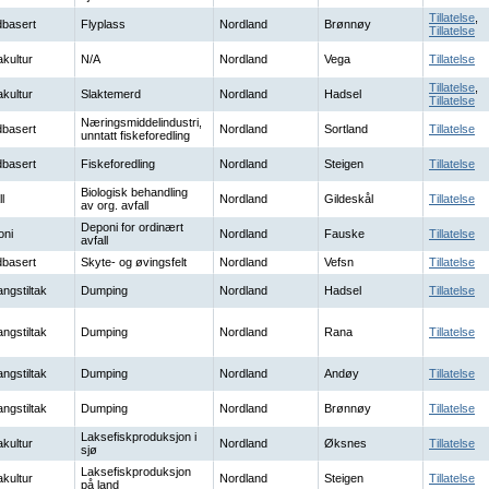
Tillatelse
,
basert
Flyplass
Nordland
Brønnøy
Tillatelse
kultur
N/A
Nordland
Vega
Tillatelse
Tillatelse
,
kultur
Slaktemerd
Nordland
Hadsel
Tillatelse
Næringsmiddelindustri,
basert
Nordland
Sortland
Tillatelse
unntatt fiskeforedling
basert
Fiskeforedling
Nordland
Steigen
Tillatelse
Biologisk behandling
l
Nordland
Gildeskål
Tillatelse
av org. avfall
Deponi for ordinært
oni
Nordland
Fauske
Tillatelse
avfall
basert
Skyte- og øvingsfelt
Nordland
Vefsn
Tillatelse
ngstiltak
Dumping
Nordland
Hadsel
Tillatelse
ngstiltak
Dumping
Nordland
Rana
Tillatelse
ngstiltak
Dumping
Nordland
Andøy
Tillatelse
ngstiltak
Dumping
Nordland
Brønnøy
Tillatelse
Laksefiskproduksjon i
kultur
Nordland
Øksnes
Tillatelse
sjø
Laksefiskproduksjon
kultur
Nordland
Steigen
Tillatelse
på land