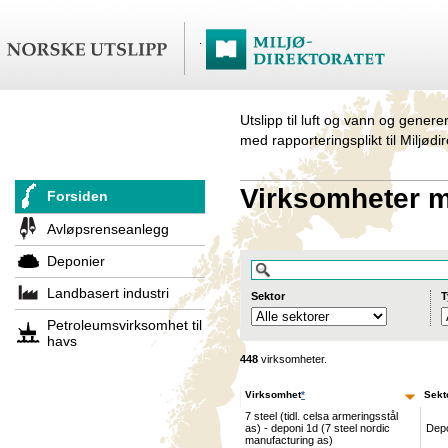
Utslipp til luft og vann og genere
med rapporteringsplikt til Miljødi
Virksomheter me
Forsiden
Avløpsrenseanlegg
Deponier
Landbasert industri
Sektor
T
Petroleumsvirksomhet til
havs
448
virksomheter.
Virksomhet
*
Sekt
7 steel (tidl. celsa armeringsstål
as) - deponi 1d (7 steel nordic
Dep
manufacturing as)