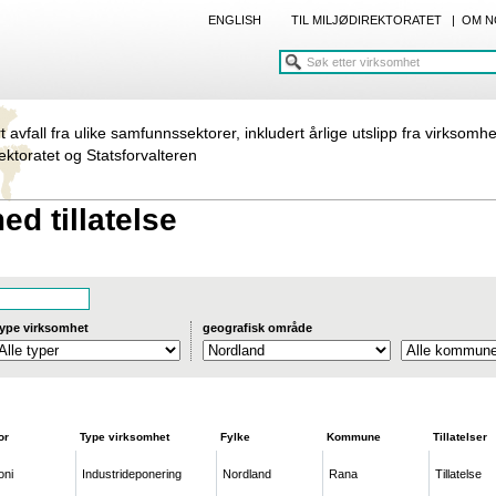
ENGLISH
TIL MILJØDIREKTORATET
|
OM N
rt avfall fra ulike samfunnssektorer, inkludert årlige utslipp fra virksomh
rektoratet og Statsforvalteren
d tillatelse
ype virksomhet
geografisk område
or
Type virksomhet
Fylke
Kommune
Tillatelser
oni
Industrideponering
Nordland
Rana
Tillatelse