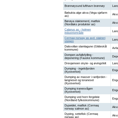
Brønnøysund lufthavn brønnøy
Land
Bøbukta alge akva (Vega sjøfarm
Akva
as)
Børøya slaktemerd, matfisk
Akva
(Nordlaks produkter as)
Calanus as - holmen
Land
industriområde
Cermaq norway as avd. slakteri
Land
steigen
Dalsvollan slamlagune (Gildeskål
Avfal
kommune)
Dompen avfallsfylling -
Dep
deponering (Fauske kommune)
Drevjamoen skyte- og øvingsfelt
Land
Dumping - ingelsfjorden
Enga
(Kystverket)
Dumping av masser i ranfjorden -
langneset og toraneset
Enga
(Kystverket)
Dumping tranesvågen
Enga
(Kystverket)
Dumping ved horn fergeleie
Enga
(Nordland fylkeskommune)
Dypeidet, matfisk (Cermaq
Akva
norway salmon as)
Dyping, settefisk (Cermaq
Akva
norway as)