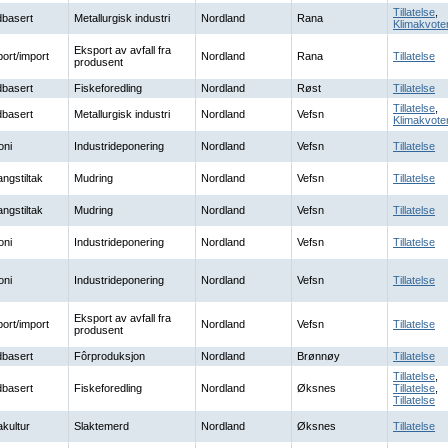
Tillatelse
,
basert
Metallurgisk industri
Nordland
Rana
Klimakvote
Eksport av avfall fra
ort/import
Nordland
Rana
Tillatelse
produsent
basert
Fiskeforedling
Nordland
Røst
Tillatelse
Tillatelse
,
basert
Metallurgisk industri
Nordland
Vefsn
Klimakvote
oni
Industrideponering
Nordland
Vefsn
Tillatelse
ngstiltak
Mudring
Nordland
Vefsn
Tillatelse
ngstiltak
Mudring
Nordland
Vefsn
Tillatelse
oni
Industrideponering
Nordland
Vefsn
Tillatelse
oni
Industrideponering
Nordland
Vefsn
Tillatelse
Eksport av avfall fra
ort/import
Nordland
Vefsn
Tillatelse
produsent
basert
Fôrproduksjon
Nordland
Brønnøy
Tillatelse
Tillatelse
,
basert
Fiskeforedling
Nordland
Øksnes
Tillatelse
,
Tillatelse
kultur
Slaktemerd
Nordland
Øksnes
Tillatelse