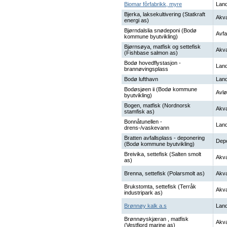
Biomar fôrfabrikk, myre
Land
Bjerka, laksekultivering (Statkraft
Akva
energi as)
Bjørndalslia snødeponi (Bodø
Avfal
kommune byutvikling)
Bjørnsøya, matfisk og settefisk
Akva
(Fishbase salmon as)
Bodø hovedflystasjon -
Land
brannøvingsplass
Bodø lufthavn
Land
Bodøsjøen ii (Bodø kommune
Avl
byutvikling)
Bogen, matfisk (Nordnorsk
Akva
stamfisk as)
Bonnåtunellen -
Land
drens-/vaskevann
Bratten avfallsplass - deponering
Dep
(Bodø kommune byutvikling)
Breivika, settefisk (Salten smolt
Akva
as)
Brenna, settefisk (Polarsmolt as)
Akva
Brukstomta, settefisk (Terråk
Akva
industripark as)
Brønnøy kalk a.s
Land
Brønnøyskjæran , matfisk
Akva
(Vestfjord marine as)