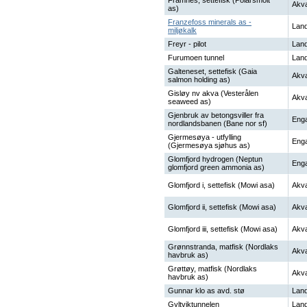
Framnes, settefisk (Polarsmolt
Akva
as)
Franzefoss minerals as -
Land
miljøkalk
Freyr - pilot
Land
Furumoen tunnel
Land
Galteneset, settefisk (Gaia
Akva
salmon holding as)
Gisløy nv akva (Vesterålen
Akva
seaweed as)
Gjenbruk av betongsviller fra
Enga
nordlandsbanen (Bane nor sf)
Gjermesøya - utfylling
Enga
(Gjermesøya sjøhus as)
Glomfjord hydrogen (Neptun
Enga
glomfjord green ammonia as)
Glomfjord i, settefisk (Mowi asa)
Akva
Glomfjord ii, settefisk (Mowi asa)
Akva
Glomfjord iii, settefisk (Mowi asa)
Akva
Grønnstranda, matfisk (Nordlaks
Akva
havbruk as)
Grøttøy, matfisk (Nordlaks
Akva
havbruk as)
Gunnar klo as avd. stø
Land
Gyltviktunnelen
Land