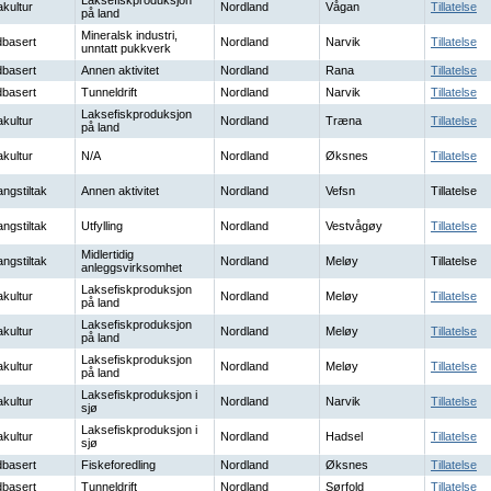
Laksefiskproduksjon
kultur
Nordland
Vågan
Tillatelse
på land
Mineralsk industri,
basert
Nordland
Narvik
Tillatelse
unntatt pukkverk
basert
Annen aktivitet
Nordland
Rana
Tillatelse
basert
Tunneldrift
Nordland
Narvik
Tillatelse
Laksefiskproduksjon
kultur
Nordland
Træna
Tillatelse
på land
kultur
N/A
Nordland
Øksnes
Tillatelse
ngstiltak
Annen aktivitet
Nordland
Vefsn
Tillatelse
ngstiltak
Utfylling
Nordland
Vestvågøy
Tillatelse
Midlertidig
ngstiltak
Nordland
Meløy
Tillatelse
anleggsvirksomhet
Laksefiskproduksjon
kultur
Nordland
Meløy
Tillatelse
på land
Laksefiskproduksjon
kultur
Nordland
Meløy
Tillatelse
på land
Laksefiskproduksjon
kultur
Nordland
Meløy
Tillatelse
på land
Laksefiskproduksjon i
kultur
Nordland
Narvik
Tillatelse
sjø
Laksefiskproduksjon i
kultur
Nordland
Hadsel
Tillatelse
sjø
basert
Fiskeforedling
Nordland
Øksnes
Tillatelse
basert
Tunneldrift
Nordland
Sørfold
Tillatelse