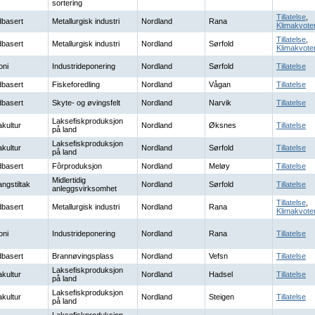
sortering
Tillatelse
,
basert
Metallurgisk industri
Nordland
Rana
Klimakvote
Tillatelse
,
basert
Metallurgisk industri
Nordland
Sørfold
Klimakvote
oni
Industrideponering
Nordland
Sørfold
Tillatelse
basert
Fiskeforedling
Nordland
Vågan
Tillatelse
basert
Skyte- og øvingsfelt
Nordland
Narvik
Tillatelse
Laksefiskproduksjon
kultur
Nordland
Øksnes
Tillatelse
på land
Laksefiskproduksjon
kultur
Nordland
Sørfold
Tillatelse
på land
basert
Fôrproduksjon
Nordland
Meløy
Tillatelse
Midlertidig
ngstiltak
Nordland
Sørfold
Tillatelse
anleggsvirksomhet
Tillatelse
,
basert
Metallurgisk industri
Nordland
Rana
Klimakvote
oni
Industrideponering
Nordland
Rana
Tillatelse
basert
Brannøvingsplass
Nordland
Vefsn
Tillatelse
Laksefiskproduksjon
kultur
Nordland
Hadsel
Tillatelse
på land
Laksefiskproduksjon
kultur
Nordland
Steigen
Tillatelse
på land