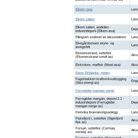
Elkem rana
Land
Elkem salten
Land
Elkem salten, andkilen -
Dep
industrideponi (Elkem asa)
Ellingsen seafood as lakseslakteri
Land
Elvegårdsmoen skyte- og
Land
øvingsfelt
Elvenesstrand, settefisk
Akva
(Elvenesstrand smolt as)
Elvkroken, matfisk (Mowi asa)
Akva
Ewos fôrfabrikk, meløy
Land
Fagerbakken kraftverksutbygging
Enga
(Siso energi as)
Ferroglobe mangan norge
Land
Ferroglobe mangan, deponi 2.1 -
industrideponi (Ferroglobe
Dep
mangan norge as)
Finnvika brannøvingsanlegg
Land
Fiskefjord i, settefisk (Sigerfjord
Akva
fisk as)
Forsan, settefisk (Cermaq
Akva
norway as)