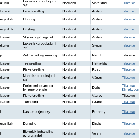
Laksefiskproduksjon i
kultur
Nordland
Vevelstad
Tillatelse
sjø
basert
Fiskeforedling
Nordland
Andøy
Tillatelse
ngstiltak
Mudring
Nordland
Andøy
Tillatelse
ngstiltak
Utfylling
Nordland
Andøy
Tillatelse
basert
Skyte- og øvingsfelt
Nordland
Andøy
Tillatelse
Laksefiskproduksjon i
kultur
Nordland
Steigen
Tillatelse
sjø
øp
Avløpsnett og -rensing
Nordland
Narvik
Tillatelse
basert
Treforedling
Nordland
Hattfjelldal
Tillatelse
basert
Fiskeforedling
Nordland
Røst
Tillatelse
Marinfiskproduksjon i
kultur
Nordland
Vågan
Tillatelse
sjø
Forbrenningsanlegg
Tillatelse
,
basert
Nordland
Bodø
for rene brensler
Klimakvote
basert
Fiskeforedling
Nordland
Værøy
Tillatelse
basert
Tunneldrift
Nordland
Grane
Tillatelse
l
Kasserte kjøretøy
Nordland
Brønnøy
Tillatelse
ngstiltak
Dumping
Nordland
Bindal
Tillatelse
Biologisk behandling
l
Nordland
Vefsn
Tillatelse
av org. avfall