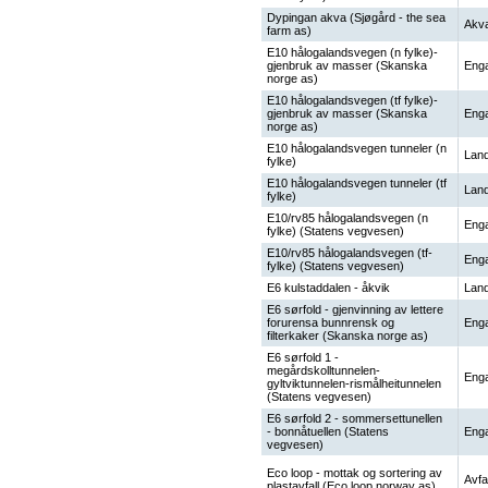
Dypingan akva (Sjøgård - the sea
Akva
farm as)
E10 hålogalandsvegen (n fylke)-
gjenbruk av masser (Skanska
Enga
norge as)
E10 hålogalandsvegen (tf fylke)-
gjenbruk av masser (Skanska
Enga
norge as)
E10 hålogalandsvegen tunneler (n
Land
fylke)
E10 hålogalandsvegen tunneler (tf
Land
fylke)
E10/rv85 hålogalandsvegen (n
Enga
fylke) (Statens vegvesen)
E10/rv85 hålogalandsvegen (tf-
Enga
fylke) (Statens vegvesen)
E6 kulstaddalen - åkvik
Land
E6 sørfold - gjenvinning av lettere
forurensa bunnrensk og
Enga
filterkaker (Skanska norge as)
E6 sørfold 1 -
megårdskolltunnelen-
Enga
gyltviktunnelen-rismålheitunnelen
(Statens vegvesen)
E6 sørfold 2 - sommersettunellen
- bonnåtuellen (Statens
Enga
vegvesen)
Eco loop - mottak og sortering av
Avfal
plastavfall (Eco loop norway as)