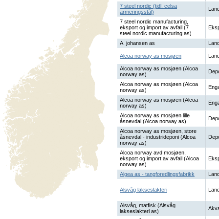
7 steel nordic (tidl. celsa
Land
armeringsstål)
7 steel nordic manufacturing,
eksport og import av avfall (7
Eksp
steel nordic manufacturing as)
A. johansen as
Land
Alcoa norway as mosjøen
Land
Alcoa norway as mosjøen (Alcoa
Dep
norway as)
Alcoa norway as mosjøen (Alcoa
Enga
norway as)
Alcoa norway as mosjøen (Alcoa
Enga
norway as)
Alcoa norway as mosjøen lille
Dep
åsnevdal (Alcoa norway as)
Alcoa norway as mosjøen, store
åsnevdal - industrideponi (Alcoa
Dep
norway as)
Alcoa norway avd mosjøen,
eksport og import av avfall (Alcoa
Eksp
norway as)
Algea as - tangforedlingsfabrikk
Land
Alsvåg lakseslakteri
Land
Alsvåg, matfisk (Alsvåg
Akva
lakseslakteri as)