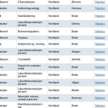
basert
Fôrproduksjon
Nordland
Øksnes
Tillatelse
kultur
Kultiveringsanlegg
Nordland
Hemnes
Tillatelse
l
Snøhåndtering
Nordland
Bodø
Tillatelse
Laksefiskproduksjon
kultur
Nordland
Dønna
Tillatelse
på land
basert
Brannøvingsplass
Nordland
Bodø
Tillatelse
basert
Flyplass
Nordland
Bodø
Tillatelse
øp
Avløpsnett og -rensing
Nordland
Bodø
Tillatelse
Laksefiskproduksjon
kultur
Nordland
Steigen
Tillatelse
på land
basert
Tunneldrift
Nordland
Sørfold
Tillatelse
Deponi for ordinært
oni
Nordland
Bodø
Tillatelse
avfall
Laksefiskproduksjon
kultur
Nordland
Bodø
Tillatelse
på land
Laksefiskproduksjon
kultur
Nordland
Vågan
Tillatelse
på land
Laksefiskproduksjon
kultur
Nordland
Bindal
Tillatelse
på land
Mineralsk industri,
basert
Nordland
Brønnøy
Tillatelse
unntatt pukkverk
Marinfiskproduksjon i
kultur
Nordland
Bodø
Tillatelse
sjø