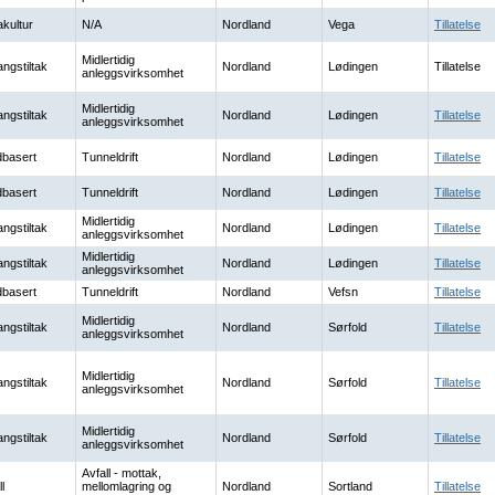
kultur
N/A
Nordland
Vega
Tillatelse
Midlertidig
ngstiltak
Nordland
Lødingen
Tillatelse
anleggsvirksomhet
Midlertidig
ngstiltak
Nordland
Lødingen
Tillatelse
anleggsvirksomhet
basert
Tunneldrift
Nordland
Lødingen
Tillatelse
basert
Tunneldrift
Nordland
Lødingen
Tillatelse
Midlertidig
ngstiltak
Nordland
Lødingen
Tillatelse
anleggsvirksomhet
Midlertidig
ngstiltak
Nordland
Lødingen
Tillatelse
anleggsvirksomhet
basert
Tunneldrift
Nordland
Vefsn
Tillatelse
Midlertidig
ngstiltak
Nordland
Sørfold
Tillatelse
anleggsvirksomhet
Midlertidig
ngstiltak
Nordland
Sørfold
Tillatelse
anleggsvirksomhet
Midlertidig
ngstiltak
Nordland
Sørfold
Tillatelse
anleggsvirksomhet
Avfall - mottak,
l
mellomlagring og
Nordland
Sortland
Tillatelse