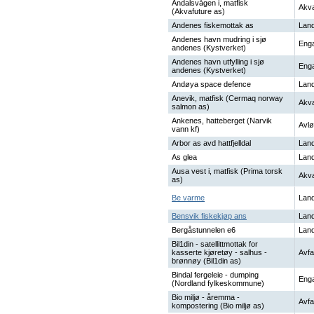
Andalsvågen i, matfisk
Akva
(Akvafuture as)
Andenes fiskemottak as
Land
Andenes havn mudring i sjø
Enga
andenes (Kystverket)
Andenes havn utfylling i sjø
Enga
andenes (Kystverket)
Andøya space defence
Land
Anevik, matfisk (Cermaq norway
Akva
salmon as)
Ankenes, hatteberget (Narvik
Avl
vann kf)
Arbor as avd hattfjelldal
Land
As glea
Land
Ausa vest i, matfisk (Prima torsk
Akva
as)
Be varme
Land
Bensvik fiskekjøp ans
Land
Bergåstunnelen e6
Land
Bil1din - satellittmottak for
kasserte kjøretøy - salhus -
Avfal
brønnøy (Bil1din as)
Bindal fergeleie - dumping
Enga
(Nordland fylkeskommune)
Bio miljø - åremma -
Avfal
kompostering (Bio miljø as)