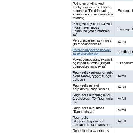
Peling og utfylling ved
lisleby ferjeleie i fredrikstad
kommune (Fredrikstad
Engangstil
kommune kommuneområde
teknisk)
Peling ved ny dronekai ved
moss havn i moss
Engangstil
kommune (Asko maritime
as)
Personalpartner as - moss
Avfall
(Personalpartner as)
Polynt composites norway
Landbaser
as avd.produksjon
Polynt composites, eksport
og import av avfall (Polynt
Eksport/im
composites norway as)
Ragn-sells - anlegg for farlig
avfall (årvoll, rygge) (Ragn
Avfall
sells as)
Ragn-sells as avd.
Avfall
sarpsborg (Ragn sells as)
Ragn-sells avd farlig avfall -
årvollskogen 79 (Ragn sells
Avfall
as)
Ragn-sells avd. moss
Avfall
(Ragn sells as)
Ragn-sells
biloppsamlingsplass i
Avfall
sarpsborg (Ragn sells as)
Rehabilitering av grimsøy