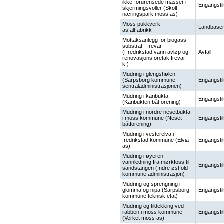
ikke-forurensede masser i
Engangstil
skjermingsvoller (Skolt
næringspark moss as)
Moss pukkverk -
Landbaser
asfaltfabrikk
Mottaksanlegg for biogass
substrat - frevar
(Fredrikstad vann avløp og
Avfall
renovasjonsforetak frevar
kf)
Mudring i glengshølen
(Sarpsborg kommune
Engangstil
sentraladministrasjonen)
Mudring i karibukta
Engangstil
(Karibukten båtforening)
Mudring i nordre nesetbukta
i moss kommune (Neset
Engangstil
båtforening)
Mudring i vesterelva i
fredrikstad kommune (Elvia
Engangstil
as)
Mudring i øyeren -
vannledning fra mørkfoss til
Engangstil
sandstangen (Indre østfold
kommune administrasjon)
Mudring og sprengning i
glomma og nipa (Sarpsborg
Engangstil
kommune teknisk etat)
Mudring og tildekking ved
rabben i moss kommune
Engangstil
(Verket moss as)