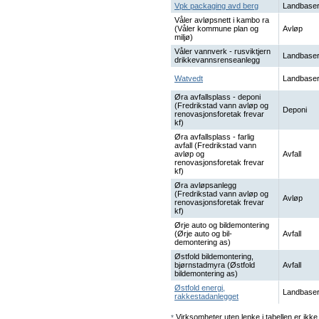
Vpk packaging avd berg
Landbaser
Våler avløpsnett i kambo ra
(Våler kommune plan og
Avløp
miljø)
Våler vannverk - rusviktjern
Landbaser
drikkevannsrenseanlegg
Watvedt
Landbaser
Øra avfallsplass - deponi
(Fredrikstad vann avløp og
Deponi
renovasjonsforetak frevar
kf)
Øra avfallsplass - farlig
avfall (Fredrikstad vann
avløp og
Avfall
renovasjonsforetak frevar
kf)
Øra avløpsanlegg
(Fredrikstad vann avløp og
Avløp
renovasjonsforetak frevar
kf)
Ørje auto og bildemontering
(Ørje auto og bil-
Avfall
demontering as)
Østfold bildemontering,
bjørnstadmyra (Østfold
Avfall
bildemontering as)
Østfold energi,
Landbaser
rakkestadanlegget
Virksomheter uten lenke i tabellen er ikke 
*