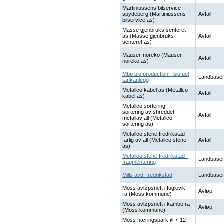
Martiniussens bilservice -
spydeberg (Martiniussens
Avfall
bilservice as)
Masse gjenbruks senteret
as (Masse gjenbruks
Avfall
senteret as)
Mauser-noreko (Mauser-
Avfall
noreko as)
Mbp bio production - biofuel
Landbaser
tankanlegg
Metallco kabel as (Metallco
Avfall
kabel as)
Metallco sortering -
sortering av shreddet
Avfall
metallavfall (Metallco
sortering as)
Metallco stene fredrikstad -
farlig avfall (Metallco stene
Avfall
as)
Metallco stene fredrikstad -
Landbaser
fragmentering
Mills avd. fredrikstad
Landbaser
Moss avløpsnett i fuglevik
Avløp
ra (Moss kommune)
Moss avløpsnett i kambo ra
Avløp
(Moss kommune)
Moss næringspark i/l 7-12 -