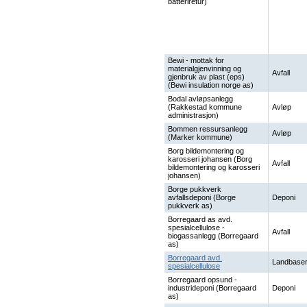
batteriretur)
Bewi - mottak for
materialgjenvinning og
Avfall
gjenbruk av plast (eps)
(Bewi insulation norge as)
Bodal avløpsanlegg
(Rakkestad kommune
Avløp
administrasjon)
Bommen ressursanlegg
Avløp
(Marker kommune)
Borg bildemontering og
karosseri johansen (Borg
Avfall
bildemontering og karosseri
johansen)
Borge pukkverk
avfallsdeponi (Borge
Deponi
pukkverk as)
Borregaard as avd.
spesialcellulose -
Avfall
biogassanlegg (Borregaard
as)
Borregaard avd.
Landbaser
spesialcellulose
Borregaard opsund -
industrideponi (Borregaard
Deponi
as)