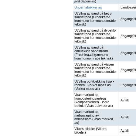
jord deponi as)
Unger fabrikker as
Landbaser
Utfylling av sand på bevø
sandstrand (Fredrikstad
Engangstil
kommune kommuneområde
teknisk)
Utfylling av sand på dypeklo
sandstrand (Fredrikstad
Engangstil
kommune kommuneområde
teknisk)
Utfylling av sand på
enhuskilen sandstrand
Engangstil
(Fredrikstad kommune
kommuneområde teknisk)
Utfylling av sand på vispen
sandstrand (Fredrikstad
Engangstil
kommune kommuneområde
teknisk)
Utfylling og tildekking i sjø -
rabben - verket moss as
Engangstil
(Verket moss as)
Veas marked as -
komposteringsanlegg
Avfall
(kompostverket) - indre
østfold (Veas selvkost as)
Veas marked as -
mellomlagring av
Avfall
avløpsslam (Veas marked
as)
Vikers bildeler (Vikers
Avfall
bildeler)