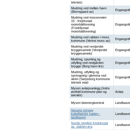
teknisk)
Mudring ved melløs havn
Engangstil
(Borregaard as)
Mudring ved mosseveien
15 - fredrkstad
motorbåtforening
Engangstil
(Fredrikstad
motorbåtforening)
Mudring ved rabben i moss
Engangstil
kommune (Verket moss as)
Mudring ved vestjordet
bryggesameie (Vestjordet
Engangstil
bryggesameie)
Mudring, spunting og
utfylling ved nedgården
Engangstil
brygge (Borg havn iks)
Mudring, utfylling og
sprengning i glomma ved
Engangstil
alvim (Sarpsborg kommune
teknisk etat)
Mysen avløpsanlegg (Indre
østfold kommune plan og
Avløp
teknikk)
Mysen bioenergisentral
Landbaser
Nexans norway
kabelfabrikk halden -
Landbaser
landbasert
Nordic kingfish fredrikstad
Landbaser
as, slakteri øra