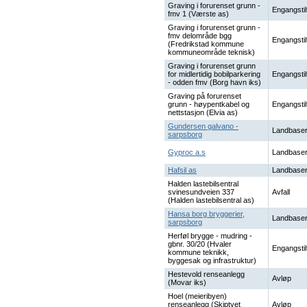
Graving i forurenset grunn -
Engangstil
fmv 1 (Værste as)
Graving i forurenset grunn -
fmv delområde bgg
Engangstil
(Fredrikstad kommune
kommuneområde teknisk)
Graving i forurenset grunn
for midlertidig bobilparkering
Engangstil
- odden fmv (Borg havn iks)
Graving på forurenset
grunn - høypentkabel og
Engangstil
nettstasjon (Elvia as)
Gundersen galvano -
Landbaser
sarpsborg
Gyproc a.s
Landbaser
Hafsil as
Landbaser
Halden lastebilsentral
svinesundveien 337
Avfall
(Halden lastebilsentral as)
Hansa borg bryggerier,
Landbaser
sarpsborg
Herføl brygge - mudring -
gbnr. 30/20 (Hvaler
Engangstil
kommune teknikk,
byggesak og infrastruktur)
Hestevold renseanlegg
Avløp
(Movar iks)
Hoel (meieribyen)
renseanlegg (Skiptvet
Avløp