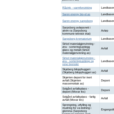
Råzink - varmforsinking
Landbaser
Saren energy bio-el as
Landbaser
Saren energy sarpsborg
Landbaser
Sarpsborg avløpsnett i
alvim ra (Sarpsborg
Avløp
kommune teknisk etat)
Sarpsborg krematorium
Landbaser
Sirkel materialgjenvinning -
øra - sorteringsanlegg
Avfall
glass og metall (Sirkel
materialgjenvinning as)
Sirkel materialgjenvinning -
øra - sorteringsanlegg og
Landbaser
rene brensler
Skjeberg bilopphuggeri
Avfall
(Skjeberg bilopphuggeri as)
Skjørten deponi for inert
avfall (Skjørten
Deponi
massemottak as)
Solgård avfallsplass -
Deponi
deponi (Movar iks)
Solgård avfallsplass - farlig
Avfall
avfall (Movar iks)
Sprengning, utfylling og
mudring for va-ledning i
Engangstil
glomma (Sarpsborg