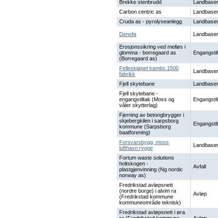
Brekke stenbrudd
Landbaser
Carbon centric as
Landbaser
Cruda as - pyrolyseanlegg
Landbaser
Denofa
Landbaser
Erosjonssikring ved melløs i
glomma - borregaard as
Engangstil
(Borregaard as)
Felleskjøpet kambo 1500
Landbaser
fabrikk
Fjell skytebane
Landbaser
Fjell skytebane -
engangstiltak (Moss og
Engangstil
våler skytterlag)
Fjerning av betongbrygger i
skjebergkilen i sarpsborg
Engangstil
kommune (Sarpsborg
baatforening)
Forsvarsbygg, moss
Landbaser
lufthavn rygge
Fortum waste solutions
holtskogen -
Avfall
plastgjenvinning (Ng nordic
norway as)
Fredrikstad avløpsnett
(nordre borge) i alvim ra
Avløp
(Fredrikstad kommune
kommuneområde teknisk)
Fredrikstad avløpsnett i øra