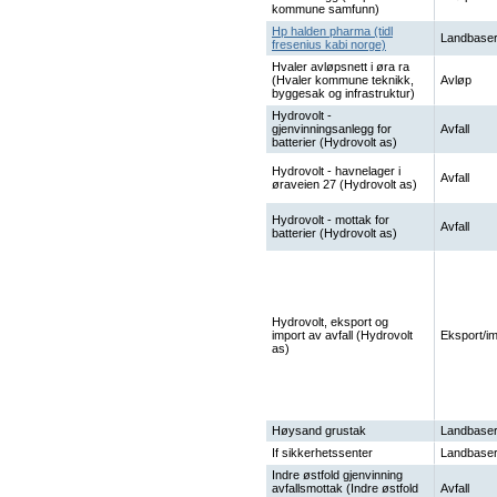
kommune samfunn)
Hp halden pharma (tidl
Landbaser
fresenius kabi norge)
Hvaler avløpsnett i øra ra
(Hvaler kommune teknikk,
Avløp
byggesak og infrastruktur)
Hydrovolt -
gjenvinningsanlegg for
Avfall
batterier (Hydrovolt as)
Hydrovolt - havnelager i
Avfall
øraveien 27 (Hydrovolt as)
Hydrovolt - mottak for
Avfall
batterier (Hydrovolt as)
Hydrovolt, eksport og
import av avfall (Hydrovolt
Eksport/im
as)
Høysand grustak
Landbaser
If sikkerhetssenter
Landbaser
Indre østfold gjenvinning
avfallsmottak (Indre østfold
Avfall