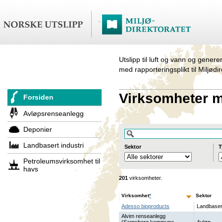
Utslipp til luft og vann og genere
med rapporteringsplikt til Miljødi
Virksomheter me
Forsiden
Avløpsrenseanlegg
Deponier
Landbasert industri
Sektor
T
Petroleumsvirksomhet til
havs
201
virksomheter.
Virksomhet
*
Sektor
Adesso bioproducts
Landbaser
Alvim renseanlegg