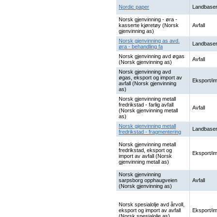
Nordic paper
Landbaser
Norsk gjenvinning - øra -
kasserte kjøretøy (Norsk
Avfall
gjenvinning as)
Norsk gjenvinning as avd.
Landbaser
øra - behandling fa
Norsk gjenvinning avd øgas
Avfall
(Norsk gjenvinning as)
Norsk gjenvinning avd
øgas, eksport og import av
Eksport/im
avfall (Norsk gjenvinning
as)
Norsk gjenvinning metall
fredrikstad - farlig avfall
Avfall
(Norsk gjenvinning metall
as)
Norsk gjenvinning metall
Landbaser
fredrikstad - fragmentering
Norsk gjenvinning metall
fredrikstad, eksport og
Eksport/im
import av avfall (Norsk
gjenvinning metall as)
Norsk gjenvinning
sarpsborg opphaugveien
Avfall
(Norsk gjenvinning as)
Norsk spesialolje avd årvoll,
eksport og import av avfall
Eksport/im
(Norsk spesialolje as)