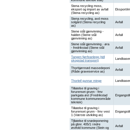
kommune teknisk etat)
Stena recycling moss,
eksport og import av avfall
Eksport/im
(Stena recycling as)
Stena recycling, avd moss
solgård (Stena recycling
Avfall
as)
Stene stål gjenvinning -
halden (Stene stål
Avfall
gjenvinning as)
Stene stål gjenvinning - øra
- fredrikstad (Stene stål
Avfall
gjenvinning as)
Tangen fjørfeanlegg (tidl
Landbaser
skogstad transport)
Thorbjørnrød massedeponi
Avfall
(Råde graveservice as)
Thorleif gunnar minge
Landbaser
Tillatelse til graving i
forurenset grunn - fmv
parkgata øst (Fredrikstad
Engangstil
kommune kommuneområde
teknisk)
Tillatelse til graving i
forurenset grunn - fmv vest
Engangstil
1 (Værste utvikling as)
Tillatelse til snødeponering
på gbnr. 405/1 i indre
Avfall
østfold kommune (Stein og