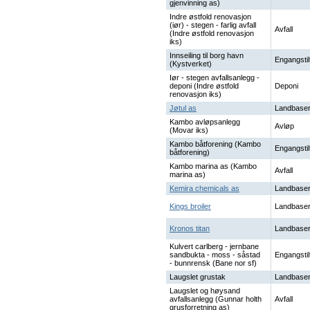
gjenvinning as)
Indre østfold renovasjon
(iør) - stegen - farlig avfall
Avfall
(Indre østfold renovasjon
iks)
Innseiling til borg havn
Engangstil
(Kystverket)
Iør - stegen avfallsanlegg -
deponi (Indre østfold
Deponi
renovasjon iks)
Jøtul as
Landbaser
Kambo avløpsanlegg
Avløp
(Movar iks)
Kambo båtforening (Kambo
Engangstil
båtforening)
Kambo marina as (Kambo
Avfall
marina as)
Kemira chemicals as
Landbaser
Kings broiler
Landbaser
Kronos titan
Landbaser
Kulvert carlberg - jernbane
sandbukta - moss - såstad
Engangstil
- bunnrensk (Bane nor sf)
Laugslet grustak
Landbaser
Laugslet og høysand
avfallsanlegg (Gunnar holth
Avfall
grusforretning as)