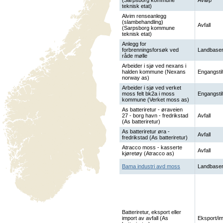
(Sarpsborg kommune
Avløp
teknisk etat)
Alvim renseanlegg
(slambehandling)
Avfall
(Sarpsborg kommune
teknisk etat)
Anlegg for
forbrenningsforsøk ved
Landbaser
råde mølle
Arbeider i sjø ved nexans i
halden kommune (Nexans
Engangstil
norway as)
Arbeider i sjø ved verket
moss felt bk2a i moss
Engangstil
kommune (Verket moss as)
As batteriretur - øraveien
27 - borg havn - fredrikstad
Avfall
(As batteriretur)
As batteriretur øra -
Avfall
fredrikstad (As batteriretur)
Atracco moss - kasserte
Avfall
kjøretøy (Atracco as)
Bama industri avd moss
Landbaser
Batteriretur, eksport eller
import av avfall (As
Eksport/im