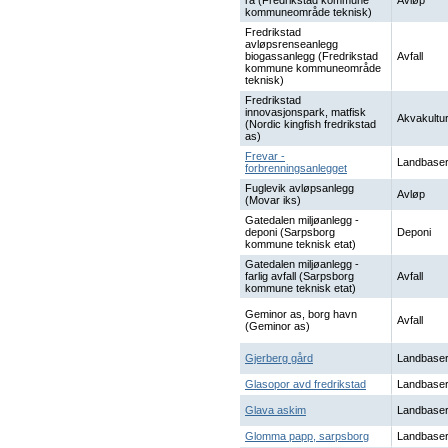
ra (Fredrikstad kommune
Avløp
kommuneområde teknisk)
Fredrikstad
avløpsrenseanlegg
biogassanlegg (Fredrikstad
Avfall
kommune kommuneområde
teknisk)
Fredrikstad
innovasjonspark, matfisk
Akvakultu
(Nordic kingfish fredrikstad
as)
Frevar -
Landbaser
forbrenningsanlegget
Fuglevik avløpsanlegg
Avløp
(Movar iks)
Gatedalen miljøanlegg -
deponi (Sarpsborg
Deponi
kommune teknisk etat)
Gatedalen miljøanlegg -
farlig avfall (Sarpsborg
Avfall
kommune teknisk etat)
Geminor as, borg havn
Avfall
(Geminor as)
Gjerberg gård
Landbaser
Glasopor avd fredrikstad
Landbaser
Glava askim
Landbaser
Glomma papp, sarpsborg
Landbaser