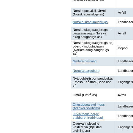
Norsk spesialolje årvoll
Avfall
(Norsk spesialolje as)
Norske skog saugbrugs
Landbaser
Norske skog saugbrugs -
biogassanlegg (Norske
Avfall
skog saugbrugs as)
Norske skog saugbrugs as,
øberg - industrideponi
Deponi
(Norske skog saugbrugs
as)
Nortura hærland
Landbaser
Nortura sarpsborg
Landbaser
Nytt dobbeltspor sandbukta
- moss - såstad (Bane nor
Engangstil
sf)
Områ (Områ as)
Avfall
Onesubsea avd moss
Landbaser
(tidl.aker solutions)
Orkla foods norge
Landbaser
stabburet fredrikstad
Overvannsledning
vesterelva (Bjølstad
Engangstil
utvikling as)