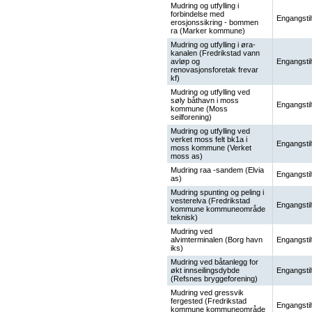
Mudring og utfylling i
forbindelse med
Engangstil
erosjonssikring - bommen
ra (Marker kommune)
Mudring og utfylling i øra-
kanalen (Fredrikstad vann
avløp og
Engangstil
renovasjonsforetak frevar
kf)
Mudring og utfylling ved
søly båthavn i moss
Engangstil
kommune (Moss
seilforening)
Mudring og utfylling ved
verket moss felt bk1a i
Engangstil
moss kommune (Verket
moss as)
Mudring raa -sandem (Elvia
Engangstil
as)
Mudring spunting og peling i
vesterelva (Fredrikstad
Engangstil
kommune kommuneområde
teknisk)
Mudring ved
alvimterminalen (Borg havn
Engangstil
iks)
Mudring ved båtanlegg for
økt innseilingsdybde
Engangstil
(Refsnes bryggeforening)
Mudring ved gressvik
fergested (Fredrikstad
Engangstil
kommune kommuneområde