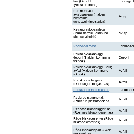
bro (Østfold
Engangstil
fylkeskommune)
Remmendalen
avløpsanlegg (Halden
Avløp
kommune
sentraladministrasjon)
Revaug avløpsanlegg
(Indre østfold kommune
Avløp
plan og teknikk)
Rockwool moss
Landbaser
Rokke avfallsanlegg -
deponi (Halden kommune
Deponi
teknisk)
Rokke avfallsanlegg - farlig
avfall (Halden kommune
Avfall
teknisk)
Rudskogen biogass
Avfall
(Rudskogen biogass as)
Rudskogen motorsenter
Landbaser
Rødsrud plastmottak
Avfall
(Rødsrud plastmottak as)
Røsnæs bilopphuggeri as
Avfall
(Røsnæs bilopphuggeri as)
Råde bilskadesenter (Råde
Avfall
bilskadesenter as)
Råde massedeponi (Skolt
Avfall
pukkverk as)