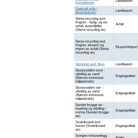
Landbasert
krematorium
Statkraft tofte -
Landbasert
flisproduksjon
Stena recycling avd.
frogner - farlig- og ee-
Avfall
avfall, ausenfjellet
(Stena recycling as)
Stena recycling avd.
frogner, eksport og
Eksport/import
import av avfall (Stena
recycling as)
Stenqvist avd. flexo
Landbasert
Storøyodden nord -
utfylling av sand
Engangstiltak
(Bærum kommune
miljøteknisk)
Storøyodden sør -
utfylling av sand
Engangstiltak
(Bærum kommune
miljøteknisk)
Sundet brygge as -
mudring og utfylling i
Engangstiltak
vorma (Sundet brygge
as)
Svelviksand avd.
hurum (Svelviksand
Engangstiltak
as)
Svingen renseanlegg
Avløp