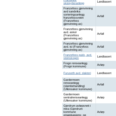
Franskleiv
Landbasert
skiskytteranlegg
Franzefoss gjenvinning
avd sandvika
sorteringsanlegg
Avfall
franzefossveien
(Franzefoss
gjenvinning as)
Franzefoss gjenvinning
avd. asker
Avfall
(Franzefoss
gjenvinning as)
Franzefoss gjenvinning
avd. isi (Franzefoss
Avfall
gjenvinning as)
Franzefoss pukk, avd.
Landbasert
steinskogen
Frogn renseanlegg
Avløp
(Frogn kommune)
Furuseth avd. slakteri
Landbasert
Gardermoen
renseanlegg
Avfall
(slambehandling)
(Ullensaker kommune)
Gardermoen
sentralrenseanlegg
Avløp
(Ullensaker kommune)
Gjerdrum avløpsnett i
mira (Gjerdrum
kommune
Avløp
organisasjons- og