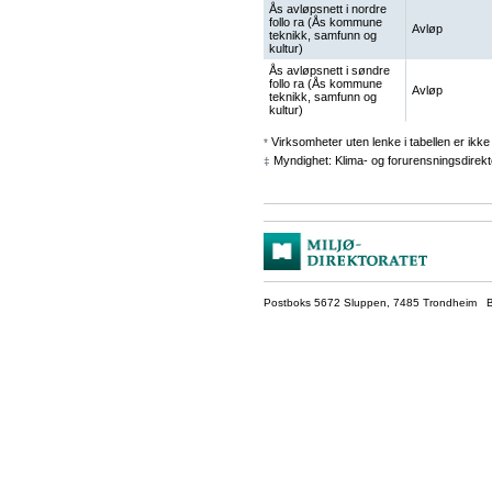
Ås avløpsnett i nordre
follo ra (Ås kommune
Avløp
teknikk, samfunn og
kultur)
Ås avløpsnett i søndre
follo ra (Ås kommune
Avløp
teknikk, samfunn og
kultur)
Virksomheter uten lenke i tabellen er ikke 
*
Myndighet: Klima- og forurensningsdirekt
‡
Postboks 5672 Sluppen, 7485 Trondheim Be