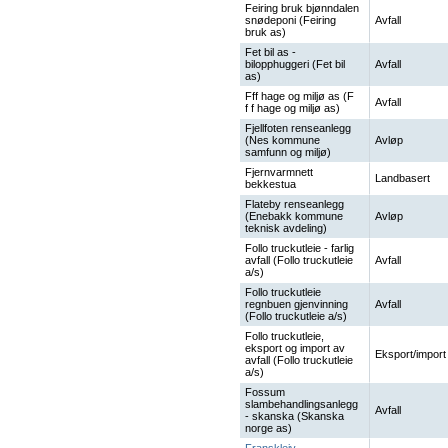
Feiring bruk bjønndalen
snødeponi (Feiring
Avfall
bruk as)
Fet bil as -
bilopphuggeri (Fet bil
Avfall
as)
Fff hage og miljø as (F
Avfall
f f hage og miljø as)
Fjellfoten renseanlegg
(Nes kommune
Avløp
samfunn og miljø)
Fjernvarmnett
Landbasert
bekkestua
Flateby renseanlegg
(Enebakk kommune
Avløp
teknisk avdeling)
Follo truckutleie - farlig
avfall (Follo truckutleie
Avfall
a/s)
Follo truckutleie
regnbuen gjenvinning
Avfall
(Follo truckutleie a/s)
Follo truckutleie,
eksport og import av
Eksport/import
avfall (Follo truckutleie
a/s)
Fossum
slambehandlingsanlegg
Avfall
- skanska (Skanska
norge as)