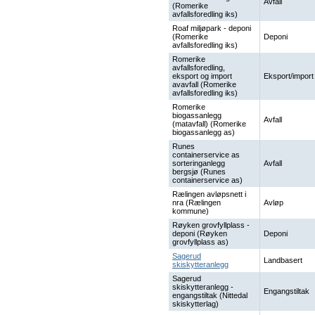
Avfall
(Romerike
avfallsforedling iks)
Roaf miljøpark - deponi
(Romerike
Deponi
avfallsforedling iks)
Romerike
avfallsforedling,
eksport og import
Eksport/import
avavfall (Romerike
avfallsforedling iks)
Romerike
biogassanlegg
Avfall
(matavfall) (Romerike
biogassanlegg as)
Runes
containerservice as
sorteringanlegg
Avfall
bergsjø (Runes
containerservice as)
Rælingen avløpsnett i
nra (Rælingen
Avløp
kommune)
Røyken grovfyllplass -
deponi (Røyken
Deponi
grovfyllplass as)
Sagerud
Landbasert
skiskytteranlegg
Sagerud
skiskytteranlegg -
Engangstiltak
engangstiltak (Nittedal
skiskytterlag)