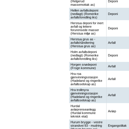
(Helgerud
Deponi
massemottak as)
Hellen avfallsdeponi
(nedlagt) (Romerike
Deponi
avfallsforedling iks)
Herstua deponi for inert
avfall og lettere
Deponi
forurensede masser
(Herstua miljø as)
Herstua grus as -
avfallshåndtering
Avfall
(Herstua grus as)
Holm avfallsdeponi
(nedlagt) (Romerike
Deponi
avfallsforedling iks)
Horgen snødeponi
Avfall
(Frogn kommune)
Hra roa
gjenvinningsstasjon
Avfall
(Hadeland og ringerike
avfallsselskap as)
Hra trollmyra
gjenvinningsstasjon
Avfall
(Hadeland og ringerike
avfallsselskap as)
Hurdal
avløprenseanlegg
Avløp
(Hurdal kommune
teknisk etat)
Hurum brygge - vestre
strandvei 93 - mudring
Engangstiltak