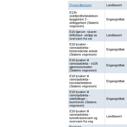
Dynea lillestrøm
Landbasert
E134
oslofjordforbindelsen
byggetrinn 2 -
Engangstiltak
anleggsfase (Statens
vegvesen)
E16 bjørum -skaret-
driftsfase- utslipp av
Landbasert
overvann fra vei
E18 lysaker -
ramstadsletta -
Engangstiltak
forberedende arbeid
(Statens vegvesen)
E18 lysaker til
ramstadsletta - e105
Engangstiltak
gjønnestunnelen
(Statens vegvesen)
E18 lysaker til
ramstadsletta -
Engangstiltak
hovedarbeidene
(Statens vegvesen)
E18 lysaker til
ramstadsletta -
sidefyllinger -
Engangstiltak
bunnrensk (Statens
vegvesen)
E18 lysaker til
ramstadsletta -
Landbasert
tunnelvaskevann og
overvann fra veg