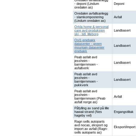
Oredalen avfallsanlegg
- deponi (Lindum
Deponi
oredalen as)
Oredalen avfallsanlegg
- slamkompostering
Avfall
(Lindum oredalen as)
Orkla home & personal
care avd produksjon
Landbasert
ski - tidl. lilleborg
Osl1-enebakk
datasenter - green
Landbasert
mountain datasenter
enebakk
Peab asfalt avd
jessheim -
Landbasert
barntjernmoen -
asfaltverk
Peab asfalt avd
jessheim -
Landbasert
barntjernmoen -
pukkverk
Peab asfalt avd
jessheim -
Avfall
barntjernmoen (Peab
asfalt norge as)
Påfylling av sand på lille
hawaii strand (Nes
Engangstiltak
hageby vel)
Ragn sells autoparts
avd nocas, eksport og
Eksport/import
import av avfall (Ragn-
sells autoparts as)