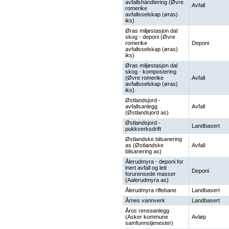
avfallshåndtering (Øvre
Avfall
romerike
avfallsselskap (øras)
iks)
Øras miljøstasjon dal
skog - deponi (Øvre
romerike
Deponi
avfallsselskap (øras)
iks)
Øras miljøstasjon dal
skog - kompostering
(Øvre romerike
Avfall
avfallsselskap (øras)
iks)
Østlandsjord -
avfallsanlegg
Avfall
(Østlandsjord as)
Østlandsjord -
Landbasert
pukkverksdrift
Østlandske bilsanering
as (Østlandske
Avfall
bilsanering as)
Ålerudmyra - deponi for
inert avfall og lett
Deponi
forurensede masser
(Aalerudmyra as)
Ålerudmyra riflebane
Landbasert
Årnes vannverk
Landbasert
Åros renseanlegg
(Asker kommune
Avløp
samfunnstjenester)