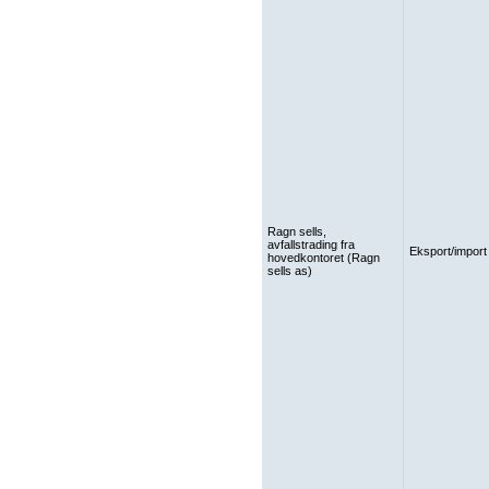
Ragn sells,
avfallstrading fra
Eksport/import
hovedkontoret (Ragn
sells as)