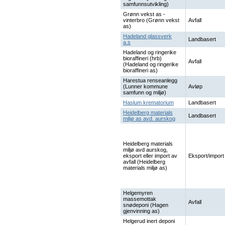
samfunnsutvikling)
Grønn vekst as -
vinterbro (Grønn vekst
Avfall
as)
Hadeland glassverk
Landbasert
a.s
Hadeland og ringerike
bioraffineri (hrb)
Avfall
(Hadeland og ringerike
bioraffineri as)
Harestua renseanlegg
(Lunner kommune
Avløp
samfunn og miljø)
Haslum krematorium
Landbasert
Heidelberg materials
Landbasert
miljø as avd. aurskog
Heidelberg materials
miljø avd aurskog,
eksport eller import av
Eksport/import
avfall (Heidelberg
materials miljø as)
Helgemyren
massemottak
Avfall
snødeponi (Hagen
gjenvinning as)
Helgerud inert deponi