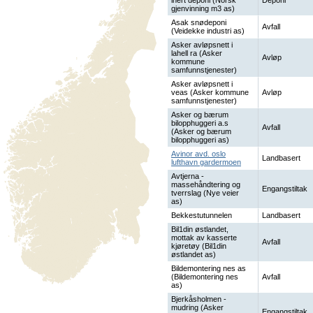
inert deponi (Norsk
Deponi
gjenvinning m3 as)
Asak snødeponi
Avfall
(Veidekke industri as)
Asker avløpsnett i
lahell ra (Asker
Avløp
kommune
samfunnstjenester)
Asker avløpsnett i
veas (Asker kommune
Avløp
samfunnstjenester)
Asker og bærum
bilopphuggeri a.s
Avfall
(Asker og bærum
bilopphuggeri as)
Avinor avd. oslo
Landbasert
lufthavn gardermoen
Avtjerna -
massehåndtering og
Engangstiltak
tverrslag (Nye veier
as)
Bekkestutunnelen
Landbasert
Bil1din østlandet,
mottak av kasserte
Avfall
kjøretøy (Bil1din
østlandet as)
Bildemontering nes as
(Bildemontering nes
Avfall
as)
Bjerkåsholmen -
mudring (Asker
Engangstiltak