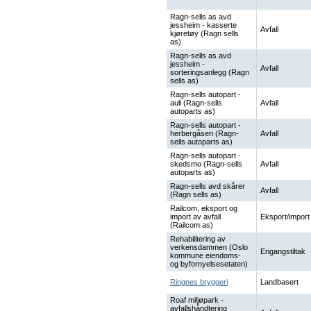
Ragn-sells as avd
jessheim - kasserte
Avfall
kjøretøy (Ragn sells
as)
Ragn-sells as avd
jessheim -
Avfall
sorteringsanlegg (Ragn
sells as)
Ragn-sells autopart -
auli (Ragn-sells
Avfall
autoparts as)
Ragn-sells autopart -
herbergåsen (Ragn-
Avfall
sells autoparts as)
Ragn-sells autopart -
skedsmo (Ragn-sells
Avfall
autoparts as)
Ragn-sells avd skårer
Avfall
(Ragn sells as)
Railcom, eksport og
import av avfall
Eksport/import
(Railcom as)
Rehabilitering av
verkensdammen (Oslo
Engangstiltak
kommune eiendoms-
og byfornyelsesetaten)
Ringnes bryggeri
Landbasert
Roaf miljøpark -
avfallshåndtering