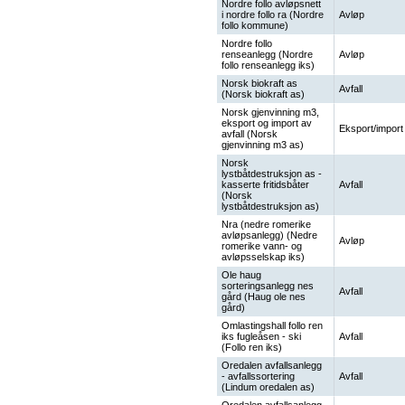
Nordre follo avløpsnett
i nordre follo ra (Nordre
Avløp
follo kommune)
Nordre follo
renseanlegg (Nordre
Avløp
follo renseanlegg iks)
Norsk biokraft as
Avfall
(Norsk biokraft as)
Norsk gjenvinning m3,
eksport og import av
Eksport/import
avfall (Norsk
gjenvinning m3 as)
Norsk
lystbåtdestruksjon as -
kasserte fritidsbåter
Avfall
(Norsk
lystbåtdestruksjon as)
Nra (nedre romerike
avløpsanlegg) (Nedre
Avløp
romerike vann- og
avløpsselskap iks)
Ole haug
sorteringsanlegg nes
Avfall
gård (Haug ole nes
gård)
Omlastingshall follo ren
iks fugleåsen - ski
Avfall
(Follo ren iks)
Oredalen avfallsanlegg
- avfallssortering
Avfall
(Lindum oredalen as)