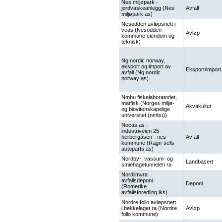
Nes miljøpark -
jordvaskeanlegg (Nes
Avfall
miljøpark as)
Nesodden avløpsnett i
veas (Nesodden
Avløp
kommune eiendom og
teknisk)
Ng nordic norway,
eksport og import av
Eksport/import
avfall (Ng nordic
norway as)
Nmbu fiskelaboratoriet,
matfisk (Norges miljø-
Akvakultur
og biovitenskapelige
universitet (nmbu))
Nocas as -
industriveien 25 -
herbergåsen - nes
Avfall
kommune (Ragn-sells
autoparts as)
Nordby-, vassum- og
Landbasert
smiehagetunnelen ra
Nordlimyra
avfallsdeponi
Deponi
(Romerike
avfallsforedling iks)
Nordre follo avløpsnett
i bekkelaget ra (Nordre
Avløp
follo kommune)