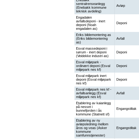
Enebakk
sentralrenseanlegg
Avløp
(Enebakk kommune
teknisk avdeling)
Engadalen
avfallsdeponi - inert
Deponi
deponi (Noah
engadalen as)
Eriks bildemontering as
(Eriks bildemontering
Avfall
as)
Esval massedeponi i
sørum - inert deponi
Deponi
(Veidekke industri as)
Esval miljøpark -
ordinært deponi (Esval
Deponi
miljøpark nes kf)
Esval miljøpark inert
deponi (Esval miljøpark
Deponi
nes kf)
Esval miljøpark nes kf -
avfallsanlegg (Esval
Avfall
miljøpark nes kf)
Etablering av kaianlegg
på nesset i
Engangstiltak
bunnefjorden i ås
kommune (Statnett sf)
Etablering av ny
avløpsledning mellom
åros og veas (Asker
Engangstiltak
kommune
samfunnstjenester)