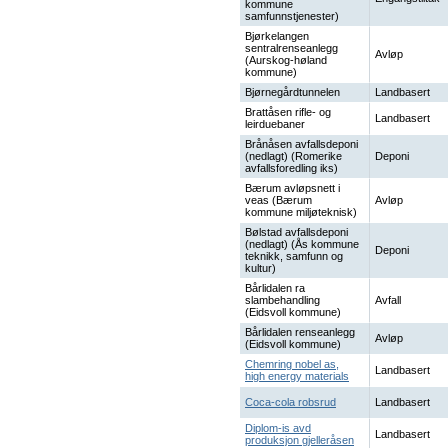
kommune
samfunnstjenester)
Bjørkelangen
sentralrenseanlegg
Avløp
(Aurskog-høland
kommune)
Bjørnegårdtunnelen
Landbasert
Brattåsen rifle- og
Landbasert
leirduebaner
Brånåsen avfallsdeponi
(nedlagt) (Romerike
Deponi
avfallsforedling iks)
Bærum avløpsnett i
veas (Bærum
Avløp
kommune miljøteknisk)
Bølstad avfallsdeponi
(nedlagt) (Ås kommune
Deponi
teknikk, samfunn og
kultur)
Bårlidalen ra
slambehandling
Avfall
(Eidsvoll kommune)
Bårlidalen renseanlegg
Avløp
(Eidsvoll kommune)
Chemring nobel as,
Landbasert
high energy materials
Coca-cola robsrud
Landbasert
Diplom-is avd
Landbasert
produksjon gjelleråsen