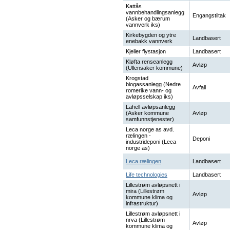
Kattås
vannbehandlingsanlegg
Engangstiltak
(Asker og bærum
vannverk iks)
Kirkebygden og ytre
Landbasert
enebakk vannverk
Kjeller flystasjon
Landbasert
Kløfta renseanlegg
Avløp
(Ullensaker kommune)
Krogstad
biogassanlegg (Nedre
Avfall
romerike vann- og
avløpsselskap iks)
Lahell avløpsanlegg
(Asker kommune
Avløp
samfunnstjenester)
Leca norge as avd.
rælingen -
Deponi
industrideponi (Leca
norge as)
Leca rælingen
Landbasert
Life technologies
Landbasert
Lillestrøm avløpsnett i
mira (Lillestrøm
Avløp
kommune klima og
infrastruktur)
Lillestrøm avløpsnett i
nrva (Lillestrøm
Avløp
kommune klima og