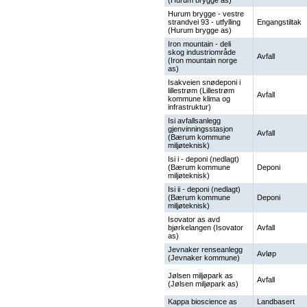
(Hurum brygge as)
Hurum brygge - vestre
strandvei 93 - utfylling
Engangstiltak
(Hurum brygge as)
Iron mountain - deli
skog industriområde
Avfall
(Iron mountain norge
as)
Isakveien snødeponi i
lillestrøm (Lillestrøm
Avfall
kommune klima og
infrastruktur)
Isi avfallsanlegg
gjenvinningsstasjon
Avfall
(Bærum kommune
miljøteknisk)
Isi i - deponi (nedlagt)
(Bærum kommune
Deponi
miljøteknisk)
Isi ii - deponi (nedlagt)
(Bærum kommune
Deponi
miljøteknisk)
Isovator as avd
bjørkelangen (Isovator
Avfall
as)
Jevnaker renseanlegg
Avløp
(Jevnaker kommune)
Jølsen miljøpark as
Avfall
(Jølsen miljøpark as)
Kappa bioscience as
Landbasert