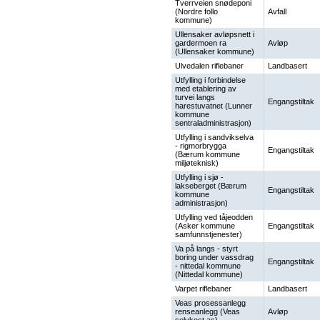
Tverrveien snødeponi
(Nordre follo
Avfall
kommune)
Ullensaker avløpsnett i
gardermoen ra
Avløp
(Ullensaker kommune)
Ulvedalen riflebaner
Landbasert
Utfylling i forbindelse
med etablering av
turvei langs
Engangstiltak
harestuvatnet (Lunner
kommune
sentraladministrasjon)
Utfylling i sandvikselva
- rigmorbrygga
Engangstiltak
(Bærum kommune
miljøteknisk)
Utfylling i sjø -
lakseberget (Bærum
Engangstiltak
kommune
administrasjon)
Utfylling ved tåjeodden
(Asker kommune
Engangstiltak
samfunnstjenester)
Va på langs - styrt
boring under vassdrag
Engangstiltak
- nittedal kommune
(Nittedal kommune)
Varpet riflebaner
Landbasert
Veas prosessanlegg
renseanlegg (Veas
Avløp