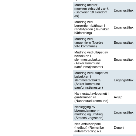
Mudring utenfor
moelven eidsvold værk
Engangstiltak
(Sagveien 10 eiendom
as)
Mudring ved
bergertjern båthavn i
Engangstiltak
randsfjorden (Jevnaker
båtforening)
Mudring ved
tangentjern (Nordre
Engangstiltak
follo kommune)
Mudring ved utløpet av
bøbekken i
slemmestadbukta
Engangstiltak
(Asker kommune
samfunnstjenester)
Mudring ved utløpet av
bøbekken i
slemmestadbukta
Engangstiltak
(Asker kommune
samfunnstjenester)
Nannestad avløpsnett i
gardermoen ra
Avløp
(Nannestad kommune)
Nedlegging av
bjørumdammen -
Engangstiltak
mudring og utfylling
(Statens vegvesen)
Nes avfallsdeponi
(nedlagt) (Romerike
Deponi
avfallsforedling iks)