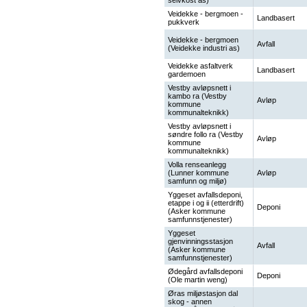
selvkost as)
Veidekke - bergmoen -
Landbasert
pukkverk
Veidekke - bergmoen
Avfall
(Veidekke industri as)
Veidekke asfaltverk
Landbasert
gardemoen
Vestby avløpsnett i
kambo ra (Vestby
Avløp
kommune
kommunalteknikk)
Vestby avløpsnett i
søndre follo ra (Vestby
Avløp
kommune
kommunalteknikk)
Volla renseanlegg
(Lunner kommune
Avløp
samfunn og miljø)
Yggeset avfallsdeponi,
etappe i og ii (etterdrift)
Deponi
(Asker kommune
samfunnstjenester)
Yggeset
gjenvinningsstasjon
Avfall
(Asker kommune
samfunnstjenester)
Ødegård avfallsdeponi
Deponi
(Ole martin weng)
Øras miljøstasjon dal
skog - annen