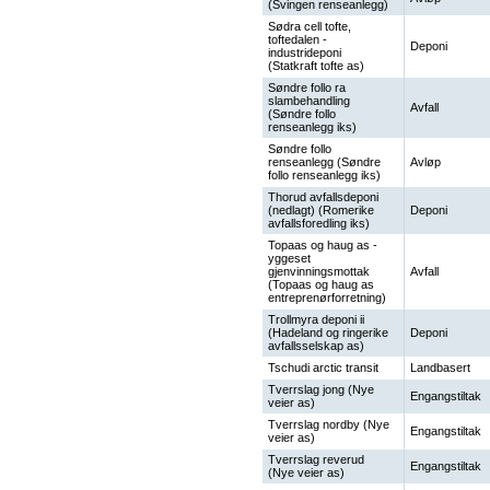
(Svingen renseanlegg)
Sødra cell tofte,
toftedalen -
Deponi
industrideponi
(Statkraft tofte as)
Søndre follo ra
slambehandling
Avfall
(Søndre follo
renseanlegg iks)
Søndre follo
renseanlegg (Søndre
Avløp
follo renseanlegg iks)
Thorud avfallsdeponi
(nedlagt) (Romerike
Deponi
avfallsforedling iks)
Topaas og haug as -
yggeset
gjenvinningsmottak
Avfall
(Topaas og haug as
entreprenørforretning)
Trollmyra deponi ii
(Hadeland og ringerike
Deponi
avfallsselskap as)
Tschudi arctic transit
Landbasert
Tverrslag jong (Nye
Engangstiltak
veier as)
Tverrslag nordby (Nye
Engangstiltak
veier as)
Tverrslag reverud
Engangstiltak
(Nye veier as)