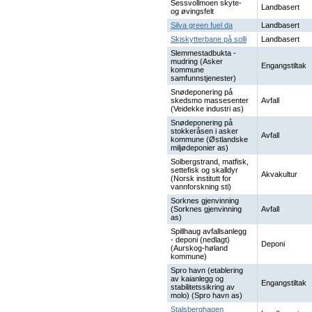
Sessvollmoen skyte-
Landbasert
og øvingsfelt
Silva green fuel da
Landbasert
Skiskytterbane på solli
Landbasert
Slemmestadbukta -
mudring (Asker
Engangstiltak
kommune
samfunnstjenester)
Snødeponering på
skedsmo massesenter
Avfall
(Veidekke industri as)
Snødeponering på
stokkeråsen i asker
Avfall
kommune (Østlandske
miljødeponier as)
Solbergstrand, matfisk,
settefisk og skalldyr
Akvakultur
(Norsk institutt for
vannforskning sti)
Sorknes gjenvinning
(Sorknes gjenvinning
Avfall
as)
Spillhaug avfallsanlegg
- deponi (nedlagt)
Deponi
(Aurskog-høland
kommune)
Spro havn (etablering
av kaianlegg og
Engangstiltak
stabilitetssikring av
molo) (Spro havn as)
Stalsberghagen