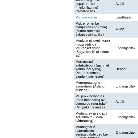
industrivegen 10 -
oppaker - nes
Avfall
(mellomlagring)
(Metallco as)
Microbeads as
Landbasert
Midtre romerike
avløpsselskap (mira)
Avløp
(Midtre romerike
avløpsselskap iks)
Moelven eidsvold værk
- opprydding i
forurenset grunn
Engangstiltak
(Sagveien 10 eiendom
as)
Mortensrud
avfallsdeponi (gammel
kommunal fylling)
Deponi
(Asker kommune
samfunnstjenester)
Motorcrossbane
assurdalen (Åsland
Engangstiltak
pukk as)
Mr. pukk høland as
(med behandling av
Avfall
betong og returasfalt)
(Mr. pukk høland as)
Mudring av avskrap i
solvikbukta (Solvik
Engangstiltak
båtforening)
Mudring for å
opprettholde
Engangstiltak
seilingsdybde ved kai