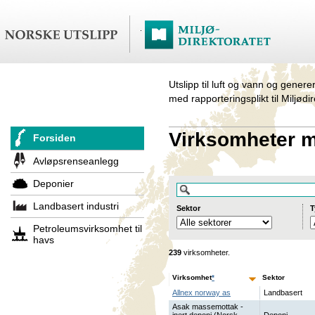
Utslipp til luft og vann og genere
med rapporteringsplikt til Miljødi
Virksomheter me
Forsiden
Avløpsrenseanlegg
Deponier
Landbasert industri
Sektor
T
Petroleumsvirksomhet til
havs
239
virksomheter.
Virksomhet
*
Sektor
Allnex norway as
Landbasert
Asak massemottak -