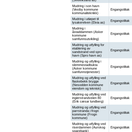
(Svelviksand as)
Mudring i son havn
(Vestby kommune
Engangstiltak
kommunalteknikk)
Mudring i utløpet til
Engangstiltak
lysakerelven (Elvia as)
Mudring i
åstaddammen (Asker
Engangstiltak
kommune
samfunnsutvikling)
Mudring og utfylling for
etablering av
Engangstiltak
sandstrand ved spro
havn (Spro havn as)
Mudring og utfylling i
slemmestadbukta
Engangstiltak
(Asker kommune
samfunnstjenester)
Mudring og utfylling ved
flaskebekk brygge
Engangstiltak
(Nesodden kommune
eiendom og teknisk)
Mudring og utfylling ved
ingierstrandveien 80
Engangstiltak
(Erik cæsar lundberg)
Mudring og utfylling ved
parrstranda i frogn
Engangstiltak
kommune (Frogn
kommune)
Mudring og utfylling ved
riserdammen (Aurskog
Engangstiltak
sparebank)