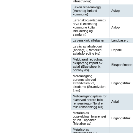
infrastruktur)
Løken renseanlegg
(Aurskog-høland
Avløp
kommune)
Lørenskog avløpsnett i
nrva (Lørenskog
kommune kultur,
Avløp
inkludering og
samfunn)
Løvenskiold riflebaner
Landbasert
Løvås avfallsdeponi
(nedlagt) (Romerike
Deponi
avfallsforedling iks)
Meldgaard recycling,
eksport og import av
Eksport/import
avfall (Blue phoenix
norway as)
Mellomlagring
sprengstein ved
strandveien 22,
Engangstiltak
skedsmo (Strandveien
1 as)
Mellomlagringsplass for
slam ved nordre follo
Avfall
renseanlegg (Nordre
follo renseanlegg iks)
Metallco as -
opprydding i forurenset
Engangstiltak
grunn - oppaker
(Metallco as)
Metallco as