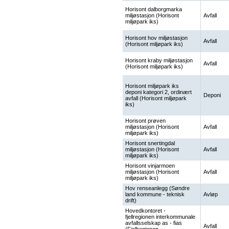
Horisont dalborgmarka
miljøstasjon (Horisont
Avfall
miljøpark iks)
Horisont hov miljøstasjon
Avfall
(Horisont miljøpark iks)
Horisont kraby miljøstasjon
Avfall
(Horisont miljøpark iks)
Horisont miljøpark iks
deponi kategori 2, ordinært
Deponi
avfall (Horisont miljøpark
iks)
Horisont prøven
miljøstasjon (Horisont
Avfall
miljøpark iks)
Horisont snertingdal
miljøstasjon (Horisont
Avfall
miljøpark iks)
Horisont vinjarmoen
miljøstasjon (Horisont
Avfall
miljøpark iks)
Hov renseanlegg (Søndre
land kommune - teknisk
Avløp
drift)
Hovedkontoret -
fjellregionen interkommunale
avfallsselskap as - fias
Avfall