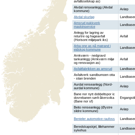
avfallsselskap as)
Alvdal renseanlegg (Alvdal
Avløp
kommune)
Alvdal skurlag
Landbaser
Amsrud pukkverk
Landbaser
maskinservice
Anlegg for lagring av
returtre og hageavfall
Avfall
(Horisont miljøpark iks)
Arba one as på matrand i
Landbaser
eidskog kommune
Arnkværn - nedgravd
tankanlegg (Arnkværn miljø
Avfall
og renovasjon as)
Asfaltfabrikken as amsrud
Landbaser
Asfaltverk sandbumoen otta
Landbaser
- stian brenden
Aurdal renseanlegg (Nord-
Avløp
aurdal kommune)
Bane nor nytt dobbeltspor ic
dovrebanen sørli-åkersvika
Engangstil
(Bane nor sf)
Beito renseanlegg (Øystre
Avløp
slidre kommune)
Benteler automotive raufoss
Landbaser
Beredskapskjel, lillehammer
Landbaser
sykehus