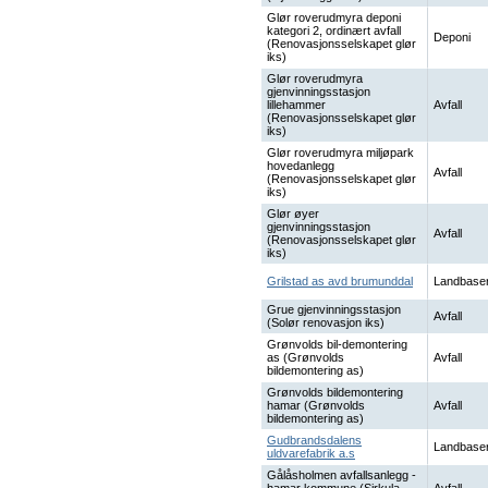
Glør roverudmyra deponi
kategori 2, ordinært avfall
Deponi
(Renovasjonsselskapet glør
iks)
Glør roverudmyra
gjenvinningsstasjon
lillehammer
Avfall
(Renovasjonsselskapet glør
iks)
Glør roverudmyra miljøpark
hovedanlegg
Avfall
(Renovasjonsselskapet glør
iks)
Glør øyer
gjenvinningsstasjon
Avfall
(Renovasjonsselskapet glør
iks)
Grilstad as avd brumunddal
Landbaser
Grue gjenvinningsstasjon
Avfall
(Solør renovasjon iks)
Grønvolds bil-demontering
as (Grønvolds
Avfall
bildemontering as)
Grønvolds bildemontering
hamar (Grønvolds
Avfall
bildemontering as)
Gudbrandsdalens
Landbaser
uldvarefabrik a.s
Gålåsholmen avfallsanlegg -