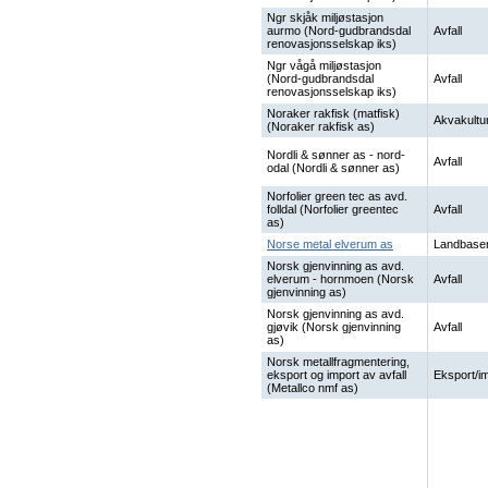
Ngr skjåk miljøstasjon
aurmo (Nord-gudbrandsdal
Avfall
renovasjonsselskap iks)
Ngr vågå miljøstasjon
(Nord-gudbrandsdal
Avfall
renovasjonsselskap iks)
Noraker rakfisk (matfisk)
Akvakultu
(Noraker rakfisk as)
Nordli & sønner as - nord-
Avfall
odal (Nordli & sønner as)
Norfolier green tec as avd.
folldal (Norfolier greentec
Avfall
as)
Norse metal elverum as
Landbaser
Norsk gjenvinning as avd.
elverum - hornmoen (Norsk
Avfall
gjenvinning as)
Norsk gjenvinning as avd.
gjøvik (Norsk gjenvinning
Avfall
as)
Norsk metallfragmentering,
eksport og import av avfall
Eksport/i
(Metallco nmf as)