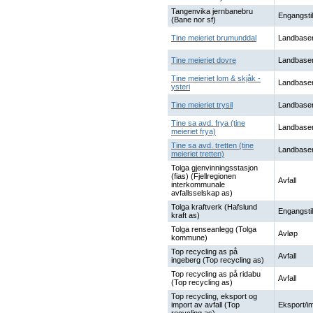
Tangenvika jernbanebru
Engangstil
(Bane nor sf)
Tine meieriet brumunddal
Landbaser
Tine meieriet dovre
Landbaser
Tine meieriet lom & skjåk -
Landbaser
ysteri
Tine meieriet trysil
Landbaser
Tine sa avd. frya (tine
Landbaser
meieriet frya)
Tine sa avd. tretten (tine
Landbaser
meieriet tretten)
Tolga gjenvinningsstasjon
(fias) (Fjellregionen
Avfall
interkommunale
avfallsselskap as)
Tolga kraftverk (Hafslund
Engangstil
kraft as)
Tolga renseanlegg (Tolga
Avløp
kommune)
Top recycling as på
Avfall
ingeberg (Top recycling as)
Top recycling as på ridabu
Avfall
(Top recycling as)
Top recycling, eksport og
import av avfall (Top
Eksport/i