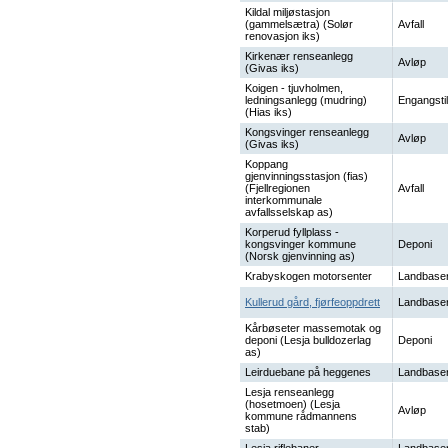
Kildal miljøstasjon
(gammelsætra) (Solør
Avfall
renovasjon iks)
Kirkenær renseanlegg
Avløp
(Givas iks)
Koigen - tjuvholmen,
ledningsanlegg (mudring)
Engangstil
(Hias iks)
Kongsvinger renseanlegg
Avløp
(Givas iks)
Koppang
gjenvinningsstasjon (fias)
(Fjellregionen
Avfall
interkommunale
avfallsselskap as)
Korperud fyllplass -
kongsvinger kommune
Deponi
(Norsk gjenvinning as)
Krabyskogen motorsenter
Landbaser
Kullerud gård, fjørfeoppdrett
Landbaser
Kårbøseter massemotak og
deponi (Lesja bulldozerlag
Deponi
as)
Leirduebane på heggenes
Landbaser
Lesja renseanlegg
(hosetmoen) (Lesja
Avløp
kommune rådmannens
stab)