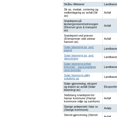
Skåbu riflebaner
Landbaser
Slr as, mottak, sortering og
mellomlagring av avfall (Slr
Avfall
as)
Snødeponi på
løvbergsmoen/motrevegen
Avfall
(Elverum grus & transport
as)
Snødeponi ved prøven
(Entreprenør odd steinar
Avfall
hansen as)
Solør bioenergi as, avd.
Landbaser
energi
Solør bioenergi as, avd.
Landbaser
gjenvinning
Solør bioenergi enhet
kirkenær - backupanlegg
Landbaser
rene brensler
Solør bioenergi utility
Landbaser
solutions as
Solør gjenvinning, eksport
og import av avfall (Solør
Eksport/i
bioenergi as)
Stafsberg snødeponi for
hamar kommune (Hamar
Avfall
kommune miljø og samfunn)
Stange avløpsnett i hias ra
Avløp
(Stange kommune)
Stensli gjenvinning (Stensli
Avfall