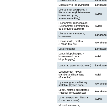
Lesja riflebaner
Landbaser
Lieslia skyte- og øvingsfelt
Landbaser
Lillehammer avløpsnett i
lillehammer ra (Lillehammer
Avløp
kommune by- og
samfunnsutvikling)
Lillehammer renseanlegg
(Lillehammer kommune by-
Avløp
og samfunnsutvikling)
Lillehammer vannverk,
Landbaser
hovemoen
Lofoss mølle, matfisk
Akvakultu
(Lofoss fisk as)
Lora riflebaner
Landbaser
Lunds bilopphugging -
hovemoen (Lunds
Avfall
bilopphugging)
Lundstad grønt as (ø. toten)
Landbaser
Lysenberget - givas
slambehandlinganlegg
Avfall
(Givas iks)
Lysentangen, matfisk og
Akvakultu
settefisk (Lysen anne)
Løpet, matfisk og settefisk
Akvakultu
(Klosser innovasjon as)
Løten avløpsnett i hias ra
Avløp
(Løten kommune)
Mesnali vannverk,