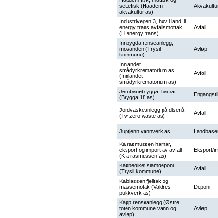
Haadem fisk, matfisk og
settefisk (Haadem
Akvakultu
akvakultur as)
Industrivegen 3, hov i land, li
energy trans avfallsmottak
Avfall
(Li energy trans)
Innbygda renseanlegg,
mosanden (Trysil
Avløp
kommune)
Innlandet
smådyrkrematorium as
Avfall
(Innlandet
smådyrkrematorium as)
Jernbanebrygga, hamar
Engangstil
(Brygga 18 as)
Jordvaskeanlegg på disenå
Avfall
(Tw zero waste as)
Juptjenn vannverk as
Landbaser
Ka rasmussen hamar,
eksport og import av avfall
Eksport/i
(K a rasmussen as)
Kabbediket slamdeponi
Avfall
(Trysil kommune)
Kalplassen fjelltak og
massemotak (Valdres
Deponi
pukkverk as)
Kapp renseanlegg (Østre
toten kommune vann og
Avløp
avløp)