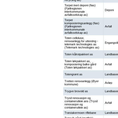
recycling as)
Torpet inert deponi (fias)
(Fjellregionen
Deponi
interkommunale
avfallsselskap as)
Torpet
komposteringsanlegg (fias)
(Fjellregionen
Avfall
interkommunale
avfallsselskap as)
Toten celloluse,
renseanlegg for uttesting -
Engangstil
telemark technologies as
(Telemark technologies as)
Toten kålrotpakkeri as
Landbaser
Toten løkpakkeri as,
kompostering balke gård
Avfall
(Toten løkpakkeri as)
Totengrønt as
Landbaser
Tretten renseanlegg (Øyer
Avløp
kommune)
Trygve brovold as
Landbaser
Trysil renovasjon og
containerutleie ans (Trysil
Avfall
renovasjon og
containerutleie as)
Trøstakermoen riflebane
Landbaser