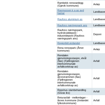
Rambekk renseanlegg
Avløp
(Gjøvik kommune)
Rasmussen k a as avd
Landbaser
hamar
Raufoss aluminium as
Landbaser
Raufoss næringspark ans
Landbaser
Raufoss næringspark,
hydroksiddeponi -
Deponi
industrideponi (Raufoss
næringspark ans)
Regionfelt østlandet
Landbaser
Rena rensepark (Åmot
Avløp
kommune)
Rendalen
gjenvinningsstasjon, elvål
(fias) (Fjellregionen
Avfall
interkommunale
avfallsselskap as)
Rendalen
gjenvinningsstasjon,
åkrestrømmen (fias)
Avfall
(Fjellregionen
interkommunale
avfallsselskap as)
Repshus slambehandling
Avfall
(Givas iks)
Returasfalt - mellomlager -
åsnes kommune (Innlandet
Avfall
fylkeskommune)