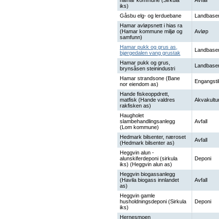
hamar kommune (Sirkula
Avfall
iks)
Gåsbu elg- og lerduebane
Landbaser
Hamar avløpsnett i hias ra
(Hamar kommune miljø og
Avløp
samfunn)
Hamar pukk og grus as,
Landbaser
bjørgedalen vang grustak
Hamar pukk og grus,
Landbaser
brynsåsen steinindustri
Hamar strandsone (Bane
Engangstil
nor eiendom as)
Hande fiskeoppdrett,
matfisk (Hande valdres
Akvakultu
rakfisken as)
Haugholet
slambehandlingsanlegg
Avfall
(Lom kommune)
Hedmark bilsenter, næroset
Avfall
(Hedmark bilsenter as)
Heggvin alun -
alunskiferdeponi (sirkula
Deponi
iks) (Heggvin alun as)
Heggvin biogassanlegg
(Havila biogass innlandet
Avfall
as)
Heggvin gamle
husholdningsdeponi (Sirkula
Deponi
iks)
Hernesmoen