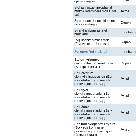
gjenvinning as)
Stol as mottak metallavfall
mottak kvam nord-fron (Stol
Avfall
as)
Storranden deponi, hjerkinn
Deponi
(Forsvarsbygg)
Strand unikorn as avd.
Landbaser
hadeland
Syljulibakken massetak
Deponi
(Franzefoss minerals as)
Synnøve finden alvdal
Landbaser
Sætermyrberget
masseuttak og snødeponi
Deponi
(Stange pukk as)
Søir elverum
gjennvinningsstasjon (Sør-
Avfall
østerdal interkommunale
renovasjonsselskap)
Søir trysil
gjenvinningsstasjon (Sør-
Avfall
østerdal interkommunale
renovasjonsselskap)
Søir åmot
gjenvinningsstasjon (Sør-
Avfall
østerdal interkommunale
renovasjonsselskap)
Sør-fron avløpsnett i frya ra
(Sør-fron kommune
Avløp
personal og organisasjon/
rådmannsstab)