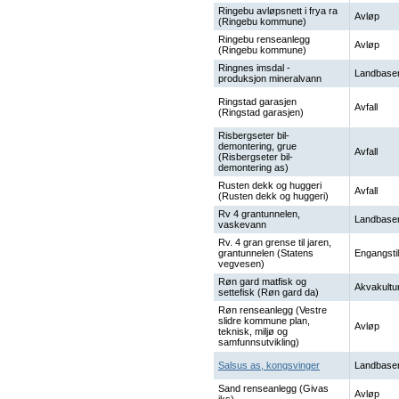
Ringebu avløpsnett i frya ra
Avløp
(Ringebu kommune)
Ringebu renseanlegg
Avløp
(Ringebu kommune)
Ringnes imsdal -
Landbaser
produksjon mineralvann
Ringstad garasjen
Avfall
(Ringstad garasjen)
Risbergseter bil-
demontering, grue
Avfall
(Risbergseter bil-
demontering as)
Rusten dekk og huggeri
Avfall
(Rusten dekk og huggeri)
Rv 4 grantunnelen,
Landbaser
vaskevann
Rv. 4 gran grense til jaren,
grantunnelen (Statens
Engangstil
vegvesen)
Røn gard matfisk og
Akvakultu
settefisk (Røn gard da)
Røn renseanlegg (Vestre
slidre kommune plan,
Avløp
teknisk, miljø og
samfunnsutvikling)
Salsus as, kongsvinger
Landbaser
Sand renseanlegg (Givas
Avløp