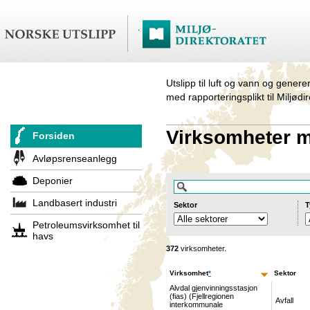
Utslipp til luft og vann og genere
med rapporteringsplikt til Miljødi
Virksomheter me
Forsiden
Avløpsrenseanlegg
Deponier
Landbasert industri
Sektor
T
Petroleumsvirksomhet til
havs
372
virksomheter.
Virksomhet
*
Sektor
Alvdal gjenvinningsstasjon
(fias) (Fjellregionen
Avfall
interkommunale