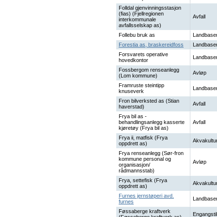
Folldal gjenvinningsstasjon
(fias) (Fjellregionen
Avfall
interkommunale
avfallsselskap as)
Follebu bruk as
Landbaser
Forestia as, braskereidfoss
Landbaser
Forsvarets operative
Landbaser
hovedkontor
Fossbergom renseanlegg
Avløp
(Lom kommune)
Framruste steintipp
Landbaser
knuseverk
Fron bilverksted as (Stian
Avfall
haverstad)
Frya bil as -
behandlingsanlegg kasserte
Avfall
kjøretøy (Frya bil as)
Frya ii, matfisk (Frya
Akvakultu
oppdrett as)
Frya renseanlegg (Sør-fron
kommune personal og
Avløp
organisasjon/
rådmannsstab)
Frya, settefisk (Frya
Akvakultu
oppdrett as)
Furnes jernstøperi avd.
Landbaser
furnes
Føssaberge kraftverk
Engangstil