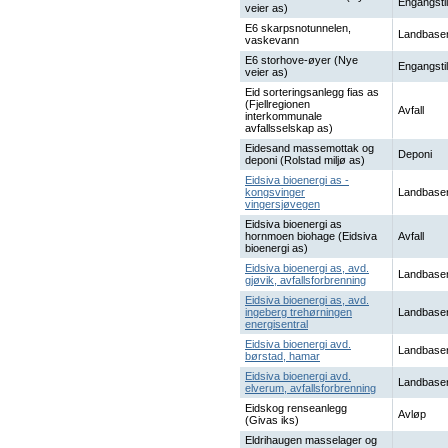
Engangstil
veier as)
E6 skarpsnotunnelen,
Landbaser
vaskevann
E6 storhove-øyer (Nye
Engangstil
veier as)
Eid sorteringsanlegg fias as
(Fjellregionen
Avfall
interkommunale
avfallsselskap as)
Eidesand massemottak og
Deponi
deponi (Rolstad miljø as)
Eidsiva bioenergi as -
kongsvinger
Landbaser
vingersjøvegen
Eidsiva bioenergi as
hornmoen biohage (Eidsiva
Avfall
bioenergi as)
Eidsiva bioenergi as, avd.
Landbaser
gjøvik, avfallsforbrenning
Eidsiva bioenergi as, avd.
ingeberg trehørningen
Landbaser
energisentral
Eidsiva bioenergi avd.
Landbaser
børstad, hamar
Eidsiva bioenergi avd.
Landbaser
elverum, avfallsforbrenning
Eidskog renseanlegg
Avløp
(Givas iks)
Eldrihaugen masselager og