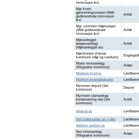
renovasjon iks)
Mgr kvam
gjenvinningsstasjon (Midt-
Avfall
gudbrandsdal renovasjon
iks)
Mgr rustmoen miljøstasjon
(Midt-gudbrandsdal
Avfall
renovasjon iks)
Mjøsanlegget
biogassanlegg
Avfall
(Mjøsanlegget as)
Mjøsfronten (Hamar
Engangstil
kommune miljø og samfunn)
Moelv renseanlegg
Avløp
(Ringsaker kommune)
Moelven trysil as
Landbaser
Moelven østerdalsbruket
Landbaser
Myrmoen deponi (Sel
Deponi
kommune)
Myrmoen slamanlegg
kompostering otta (Sel
Avfall
kommune)
Maarud as
Landbaser
Naf trafikksenter as i våler
Landbaser
Nammo raufoss as
Landbaser
Nes renseanlegg
Avløp
(Ringsaker kommune)