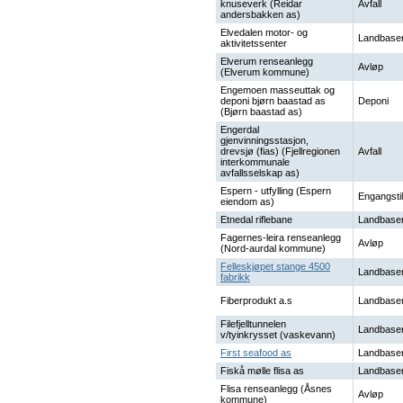
knuseverk (Reidar
Avfall
andersbakken as)
Elvedalen motor- og
Landbaser
aktivitetssenter
Elverum renseanlegg
Avløp
(Elverum kommune)
Engemoen masseuttak og
deponi bjørn baastad as
Deponi
(Bjørn baastad as)
Engerdal
gjenvinningsstasjon,
drevsjø (fias) (Fjellregionen
Avfall
interkommunale
avfallsselskap as)
Espern - utfylling (Espern
Engangstil
eiendom as)
Etnedal riflebane
Landbaser
Fagernes-leira renseanlegg
Avløp
(Nord-aurdal kommune)
Felleskjøpet stange 4500
Landbaser
fabrikk
Fiberprodukt a.s
Landbaser
Filefjelltunnelen
Landbaser
v/tyinkrysset (vaskevann)
First seafood as
Landbaser
Fiskå mølle flisa as
Landbaser
Flisa renseanlegg (Åsnes
Avløp
kommune)