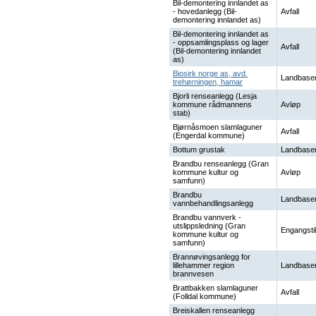
Bil-demontering innlandet as
- hovedanlegg (Bil-
Avfall
demontering innlandet as)
Bil-demontering innlandet as
- oppsamlingsplass og lager
Avfall
(Bil-demontering innlandet
as)
Biosirk norge as, avd.
Landbaser
trehørningen, hamar
Bjorli renseanlegg (Lesja
kommune rådmannens
Avløp
stab)
Bjørnåsmoen slamlaguner
Avfall
(Engerdal kommune)
Bottum grustak
Landbaser
Brandbu renseanlegg (Gran
kommune kultur og
Avløp
samfunn)
Brandbu
Landbaser
vannbehandlingsanlegg
Brandbu vannverk -
utslippsledning (Gran
Engangstil
kommune kultur og
samfunn)
Brannøvingsanlegg for
lillehammer region
Landbaser
brannvesen
Brattbakken slamlaguner
Avfall
(Folldal kommune)
Breiskallen renseanlegg