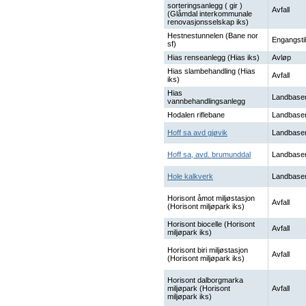
sorteringsanlegg ( gir )
Avfall
(Glåmdal interkommunale
renovasjonsselskap iks)
Hestnestunnelen (Bane nor
Engangstil
sf)
Hias renseanlegg (Hias iks)
Avløp
Hias slambehandling (Hias
Avfall
iks)
Hias
Landbaser
vannbehandlingsanlegg
Hodalen riflebane
Landbaser
Hoff sa avd gjøvik
Landbaser
Hoff sa, avd. brumunddal
Landbaser
Hole kalkverk
Landbaser
Horisont åmot miljøstasjon
Avfall
(Horisont miljøpark iks)
Horisont biocelle (Horisont
Avfall
miljøpark iks)
Horisont biri miljøstasjon
Avfall
(Horisont miljøpark iks)
Horisont dalborgmarka
miljøpark (Horisont
Avfall
miljøpark iks)