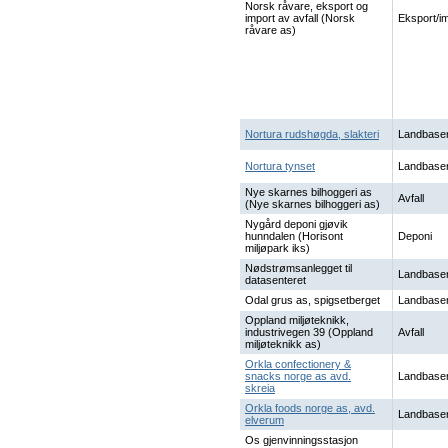
Norsk råvare, eksport og
import av avfall (Norsk
Eksport/i
råvare as)
Nortura rudshøgda, slakteri
Landbaser
Nortura tynset
Landbaser
Nye skarnes bilhoggeri as
Avfall
(Nye skarnes bilhoggeri as)
Nygård deponi gjøvik
hunndalen (Horisont
Deponi
miljøpark iks)
Nødstrømsanlegget til
Landbaser
datasenteret
Odal grus as, spigsetberget
Landbaser
Oppland miljøteknikk,
industrivegen 39 (Oppland
Avfall
miljøteknikk as)
Orkla confectionery &
snacks norge as avd.
Landbaser
skreia
Orkla foods norge as, avd.
Landbaser
elverum
Os gjenvinningsstasjon