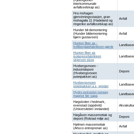
(Fjellregionen
interkommunale
avfallsselskap as)
Hra mohagen
gjenvinningsstasjon, gran
Avfall
mohagalia 11 (Hadeland og
ringerike avfallsselskap as)
Hunder bil-demontering
(Hunder bildemontering
Avfall
bjørn gustavsen)
Hunton fiber as -
Landbaser
trefiberplatefabrikken gjøvik
Hunton fiber as
isolasjonsfabrikken
Landbaser
skjerven skog
Hvebergsmoen -
industrideponi
Deponi
(Hvebergsmoen
potetpakkeri as)
Hvebergsmoen
Landbaser
potetpakkeri a.s, grinder
Hydro extrusion norway
Landbaser
magnor før sapa
Høgskolen i hedmark,
evenstad (oppdrett)
Akvakultu
(Universitetet i innlandet)
Høgåsen massemottak og
Deponi
deponi (Rolstad miljø as)
Hølmen massemottak
Avfall
(Ahsco entreprenør as)