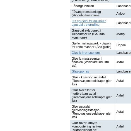
(Føsseberge kraftverk as)
Fåbergtunnelen
Landbaser
Fåvang renseanlegg
Avløp
(Ringebu kommune)
G3 gausdal treindustrier
Landbaser
gausdal treforedling
Gausdal avløpsnett i
lillehammer ra (Gausdal
Avløp
kommune)
Gjefle næringspark - deponi
Deponi
for rene masser (Åse gjefle)
Gjøvik krematorium
Landbaser
Gjøvik massesenter i
åndalen (Veidekke industri
Avfall
as)
Glasopor as
Landbaser
Glør - kverning av avfall
(Renovasjonsselskapet glør
Avfall
iks)
Glør bioceller for
nedbrytbart avfall
Avfall
(Renovasjonsselskapet glør
iks)
Glør gausdal
gjenvinningsstasjon
Avfall
(Renovasjonsselskapet glør
iks)
Glør roverudmyra -
kompostering ranker
Avfall
(Mjøsanlegget as)