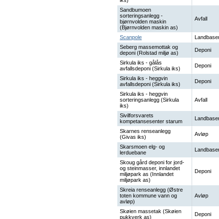
iks)
Sandbumoen
sorteringsanlegg -
Avfall
bjørnvolden maskin
(Bjørnvolden maskin as)
Scanpole
Landbaser
Seberg massemottak og
Deponi
deponi (Rolstad miljø as)
Sirkula iks - gålås
Deponi
avfallsdeponi (Sirkula iks)
Sirkula iks - heggvin
Deponi
avfallsdeponi (Sirkula iks)
Sirkula iks - heggvin
sorteringsanlegg (Sirkula
Avfall
iks)
Sivilforsvarets
Landbaser
kompetansesenter starum
Skarnes renseanlegg
Avløp
(Givas iks)
Skarsmoen elg- og
Landbaser
lerduebane
Skoug gård deponi for jord-
og steinmasser, innlandet
Deponi
miljøpark as (Innlandet
miljøpark as)
Skreia renseanlegg (Østre
toten kommune vann og
Avløp
avløp)
Skøien massetak (Skøien
Deponi
pukkverk as)