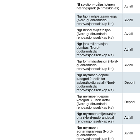
Nf solution - gålåsholmen
Avfall
næringspark (Nf maskin as)
Ngr bjorli miljøstasjon lesja
(Nord-gudbrandsdal
Avfall
renovasjonsselskap iks)
Ngr heidal miljøstasjon
(Nord-gudbrandsdal
Avfall
renovasjonsselskap iks)
Ngr jora miljøstasjon
dombås (Nord-
Avfall
gudbrandsdal
renovasjonsselskap iks)
Ngr lom miljøstasjon (Nord-
gudbrandsdal
Avfall
renovasjonsselskap iks)
Ngr myrmoen deponi
kategori 2, celle for
asbestholdig avfall (Nord-
Deponi
gudbrandsdal
renovasjonsselskap iks)
Ngr myrmoen deponi
kategori 3 - inert avfall
Deponi
(Nord-gudbrandsdal
renovasjonsselskap iks)
Ngr myrmoen miljøstasjon
otta (Nord-gudbrandsdal
Avfall
renovasjonsselskap iks)
Ngr myrmoen
sorteringsanlegg (Nord-
Avfall
gudbrandsdal
renovasjonsselskap iks)