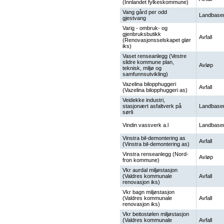
(Innlandet fylkeskommune)
Vang gård per odd
Landbaser
gjestvang
Varig - ombruk- og
gjenbruksbutikk
Avfall
(Renovasjonsselskapet glør
iks)
Vaset renseanlegg (Vestre
slidre kommune plan,
Avløp
teknisk, miljø og
samfunnsutvikling)
Vazelina bilopphuggeri
Avfall
(Vazelina bilopphuggeri as)
Veidekke industri,
stasjonært asfaltverk på
Landbaser
sørli
Vindin vassverk a.l
Landbaser
Vinstra bil-demontering as
Avfall
(Vinstra bil-demontering as)
Vinstra renseanlegg (Nord-
Avløp
fron kommune)
Vkr aurdal miljøstasjon
(Valdres kommunale
Avfall
renovasjon iks)
Vkr bagn miljøstasjon
(Valdres kommunale
Avfall
renovasjon iks)
Vkr beitostølen miljøstasjon
(Valdres kommunale
Avfall