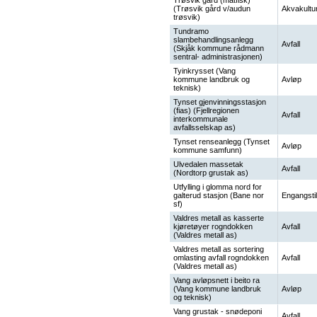
Trøsvik gård (matfisk)
(Trøsvik gård v/audun
Akvakultu
trøsvik)
Tundramo
slambehandlingsanlegg
Avfall
(Skjåk kommune rådmann
sentral- administrasjonen)
Tyinkrysset (Vang
kommune landbruk og
Avløp
teknisk)
Tynset gjenvinningsstasjon
(fias) (Fjellregionen
Avfall
interkommunale
avfallsselskap as)
Tynset renseanlegg (Tynset
Avløp
kommune samfunn)
Ulvedalen massetak
Avfall
(Nordtorp grustak as)
Utfylling i glomma nord for
galterud stasjon (Bane nor
Engangstil
sf)
Valdres metall as kasserte
kjøretøyer rogndokken
Avfall
(Valdres metall as)
Valdres metall as sortering
omlasting avfall rogndokken
Avfall
(Valdres metall as)
Vang avløpsnett i beito ra
(Vang kommune landbruk
Avløp
og teknisk)
Vang grustak - snødeponi
Avfall