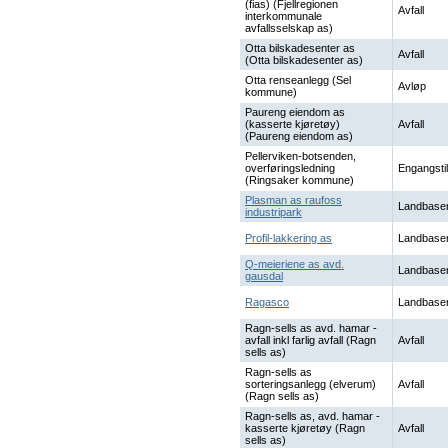
(fias) (Fjellregionen
Avfall
interkommunale
avfallsselskap as)
Otta bilskadesenter as
Avfall
(Otta bilskadesenter as)
Otta renseanlegg (Sel
Avløp
kommune)
Paureng eiendom as
(kasserte kjøretøy)
Avfall
(Paureng eiendom as)
Pellerviken-botsenden,
overføringsledning
Engangstil
(Ringsaker kommune)
Plasman as raufoss
Landbaser
industripark
Profil-lakkering as
Landbaser
Q-meieriene as avd.
Landbaser
gausdal
Ragasco
Landbaser
Ragn-sells as avd. hamar -
avfall inkl farlig avfall (Ragn
Avfall
sells as)
Ragn-sells as
sorteringsanlegg (elverum)
Avfall
(Ragn sells as)
Ragn-sells as, avd. hamar -
kasserte kjøretøy (Ragn
Avfall
sells as)