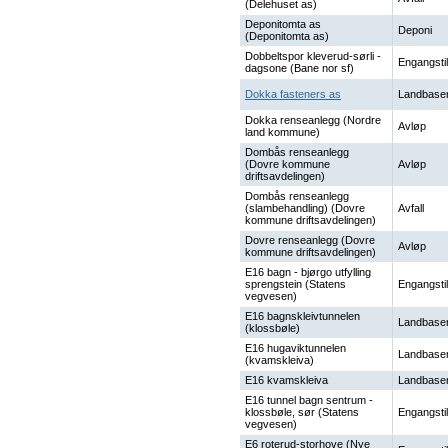
(Delehuset as)
Deponitomta as
Deponi
(Deponitomta as)
Dobbeltspor kleverud-sørli -
Engangstil
dagsone (Bane nor sf)
Dokka fasteners as
Landbaser
Dokka renseanlegg (Nordre
Avløp
land kommune)
Dombås renseanlegg
(Dovre kommune
Avløp
driftsavdelingen)
Dombås renseanlegg
(slambehandling) (Dovre
Avfall
kommune driftsavdelingen)
Dovre renseanlegg (Dovre
Avløp
kommune driftsavdelingen)
E16 bagn - bjørgo utfylling
sprengstein (Statens
Engangstil
vegvesen)
E16 bagnskleivtunnelen
Landbaser
(klossbøle)
E16 hugaviktunnelen
Landbaser
(kvamskleiva)
E16 kvamskleiva
Landbaser
E16 tunnel bagn sentrum -
klossbøle, sør (Statens
Engangstil
vegvesen)
E6 roterud-storhove (Nye