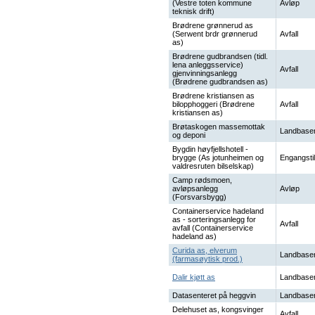
(Vestre toten kommune
Avløp
teknisk drift)
Brødrene grønnerud as
(Serwent brdr grønnerud
Avfall
as)
Brødrene gudbrandsen (tidl.
lena anleggsservice)
Avfall
gjenvinningsanlegg
(Brødrene gudbrandsen as)
Brødrene kristiansen as
bilopphoggeri (Brødrene
Avfall
kristiansen as)
Brøtaskogen massemottak
Landbaser
og deponi
Bygdin høyfjellshotell -
brygge (As jotunheimen og
Engangstil
valdresruten bilselskap)
Camp rødsmoen,
avløpsanlegg
Avløp
(Forsvarsbygg)
Containerservice hadeland
as - sorteringsanlegg for
Avfall
avfall (Containerservice
hadeland as)
Curida as, elverum
Landbaser
(farmasøytisk prod.)
Dalir kjøtt as
Landbaser
Datasenteret på heggvin
Landbaser
Delehuset as, kongsvinger
Avfall