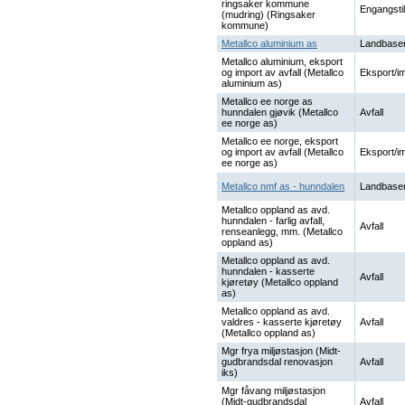
ringsaker kommune
Engangstil
(mudring) (Ringsaker
kommune)
Metallco aluminium as
Landbaser
Metallco aluminium, eksport
og import av avfall (Metallco
Eksport/i
aluminium as)
Metallco ee norge as
hunndalen gjøvik (Metallco
Avfall
ee norge as)
Metallco ee norge, eksport
og import av avfall (Metallco
Eksport/i
ee norge as)
Metallco nmf as - hunndalen
Landbaser
Metallco oppland as avd.
hunndalen - farlig avfall,
Avfall
renseanlegg, mm. (Metallco
oppland as)
Metallco oppland as avd.
hunndalen - kasserte
Avfall
kjøretøy (Metallco oppland
as)
Metallco oppland as avd.
valdres - kasserte kjøretøy
Avfall
(Metallco oppland as)
Mgr frya miljøstasjon (Midt-
gudbrandsdal renovasjon
Avfall
iks)
Mgr fåvang miljøstasjon
(Midt-gudbrandsdal
Avfall