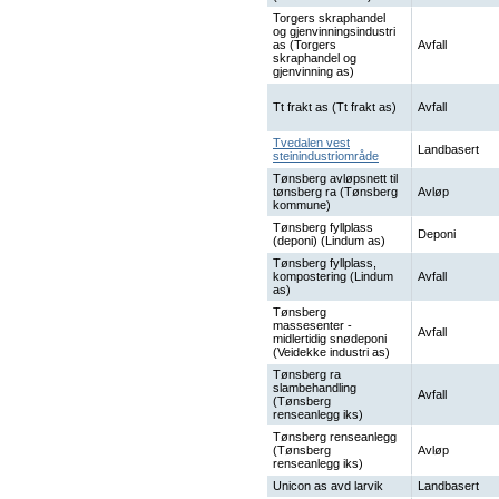
Torgers skraphandel
og gjenvinningsindustri
as (Torgers
Avfall
skraphandel og
gjenvinning as)
Tt frakt as (Tt frakt as)
Avfall
Tvedalen vest
Landbasert
steinindustriområde
Tønsberg avløpsnett til
tønsberg ra (Tønsberg
Avløp
kommune)
Tønsberg fyllplass
Deponi
(deponi) (Lindum as)
Tønsberg fyllplass,
kompostering (Lindum
Avfall
as)
Tønsberg
massesenter -
Avfall
midlertidig snødeponi
(Veidekke industri as)
Tønsberg ra
slambehandling
Avfall
(Tønsberg
renseanlegg iks)
Tønsberg renseanlegg
(Tønsberg
Avløp
renseanlegg iks)
Unicon as avd larvik
Landbasert