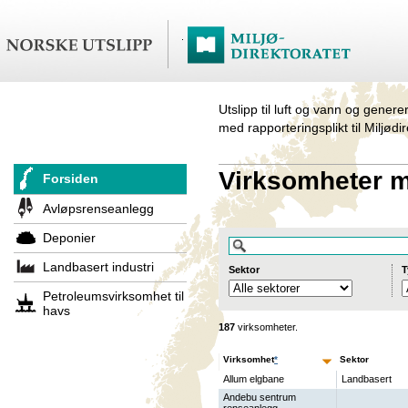
Utslipp til luft og vann og genere
med rapporteringsplikt til Miljødi
Virksomheter me
Forsiden
Avløpsrenseanlegg
Deponier
Landbasert industri
Sektor
T
Petroleumsvirksomhet til
havs
187
virksomheter.
Virksomhet
*
Sektor
Allum elgbane
Landbasert
Andebu sentrum