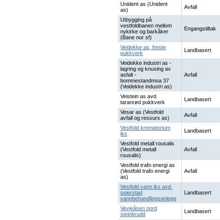
Unident as (Unident
Avfall
as)
Utbygging på
vestfoldbanen mellom
Engangstiltak
nykirke og barkåker
(Bane nor sf)
Veidekke as, freste
Landbasert
pukkverk
Veidekke industri as -
lagring og knusing av
asfalt -
Avfall
bommestandmoa 37
(Veidekke industri as)
Veistein as avd.
Landbasert
taranrød pukkverk
Vesar as (Vestfold
Avfall
avfall og ressurs as)
Vestfold krematorium
Landbasert
iks
Vestfold metall rousalis
(Vestfold metall
Avfall
rousalis)
Vestfold trafo energi as
(Vestfold trafo energi
Avfall
as)
Vestfold vann iks avd.
seierstad
Landbasert
vannbehandlingsanlegg
Vevjeåsen nord
Landbasert
steinbrudd