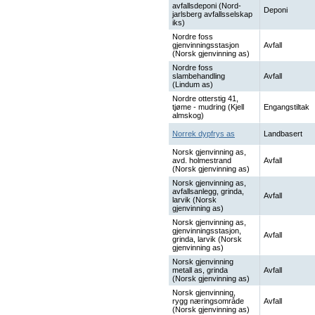
avfallsdeponi (Nord-
Deponi
jarlsberg avfallsselskap
iks)
Nordre foss
gjenvinningsstasjon
Avfall
(Norsk gjenvinning as)
Nordre foss
slambehandling
Avfall
(Lindum as)
Nordre otterstig 41,
tjøme - mudring (Kjell
Engangstiltak
almskog)
Norrek dypfrys as
Landbasert
Norsk gjenvinning as,
avd. holmestrand
Avfall
(Norsk gjenvinning as)
Norsk gjenvinning as,
avfallsanlegg, grinda,
Avfall
larvik (Norsk
gjenvinning as)
Norsk gjenvinning as,
gjenvinningsstasjon,
Avfall
grinda, larvik (Norsk
gjenvinning as)
Norsk gjenvinning
metall as, grinda
Avfall
(Norsk gjenvinning as)
Norsk gjenvinning,
rygg næringsområde
Avfall
(Norsk gjenvinning as)