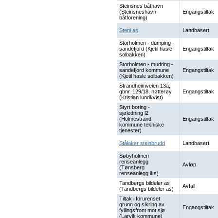
Steinsnes båthavn
(Steinsneshavn
Engangstiltak
båtforening)
Steni as
Landbasert
Storholmen - dumping -
sandefjord (Kjetil hasle
Engangstiltak
solbakken)
Storholmen - mudring -
sandefjord kommune
Engangstiltak
(Kjetil hasle solbakken)
Strandheimveien 13a,
gbnr. 129/18, nøtterøy
Engangstiltak
(Kristian lundkvist)
Styrt boring -
sjøledning l2
(Holmestrand
Engangstiltak
kommune tekniske
tjenester)
Stålaker steinbrudd
Landbasert
Søbyholmen
renseanlegg
Avløp
(Tønsberg
renseanlegg iks)
Tandbergs bildeler as
Avfall
(Tandbergs bildeler as)
Tiltak i forurenset
grunn og sikring av
Engangstiltak
fyllingsfront mot sjø
(Larvik kommune)