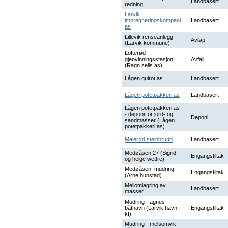
Landbasert
redning
Larvik
impregneringskompani
Landbasert
as
Lillevik renseanlegg
Avløp
(Larvik kommune)
Lofterød
gjenvinningsstasjon
Avfall
(Ragn sells as)
Lågen gulrot as
Landbasert
Lågen potetpakkeri as
Landbasert
Lågen potetpakkeri as
- deponi for jord- og
Deponi
sandmasser (Lågen
potetpakkeri as)
Malerød steinbrudd
Landbasert
Medøåsen 27 (Sigrid
Engangstiltak
og helge wettre)
Medøåsen, mudring
Engangstiltak
(Arne hunstad)
Mellomlagring av
Landbasert
masser
Mudring - agnes
båthavn (Larvik havn
Engangstiltak
kf)
Mudring - melsomvik