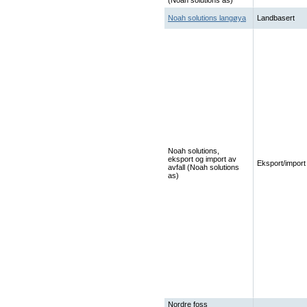
(Noah solutions as)
Noah solutions langøya
Landbasert
Noah solutions,
eksport og import av
Eksport/import
avfall (Noah solutions
as)
Nordre foss