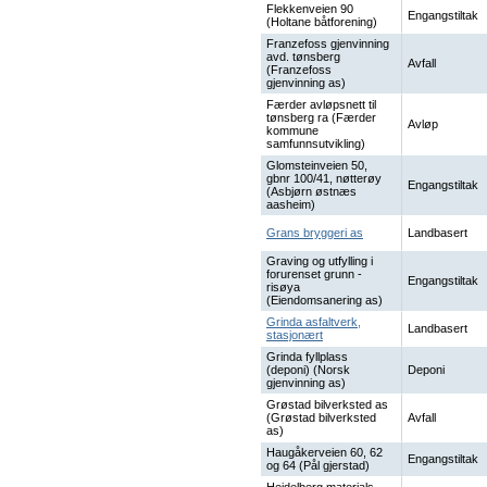
Flekkenveien 90
Engangstiltak
(Holtane båtforening)
Franzefoss gjenvinning
avd. tønsberg
Avfall
(Franzefoss
gjenvinning as)
Færder avløpsnett til
tønsberg ra (Færder
Avløp
kommune
samfunnsutvikling)
Glomsteinveien 50,
gbnr 100/41, nøtterøy
Engangstiltak
(Asbjørn østnæs
aasheim)
Grans bryggeri as
Landbasert
Graving og utfylling i
forurenset grunn -
Engangstiltak
risøya
(Eiendomsanering as)
Grinda asfaltverk,
Landbasert
stasjonært
Grinda fyllplass
(deponi) (Norsk
Deponi
gjenvinning as)
Grøstad bilverksted as
(Grøstad bilverksted
Avfall
as)
Haugåkerveien 60, 62
Engangstiltak
og 64 (Pål gjerstad)