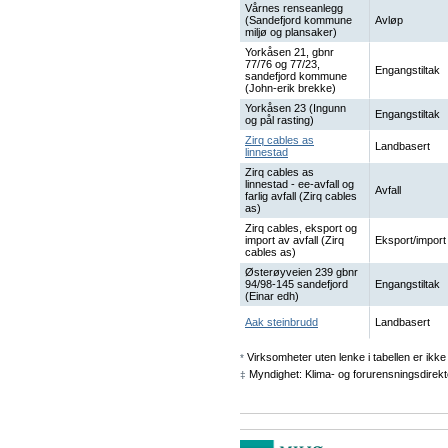
Vårnes renseanlegg
(Sandefjord kommune
Avløp
miljø og plansaker)
Yorkåsen 21, gbnr
77/76 og 77/23,
Engangstiltak
sandefjord kommune
(John-erik brekke)
Yorkåsen 23 (Ingunn
Engangstiltak
og pål rasting)
Zirq cables as
Landbasert
linnestad
Zirq cables as
linnestad - ee-avfall og
Avfall
farlig avfall (Zirq cables
as)
Zirq cables, eksport og
import av avfall (Zirq
Eksport/import
cables as)
Østerøyveien 239 gbnr
94/98-145 sandefjord
Engangstiltak
(Einar edh)
Aak steinbrudd
Landbasert
Virksomheter uten lenke i tabellen er ikke 
*
Myndighet: Klima- og forurensningsdirekt
‡