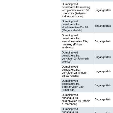
Dumping ved
beinskjæra fra mudring
ved glomsteinveien 50
Engangstiltak
- nøtterøy (Asbjørn
østnæs aasheim)
Dumping ved
beinskjæra fra
Engangstiltak
skjellvikastien 65 - 69
(Magnus dæhlin)
Dumping ved
beinskjæra fra
strandheimveien 13a,
Engangstiltak
nøtterøy (Kristian
lundkvist)
Dumping ved
beinskjæra fra
Engangstiltak
yorkåsen 2 (John-erik
brekke)
Dumping ved
beinskjæra fra
Engangstiltak
yorkåsen 23 (Ingunn
og pål rasting)
Dumping ved
beinskjæra fra
Engangstiltak
østerøyveien 239
(Einar edh)
Dumping ved
ringshaug fra
Engangstiltak
flekkenveien 80 (Martin
a. thorendal)
Dumping ved
ringshaug fra