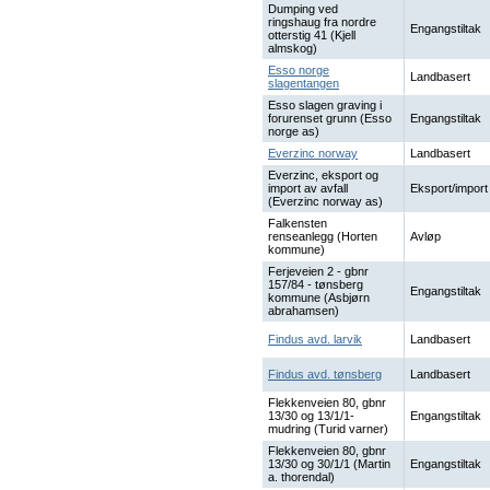
Dumping ved
ringshaug fra nordre
Engangstiltak
otterstig 41 (Kjell
almskog)
Esso norge
Landbasert
slagentangen
Esso slagen graving i
forurenset grunn (Esso
Engangstiltak
norge as)
Everzinc norway
Landbasert
Everzinc, eksport og
import av avfall
Eksport/import
(Everzinc norway as)
Falkensten
renseanlegg (Horten
Avløp
kommune)
Ferjeveien 2 - gbnr
157/84 - tønsberg
Engangstiltak
kommune (Asbjørn
abrahamsen)
Findus avd. larvik
Landbasert
Findus avd. tønsberg
Landbasert
Flekkenveien 80, gbnr
13/30 og 13/1/1-
Engangstiltak
mudring (Turid varner)
Flekkenveien 80, gbnr
13/30 og 30/1/1 (Martin
Engangstiltak
a. thorendal)