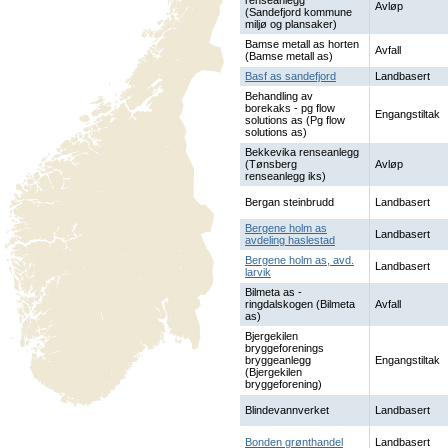
renseanlegg
Avløp
(Sandefjord kommune
miljø og plansaker)
Bamse metall as horten
Avfall
(Bamse metall as)
Basf as sandefjord
Landbasert
Behandling av
borekaks - pg flow
Engangstiltak
solutions as (Pg flow
solutions as)
Bekkevika renseanlegg
(Tønsberg
Avløp
renseanlegg iks)
Bergan steinbrudd
Landbasert
Bergene holm as
Landbasert
avdeling haslestad
Bergene holm as, avd.
Landbasert
larvik
Bilmeta as -
ringdalskogen (Bilmeta
Avfall
as)
Bjergekilen
bryggeforenings
bryggeanlegg
Engangstiltak
(Bjergekilen
bryggeforening)
Blindevannverket
Landbasert
Bonden grønthandel
Landbasert