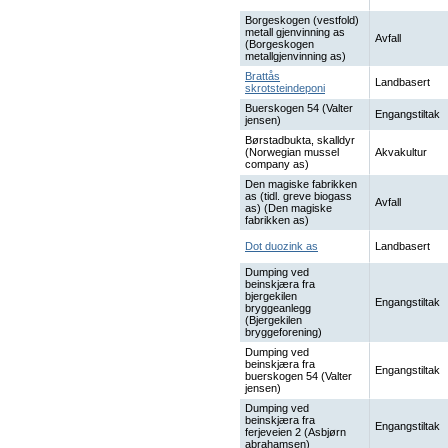
Borgeskogen (vestfold)
metall gjenvinning as
Avfall
(Borgeskogen
metallgjenvinning as)
Brattås
Landbasert
skrotsteindeponi
Buerskogen 54 (Valter
Engangstiltak
jensen)
Børstadbukta, skalldyr
(Norwegian mussel
Akvakultur
company as)
Den magiske fabrikken
as (tidl. greve biogass
Avfall
as) (Den magiske
fabrikken as)
Dot duozink as
Landbasert
Dumping ved
beinskjæra fra
bjergekilen
Engangstiltak
bryggeanlegg
(Bjergekilen
bryggeforening)
Dumping ved
beinskjæra fra
Engangstiltak
buerskogen 54 (Valter
jensen)
Dumping ved
beinskjæra fra
Engangstiltak
ferjeveien 2 (Asbjørn
abrahamsen)