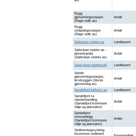
as)
Rygg
gjenvinningsstasjon
Avfall
(Ragn sells as)
Rygg
omlastingsstasjon
Avfall
(Ragn sells as)
Safeclean stokke as
Landbasert
Safeclean stokke as -
jahrestranda
Avfall
(Safeclean stokke as)
Saga pearl steinbrudd
Landbasert
Sande
gjenvinningsstasjon,
Avfall
lersbryggen (Norsk
gjenvinning as)
Sandefjord lufthavn as
Landbasert
Sandefjord ra
slambehandling
Avfall
(Sandefjord kommune
miljø og plansaker)
Sandefjord
renseanlegg
Avløp
(Sandefjord kommune
miljø og plansaker)
Sedimentopprydning
forurenset sediment
Engangstiltak