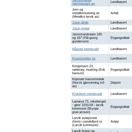
Jahrestranda
Landbasert
næringspark as
Jern og
metallomsetning as
Avfall
(Metallco larvik as)
Jotun gimle
Landbasert
Jotun vindal
Landbasert
Jørestrandveien 165
og 167 (Pål georg
Engangstiltak
gundersen)
Klåstad steinbrudd
Landbasert
Knaskerøtter as
Landbasert
Kongshavn 23,
nøtterøy, mudring (Erik
Engangstiltak
hanson)
Kopstad massemottak
(Norsk gjenvinning m3
Deponi
as)
Krukåsen steinbrudd
Landbasert
Lamøya 73, rekeberget
- gbnr 1031/18 - larvik
Engangstiltak
kommune (Brynjar
gran jensen)
Larvik avløpsnett
(hem) i sandefjord ra
Avløp
(Larvik kommune)
Larvik brann og