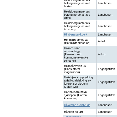
Heidelberg materials
betong norge as avd
Landbasert
horten
Heidelberg materials
betong norge as avd
Landbasert
larvik
Heidelberg materials
betong norge as avd
Landbasert
tønsberg
Himberg pukkverk
Landbasert
Hof miljøservice as
Avfall
(Hof miljøservice as)
Holmestrand
renseanlegg
(Holmestrand
Avløp
kommune tekniske
tjenester)
Holmsåsveien 25
(Hans storm
Engangstiltak
magnussen)
Holtskjær - opprydding
avfall og tildekking av
Engangstiltak
forurenset sjøbunn
(Jotun a/s)
Horten indre havn -
sjødeponi (Horten
Engangstiltak
kommune)
Håkestad steinbrudd
Landbasert
Håsken gokart
Landbasert