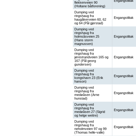
Engangstiltak
flekkenveien 90
(Holtane båtforening)
Dumping ved
ringshaug fra
Engangstiltak
haugåkerveien 60, 62
og 64 (Pål gjerstad)
Dumping ved
ringshaug fra
holmsåsveien 25
Engangstiltak
(Hans storm
magnussen)
Dumping ved
ringshaug fra
jørestrandveien 165 og
Engangstiltak
167 (Pål georg
gundersen)
Dumping ved
ringshaug fra
Engangstiltak
kongshavn 23 (Erik
hanson)
Dumping ved
ringshaug fra
Engangstiltak
medøåsen (Arne
hunstad)
Dumping ved
ringshaug fra
Engangstiltak
medøåsen 27 (Sigrid
og helge wettre)
Dumping ved
ringshaug fra
Engangstiltak
neholmveien 97 og 99
(Thomas helle-valle)