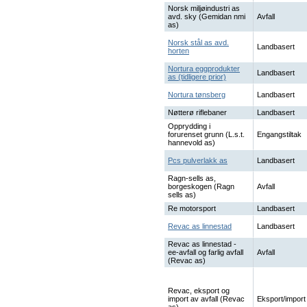
Norsk miljøindustri as
avd. sky (Gemidan nmi
Avfall
as)
Norsk stål as avd.
Landbasert
horten
Nortura eggprodukter
Landbasert
as (tidligere prior)
Nortura tønsberg
Landbasert
Nøtterø riflebaner
Landbasert
Opprydding i
forurenset grunn (L.s.t.
Engangstiltak
hannevold as)
Pcs pulverlakk as
Landbasert
Ragn-sells as,
borgeskogen (Ragn
Avfall
sells as)
Re motorsport
Landbasert
Revac as linnestad
Landbasert
Revac as linnestad -
ee-avfall og farlig avfall
Avfall
(Revac as)
Revac, eksport og
import av avfall (Revac
Eksport/import