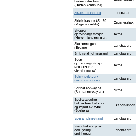
horten indre havn
(Horten kommune)
Skallist steinbrudd
Landbasert
Skjellvikastien 65 - 69
Engangstiltak
(Magnus dæhlin)
Skoppum
gjenvinningsstasjon
Avfall
(Norsk gjenvinning as)
Slettrønningen
Landbasert
riflebaner
Smith stål holmestrand
Landbasert
Sogn
gjenvinningsstasjon,
Avfall
lardal (Norsk
gjenvinning as)
Solum pukkverk -
Landbasert
massedisponering
Sortbat norway as
Avfall
(Sortbat norway as)
Speira avdeling
holmestrand, eksport
Eksport/import
og import av avfall
(Speira as)
Speira holmestrand
Landbasert
Steinriket norge as
avd. tjølling
Landbasert
steinhoggeri