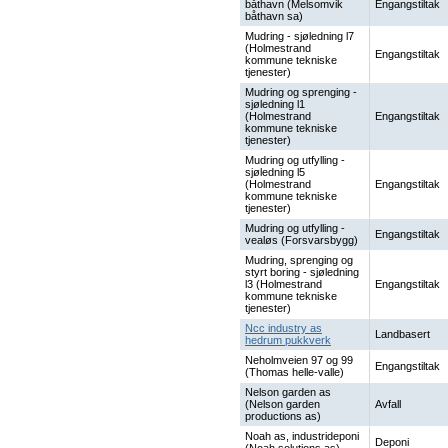
båthavn (Melsomvik
Engangstiltak
båthavn sa)
Mudring - sjøledning l7
(Holmestrand
Engangstiltak
kommune tekniske
tjenester)
Mudring og sprenging -
sjøledning l1
(Holmestrand
Engangstiltak
kommune tekniske
tjenester)
Mudring og utfylling -
sjøledning l5
(Holmestrand
Engangstiltak
kommune tekniske
tjenester)
Mudring og utfylling -
Engangstiltak
vealøs (Forsvarsbygg)
Mudring, sprenging og
styrt boring - sjøledning
l3 (Holmestrand
Engangstiltak
kommune tekniske
tjenester)
Ncc industry as
Landbasert
hedrum pukkverk
Neholmveien 97 og 99
Engangstiltak
(Thomas helle-valle)
Nelson garden as
(Nelson garden
Avfall
productions as)
Noah as, industrideponi
Deponi