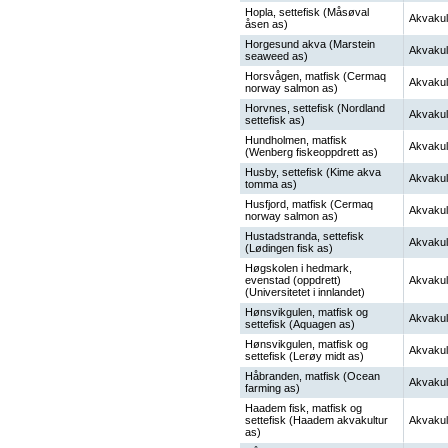
Hopla, settefisk (Måsøval
Akvakul
åsen as)
Horgesund akva (Marstein
Akvakul
seaweed as)
Horsvågen, matfisk (Cermaq
Akvakul
norway salmon as)
Horvnes, settefisk (Nordland
Akvakul
settefisk as)
Hundholmen, matfisk
Akvakul
(Wenberg fiskeoppdrett as)
Husby, settefisk (Kime akva
Akvakul
tomma as)
Husfjord, matfisk (Cermaq
Akvakul
norway salmon as)
Hustadstranda, settefisk
Akvakul
(Lødingen fisk as)
Høgskolen i hedmark,
evenstad (oppdrett)
Akvakul
(Universitetet i innlandet)
Hønsvikgulen, matfisk og
Akvakul
settefisk (Aquagen as)
Hønsvikgulen, matfisk og
Akvakul
settefisk (Lerøy midt as)
Håbranden, matfisk (Ocean
Akvakul
farming as)
Haadem fisk, matfisk og
settefisk (Haadem akvakultur
Akvakul
as)