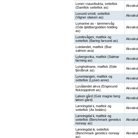
Lonet i naustbukta, settefisk
Akvakul
(Damfisk settefisk as)
Lovund smolt, settefisk
Akvakul
(Vigner olaisen as)
Lumarine as - tømmervåg
(Ode tjeldbergodden holding
Akvakul
as)
Lundevågen, matfisk og
Akvakul
settefisk (Baring farsund as)
Lutelandet, matfisk (Bue
Akvakul
salmon asa)
Lybergsvika, matfisk (Salmar
Akvakul
farming as)
Lyngholmane, matfisk (Eide
Akvakul
fjordbruk as)
Lysentangen, matfisk og
Akvakul
settefisk (Lysen anne)
Lysålandet akva (Engesund
Akvakul
fiskeoppdrett as)
Løken gård (Geir magne berg
Akvakul
løken gård)
Lønningdal ii, matfisk og
Akvakul
settefisk (As bolaks)
Lønningdal ii, matfisk og
settefisk (Benchmark genetics
Akvakul
norway as)
Lønningdal iii, settefisk
(Benchmark genetics norway
Akvakul
as)