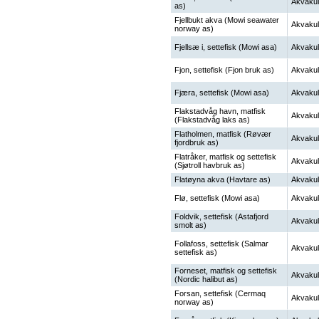
Akvakul
as)
Fjellbukt akva (Mowi seawater
Akvakul
norway as)
Fjellsæ i, settefisk (Mowi asa)
Akvakul
Fjon, settefisk (Fjon bruk as)
Akvakul
Fjæra, settefisk (Mowi asa)
Akvakul
Flakstadvåg havn, matfisk
Akvakul
(Flakstadvåg laks as)
Flatholmen, matfisk (Røvær
Akvakul
fjordbruk as)
Flatråker, matfisk og settefisk
Akvakul
(Sjøtroll havbruk as)
Flatøyna akva (Havtare as)
Akvakul
Flø, settefisk (Mowi asa)
Akvakul
Foldvik, settefisk (Astafjord
Akvakul
smolt as)
Follafoss, settefisk (Salmar
Akvakul
settefisk as)
Forneset, matfisk og settefisk
Akvakul
(Nordic halibut as)
Forsan, settefisk (Cermaq
Akvakul
norway as)