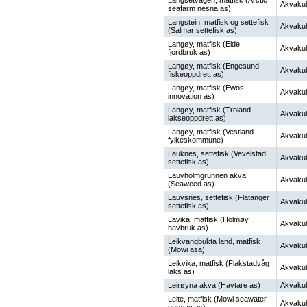
Langsetvågen, matfisk (Arctic
Akvakul
seafarm nesna as)
Langstein, matfisk og settefisk
Akvakul
(Salmar settefisk as)
Langøy, matfisk (Eide
Akvakul
fjordbruk as)
Langøy, matfisk (Engesund
Akvakul
fiskeoppdrett as)
Langøy, matfisk (Ewos
Akvakul
innovation as)
Langøy, matfisk (Troland
Akvakul
lakseoppdrett as)
Langøy, matfisk (Vestland
Akvakul
fylkeskommune)
Lauknes, settefisk (Vevelstad
Akvakul
settefisk as)
Lauvholmgrunnen akva
Akvakul
(Seaweed as)
Lauvsnes, settefisk (Flatanger
Akvakul
settefisk as)
Lavika, matfisk (Holmøy
Akvakul
havbruk as)
Leikvangbukta land, matfisk
Akvakul
(Mowi asa)
Leikvika, matfisk (Flakstadvåg
Akvakul
laks as)
Leirøyna akva (Havtare as)
Akvakul
Leite, matfisk (Mowi seawater
Akvakul