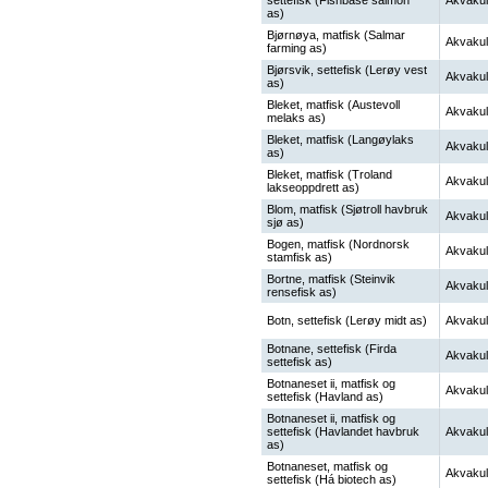
settefisk (Fishbase salmon
Akvakul
as)
Bjørnøya, matfisk (Salmar
Akvakul
farming as)
Bjørsvik, settefisk (Lerøy vest
Akvakul
as)
Bleket, matfisk (Austevoll
Akvakul
melaks as)
Bleket, matfisk (Langøylaks
Akvakul
as)
Bleket, matfisk (Troland
Akvakul
lakseoppdrett as)
Blom, matfisk (Sjøtroll havbruk
Akvakul
sjø as)
Bogen, matfisk (Nordnorsk
Akvakul
stamfisk as)
Bortne, matfisk (Steinvik
Akvakul
rensefisk as)
Botn, settefisk (Lerøy midt as)
Akvakul
Botnane, settefisk (Firda
Akvakul
settefisk as)
Botnaneset ii, matfisk og
Akvakul
settefisk (Havland as)
Botnaneset ii, matfisk og
settefisk (Havlandet havbruk
Akvakul
as)
Botnaneset, matfisk og
Akvakul
settefisk (Há biotech as)