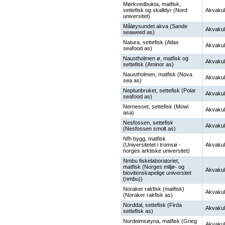
Mørkvedbukta, matfisk,
settefisk og skalldyr (Nord
Akvakul
universitet)
Måløysundet akva (Sande
Akvakul
seaweed as)
Natura, settefisk (Atlax
Akvakul
seafood as)
Naustholmen ø, matfisk og
Akvakul
settefisk (Aminor as)
Naustholmen, matfisk (Nova
Akvakul
sea as)
Neptunbruket, settefisk (Polar
Akvakul
seafood as)
Nernesset, settefisk (Mowi
Akvakul
asa)
Nesfossen, settefisk
Akvakul
(Nesfossen smolt as)
Nfh bygg, matfisk
(Universitetet i tromsø -
Akvakul
norges arktiske universitet)
Nmbu fiskelaboratoriet,
matfisk (Norges miljø- og
Akvakul
biovitenskapelige universitet
(nmbu))
Noraker rakfisk (matfisk)
Akvakul
(Noraker rakfisk as)
Norddal, settefisk (Firda
Akvakul
settefisk as)
Nordeimsøyna, matfisk (Grieg
Akvakul