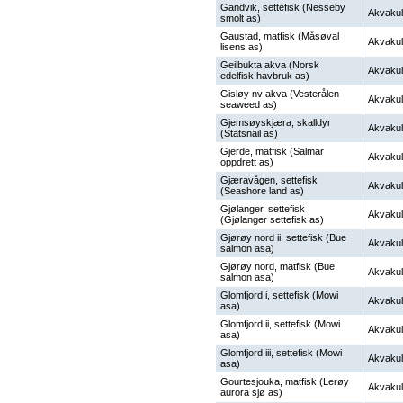
Gandvik, settefisk (Nesseby
Akvakul
smolt as)
Gaustad, matfisk (Måsøval
Akvakul
lisens as)
Geilbukta akva (Norsk
Akvakul
edelfisk havbruk as)
Gisløy nv akva (Vesterålen
Akvakul
seaweed as)
Gjemsøyskjæra, skalldyr
Akvakul
(Statsnail as)
Gjerde, matfisk (Salmar
Akvakul
oppdrett as)
Gjæravågen, settefisk
Akvakul
(Seashore land as)
Gjølanger, settefisk
Akvakul
(Gjølanger settefisk as)
Gjørøy nord ii, settefisk (Bue
Akvakul
salmon asa)
Gjørøy nord, matfisk (Bue
Akvakul
salmon asa)
Glomfjord i, settefisk (Mowi
Akvakul
asa)
Glomfjord ii, settefisk (Mowi
Akvakul
asa)
Glomfjord iii, settefisk (Mowi
Akvakul
asa)
Gourtesjouka, matfisk (Lerøy
Akvakul
aurora sjø as)