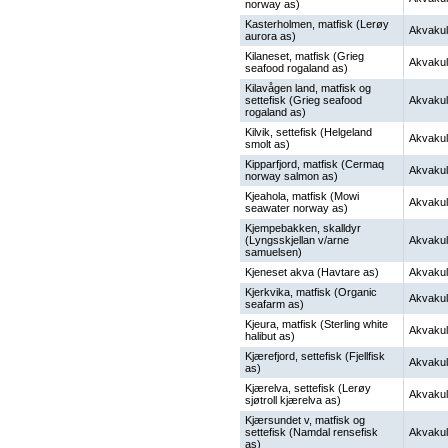
norway as)
Kasterholmen, matfisk (Lerøy
Akvakul
aurora as)
Kilaneset, matfisk (Grieg
Akvakul
seafood rogaland as)
Kilavågen land, matfisk og
settefisk (Grieg seafood
Akvakul
rogaland as)
Kilvik, settefisk (Helgeland
Akvakul
smolt as)
Kipparfjord, matfisk (Cermaq
Akvakul
norway salmon as)
Kjeahola, matfisk (Mowi
Akvakul
seawater norway as)
Kjempebakken, skalldyr
(Lyngsskjellan v/arne
Akvakul
samuelsen)
Kjeneset akva (Havtare as)
Akvakul
Kjerkvika, matfisk (Organic
Akvakul
seafarm as)
Kjeura, matfisk (Sterling white
Akvakul
halibut as)
Kjærefjord, settefisk (Fjellfisk
Akvakul
as)
Kjærelva, settefisk (Lerøy
Akvakul
sjøtroll kjærelva as)
Kjærsundet v, matfisk og
settefisk (Namdal rensefisk
Akvakul
as)