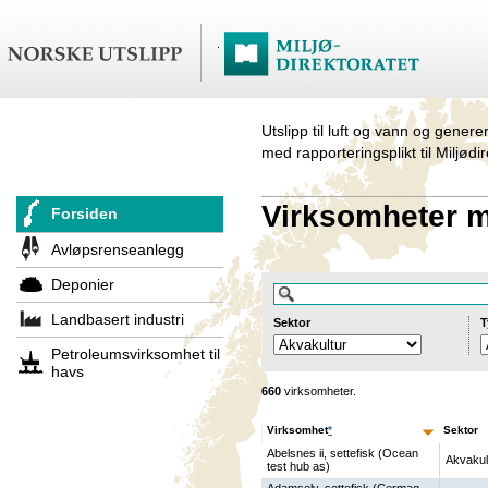
Utslipp til luft og vann og genere
med rapporteringsplikt til Miljødi
Virksomheter me
Forsiden
Avløpsrenseanlegg
Deponier
Landbasert industri
Sektor
T
Petroleumsvirksomhet til
havs
660
virksomheter.
Virksomhet
*
Sektor
Abelsnes ii, settefisk (Ocean
Akvakul
test hub as)