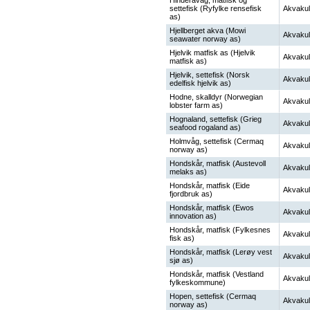
Hinderåvåg, matfisk og
settefisk (Ryfylke rensefisk
Akvakul
as)
Hjellberget akva (Mowi
Akvakul
seawater norway as)
Hjelvik matfisk as (Hjelvik
Akvakul
matfisk as)
Hjelvik, settefisk (Norsk
Akvakul
edelfisk hjelvik as)
Hodne, skalldyr (Norwegian
Akvakul
lobster farm as)
Hognaland, settefisk (Grieg
Akvakul
seafood rogaland as)
Holmvåg, settefisk (Cermaq
Akvakul
norway as)
Hondskår, matfisk (Austevoll
Akvakul
melaks as)
Hondskår, matfisk (Eide
Akvakul
fjordbruk as)
Hondskår, matfisk (Ewos
Akvakul
innovation as)
Hondskår, matfisk (Fylkesnes
Akvakul
fisk as)
Hondskår, matfisk (Lerøy vest
Akvakul
sjø as)
Hondskår, matfisk (Vestland
Akvakul
fylkeskommune)
Hopen, settefisk (Cermaq
Akvakul
norway as)