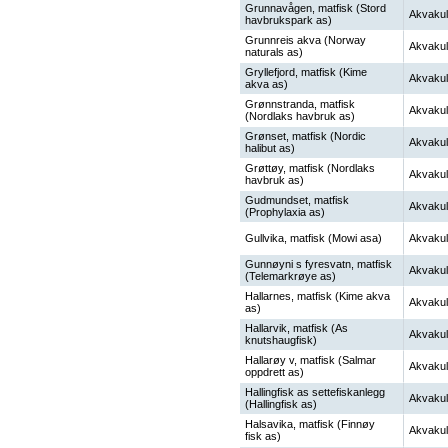
Grunnavågen, matfisk (Stord
Akvakul
havbrukspark as)
Grunnreis akva (Norway
Akvakul
naturals as)
Gryllefjord, matfisk (Kime
Akvakul
akva as)
Grønnstranda, matfisk
Akvakul
(Nordlaks havbruk as)
Grønset, matfisk (Nordic
Akvakul
halibut as)
Grøttøy, matfisk (Nordlaks
Akvakul
havbruk as)
Gudmundset, matfisk
Akvakul
(Prophylaxia as)
Gullvika, matfisk (Mowi asa)
Akvakul
Gunnøyni s fyresvatn, matfisk
Akvakul
(Telemarkrøye as)
Hallarnes, matfisk (Kime akva
Akvakul
as)
Hallarvik, matfisk (As
Akvakul
knutshaugfisk)
Hallarøy v, matfisk (Salmar
Akvakul
oppdrett as)
Hallingfisk as settefiskanlegg
Akvakul
(Hallingfisk as)
Halsavika, matfisk (Finnøy
Akvakul
fisk as)