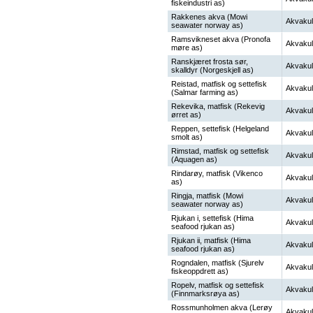
fiskeindustri as)
Rakkenes akva (Mowi
Akvakul
seawater norway as)
Ramsvikneset akva (Pronofa
Akvakul
møre as)
Ranskjæret frosta sør,
Akvakul
skalldyr (Norgeskjell as)
Reistad, matfisk og settefisk
Akvakul
(Salmar farming as)
Rekevika, matfisk (Rekevig
Akvakul
ørret as)
Reppen, settefisk (Helgeland
Akvakul
smolt as)
Rimstad, matfisk og settefisk
Akvakul
(Aquagen as)
Rindarøy, matfisk (Vikenco
Akvakul
as)
Ringja, matfisk (Mowi
Akvakul
seawater norway as)
Rjukan i, settefisk (Hima
Akvakul
seafood rjukan as)
Rjukan ii, matfisk (Hima
Akvakul
seafood rjukan as)
Rogndalen, matfisk (Sjurelv
Akvakul
fiskeoppdrett as)
Ropelv, matfisk og settefisk
Akvakul
(Finnmarksrøya as)
Rossmunholmen akva (Lerøy
Akvakul