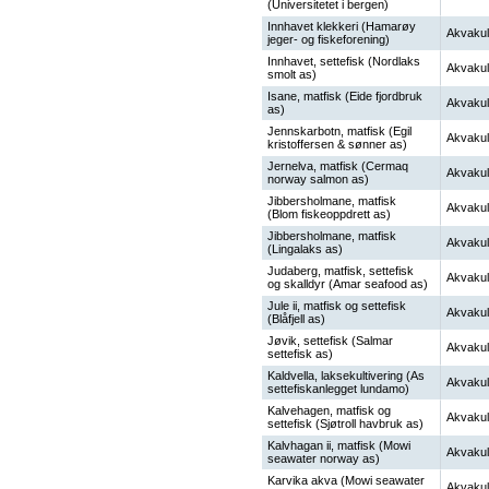
(Universitetet i bergen)
Innhavet klekkeri (Hamarøy
Akvakul
jeger- og fiskeforening)
Innhavet, settefisk (Nordlaks
Akvakul
smolt as)
Isane, matfisk (Eide fjordbruk
Akvakul
as)
Jennskarbotn, matfisk (Egil
Akvakul
kristoffersen & sønner as)
Jernelva, matfisk (Cermaq
Akvakul
norway salmon as)
Jibbersholmane, matfisk
Akvakul
(Blom fiskeoppdrett as)
Jibbersholmane, matfisk
Akvakul
(Lingalaks as)
Judaberg, matfisk, settefisk
Akvakul
og skalldyr (Amar seafood as)
Jule ii, matfisk og settefisk
Akvakul
(Blåfjell as)
Jøvik, settefisk (Salmar
Akvakul
settefisk as)
Kaldvella, laksekultivering (As
Akvakul
settefiskanlegget lundamo)
Kalvehagen, matfisk og
Akvakul
settefisk (Sjøtroll havbruk as)
Kalvhagan ii, matfisk (Mowi
Akvakul
seawater norway as)
Karvika akva (Mowi seawater
Akvakul