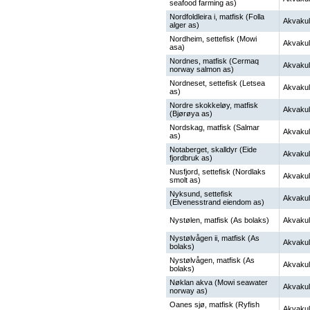
seafood farming as)
Nordfoldleira i, matfisk (Folla
Akvakul
alger as)
Nordheim, settefisk (Mowi
Akvakul
asa)
Nordnes, matfisk (Cermaq
Akvakul
norway salmon as)
Nordneset, settefisk (Letsea
Akvakul
as)
Nordre skokkeløy, matfisk
Akvakul
(Bjørøya as)
Nordskag, matfisk (Salmar
Akvakul
as)
Notaberget, skalldyr (Eide
Akvakul
fjordbruk as)
Nusfjord, settefisk (Nordlaks
Akvakul
smolt as)
Nyksund, settefisk
Akvakul
(Elvenesstrand eiendom as)
Nystølen, matfisk (As bolaks)
Akvakul
Nystølvågen ii, matfisk (As
Akvakul
bolaks)
Nystølvågen, matfisk (As
Akvakul
bolaks)
Nøklan akva (Mowi seawater
Akvakul
norway as)
Oanes sjø, matfisk (Ryfish
Akvakul