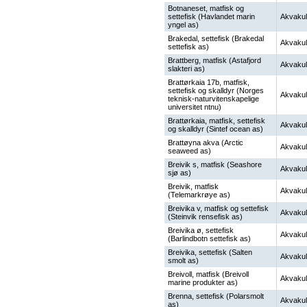
Botnaneset, matfisk og
settefisk (Havlandet marin
Akvakul
yngel as)
Brakedal, settefisk (Brakedal
Akvakul
settefisk as)
Brattberg, matfisk (Astafjord
Akvakul
slakteri as)
Brattørkaia 17b, matfisk,
settefisk og skalldyr (Norges
Akvakul
teknisk-naturvitenskapelige
universitet ntnu)
Brattørkaia, matfisk, settefisk
Akvakul
og skalldyr (Sintef ocean as)
Brattøyna akva (Arctic
Akvakul
seaweed as)
Breivik s, matfisk (Seashore
Akvakul
sjø as)
Breivik, matfisk
Akvakul
(Telemarkrøye as)
Breivika v, matfisk og settefisk
Akvakul
(Steinvik rensefisk as)
Breivika ø, settefisk
Akvakul
(Barlindbotn settefisk as)
Breivika, settefisk (Salten
Akvakul
smolt as)
Breivoll, matfisk (Breivoll
Akvakul
marine produkter as)
Brenna, settefisk (Polarsmolt
Akvakul
as)