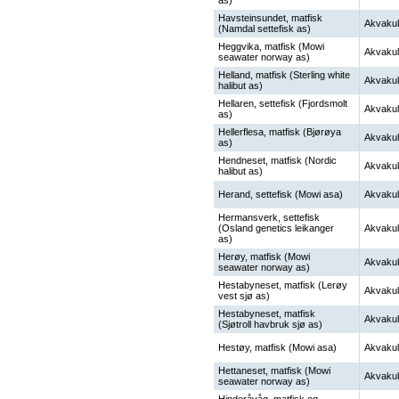
as)
Havsteinsundet, matfisk
Akvakul
(Namdal settefisk as)
Heggvika, matfisk (Mowi
Akvakul
seawater norway as)
Helland, matfisk (Sterling white
Akvakul
halibut as)
Hellaren, settefisk (Fjordsmolt
Akvakul
as)
Hellerflesa, matfisk (Bjørøya
Akvakul
as)
Hendneset, matfisk (Nordic
Akvakul
halibut as)
Herand, settefisk (Mowi asa)
Akvakul
Hermansverk, settefisk
(Osland genetics leikanger
Akvakul
as)
Herøy, matfisk (Mowi
Akvakul
seawater norway as)
Hestabyneset, matfisk (Lerøy
Akvakul
vest sjø as)
Hestabyneset, matfisk
Akvakul
(Sjøtroll havbruk sjø as)
Hestøy, matfisk (Mowi asa)
Akvakul
Hettaneset, matfisk (Mowi
Akvakul
seawater norway as)