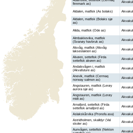
Adamselv, settefisk (Cermaq
Akvakul
finnmark as)
Aldalen, matfisk (As bolaks)
Akvakul
Aldalen, matfisk (Bolaks sjø
Akvakul
as)
Alida, matfisk (Ode as)
Akvakul
Almbakkevika, matfisk
Akvakul
(Svanøy havbruk as)
Alsvåg, matfisk (Alsvåg
Akvakul
lakseslakteri as)
Alvøen, settefisk (Firda
Akvakul
settefisk alvøen as)
Andalsvågen i, matfisk
Akvakul
(Akvafuture as)
Anevik, matfisk (Cermaq
Akvakul
norway salmon as)
Angstauren, matfisk (Lerøy
Akvakul
aurora sjø as)
Angstauren, matfisk (Lerøy
Akvakul
midt as)
Arnafjord, settefisk (Firda
Akvakul
settefisk arnafjord as)
Aslakskårvika (Pronofa asa)
Akvakul
Astridholmen, skalldyr (Val
Akvakul
skoler as)
Aunvågen, settefisk (Nekton
Akvakul