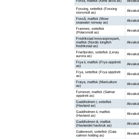
Forså, matfisk (Kime akva as)
Akvakul
Fossing, settefisk (Fossing
Akvakul
storsmolt as)
Fosså, matfisk (Mowi
Akvakul
seawater norway as)
Framnes, settefisk
Akvakul
(Polarsmolt as)
Fredrikstad innovasjonspark,
matfisk (Nordic kingfish
Akvakul
fredrikstad as)
Friarfjorden, settefisk (Lerøy
Akvakul
aurora as)
Frya ii, matfisk (Frya oppdrett
Akvakul
as)
Frya, settefisk (Frya oppdrett
Akvakul
as)
Frøya, matfisk (Mariculture
Akvakul
as)
Furneset, matfisk (Salmar
Akvakul
oppdrett as)
Gaddholmen i, settefisk
Akvakul
(Havland as)
Gaddholmen ii, matfisk
Akvakul
(Havland as)
Gaddholmen iii, matfisk
Akvakul
(Havlandet havbruk as)
Galteneset, settefisk (Gaia
Akvakul
salmon holding as)