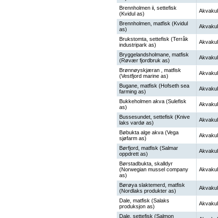
Brennholmen ii, settefisk
Akvakul
(Kvidul as)
Brennholmen, matfisk (Kvidul
Akvakul
as)
Brukstomta, settefisk (Terråk
Akvakul
industripark as)
Bryggelandsholmane, matfisk
Akvakul
(Røvær fjordbruk as)
Brønnøyskjæran , matfisk
Akvakul
(Vestfjord marine as)
Bugane, matfisk (Hofseth sea
Akvakul
farming as)
Bukkeholmen akva (Sulefisk
Akvakul
as)
Bussesundet, settefisk (Knive
Akvakul
laks vardø as)
Bøbukta alge akva (Vega
Akvakul
sjøfarm as)
Børfjord, matfisk (Salmar
Akvakul
oppdrett as)
Børstadbukta, skalldyr
(Norwegian mussel company
Akvakul
as)
Børøya slaktemerd, matfisk
Akvakul
(Nordlaks produkter as)
Dale, matfisk (Salaks
Akvakul
produksjon as)
Dale, settefisk (Salmon