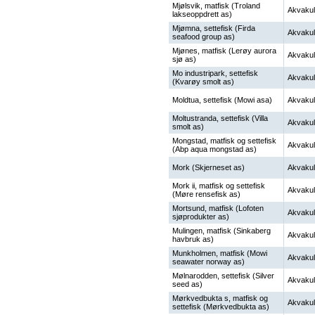
Mjølsvik, matfisk (Troland
Akvakul
lakseoppdrett as)
Mjømna, settefisk (Firda
Akvakul
seafood group as)
Mjønes, matfisk (Lerøy aurora
Akvakul
sjø as)
Mo industripark, settefisk
Akvakul
(Kvarøy smolt as)
Moldtua, settefisk (Mowi asa)
Akvakul
Moltustranda, settefisk (Villa
Akvakul
smolt as)
Mongstad, matfisk og settefisk
Akvakul
(Abp aqua mongstad as)
Mork (Skjerneset as)
Akvakul
Mork ii, matfisk og settefisk
Akvakul
(Møre rensefisk as)
Mortsund, matfisk (Lofoten
Akvakul
sjøprodukter as)
Mulingen, matfisk (Sinkaberg
Akvakul
havbruk as)
Munkholmen, matfisk (Mowi
Akvakul
seawater norway as)
Mølnarodden, settefisk (Silver
Akvakul
seed as)
Mørkvedbukta s, matfisk og
Akvakul
settefisk (Mørkvedbukta as)