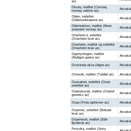
as)
Oksøy, matfisk (Cermaq
Akvakul
norway salmon as)
Olden, settefisk
Akvakul
(Oldenselskapene as)
Olderbakken, matfisk (Mowi
Akvakul
seawater norway as)
Onarheim ii, settefisk
Akvakul
(Onarheim bruk as)
Onarheim, matfisk og settefisk
Akvakul
(Onarheim bruk as)
Oppmyrbogen, matfisk
Akvakul
(Multigen gadus as)
Orstranda akva (Algea as)
Akvakul
Ortnevik, matfisk (Tubilah as)
Akvakul
Osavatnet, settefisk (Osan
Akvakul
settefisk as)
Oslandsurda, matfisk (Osland
Akvakul
genetics as)
Ospa (Firda sjøfarmer as)
Akvakul
Ospenes, settefisk (Bolstad
Akvakul
bruk as)
Ospeneset, matfisk (Eide
Akvakul
fjordbruk as)
Porsvika, matfisk (Sotra
Akvakul