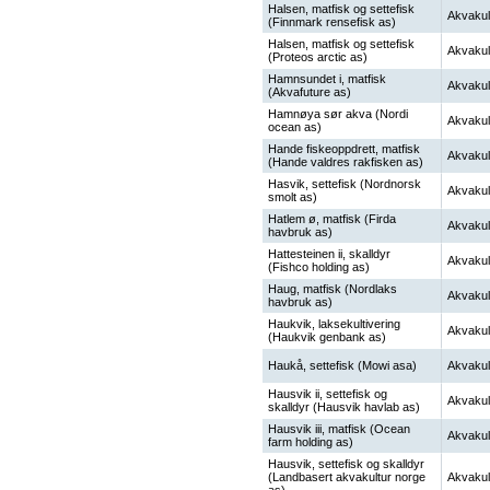
Halsen, matfisk og settefisk
Akvakul
(Finnmark rensefisk as)
Halsen, matfisk og settefisk
Akvakul
(Proteos arctic as)
Hamnsundet i, matfisk
Akvakul
(Akvafuture as)
Hamnøya sør akva (Nordi
Akvakul
ocean as)
Hande fiskeoppdrett, matfisk
Akvakul
(Hande valdres rakfisken as)
Hasvik, settefisk (Nordnorsk
Akvakul
smolt as)
Hatlem ø, matfisk (Firda
Akvakul
havbruk as)
Hattesteinen ii, skalldyr
Akvakul
(Fishco holding as)
Haug, matfisk (Nordlaks
Akvakul
havbruk as)
Haukvik, laksekultivering
Akvakul
(Haukvik genbank as)
Haukå, settefisk (Mowi asa)
Akvakul
Hausvik ii, settefisk og
Akvakul
skalldyr (Hausvik havlab as)
Hausvik iii, matfisk (Ocean
Akvakul
farm holding as)
Hausvik, settefisk og skalldyr
(Landbasert akvakultur norge
Akvakul