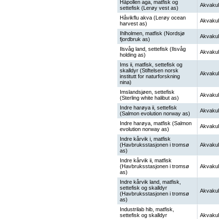
Håpollen aga, matfisk og
Akvakul
settefisk (Lerøy vest as)
Håvikflu akva (Lerøy ocean
Akvakul
harvest as)
Ihlholmen, matfisk (Nordsjø
Akvakul
fjordbruk as)
Ilsvåg land, settefisk (Ilsvåg
Akvakul
holding as)
Ims ii, matfisk, settefisk og
skalldyr (Stiftelsen norsk
Akvakul
institutt for naturforskning
nina)
Imslandsjøen, settefisk
Akvakul
(Sterling white halibut as)
Indre harøya ii, settefisk
Akvakul
(Salmon evolution norway as)
Indre harøya, matfisk (Salmon
Akvakul
evolution norway as)
Indre kårvik i, matfisk
(Havbruksstasjonen i tromsø
Akvakul
as)
Indre kårvik ii, matfisk
(Havbruksstasjonen i tromsø
Akvakul
as)
Indre kårvik land, matfisk,
settefisk og skalldyr
Akvakul
(Havbruksstasjonen i tromsø
as)
Industrilab hib, matfisk,
settefisk og skalldyr
Akvakul