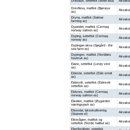
Dravlaus, settefisk (Mowi asa)
Akvakul
Drevflesa, matfisk (Bjørøya
Akvakul
as)
Dryna, matfisk (Salmar
Akvakul
farming as)
Dypeidet, matfisk (Cermaq
Akvakul
norway salmon as)
Dyping, settefisk (Cermaq
Akvakul
norway as)
Dypingan akva (Sjøgård - the
Akvakul
sea farm as)
Dypingen, matfisk (Nordlaks
Akvakul
havbruk as)
Eiane, settefisk (Lerøy vest
Akvakul
as)
Eidestø, settefisk (Eide smolt
Akvakul
as)
Eidesvik, settefisk (Eidesvik
Akvakul
settefisk as)
Eidsnes, matfisk (Cermaq
Akvakul
norway salmon as)
Eikeilen, matfisk (Øygarden
Akvakul
næringspark as)
Eikesdal, laksekultivering
Akvakul
(Statnett sf)
Eikevågen, matfisk og
Akvakul
settefisk (Nordic halibut as)
Eiterfjordbotn, settefisk