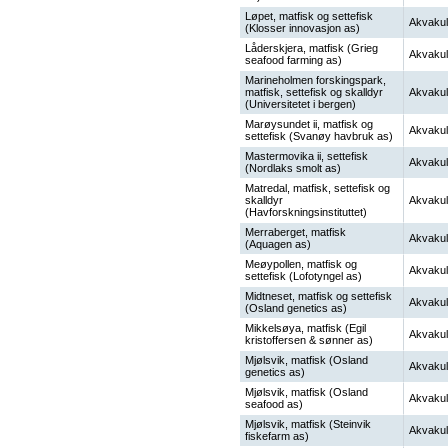
Løpet, matfisk og settefisk
Akvakul
(Klosser innovasjon as)
Låderskjera, matfisk (Grieg
Akvakul
seafood farming as)
Marineholmen forskingspark,
matfisk, settefisk og skalldyr
Akvakul
(Universitetet i bergen)
Marøysundet ii, matfisk og
Akvakul
settefisk (Svanøy havbruk as)
Mastermovika ii, settefisk
Akvakul
(Nordlaks smolt as)
Matredal, matfisk, settefisk og
skalldyr
Akvakul
(Havforskningsinstituttet)
Merraberget, matfisk
Akvakul
(Aquagen as)
Meøypollen, matfisk og
Akvakul
settefisk (Lofotyngel as)
Midtneset, matfisk og settefisk
Akvakul
(Osland genetics as)
Mikkelsøya, matfisk (Egil
Akvakul
kristoffersen & sønner as)
Mjølsvik, matfisk (Osland
Akvakul
genetics as)
Mjølsvik, matfisk (Osland
Akvakul
seafood as)
Mjølsvik, matfisk (Steinvik
Akvakul
fiskefarm as)