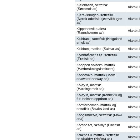
Kjølebrønn, settefisk
Akvakul
(Sørsmolt as)
Kjørsvikbugen, settefisk
(Norsk edelfisk kjørsvikbugen
Akvakul
as)
Klippenesvika akva
Akvakul
(Ramsholmen as)
Klubban i, settefisk (Helgeland
Akvakul
smolt as)
Klubben, matfisk (Salmar as)
Akvakul
Klybbatårnet ssø, settefisk
Akvakul
(Frøfisk as)
Knappen solheim, matfisk
Akvakul
(Havforskningsinstituttet)
Kobbavika, matfisk (Mowi
Akvakul
seawater norway as)
Koløy n, matfisk
Akvakul
(Hardingsmolt as)
Koløy n, matfisk (Kobbevik og
Akvakul
furuholmen oppdrett as)
Komfarholmen, matfisk og
Akvakul
settefisk (Bolaks land as)
Kongsmoelva, settefisk (Mowi
Akvakul
asa)
Korsneset, skalldyr (Finefish
Akvakul
as)
Kraknes ii, matfisk, settefisk
Akvakul
og skalldyr (Nofima as)