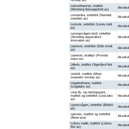
norway as)
Leivsethamran, matfisk
Akvakul
(Wenberg fiskeoppdrett as)
Lennavika, settefisk (Namdal
Akvakul
settefisk as)
Lensvik, settefisk (Lerøy midt
Akvakul
as)
Lerangsvågen land, settefisk
(Skretting aquaculture
Akvakul
innovation as)
Lianeset, settefisk (Eide smolt
Akvakul
as)
Lianeset, skalldyr (Pronofa
Akvakul
møre as)
Lilleelv, matfisk (Sigerfjord fisk
Akvakul
as)
Lindvik, matfisk (Mowi
Akvakul
seawater norway as)
Lingaholmane, matfisk
Akvakul
(Lingalaks as)
Lista fly- og næringspark,
matfisk og settefisk (Lista laks
Akvakul
as)
Ljonesvågen, settefisk (Biofish
Akvakul
as)
Ljøsnes, matfisk og settefisk
Akvakul
(Mowi asa)
Lofoss mølle, matfisk (Lofoss
Akvakul
fisk as)