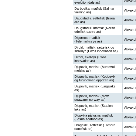
Akvakul
evolution dale as)
Darbovika, matfisk (Salmar
Akvakul
farming as)
Daugstad ii, settefisk (Irsea
Akvakul
arc as)
Daugstad iii, matfisk (Norsk
Akvakul
edelfisk sætre as)
Digernes, matfisk
Akvakul
(Telemarkrøye as)
Dirdal, matfisk, settefisk og
Akvakul
skalldyr (Ewos innovation as)
Dirdal, skalldyr (Ewos
Akvakul
innovation as)
Djupevik, matfisk (Austevoll
Akvakul
melaks as)
Djupevik, matfisk (Kobbevik
Akvakul
og furuholmen oppdrett as)
Djupevik, matfisk (Lingalaks
Akvakul
as)
Djupevik, matfisk (Mowi
Akvakul
seawater norway as)
Djupevik, matfisk (Stadion
Akvakul
laks as)
Djupvika på losna, matfisk
Akvakul
(Losna seafood as)
Drageide, settefisk (Tombre
Akvakul
settefisk as)