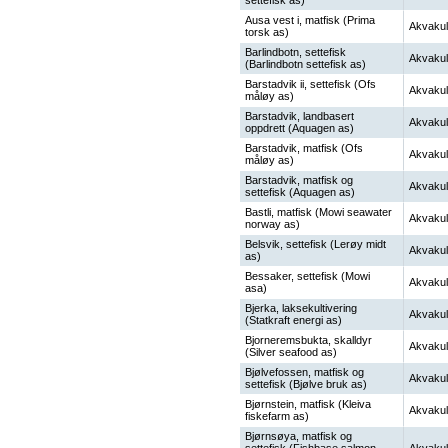
settefisk as)
Ausa vest i, matfisk (Prima
Akvakul
torsk as)
Barlindbotn, settefisk
Akvakul
(Barlindbotn settefisk as)
Barstadvik ii, settefisk (Ofs
Akvakul
måløy as)
Barstadvik, landbasert
Akvakul
oppdrett (Aquagen as)
Barstadvik, matfisk (Ofs
Akvakul
måløy as)
Barstadvik, matfisk og
Akvakul
settefisk (Aquagen as)
Bastli, matfisk (Mowi seawater
Akvakul
norway as)
Belsvik, settefisk (Lerøy midt
Akvakul
as)
Bessaker, settefisk (Mowi
Akvakul
asa)
Bjerka, laksekultivering
Akvakul
(Statkraft energi as)
Bjorneremsbukta, skalldyr
Akvakul
(Silver seafood as)
Bjølvefossen, matfisk og
Akvakul
settefisk (Bjølve bruk as)
Bjørnstein, matfisk (Kleiva
Akvakul
fiskefarm as)
Bjørnsøya, matfisk og