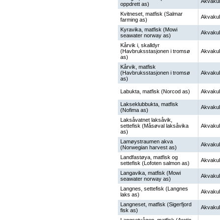
Akvakul
oppdrett as)
Kvitneset, matfisk (Salmar
Akvakul
farming as)
Kyravika, matfisk (Mowi
Akvakul
seawater norway as)
Kårvik i, skalldyr
(Havbruksstasjonen i tromsø
Akvakul
as)
Kårvik, matfisk
(Havbruksstasjonen i tromsø
Akvakul
as)
Labukta, matfisk (Norcod as)
Akvakul
Lakseklubbukta, matfisk
Akvakul
(Nofima as)
Laksåvatnet laksåvik,
settefisk (Måsøval laksåvika
Akvakul
as)
Lamøystraumen akva
Akvakul
(Norwegian harvest as)
Landfastøya, matfisk og
Akvakul
settefisk (Lofoten salmon as)
Langavika, matfisk (Mowi
Akvakul
seawater norway as)
Langnes, settefisk (Langnes
Akvakul
laks as)
Langneset, matfisk (Sigerfjord
Akvakul
fisk as)