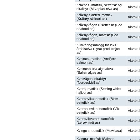
Kraknes, matfisk, settefisk og
Akvakul
skalldyr (Akvaplan-niva as)
Kråkøy slakteri, matfisk
Akvakul
(Kråkøy slakteri as)
Kråkøyvågen ii, settefisk (Eco
Akvakul
seafood as)
Kråkøyvågen, matfisk (Eco
Akvakul
seafood as)
Kultiveringsanlegg for laks
årdalselva (Lyse produksjon
Akvakul
as)
Kvalnes, matfisk (Andfjord
Akvakul
salmon as)
Kvalnesbukta alge akva
Akvakul
(Salten algae as)
Kvalvågen, skalldyr
Akvakul
(Norgeskjell as)
Kvera, matfisk (Sterling white
Akvakul
halibut as)
Kvernavika, settefisk (Blom
Akvakul
settefisk as)
Kvernhusvika, settefisk (Vik
Akvakul
settefisk as)
Kvernvikvatnet, settefisk
Akvakul
(Lerøy midt as)
Kvinge s, settefisk (Mowi asa)
Akvakul
Kvingra, matfisk (Salmar