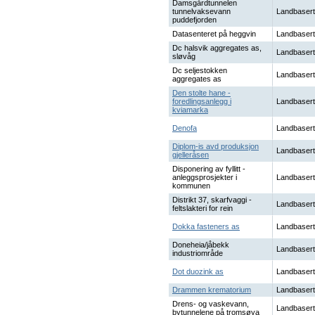
Damsgårdtunnelen
tunnelvaksevann
Landbasert
puddefjorden
Datasenteret på heggvin
Landbasert
Dc halsvik aggregates as,
Landbasert
sløvåg
Dc seljestokken
Landbasert
aggregates as
Den stolte hane -
foredlingsanlegg i
Landbasert
kviamarka
Denofa
Landbasert
Diplom-is avd produksjon
Landbasert
gjelleråsen
Disponering av fyllitt -
anleggsprosjekter i
Landbasert
kommunen
Distrikt 37, skarfvaggi -
Landbasert
feltslakteri for rein
Dokka fasteners as
Landbasert
Doneheia/jåbekk
Landbasert
industriområde
Dot duozink as
Landbasert
Drammen krematorium
Landbasert
Drens- og vaskevann,
Landbasert
bytunnelene på tromsøya