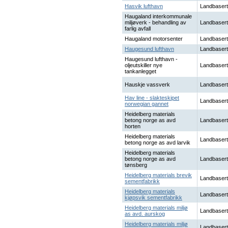
Hasvik lufthavn
Landbasert
Haugaland interkommunale
miljøverk - behandling av
Landbasert
farlig avfall
Haugaland motorsenter
Landbasert
Haugesund lufthavn
Landbasert
Haugesund lufthavn -
oljeutskiller nye
Landbasert
tankanlegget
Hauskje vassverk
Landbasert
Hav line - slakteskipet
Landbasert
norwegian gannet
Heidelberg materials
betong norge as avd
Landbasert
horten
Heidelberg materials
Landbasert
betong norge as avd larvik
Heidelberg materials
betong norge as avd
Landbasert
tønsberg
Heidelberg materials brevik
Landbasert
sementfabrikk
Heidelberg materials
Landbasert
kjøpsvik sementfabrikk
Heidelberg materials miljø
Landbasert
as avd. aurskog
Heidelberg materials miljø
Landbasert