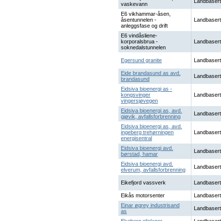
Landbasert
vaskevann
E6 vikhammar-åsen,
åsentunnelen -
Landbasert
anleggsfase og drift
E6 vindåsliene-
korporalsbrua -
Landbasert
soknedalstunnelen
Egersund granite
Landbasert
Eide brandasund as avd.
Landbasert
brandasund
Eidsiva bioenergi as -
kongsvinger
Landbasert
vingersjøvegen
Eidsiva bioenergi as, avd.
Landbasert
gjøvik, avfallsforbrenning
Eidsiva bioenergi as, avd.
ingeberg trehørningen
Landbasert
energisentral
Eidsiva bioenergi avd.
Landbasert
børstad, hamar
Eidsiva bioenergi avd.
Landbasert
elverum, avfallsforbrenning
Eikefjord vassverk
Landbasert
Eikås motorsenter
Landbasert
Einar øgrey industrisand
Landbasert
as