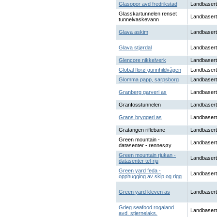
Glasopor avd fredrikstad
Landbasert
Glasskartunnelen renset
Landbasert
tunnelvaskevann
Glava askim
Landbasert
Glava stjørdal
Landbasert
Glencore nikkelverk
Landbasert
Global florø gunnhildvågen
Landbasert
Glomma papp, sarpsborg
Landbasert
Granberg garveri as
Landbasert
Granfosstunnelen
Landbasert
Grans bryggeri as
Landbasert
Gratangen riflebane
Landbasert
Green mountain -
Landbasert
datasenter - rennesøy
Green mountain rjukan -
Landbasert
datasenter tel-rju
Green yard feda -
Landbasert
opphugging av skip og rigg
Green yard kleven as
Landbasert
Grieg seafood rogaland
Landbasert
avd. stjernelaks.