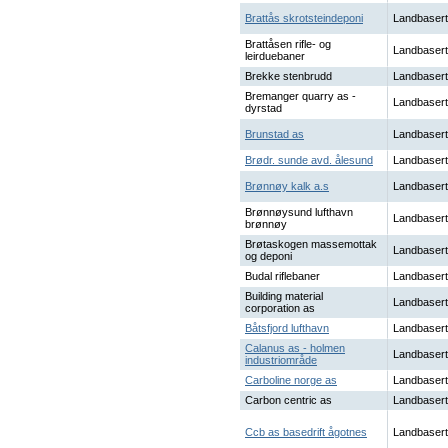
Brattås skrotsteindeponi
Landbasert
Brattåsen rifle- og
Landbasert
leirduebaner
Brekke stenbrudd
Landbasert
Bremanger quarry as -
Landbasert
dyrstad
Brunstad as
Landbasert
Brødr. sunde avd. ålesund
Landbasert
Brønnøy kalk a.s
Landbasert
Brønnøysund lufthavn
Landbasert
brønnøy
Brøtaskogen massemottak
Landbasert
og deponi
Budal riflebaner
Landbasert
Building material
Landbasert
corporation as
Båtsfjord lufthavn
Landbasert
Calanus as - holmen
Landbasert
industriområde
Carboline norge as
Landbasert
Carbon centric as
Landbasert
Ccb as basedrift ågotnes
Landbasert