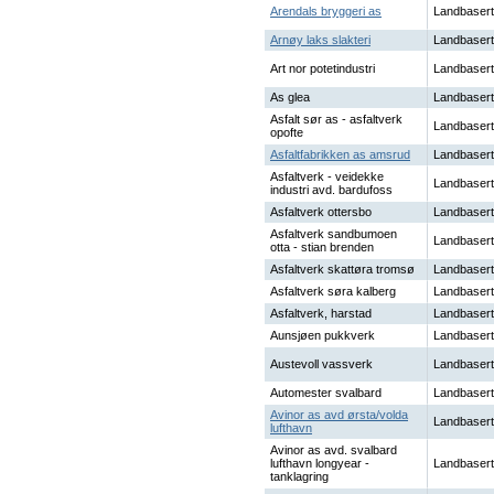
Arendals bryggeri as
Landbasert
Arnøy laks slakteri
Landbasert
Art nor potetindustri
Landbasert
As glea
Landbasert
Asfalt sør as - asfaltverk
Landbasert
opofte
Asfaltfabrikken as amsrud
Landbasert
Asfaltverk - veidekke
Landbasert
industri avd. bardufoss
Asfaltverk ottersbo
Landbasert
Asfaltverk sandbumoen
Landbasert
otta - stian brenden
Asfaltverk skattøra tromsø
Landbasert
Asfaltverk søra kalberg
Landbasert
Asfaltverk, harstad
Landbasert
Aunsjøen pukkverk
Landbasert
Austevoll vassverk
Landbasert
Automester svalbard
Landbasert
Avinor as avd ørsta/volda
Landbasert
lufthavn
Avinor as avd. svalbard
lufthavn longyear -
Landbasert
tanklagring