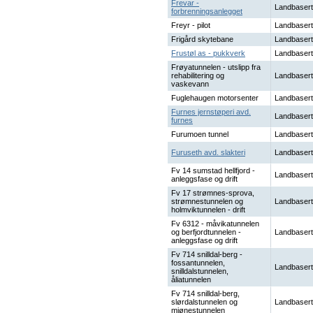
Frevar -
Landbasert
forbrenningsanlegget
Freyr - pilot
Landbasert
Frigård skytebane
Landbasert
Frustøl as - pukkverk
Landbasert
Frøyatunnelen - utslipp fra
rehabilitering og
Landbasert
vaskevann
Fuglehaugen motorsenter
Landbasert
Furnes jernstøperi avd.
Landbasert
furnes
Furumoen tunnel
Landbasert
Furuseth avd. slakteri
Landbasert
Fv 14 sumstad hellfjord -
Landbasert
anleggsfase og drift
Fv 17 strømnes-sprova,
strømnestunnelen og
Landbasert
holmviktunnelen - drift
Fv 6312 - måvikatunnelen
og berfjordtunnelen -
Landbasert
anleggsfase og drift
Fv 714 snilldal-berg -
fossantunnelen,
Landbasert
snilldalstunnelen,
åliatunnelen
Fv 714 snilldal-berg,
slørdalstunnelen og
Landbasert
mjønestunnelen