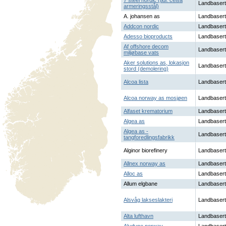
7 steel nordic (tidl. celsa
Landbasert
armeringsstål)
A. johansen as
Landbasert
Addcon nordic
Landbasert
Adesso bioproducts
Landbasert
Af offshore decom
Landbasert
miljøbase vats
Aker solutions as, lokasjon
Landbasert
stord (demolering)
Alcoa lista
Landbasert
Alcoa norway as mosjøen
Landbasert
Alfaset krematorium
Landbasert
Algea as
Landbasert
Algea as -
Landbasert
tangforedlingsfabrikk
Alginor biorefinery
Landbasert
Allnex norway as
Landbasert
Alloc as
Landbasert
Allum elgbane
Landbasert
Alsvåg lakseslakteri
Landbasert
Alta lufthavn
Landbasert