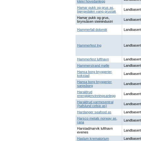
kleivi hovedanlegg
Hamar pukk og grus as,
Landbasert
bjørgedalen vang grustak
Hamar pukk og grus,
Landbasert
brynsåsen steinindustri
Hammerfall dolomitt
Landbasert
Hammerfest lng
Landbasert
Hammerfest lufthavn
Landbasert
Hammerstrand mølle
Landbasert
Hansa borg bryggerier,
Landbasert
kokstad
Hansa borg bryggerier,
Landbasert
sarpsborg
Haraldrud
Landbasert
energigjenvinningsanlegg
Haraldrud varmesentral
Landbasert
(hafslund celsio as)
Hardanger seafood as
Landbasert
Harsco metals norway as,
Landbasert
rana
Harstad/narvik lufthavn
Landbasert
evenes
Haslum krematorium
Landbasert