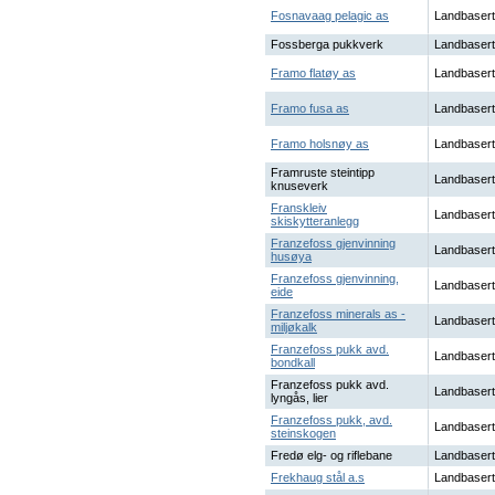
Fosnavaag pelagic as
Landbasert
Fossberga pukkverk
Landbasert
Framo flatøy as
Landbasert
Framo fusa as
Landbasert
Framo holsnøy as
Landbasert
Framruste steintipp
Landbasert
knuseverk
Franskleiv
Landbasert
skiskytteranlegg
Franzefoss gjenvinning
Landbasert
husøya
Franzefoss gjenvinning,
Landbasert
eide
Franzefoss minerals as -
Landbasert
miljøkalk
Franzefoss pukk avd.
Landbasert
bondkall
Franzefoss pukk avd.
Landbasert
lyngås, lier
Franzefoss pukk, avd.
Landbasert
steinskogen
Fredø elg- og riflebane
Landbasert
Frekhaug stål a.s
Landbasert