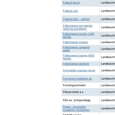
Fatland jæren
Landbasert
Fatland oslo
Landbasert
Fatland ølen - slakteri
Landbasert
Felleskjøpet agri fabrikk
Landbasert
nedre ila trondheim
Felleskjøpet kambo 1500
Landbasert
fabrikk
Felleskjøpet modum
Landbasert
Felleskjøpet rogaland
Landbasert
agder
Felleskjøpet stange 4500
Landbasert
fabrikk
Felleskjøpet steinkjer
Landbasert
Ferroglobe mangan norge
Landbasert
Ferrozink trondheim as
Landbasert
Festningstunnelen
Landbasert
Fiberprodukt a.s
Landbasert
Fibo as, fyringsanlegg
Landbasert
Figgjo - keramiske
Landbasert
produkter produksjon