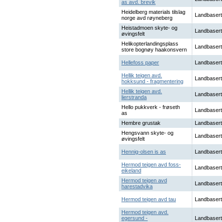
as avd. brevik
Heidelberg materials tilslag
Landbasert
norge avd røyneberg
Heistadmoen skyte- og
Landbasert
øvingsfelt
Helikopterlandingsplass
Landbasert
store bognøy haakonsvern
Hellefoss paper
Landbasert
Hellik teigen avd.
Landbasert
hokksund - fragmentering
Hellik teigen avd.
Landbasert
lierstranda
Hello pukkverk - frøseth
Landbasert
as
Hembre grustak
Landbasert
Hengsvann skyte- og
Landbasert
øvingsfelt
Hennig-olsen is as
Landbasert
Hermod teigen avd foss-
Landbasert
eikeland
Hermod teigen avd
Landbasert
harestadvika
Hermod teigen avd tau
Landbasert
Hermod teigen avd.
egersund -
Landbasert