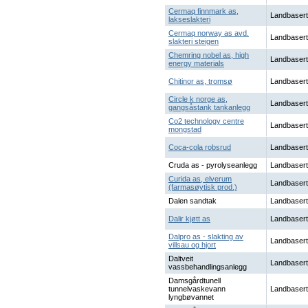
Cermaq finnmark as,
Landbasert
lakseslakteri
Cermaq norway as avd.
Landbasert
slakteri steigen
Chemring nobel as, high
Landbasert
energy materials
Chitinor as, tromsø
Landbasert
Circle k norge as,
Landbasert
gangsåstank tankanlegg
Co2 technology centre
Landbasert
mongstad
Coca-cola robsrud
Landbasert
Cruda as - pyrolyseanlegg
Landbasert
Curida as, elverum
Landbasert
(farmasøytisk prod.)
Dalen sandtak
Landbasert
Dalir kjøtt as
Landbasert
Dalpro as - slakting av
Landbasert
villsau og hjort
Daltveit
Landbasert
vassbehandlingsanlegg
Damsgårdtunell
tunnelvaskevann
Landbasert
lyngbøvannet