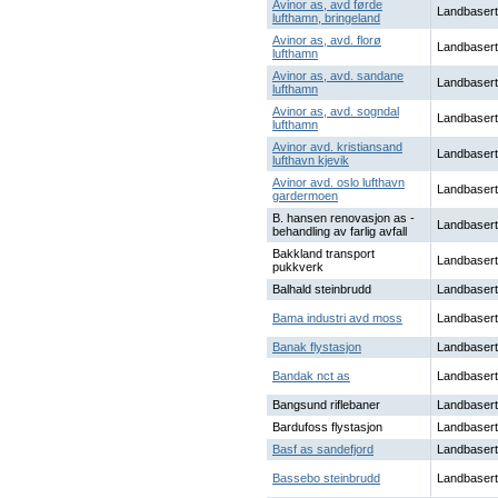
Avinor as, avd førde
Landbasert
lufthamn, bringeland
Avinor as, avd. florø
Landbasert
lufthamn
Avinor as, avd. sandane
Landbasert
lufthamn
Avinor as, avd. sogndal
Landbasert
lufthamn
Avinor avd. kristiansand
Landbasert
lufthavn kjevik
Avinor avd. oslo lufthavn
Landbasert
gardermoen
B. hansen renovasjon as -
Landbasert
behandling av farlig avfall
Bakkland transport
Landbasert
pukkverk
Balhald steinbrudd
Landbasert
Bama industri avd moss
Landbasert
Banak flystasjon
Landbasert
Bandak nct as
Landbasert
Bangsund riflebaner
Landbasert
Bardufoss flystasjon
Landbasert
Basf as sandefjord
Landbasert
Bassebo steinbrudd
Landbasert