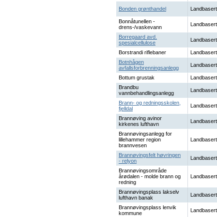
Bonden grønthandel
Landbasert
Bonnåtunellen -
Landbasert
drens-/vaskevann
Borregaard avd.
Landbasert
spesialcellulose
Borstrandi riflebaner
Landbasert
Botnhågen
Landbasert
avfallsforbrenningsanlegg
Bottum grustak
Landbasert
Brandbu
Landbasert
vannbehandlingsanlegg
Brann- og redningsskolen,
Landbasert
fjelldal
Brannøving avinor
Landbasert
kirkenes lufthavn
Brannøvingsanlegg for
lillehammer region
Landbasert
brannvesen
Brannøvingsfelt høvringen
Landbasert
- relyon
Brannøvingsområde
årødalen - molde brann og
Landbasert
redning
Brannøvingsplass lakselv
Landbasert
lufthavn banak
Brannøvingsplass lenvik
Landbasert
kommune