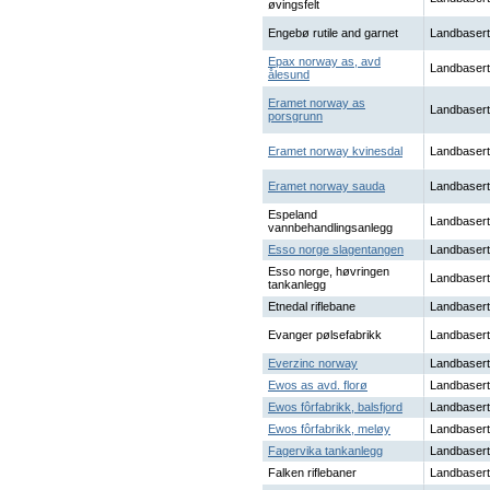
øvingsfelt
Engebø rutile and garnet
Landbasert
Epax norway as, avd
Landbasert
ålesund
Eramet norway as
Landbasert
porsgrunn
Eramet norway kvinesdal
Landbasert
Eramet norway sauda
Landbasert
Espeland
Landbasert
vannbehandlingsanlegg
Esso norge slagentangen
Landbasert
Esso norge, høvringen
Landbasert
tankanlegg
Etnedal riflebane
Landbasert
Evanger pølsefabrikk
Landbasert
Everzinc norway
Landbasert
Ewos as avd. florø
Landbasert
Ewos fôrfabrikk, balsfjord
Landbasert
Ewos fôrfabrikk, meløy
Landbasert
Fagervika tankanlegg
Landbasert
Falken riflebaner
Landbasert