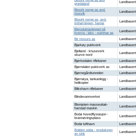
Biosirk norge as avd
Landbasert
grødaland
Biosirk norge as avd.
Landbasert
mosvik
Biosirk norge as, avd.
Landbasert
trehørningen, hamar
Biproduktanlegget på
Landbasert
kverva - laks - nutrimar as
Bir ressurs as
Landbasert
Bjarkøy pukkverk
Landbasert
Bjelland - knuseverk
Landbasert
skurve nord
Bjørkedalen riflebaner
Landbasert
Bjørndalen pukkverk as
Landbasert
Bjørnegårdtunnelen
Landbasert
Bjørnøya, tankanlegg -
Landbasert
helikopter
Blikshavn riflebaner
Landbasert
Blindevannverket
Landbasert
Blomjoten masseuttak-
Landbasert
harstad maskin
Bodø hovedflystasjon -
Landbasert
brannøvingsplass
Bodø lufthavn
Landbasert
Boliden odda - produksjon
Landbasert
av sink