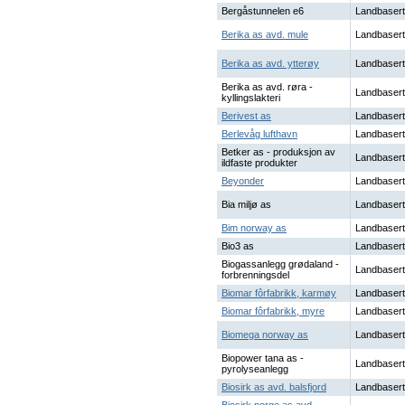
Bergåstunnelen e6
Landbasert
Berika as avd. mule
Landbasert
Berika as avd. ytterøy
Landbasert
Berika as avd. røra -
Landbasert
kyllingslakteri
Berivest as
Landbasert
Berlevåg lufthavn
Landbasert
Betker as - produksjon av
Landbasert
ildfaste produkter
Beyonder
Landbasert
Bia miljø as
Landbasert
Bim norway as
Landbasert
Bio3 as
Landbasert
Biogassanlegg grødaland -
Landbasert
forbrenningsdel
Biomar fôrfabrikk, karmøy
Landbasert
Biomar fôrfabrikk, myre
Landbasert
Biomega norway as
Landbasert
Biopower tana as -
Landbasert
pyrolyseanlegg
Biosirk as avd. balsfjord
Landbasert