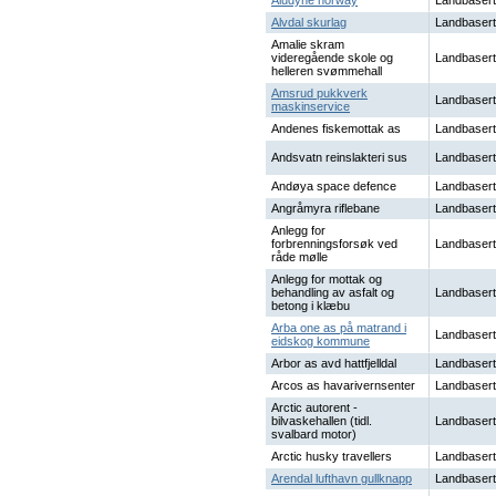
Aludyne norway
Landbasert
Alvdal skurlag
Landbasert
Amalie skram
videregående skole og
Landbasert
helleren svømmehall
Amsrud pukkverk
Landbasert
maskinservice
Andenes fiskemottak as
Landbasert
Andsvatn reinslakteri sus
Landbasert
Andøya space defence
Landbasert
Angråmyra riflebane
Landbasert
Anlegg for
forbrenningsforsøk ved
Landbasert
råde mølle
Anlegg for mottak og
behandling av asfalt og
Landbasert
betong i klæbu
Arba one as på matrand i
Landbasert
eidskog kommune
Arbor as avd hattfjelldal
Landbasert
Arcos as havarivernsenter
Landbasert
Arctic autorent -
bilvaskehallen (tidl.
Landbasert
svalbard motor)
Arctic husky travellers
Landbasert
Arendal lufthavn gullknapp
Landbasert