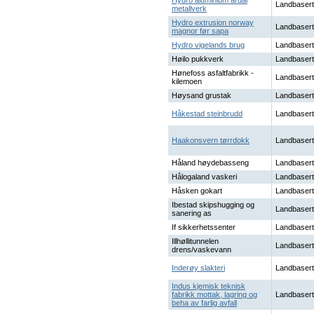
Hydro aluminium årdal
Landbasert
metallverk
Hydro extrusion norway
Landbasert
magnor før sapa
Hydro vigelands brug
Landbasert
Høilo pukkverk
Landbasert
Hønefoss asfaltfabrikk -
Landbasert
kilemoen
Høysand grustak
Landbasert
Håkestad steinbrudd
Landbasert
Haakonsvern tørrdokk
Landbasert
Håland høydebasseng
Landbasert
Hålogaland vaskeri
Landbasert
Håsken gokart
Landbasert
Ibestad skipshugging og
Landbasert
sanering as
If sikkerhetssenter
Landbasert
Illhøllitunnelen
Landbasert
drens/vaskevann
Inderøy slakteri
Landbasert
Indus kjemisk teknisk
fabrikk mottak, lagring og
Landbasert
beha av farlig avfall