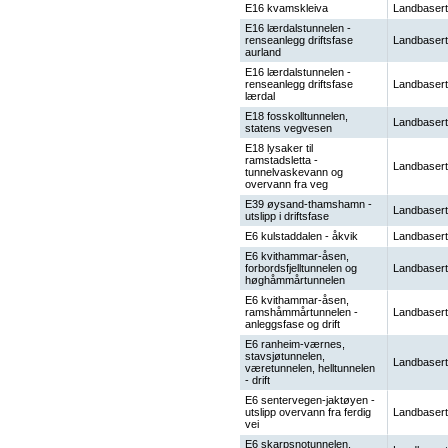
E16 kvamskleiva
Landbasert
E16 lærdalstunnelen -
renseanlegg driftsfase
Landbasert
aurland
E16 lærdalstunnelen -
renseanlegg driftsfase
Landbasert
lærdal
E18 fosskolltunnelen,
Landbasert
statens vegvesen
E18 lysaker til
ramstadsletta -
Landbasert
tunnelvaskevann og
overvann fra veg
E39 øysand-thamshamn -
Landbasert
utslipp i driftsfase
E6 kulstaddalen - åkvik
Landbasert
E6 kvithammar-åsen,
forbordsfjelltunnelen og
Landbasert
høghåmmårtunnelen
E6 kvithammar-åsen,
ramshåmmårtunnelen -
Landbasert
anleggsfase og drift
E6 ranheim-værnes,
stavsjøtunnelen,
Landbasert
væretunnelen, helltunnelen
- drift
E6 sentervegen-jaktøyen -
utslipp overvann fra ferdig
Landbasert
vei
E6 skarpsnotunnelen,