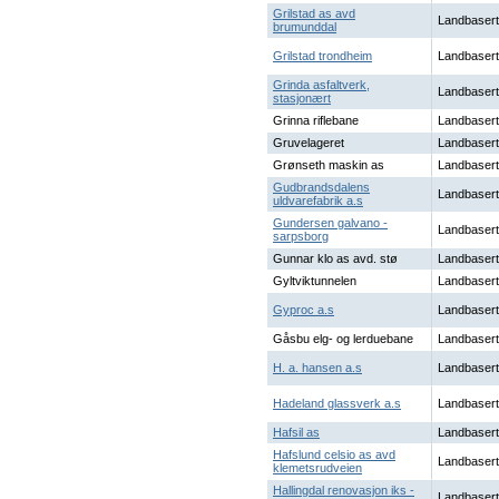
Grilstad as avd
Landbasert
brumunddal
Grilstad trondheim
Landbasert
Grinda asfaltverk,
Landbasert
stasjonært
Grinna riflebane
Landbasert
Gruvelageret
Landbasert
Grønseth maskin as
Landbasert
Gudbrandsdalens
Landbasert
uldvarefabrik a.s
Gundersen galvano -
Landbasert
sarpsborg
Gunnar klo as avd. stø
Landbasert
Gyltviktunnelen
Landbasert
Gyproc a.s
Landbasert
Gåsbu elg- og lerduebane
Landbasert
H. a. hansen a.s
Landbasert
Hadeland glassverk a.s
Landbasert
Hafsil as
Landbasert
Hafslund celsio as avd
Landbasert
klemetsrudveien
Hallingdal renovasjon iks -
Landbasert