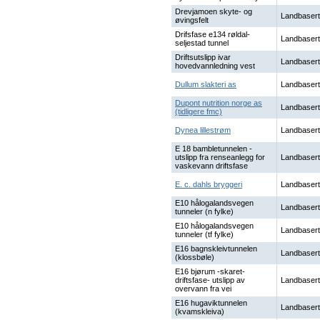
Drevjamoen skyte- og
Landbasert
øvingsfelt
Drifsfase e134 røldal-
Landbasert
seljestad tunnel
Driftsutslipp ivar
Landbasert
hovedvannledning vest
Dullum slakteri as
Landbasert
Dupont nutrition norge as
Landbasert
(tidligere fmc)
Dynea lillestrøm
Landbasert
E 18 bambletunnelen -
utslipp fra renseanlegg for
Landbasert
vaskevann driftsfase
E. c. dahls bryggeri
Landbasert
E10 hålogalandsvegen
Landbasert
tunneler (n fylke)
E10 hålogalandsvegen
Landbasert
tunneler (tf fylke)
E16 bagnskleivtunnelen
Landbasert
(klossbøle)
E16 bjørum -skaret-
driftsfase- utslipp av
Landbasert
overvann fra vei
E16 hugaviktunnelen
Landbasert
(kvamskleiva)