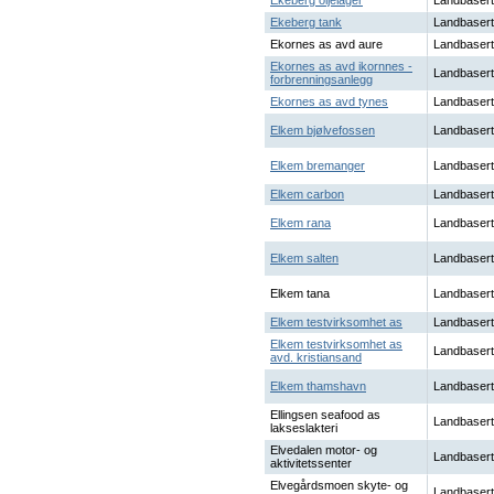
Ekeberg oljelager
Landbasert
Ekeberg tank
Landbasert
Ekornes as avd aure
Landbasert
Ekornes as avd ikornnes -
Landbasert
forbrenningsanlegg
Ekornes as avd tynes
Landbasert
Elkem bjølvefossen
Landbasert
Elkem bremanger
Landbasert
Elkem carbon
Landbasert
Elkem rana
Landbasert
Elkem salten
Landbasert
Elkem tana
Landbasert
Elkem testvirksomhet as
Landbasert
Elkem testvirksomhet as
Landbasert
avd. kristiansand
Elkem thamshavn
Landbasert
Ellingsen seafood as
Landbasert
lakseslakteri
Elvedalen motor- og
Landbasert
aktivitetssenter
Elvegårdsmoen skyte- og
Landbasert