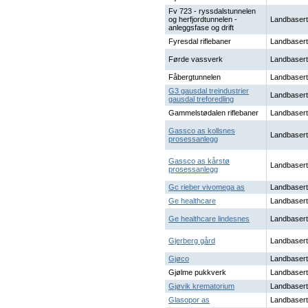
Fv 723 - ryssdalstunnelen
og herfjordtunnelen -
Landbasert
anleggsfase og drift
Fyresdal riflebaner
Landbasert
Førde vassverk
Landbasert
Fåbergtunnelen
Landbasert
G3 gausdal treindustrier
Landbasert
gausdal treforedling
Gammelstødalen riflebaner
Landbasert
Gassco as kollsnes
Landbasert
prosessanlegg
Gassco as kårstø
Landbasert
prosessanlegg
Gc rieber vivomega as
Landbasert
Ge healthcare
Landbasert
Ge healthcare lindesnes
Landbasert
Gjerberg gård
Landbasert
Gjøco
Landbasert
Gjølme pukkverk
Landbasert
Gjøvik krematorium
Landbasert
Glasopor as
Landbasert