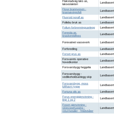
Flakstadvåg laks as,
Landbasert
lakseslakteri
Florø brannvesen -
Landbasert
brannøvingsfelt
Fluorsid noralf as
Landbasert
Follebu bruk as
Landbasert
Follum forbrenningsanlegg
Landbasert
Forestia as,
Landbasert
braskereidfoss
Forevatnet vasseverk
Landbasert
Forforedling
Landbasert
Forset grus as
Landbasert
Forsvarets operative
Landbasert
hovedkontor
Forsvarsbygg heggelia
Landbasert
Forsvarsbygg -
Landbasert
vedlikeholdsanlegg skip
Forsvarsbygg, moss
Landbasert
lufthavn rygge
Fortuna oils as
Landbasert
Forus energigjenvinning -
Landbasert
linje 1 og 2
Fosen gjenvinning -
skipsopphugging -
Landbasert
returmetaller - fritidsbåter