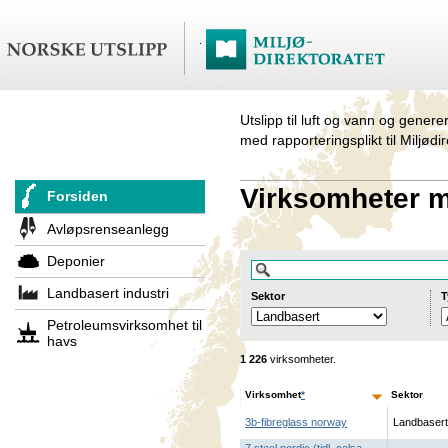
Utslipp til luft og vann og genere
med rapporteringsplikt til Miljødi
Virksomheter me
Forsiden
Avløpsrenseanlegg
Deponier
Landbasert industri
Sektor
T
Petroleumsvirksomhet til
havs
1 226
virksomheter.
Virksomhet
*
Sektor
3b-fibreglass norway
Landbasert