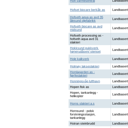
Hoff varmesentral
Landbasert
Hofset biocare berkåk as
Landbasert
Hofseth aqua as avd 35
Landbasert
ålesund oljefabrikk
Hofseth biocare as avd
Landbasert
midsund
Hofseth processing as -
hofseth aqua avd 31
Landbasert
slakteri
Hokksund pukkverk,
Landbasert
hønerudåsen/ stenset
Hole kalkverk
Landbasert
Holmøy lakseslakteri
Landbasert
Homlagarden as -
Landbasert
fjørfeslakteri
Honningsvåg lufthavn
Landbasert
Hopen fisk as
Landbasert
Hopen, tankanlegg -
Landbasert
helikopter
Horns slakteri a.s
Landbasert
Hornsund - polsk
forskningsstasjon,
Landbasert
tankanlegg
Hotran steinbrudd
Landbasert