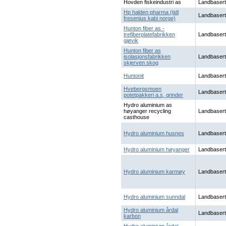
Hovden fiskeindustri as
Landbasert
Hp halden pharma (tidl
Landbasert
fresenius kabi norge)
Hunton fiber as -
trefiberplatefabrikken
Landbasert
gjøvik
Hunton fiber as
isolasjonsfabrikken
Landbasert
skjerven skog
Huntonit
Landbasert
Hvebergsmoen
Landbasert
potetpakkeri a.s, grinder
Hydro aluminium as
høyanger recycling
Landbasert
casthouse
Hydro aluminium husnes
Landbasert
Hydro aluminium høyanger
Landbasert
Hydro aluminium karmøy
Landbasert
Hydro aluminium sunndal
Landbasert
Hydro aluminium årdal
Landbasert
karbon