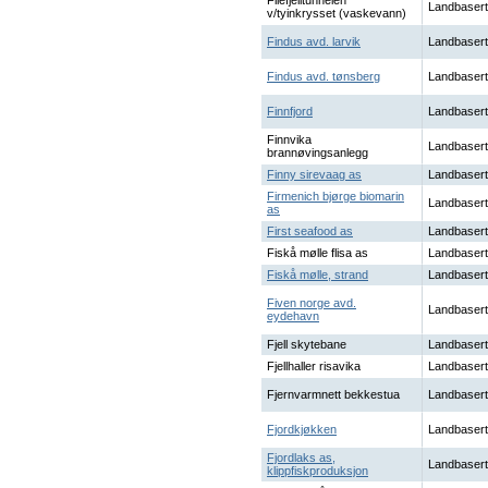
Filefjelltunnelen
Landbasert
v/tyinkrysset (vaskevann)
Findus avd. larvik
Landbasert
Findus avd. tønsberg
Landbasert
Finnfjord
Landbasert
Finnvika
Landbasert
brannøvingsanlegg
Finny sirevaag as
Landbasert
Firmenich bjørge biomarin
Landbasert
as
First seafood as
Landbasert
Fiskå mølle flisa as
Landbasert
Fiskå mølle, strand
Landbasert
Fiven norge avd.
Landbasert
eydehavn
Fjell skytebane
Landbasert
Fjellhaller risavika
Landbasert
Fjernvarmnett bekkestua
Landbasert
Fjordkjøkken
Landbasert
Fjordlaks as,
Landbasert
klippfiskproduksjon