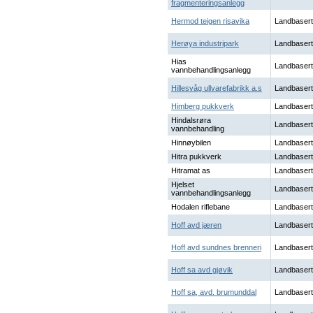
fragmenteringsanlegg
Hermod teigen risavika
Landbasert
Herøya industripark
Landbasert
Hias
Landbasert
vannbehandlingsanlegg
Hillesvåg ullvarefabrikk a.s
Landbasert
Himberg pukkverk
Landbasert
Hindalsrøra
Landbasert
vannbehandling
Hinnøybilen
Landbasert
Hitra pukkverk
Landbasert
Hitramat as
Landbasert
Hjelset
Landbasert
vannbehandlingsanlegg
Hodalen riflebane
Landbasert
Hoff avd jæren
Landbasert
Hoff avd sundnes brenneri
Landbasert
Hoff sa avd gjøvik
Landbasert
Hoff sa, avd. brumunddal
Landbasert