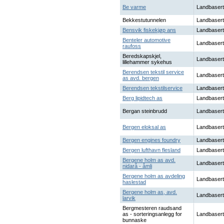
Be varme
Landbasert
Bekkestutunnelen
Landbasert
Bensvik fiskekjøp ans
Landbasert
Benteler automotive
Landbasert
raufoss
Beredskapskjel,
Landbasert
lillehammer sykehus
Berendsen tekstil service
Landbasert
as avd. bergen
Berendsen tekstilservice
Landbasert
Berg lipidtech as
Landbasert
Bergan steinbrudd
Landbasert
Bergen eloksal as
Landbasert
Bergen engines foundry
Landbasert
Bergen lufthavn flesland
Landbasert
Bergene holm as avd.
Landbasert
nidarå - åmli
Bergene holm as avdeling
Landbasert
haslestad
Bergene holm as, avd.
Landbasert
larvik
Bergmesteren raudsand
as - sorteringsanlegg for
Landbasert
bunnaske