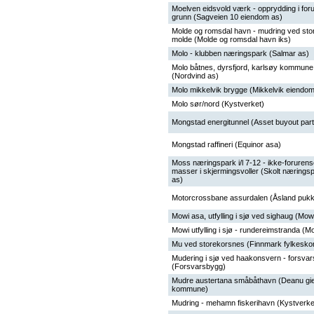
Moelven eidsvold værk - opprydding i for
grunn (Sagveien 10 eiendom as)
Molde og romsdal havn - mudring ved stor
molde (Molde og romsdal havn iks)
Molo - klubben næringspark (Salmar as)
Molo båtnes, dyrsfjord, karlsøy kommune
(Nordvind as)
Molo mikkelvik brygge (Mikkelvik eiendo
Molo sør/nord (Kystverket)
Mongstad energitunnel (Asset buyout par
Mongstad raffineri (Equinor asa)
Moss næringspark i/l 7-12 - ikke-foruren
masser i skjermingsvoller (Skolt næring
as)
Motorcrossbane assurdalen (Åsland pukk
Mowi asa, utfylling i sjø ved sighaug (Mow
Mowi utfylling i sjø - rundereimstranda (M
Mu ved storekorsnes (Finnmark fylkesk
Mudering i sjø ved haakonsvern - forsva
(Forsvarsbygg)
Mudre austertana småbåthavn (Deanu giel
kommune)
Mudring - mehamn fiskerihavn (Kystverke