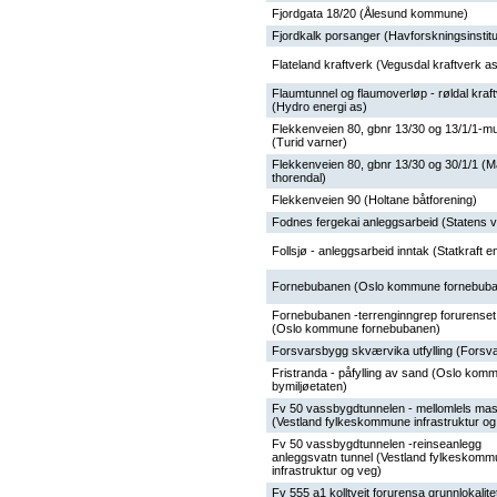
Fjordgata 18/20 (Ålesund kommune)
Fjordkalk porsanger (Havforskningsinstitu
Flateland kraftverk (Vegusdal kraftverk a
Flaumtunnel og flaumoverløp - røldal kraf
(Hydro energi as)
Flekkenveien 80, gbnr 13/30 og 13/1/1-m
(Turid varner)
Flekkenveien 80, gbnr 13/30 og 30/1/1 (Ma
thorendal)
Flekkenveien 90 (Holtane båtforening)
Fodnes fergekai anleggsarbeid (Statens 
Follsjø - anleggsarbeid inntak (Statkraft e
Fornebubanen (Oslo kommune fornebub
Fornebubanen -terrenginngrep forurenset
(Oslo kommune fornebubanen)
Forsvarsbygg skværvika utfylling (Forsv
Fristranda - påfylling av sand (Oslo kom
bymiljøetaten)
Fv 50 vassbygdtunnelen - mellomlels ma
(Vestland fylkeskommune infrastruktur og
Fv 50 vassbygdtunnelen -reinseanlegg
anleggsvatn tunnel (Vestland fylkeskom
infrastruktur og veg)
Fv 555 a1 kolltveit forurensa grunnlokalite