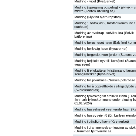
Mudring - vitjet (Kystverket)
Mudring (spregning og peling) - jektvik -
midtre (Jektvik utvikling as)
Mudring (Øyvind bjørn repstad)
Mudring 1 rødskjær (Harstad kommune / h
suohkan)
Mudring av avskrap i solvikbukta (Solvik
båtforening)
Mudring bergsneset havn (Balsfjord kom
Mudring berlevåg havn (Kystverket)
Mudring fergeleiet tverrfjorden (Statens 
Mudring ferjeleiet nyvoll i korsfjord (State
vegvesen)
Mudring fire lokaliteter kristiansand farsu
seilingsmerker (Kystverket)
Mudring for polarbase (Norsea polarbase
Mudring for å opprettholde seilingsdybde 
(Svelviksand as)
Mudring fylkesveg 98 steinvik i tana (Tro
finnmark fylkeskommune under sletting fr
01.01.2024)
Mudring hasselneset vest vardø havn (Ky
Mudring husøyveien 8 (Br. karlsen eiend
Mudring i båtsfjord havn (Kystverket)
Mudring i drammenselva - legging av sjøk
(Drammen fjernvarme as)