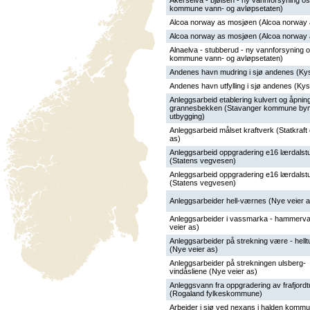
Akerselva - bjølsen - ny vannforsyning os
kommune vann- og avløpsetaten)
Alcoa norway as mosjøen (Alcoa norway 
Alcoa norway as mosjøen (Alcoa norway 
Alnaelva - stubberud - ny vannforsyning o
kommune vann- og avløpsetaten)
Andenes havn mudring i sjø andenes (Kys
Andenes havn utfylling i sjø andenes (Kys
Anleggsarbeid etablering kulvert og åpnin
grannesbekken (Stavanger kommune bym
utbygging)
Anleggsarbeid målset kraftverk (Statkraft 
as)
Anleggsarbeid oppgradering e16 lærdalst
(Statens vegvesen)
Anleggsarbeid oppgradering e16 lærdalst
(Statens vegvesen)
Anleggsarbeider hell-værnes (Nye veier a
Anleggsarbeider i vassmarka - hammerva
veier as)
Anleggsarbeider på strekning være - hellt
(Nye veier as)
Anleggsarbeider på strekningen ulsberg-
vindåsliene (Nye veier as)
Anleggsvann fra oppgradering av frafjord
(Rogaland fylkeskommune)
Arbeider i sjø ved nexans i halden komm