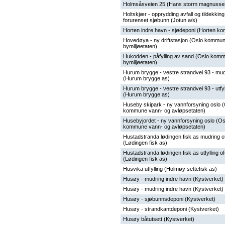
Holmsåsveien 25 (Hans storm magnusse
Holtskjær - opprydding avfall og tildekking
forurenset sjøbunn (Jotun a/s)
Horten indre havn - sjødeponi (Horten k
Hovedøya - ny driftstasjon (Oslo kommu
bymiljøetaten)
Hukodden - påfylling av sand (Oslo kom
bymiljøetaten)
Hurum brygge - vestre strandvei 93 - mud
(Hurum brygge as)
Hurum brygge - vestre strandvei 93 - utfyl
(Hurum brygge as)
Huseby skipark - ny vannforsyning oslo 
kommune vann- og avløpsetaten)
Husebyjordet - ny vannforsyning oslo (Os
kommune vann- og avløpsetaten)
Hustadstranda lødingen fisk as mudring of
(Lødingen fisk as)
Hustadstranda lødingen fisk as utfylling of
(Lødingen fisk as)
Husvika utfylling (Holmøy settefisk as)
Husøy - mudring indre havn (Kystverket)
Husøy - mudring indre havn (Kystverket)
Husøy - sjøbunnsdeponi (Kystverket)
Husøy - strandkantdeponi (Kystverket)
Husøy båtutsett (Kystverket)