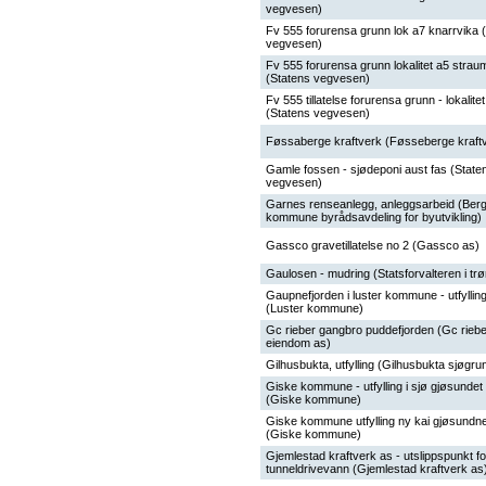
vegvesen)
Fv 555 forurensa grunn lok a7 knarrvika 
vegvesen)
Fv 555 forurensa grunn lokalitet a5 strau
(Statens vegvesen)
Fv 555 tillatelse forurensa grunn - lokalite
(Statens vegvesen)
Føssaberge kraftverk (Føsseberge kraft
Gamle fossen - sjødeponi aust fas (State
vegvesen)
Garnes renseanlegg, anleggsarbeid (Ber
kommune byrådsavdeling for byutvikling)
Gassco gravetillatelse no 2 (Gassco as)
Gaulosen - mudring (Statsforvalteren i tr
Gaupnefjorden i luster kommune - utfylling
(Luster kommune)
Gc rieber gangbro puddefjorden (Gc riebe
eiendom as)
Gilhusbukta, utfylling (Gilhusbukta sjøgru
Giske kommune - utfylling i sjø gjøsundet
(Giske kommune)
Giske kommune utfylling ny kai gjøsundn
(Giske kommune)
Gjemlestad kraftverk as - utslippspunkt fo
tunneldrivevann (Gjemlestad kraftverk as