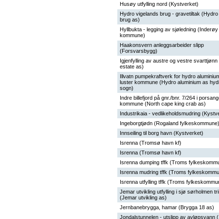
Husøy utfylling nord (Kystverket)
Hydro vigelands brug - gravetiltak (Hydro
brug as)
Hyllbukta - legging av sjøledning (Inderøy
kommune)
Haakonsvern anleggsarbeider slipp
(Forsvarsbygg)
Igjenfylling av austre og vestre svarttjønn
estate as)
Illvatn pumpekraftverk for hydro aluminium
luster kommune (Hydro aluminium as hyd
sogn)
Indre billefjord på gnr./bnr. 7/264 i porsang
kommune (North cape king crab as)
Industrikaia - vedlikeholdsmudring (Kystv
Ingeborgtjødn (Rogaland fylkeskommune
Innseiling til borg havn (Kystverket)
Isrenna (Tromsø havn kf)
Isrenna (Tromsø havn kf)
Isrenna dumping tffk (Troms fylkeskomm
Isrenna mudring tffk (Troms fylkeskomm
Isrenna utfylling tffk (Troms fylkeskommu
Jemar utvikling utfylling i sjø sørholmen tr
(Jemar utvikling as)
Jernbanebrygga, hamar (Brygga 18 as)
Jondalstunnelen - utslipp av avløpsvann 