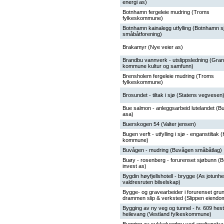
energi as)
Botnhamn fergeleie mudring (Troms
fylkeskommune)
Botnhamn kainalegg utfylling (Botnhamn s
småbåtforening)
Brakamyr (Nye veier as)
Brandbu vannverk - utslippsledning (Gran
kommune kultur og samfunn)
Brensholem fergeleie mudring (Troms
fylkeskommune)
Brosundet - tiltak i sjø (Statens vegvesen
Bue salmon - anleggsarbeid lutelandet (B
asa)
Buerskogen 54 (Valter jensen)
Bugen verft - utfylling i sjø - enganstiltak 
kommune)
Buvågen - mudring (Buvågen småbåtlag)
Buøy - rosenberg - forurenset sjøbunn (
invest as)
Bygdin høyfjellshotell - brygge (As jotunh
valdresruten bilselskap)
Bygge- og gravearbeider i forurenset grun
drammen slip & verksted (Slippen eiendo
Bygging av ny veg og tunnel - fv. 609 hest
heilevang (Vestland fylkeskommune)