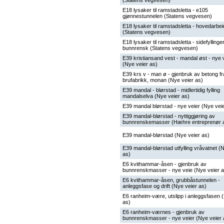
(Statens vegvesen)
E18 lysaker til ramstadsletta - e105
gjønnestunnelen (Statens vegvesen)
E18 lysaker til ramstadsletta - hovedarbe
(Statens vegvesen)
E18 lysaker til ramstadsletta - sidefyllinger
bunnrensk (Statens vegvesen)
E39 kristiansand vest - mandal øst - nye 
(Nye veier as)
E39 krs v - man ø - gjenbruk av betong fr
brufabrikk, monan (Nye veier as)
E39 mandal - blørstad - midlertidig fylling
mandalselva (Nye veier as)
E39 mandal blørstad - nye veier (Nye vei
E39 mandal-blørstad - nyttiggjøring av
bunnrenskemasser (Hæhre entreprenør 
E39 mandal-blørstad (Nye veier as)
E39 mandal-blørstad utfylling vråvatnet (
as)
E6 kvithammar-åsen - gjenbruk av
bunnrenskmasser - nye veie (Nye veier a
E6 kvithammar-åsen, grubbåstunnelen -
anleggsfase og drift (Nye veier as)
E6 ranheim-være, utslipp i anleggsfasen 
as)
E6 ranheim-værnes - gjenbruk av
bunnrenskmasser - nye veier (Nye veier 