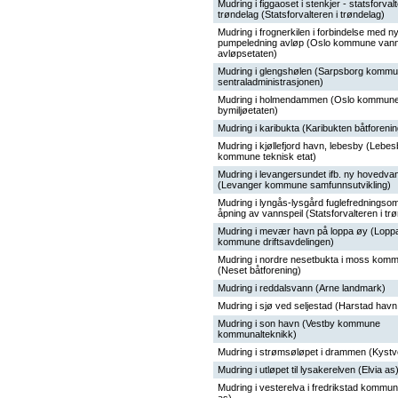
Mudring i figgaoset i stenkjer - statsforvalt
trøndelag (Statsforvalteren i trøndelag)
Mudring i frognerkilen i forbindelse med n
pumpeledning avløp (Oslo kommune vann
avløpsetaten)
Mudring i glengshølen (Sarpsborg komm
sentraladministrasjonen)
Mudring i holmendammen (Oslo kommun
bymiljøetaten)
Mudring i karibukta (Karibukten båtforenin
Mudring i kjøllefjord havn, lebesby (Lebe
kommune teknisk etat)
Mudring i levangersundet ifb. ny hovedva
(Levanger kommune samfunnsutvikling)
Mudring i lyngås-lysgård fuglefredningso
åpning av vannspeil (Statsforvalteren i tr
Mudring i mevær havn på loppa øy (Lopp
kommune driftsavdelingen)
Mudring i nordre nesetbukta i moss kom
(Neset båtforening)
Mudring i reddalsvann (Arne landmark)
Mudring i sjø ved seljestad (Harstad havn
Mudring i son havn (Vestby kommune
kommunalteknikk)
Mudring i strømsøløpet i drammen (Kystv
Mudring i utløpet til lysakerelven (Elvia as
Mudring i vesterelva i fredrikstad kommun