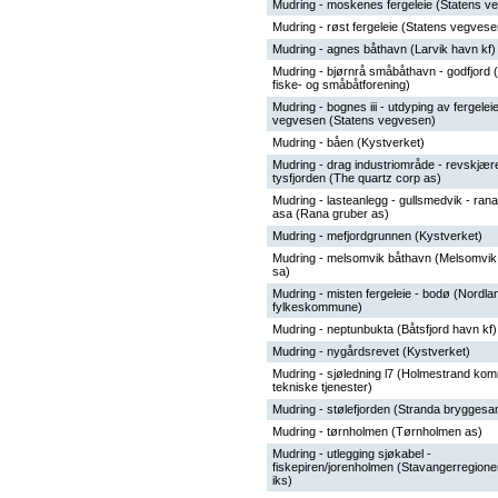
Mudring - moskenes fergeleie (Statens v
Mudring - røst fergeleie (Statens vegvese
Mudring - agnes båthavn (Larvik havn kf)
Mudring - bjørnrå småbåthavn - godfjord 
fiske- og småbåtforening)
Mudring - bognes iii - utdyping av fergelei
vegvesen (Statens vegvesen)
Mudring - båen (Kystverket)
Mudring - drag industriområde - revskjære
tysfjorden (The quartz corp as)
Mudring - lasteanlegg - gullsmedvik - ran
asa (Rana gruber as)
Mudring - mefjordgrunnen (Kystverket)
Mudring - melsomvik båthavn (Melsomvik
sa)
Mudring - misten fergeleie - bodø (Nordla
fylkeskommune)
Mudring - neptunbukta (Båtsfjord havn kf)
Mudring - nygårdsrevet (Kystverket)
Mudring - sjøledning l7 (Holmestrand ko
tekniske tjenester)
Mudring - stølefjorden (Stranda bryggesa
Mudring - tørnholmen (Tørnholmen as)
Mudring - utlegging sjøkabel -
fiskepiren/jorenholmen (Stavangerregion
iks)