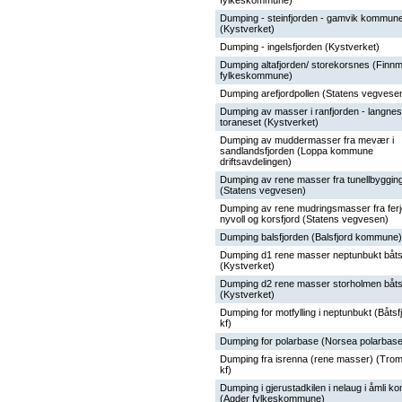
fylkeskommune)
Dumping - steinfjorden - gamvik kommun
(Kystverket)
Dumping - ingelsfjorden (Kystverket)
Dumping altafjorden/ storekorsnes (Finn
fylkeskommune)
Dumping arefjordpollen (Statens vegvese
Dumping av masser i ranfjorden - langnes
toraneset (Kystverket)
Dumping av muddermasser fra mevær i
sandlandsfjorden (Loppa kommune
driftsavdelingen)
Dumping av rene masser fra tunellbygging
(Statens vegvesen)
Dumping av rene mudringsmasser fra ferj
nyvoll og korsfjord (Statens vegvesen)
Dumping balsfjorden (Balsfjord kommune)
Dumping d1 rene masser neptunbukt båts
(Kystverket)
Dumping d2 rene masser storholmen båts
(Kystverket)
Dumping for motfylling i neptunbukt (Båtsf
kf)
Dumping for polarbase (Norsea polarbase
Dumping fra isrenna (rene masser) (Tro
kf)
Dumping i gjerustadkilen i nelaug i åmli 
(Agder fylkeskommune)