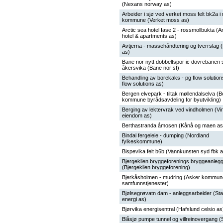
(Nexans norway as)
Arbeider i sjø ved verket moss felt bk2a 
kommune (Verket moss as)
Arctic sea hotel fase 2 - rossmollbukta (A
hotel & apartments as)
Avtjerna - massehåndtering og tverrslag 
as)
Bane nor nytt dobbeltspor ic dovrebanen s
åkersvika (Bane nor sf)
Behandling av borekaks - pg flow solution
flow solutions as)
Bergen elvepark - tiltak møllendalselva (
kommune byrådsavdeling for byutvikling)
Berging av lektervrak ved vindholmen (V
eiendom as)
Berthastranda åmosen (Kånå og maen as
Bindal fergeleie - dumping (Nordland
fylkeskommune)
Bispevika felt b6b (Vannkunsten syd fbk 
Bjergekilen bryggeforenings bryggeanleg
(Bjergekilen bryggeforening)
Bjerkåsholmen - mudring (Asker kommun
samfunnstjenester)
Bjølsegrøvatn dam - anleggsarbeider (Sta
energi as)
Bjørvika energisentral (Hafslund celsio as
Blåsjø pumpe tunnel og villreinovergang (S