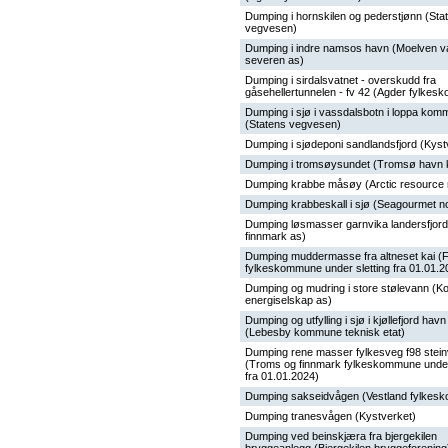
Dumping i hornskilen og pederstjønn (Sta
vegvesen)
Dumping i indre namsos havn (Moelven v
severen as)
Dumping i sirdalsvatnet - overskudd fra
gåsehellertunnelen - fv 42 (Agder fylke
Dumping i sjø i vassdalsbotn i loppa ko
(Statens vegvesen)
Dumping i sjødeponi sandlandsfjord (Kyst
Dumping i tromsøysundet (Tromsø havn 
Dumping krabbe måsøy (Arctic resource 
Dumping krabbeskall i sjø (Seagourmet n
Dumping løsmasser garnvika landersfjor
finnmark as)
Dumping muddermasse fra altneset kai (
fylkeskommune under sletting fra 01.01.2
Dumping og mudring i store stølevann (K
energiselskap as)
Dumping og utfylling i sjø i kjøllefjord hav
(Lebesby kommune teknisk etat)
Dumping rene masser fylkesveg f98 steinv
(Troms og finnmark fylkeskommune under 
fra 01.01.2024)
Dumping sakseidvågen (Vestland fylkes
Dumping tranesvågen (Kystverket)
Dumping ved beinskjæra fra bjergekilen