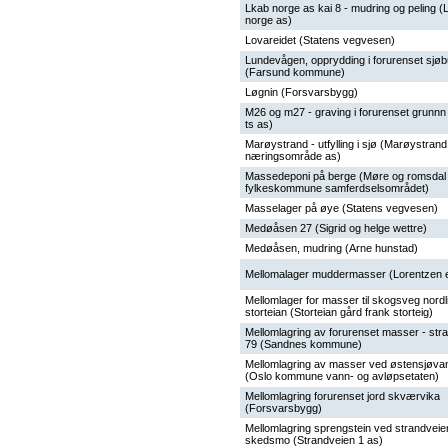
Lkab norge as kai 8 - mudring og peling (
norge as)
Lovareidet (Statens vegvesen)
Lundevågen, opprydding i forurenset sjø
(Farsund kommune)
Løgnin (Forsvarsbygg)
M26 og m27 - graving i forurenset grunnn
ts as)
Marøystrand - utfylling i sjø (Marøystrand
næringsområde as)
Massedeponi på berge (Møre og romsdal
fylkeskommune samferdselsområdet)
Masselager på øye (Statens vegvesen)
Medøåsen 27 (Sigrid og helge wettre)
Medøåsen, mudring (Arne hunstad)
Mellomalager muddermasser (Lorentzen e
Mellomlager for masser til skogsveg nordl
storteian (Storteian gård frank storteig)
Mellomlagring av forurenset masser - str
79 (Sandnes kommune)
Mellomlagring av masser ved østensjøva
(Oslo kommune vann- og avløpsetaten)
Mellomlagring forurenset jord skværvika
(Forsvarsbygg)
Mellomlagring sprengstein ved strandveie
skedsmo (Strandveien 1 as)