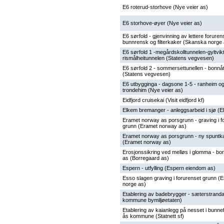
E6 roterud-storhove (Nye veier as)
E6 storhove-øyer (Nye veier as)
E6 sørfold - gjenvinning av lettere foruren
bunnrensk og filterkaker (Skanska norge 
E6 sørfold 1 -megårdskolltunnelen-gyltvik
rismålheitunnelen (Statens vegvesen)
E6 sørfold 2 - sommersettunellen - bonnåt
(Statens vegvesen)
E6 utbygginga - dagsone 1-5 - ranheim o
trondehim (Nye veier as)
Eidfjord cruisekai (Visit eidfjord kf)
Elkem bremanger - anleggsarbeid i sjø (
Eramet norway as porsgrunn - graving i f
grunn (Eramet norway as)
Eramet norway as porsgrunn - ny spuntka
(Eramet norway as)
Erosjonssikring ved melløs i glomma - bo
as (Borregaard as)
Espern - utfylling (Espern eiendom as)
Esso slagen graving i forurenset grunn (
norge as)
Etablering av badebrygger - sæterstrand
kommune bymiljøetaten)
Etablering av kaianlegg på nesset i bunnef
ås kommune (Statnett sf)