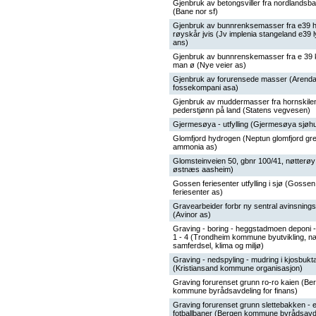
Gjenbruk av betongsviller fra nordlandsb
(Bane nor sf)
Gjenbruk av bunnrenksemasser fra e39 h
røyskår jvis (Jv implenia stangeland e39 
ans)
Gjenbruk av bunnrenskemasser fra e 39 k
man ø (Nye veier as)
Gjenbruk av forurensede masser (Arenda
fossekompani asa)
Gjenbruk av muddermasser fra hornskile
pederstjønn på land (Statens vegvesen)
Gjermesøya - utfylling (Gjermesøya sjøh
Glomfjord hydrogen (Neptun glomfjord gr
ammonia as)
Glomsteinveien 50, gbnr 100/41, nøtterøy
østnæs aasheim)
Gossen feriesenter utfylling i sjø (Gossen
feriesenter as)
Gravearbeider forbr ny sentral avinsnings
(Avinor as)
Graving - boring - heggstadmoen deponi 
1 - 4 (Trondheim kommune byutvikling, n
samferdsel, klima og miljø)
Graving - nedspyling - mudring i kjosbukt
(Kristiansand kommune organisasjon)
Graving forurenset grunn ro-ro kaien (Be
kommune byrådsavdeling for finans)
Graving forurenset grunn slettebakken - e
fotballbaner (Bergen kommune byrådsavde