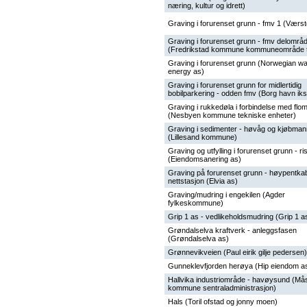
næring, kultur og idrett)
Graving i forurenset grunn - fmv 1 (Værst
Graving i forurenset grunn - fmv delområ
(Fredrikstad kommune kommuneområde t
Graving i forurenset grunn (Norwegian wa
energy as)
Graving i forurenset grunn for midlertidig
bobilparkering - odden fmv (Borg havn iks
Graving i rukkedøla i forbindelse med flom
(Nesbyen kommune tekniske enheter)
Graving i sedimenter - høvåg og kjøbman
(Lillesand kommune)
Graving og utfylling i forurenset grunn - r
(Eiendomsanering as)
Graving på forurenset grunn - høypentka
nettstasjon (Elvia as)
Graving/mudring i engekilen (Agder
fylkeskommune)
Grip 1 as - vedlikeholdsmudring (Grip 1 a
Grøndalselva kraftverk - anleggsfasen
(Grøndalselva as)
Grønnevikveien (Paul eirik gilje pedersen)
Gunneklevfjorden herøya (Hip eiendom a
Hallvika industriområde - havøysund (M
kommune sentraladministrasjon)
Hals (Toril ofstad og jonny moen)