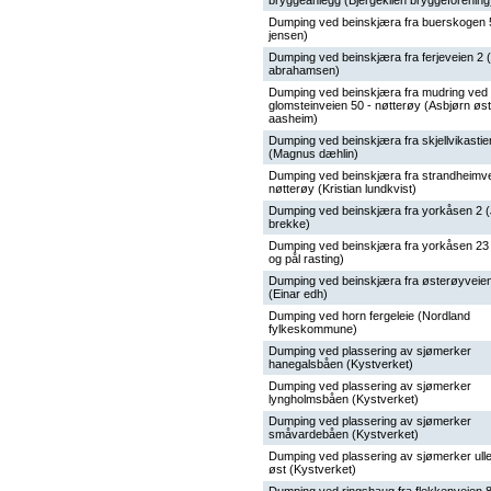
bryggeanlegg (Bjergekilen bryggeforening
Dumping ved beinskjæra fra buerskogen 5
jensen)
Dumping ved beinskjæra fra ferjeveien 2 
abrahamsen)
Dumping ved beinskjæra fra mudring ved
glomsteinveien 50 - nøtterøy (Asbjørn ø
aasheim)
Dumping ved beinskjæra fra skjellvikastie
(Magnus dæhlin)
Dumping ved beinskjæra fra strandheimve
nøtterøy (Kristian lundkvist)
Dumping ved beinskjæra fra yorkåsen 2 (
brekke)
Dumping ved beinskjæra fra yorkåsen 23
og pål rasting)
Dumping ved beinskjæra fra østerøyveie
(Einar edh)
Dumping ved horn fergeleie (Nordland
fylkeskommune)
Dumping ved plassering av sjømerker
hanegalsbåen (Kystverket)
Dumping ved plassering av sjømerker
lyngholmsbåen (Kystverket)
Dumping ved plassering av sjømerker
småvardebåen (Kystverket)
Dumping ved plassering av sjømerker ul
øst (Kystverket)