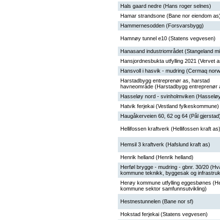
Hals gaard nedre (Hans roger selnes)
Hamar strandsone (Bane nor eiendom as
Hammernesodden (Forsvarsbygg)
Hamnøy tunnel e10 (Statens vegvesen)
Hanasand industriområdet (Stangeland mil
Hansjordnesbukta utfylling 2021 (Vervet a
Hansvoll i hasvik - mudring (Cermaq nor
Harstadbygg entreprenør as, harstad
havneområde (Harstadbygg entreprenør 
Hasseløy nord - svinholmviken (Hasseløy
Hatvik ferjekai (Vestland fylkeskommune)
Haugåkerveien 60, 62 og 64 (Pål gjerstad
Hellifossen kraftverk (Hellifossen kraft as
Hemsil 3 kraftverk (Hafslund kraft as)
Henrik helland (Henrik helland)
Herføl brygge - mudring - gbnr. 30/20 (Hv
kommune teknikk, byggesak og infrastruk
Herøy kommune utfylling eggesbønes (H
kommune sektor samfunnsutvikling)
Hestnestunnelen (Bane nor sf)
Hokstad ferjekai (Statens vegvesen)