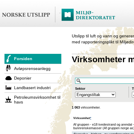
Utslipp til luft og vann og genere
med rapporteringsplikt til Miljødi
Virksomheter me
Forsiden
Avløpsrenseanlegg
Deponier
Landbasert industri
Sektor
T
Petroleumsvirksomhet til
havs
1 063
virksomheter.
Virksomhet
*
Af gruppen - e18 tvedestrand og arendal -
bunnrenskemasser (Af gruppen norge as