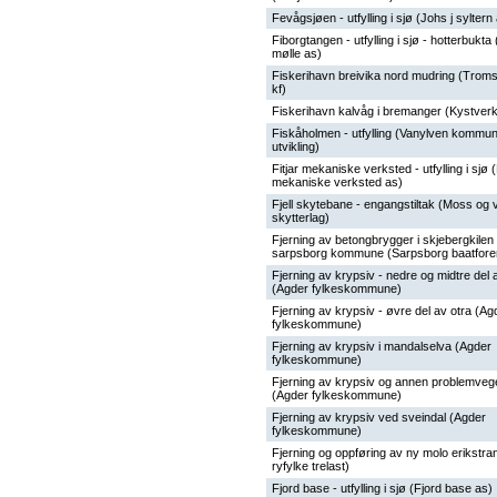
Fevågsjøen - utfylling i sjø (Johs j syltern
Fiborgtangen - utfylling i sjø - hotterbukta
mølle as)
Fiskerihavn breivika nord mudring (Trom
kf)
Fiskerihavn kalvåg i bremanger (Kystverk
Fiskåholmen - utfylling (Vanylven kommun
utvikling)
Fitjar mekaniske verksted - utfylling i sjø (
mekaniske verksted as)
Fjell skytebane - engangstiltak (Moss og 
skytterlag)
Fjerning av betongbrygger i skjebergkilen 
sarpsborg kommune (Sarpsborg baatfore
Fjerning av krypsiv - nedre og midtre del 
(Agder fylkeskommune)
Fjerning av krypsiv - øvre del av otra (Ag
fylkeskommune)
Fjerning av krypsiv i mandalselva (Agder
fylkeskommune)
Fjerning av krypsiv og annen problemveg
(Agder fylkeskommune)
Fjerning av krypsiv ved sveindal (Agder
fylkeskommune)
Fjerning og oppføring av ny molo erikstr
ryfylke trelast)
Fjord base - utfylling i sjø (Fjord base as)