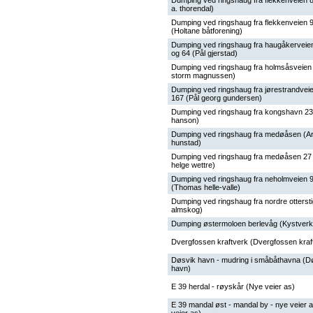
Dumping ved ringshaug fra flekkenveien 8
a. thorendal)
Dumping ved ringshaug fra flekkenveien 
(Holtane båtforening)
Dumping ved ringshaug fra haugåkerveien
og 64 (Pål gjerstad)
Dumping ved ringshaug fra holmsåsveien
storm magnussen)
Dumping ved ringshaug fra jørestrandvei
167 (Pål georg gundersen)
Dumping ved ringshaug fra kongshavn 23 
hanson)
Dumping ved ringshaug fra medøåsen (A
hunstad)
Dumping ved ringshaug fra medøåsen 27 
helge wettre)
Dumping ved ringshaug fra neholmveien 
(Thomas helle-valle)
Dumping ved ringshaug fra nordre otterstig
almskog)
Dumping østermoloen berlevåg (Kystverk
Dvergfossen kraftverk (Dvergfossen kraf
Døsvik havn - mudring i småbåthavna (D
havn)
E 39 herdal - røyskår (Nye veier as)
E 39 mandal øst - mandal by - nye veier 