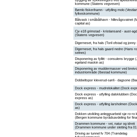
Bygging av sykkelvegbru ved apeltunelva
kommune (Statens vegvesen)
Bømlo fiskerihamn - utfylling molo (Vestla
fylkeskommune)
Båtvask i småbåthavn - hillevågsvatnet (
capital as)
Cjv e18 grimstad - kristiansand - aust-ag
(Statens vegvesen)
Digerneset, fra hals (Toril ofstad og jonn
Digerneset, fra hals gaard nedre (Hans r
selnes)
Disponering av fyllitt - consulens brygge (
egeland maskin as)
Disponering av muddermasser ved breivol
industriområde (Ibestad kommune)
Dobbeltspor kleverud-sørli - dagsone (Ba
Dock express - mudrelokalitet (Dock exp
Dock express - utfylling dalsklubben (Do
express as)
Dock express - utfylling larsholmen (Doc
as)
Dokken utvikling anleggsarbeid sjø ro-ro 
(Bergen kommune byrådsavdeling for fin
Drammen kommune - vei, natur og idrett
(Drammen kommune under sletting fra 01
Driving av tunnel fv 704 (Trøndelag