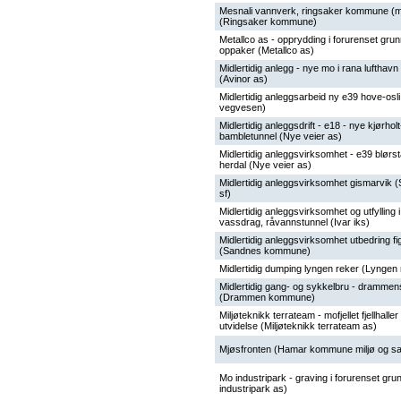
Mesnali vannverk, ringsaker kommune (m
(Ringsaker kommune)
Metallco as - opprydding i forurenset grun
oppaker (Metallco as)
Midlertidig anlegg - nye mo i rana lufthavn 
(Avinor as)
Midlertidig anleggsarbeid ny e39 hove-osli
vegvesen)
Midlertidig anleggsdrift - e18 - nye kjørholt
bambletunnel (Nye veier as)
Midlertidig anleggsvirksomhet - e39 blørst
herdal (Nye veier as)
Midlertidig anleggsvirksomhet gismarvik (
sf)
Midlertidig anleggsvirksomhet og utfylling i
vassdrag, råvannstunnel (Ivar iks)
Midlertidig anleggsvirksomhet utbedring f
(Sandnes kommune)
Midlertidig dumping lyngen reker (Lyngen 
Midlertidig gang- og sykkelbru - drammen
(Drammen kommune)
Miljøteknikk terrateam - mofjellet fjellhaller 
utvidelse (Miljøteknikk terrateam as)
Mjøsfronten (Hamar kommune miljø og s
Mo industripark - graving i forurenset gru
industripark as)