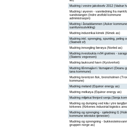
as)
Mudring i vestre jakobselv 2012 (Vadsø h
Mudring i øyeren - vannledning fra mørkfos
sandstangen (Indre østfold kommune
administrasjon)
Mudring i åstaddammen (Asker kommune
samfunnsutvikling)
Mudring industrikai kimek (Kimek as)
Mudring inkl. sprenging, spunting, peling og
(Statnett sf)
Mudring innsegling færøya (Norled as)
Mudring irvesloukta rv94 grøtnes - sar
(Statens vegvesen)
Mudring lauksund havn (Kystverket)
Mudring lišmmajávri / lismajævri (Deanu gi
tana kommune)
Mudring lorentzen fisk, brensholmen (Tr
kommune)
Mudring meland (Equinor energy as)
Mudring melkøya (Equinor energy as)
Mudring miljøkai finnjord senja (Senja k
Mudring og dumping ved kila i ytre langfjo
kirkenes (Kirkenes industrial logistics are
Mudring og sprenging - sjøledning l1 (Ho
kommune tekniske tjenester)
Mudring og sprengning - bukkesteinsvann
gruppen norge as)