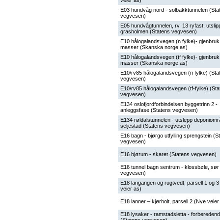
veier as)
E03 hundvåg nord - solbakktunnelen (Sta
vegvesen)
E05 hundvågtunnelen, rv. 13 ryfast, utslip
grasholmen (Statens vegvesen)
E10 hålogalandsvegen (n fylke)- gjenbruk
masser (Skanska norge as)
E10 hålogalandsvegen (tf fylke)- gjenbruk
masser (Skanska norge as)
E10/rv85 hålogalandsvegen (n fylke) (Sta
vegvesen)
E10/rv85 hålogalandsvegen (tf-fylke) (St
vegvesen)
E134 oslofjordforbindelsen byggetrinn 2 -
anleggsfase (Statens vegvesen)
E134 røldalstunnelen - utslepp deponiom
seljestad (Statens vegvesen)
E16 bagn - bjørgo utfylling sprengstein (S
vegvesen)
E16 bjørum - skaret (Statens vegvesen)
E16 tunnel bagn sentrum - klossbøle, sør
vegvesen)
E18 langangen og rugtvedt, parsell 1 og 
veier as)
E18 lanner – kjørholt, parsell 2 (Nye veier
E18 lysaker - ramstadsletta - forberedend