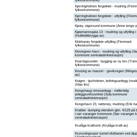
fylkeskommune)
Kjerringholmen fergeleiet - mudring (Finn
fylkeskommune)
Kjerringholmen fergeleiet - utfylling (Finn
fylkeskommune)
Kjeøy, eigersund kommune (Anne tengs-
Kjøpmannsgata 13 - mudring og utfylling i 
(Huitfeldtbrygga as)
Klokkarøy fergeleie utfylling (Finnmark
fylkeskommune)
Klovingnen havn - mudring og utfylling (V
kommune sentraladministrasjon)
Knarrlagsundet - bygging av ny bru (Trøn
fylkeskommune)
Knusing av masser - gevikvegen (Winges
as)
Koigen - tjuvholmen, ledningsanlegg (mud
(Hias iks)
Kongshaug renseanlegg - midlertidig
anleggsvirksomhet (Sula kommune
sentraladministrasjon)
Kongshavn 23, nøtterøy, mudring (Erik h
Krabbe- dumping eiendom gbn. 4/129 på
i sør-varanger kommune (Sør-varanger
sentraladministrasjon)
Krutåga kraftverk (Krutåga kraft as)
Kryssningsspor tunnel ofotbanen ved djup