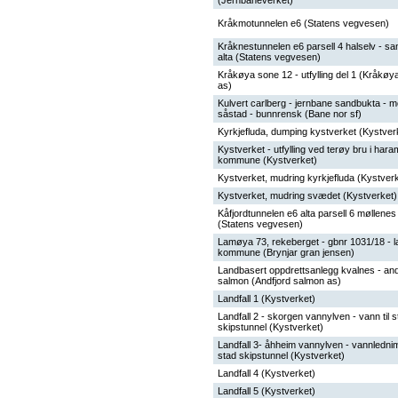
(Jernbaneverket)
Kråkmotunnelen e6 (Statens vegvesen)
Kråknestunnelen e6 parsell 4 halselv - san
alta (Statens vegvesen)
Kråkøya sone 12 - utfylling del 1 (Kråkø
as)
Kulvert carlberg - jernbane sandbukta - m
såstad - bunnrensk (Bane nor sf)
Kyrkjefluda, dumping kystverket (Kystver
Kystverket - utfylling ved terøy bru i hara
kommune (Kystverket)
Kystverket, mudring kyrkjefluda (Kystver
Kystverket, mudring svædet (Kystverket)
Kåfjordtunnelen e6 alta parsell 6 møllenes
(Statens vegvesen)
Lamøya 73, rekeberget - gbnr 1031/18 - l
kommune (Brynjar gran jensen)
Landbasert oppdrettsanlegg kvalnes - and
salmon (Andfjord salmon as)
Landfall 1 (Kystverket)
Landfall 2 - skorgen vannylven - vann til s
skipstunnel (Kystverket)
Landfall 3- åhheim vannylven - vannlednim
stad skipstunnel (Kystverket)
Landfall 4 (Kystverket)
Landfall 5 (Kystverket)