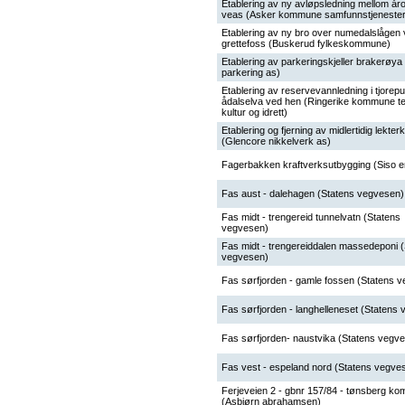
Etablering av ny avløpsledning mellom år
veas (Asker kommune samfunnstjenester
Etablering av ny bro over numedalslågen
grettefoss (Buskerud fylkeskommune)
Etablering av parkeringskjeller brakerøya
parkering as)
Etablering av reservevannledning i tjorepu
ådalselva ved hen (Ringerike kommune te
kultur og idrett)
Etablering og fjerning av midlertidig lekterk
(Glencore nikkelverk as)
Fagerbakken kraftverksutbygging (Siso e
Fas aust - dalehagen (Statens vegvesen)
Fas midt - trengereid tunnelvatn (Statens
vegvesen)
Fas midt - trengereiddalen massedeponi 
vegvesen)
Fas sørfjorden - gamle fossen (Statens 
Fas sørfjorden - langhelleneset (Statens
Fas sørfjorden- naustvika (Statens vegv
Fas vest - espeland nord (Statens vegve
Ferjeveien 2 - gbnr 157/84 - tønsberg k
(Asbjørn abrahamsen)