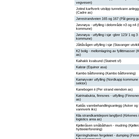
vegvesen)
Jotind karftverk-utslipp tunnelvann anleg
(Cadre as)
Jørestrandveien 165 og 167 (Pål georg g
Jøsnøya - utfylling i delområde n3 og n4 (
kommune)
Jøsnøya - utfylling i sjø -gbnr 123/ 1 og 3 
kommune)
Jåttåvågen utfylling i sjø (Stavanger utvikl
K2 bolig - mellomlagring av fyllittmasser (K
as)
Kaihakk kvalsund (Statnett sf)
Kalstø (Equinor asa)
Kambo båtforening (Kambo båtforening)
Kamøyvær utfylling (Nordkapp kommune 
sektor)
Kanebogen ii (Per strand eiendom as)
Katrinabukta, finnsnes - utfylling (Finnsn
as)
Kattås vannbehandlingsanlegg (Asker o
vannverk iks)
Kila strandkantdeponi langfjord (Kirkenes i
logistics area as)
Kjelleråsen småbåthavn - mudring (Kjelle
hytteeierforening)
Kjerringholmen fergeleiet - dumping (Fin