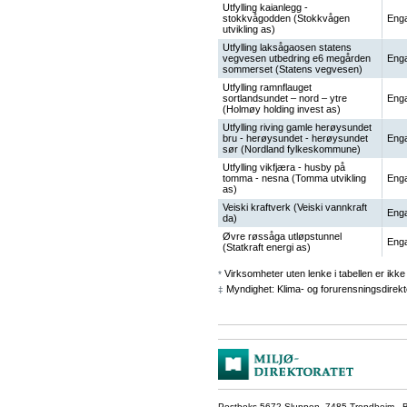
Utfylling kaianlegg -
stokkvågodden (Stokkvågen
Enga
utvikling as)
Utfylling laksågaosen statens
vegvesen utbedring e6 megården
Enga
sommerset (Statens vegvesen)
Utfylling ramnflauget
sortlandsundet – nord – ytre
Enga
(Holmøy holding invest as)
Utfylling riving gamle herøysundet
bru - herøysundet - herøysundet
Enga
sør (Nordland fylkeskommune)
Utfylling vikfjæra - husby på
tomma - nesna (Tomma utvikling
Enga
as)
Veiski kraftverk (Veiski vannkraft
Enga
da)
Øvre røssåga utløpstunnel
Enga
(Statkraft energi as)
Virksomheter uten lenke i tabellen er ikke 
*
Myndighet: Klima- og forurensningsdirekt
‡
Postboks 5672 Sluppen, 7485 Trondheim Be