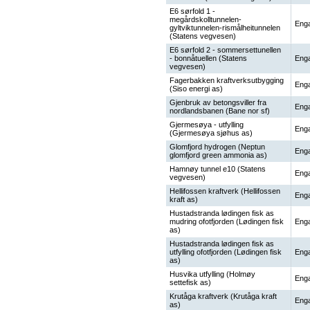
E6 sørfold 1 -
megårdskolltunnelen-
Enga
gyltviktunnelen-rismålheitunnelen
(Statens vegvesen)
E6 sørfold 2 - sommersettunellen
- bonnåtuellen (Statens
Enga
vegvesen)
Fagerbakken kraftverksutbygging
Enga
(Siso energi as)
Gjenbruk av betongsviller fra
Enga
nordlandsbanen (Bane nor sf)
Gjermesøya - utfylling
Enga
(Gjermesøya sjøhus as)
Glomfjord hydrogen (Neptun
Enga
glomfjord green ammonia as)
Hamnøy tunnel e10 (Statens
Enga
vegvesen)
Hellifossen kraftverk (Hellifossen
Enga
kraft as)
Hustadstranda lødingen fisk as
mudring ofotfjorden (Lødingen fisk
Enga
as)
Hustadstranda lødingen fisk as
utfylling ofotfjorden (Lødingen fisk
Enga
as)
Husvika utfylling (Holmøy
Enga
settefisk as)
Krutåga kraftverk (Krutåga kraft
Enga
as)