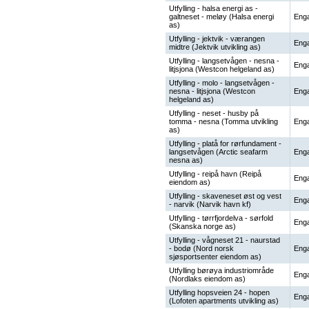
Utfylling - halsa energi as -
galtneset - meløy (Halsa energi
Enga
as)
Utfylling - jektvik - værangen
Enga
midtre (Jektvik utvikling as)
Utfylling - langsetvågen - nesna -
Enga
litjsjona (Westcon helgeland as)
Utfylling - molo - langsetvågen -
nesna - litjsjona (Westcon
Enga
helgeland as)
Utfylling - neset - husby på
tomma - nesna (Tomma utvikling
Enga
as)
Utfylling - platå for rørfundament -
langsetvågen (Arctic seafarm
Enga
nesna as)
Utfylling - reipå havn (Reipå
Enga
eiendom as)
Utfylling - skaveneset øst og vest
Enga
- narvik (Narvik havn kf)
Utfylling - tørrfjordelva - sørfold
Enga
(Skanska norge as)
Utfylling - vågneset 21 - naurstad
- bodø (Nord norsk
Enga
sjøsportsenter eiendom as)
Utfylling børøya industriområde
Enga
(Nordlaks eiendom as)
Utfylling hopsveien 24 - hopen
Enga
(Lofoten apartments utvikling as)