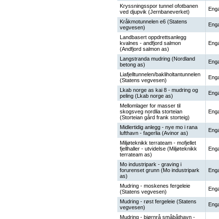
Kryssningsspor tunnel ofotbanen
Enga
ved djupvik (Jernbaneverket)
Kråkmotunnelen e6 (Statens
Enga
vegvesen)
Landbasert oppdrettsanlegg
kvalnes - andfjord salmon
Enga
(Andfjord salmon as)
Langstranda mudring (Nordland
Enga
betong as)
Liafjelltunnelen/bakliholtantunnelen
Enga
(Statens vegvesen)
Lkab norge as kai 8 - mudring og
Enga
peling (Lkab norge as)
Mellomlager for masser til
skogsveg nordlia storteian
Enga
(Storteian gård frank storteig)
Midlertidig anlegg - nye mo i rana
Enga
lufthavn - fagerlia (Avinor as)
Miljøteknikk terrateam - mofjellet
fjellhaller - utvidelse (Miljøteknikk
Enga
terrateam as)
Mo industripark - graving i
forurenset grunn (Mo industripark
Enga
as)
Mudring - moskenes fergeleie
Enga
(Statens vegvesen)
Mudring - røst fergeleie (Statens
Enga
vegvesen)
Mudring - bjørnrå småbåthavn -