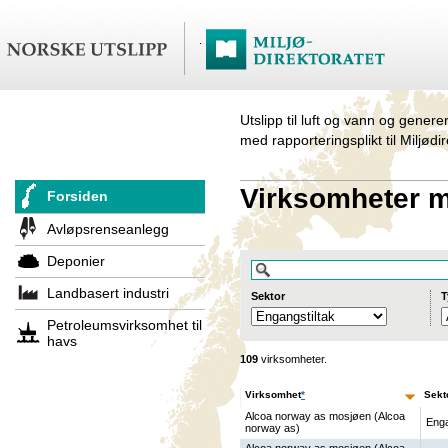
Utslipp til luft og vann og genere
med rapporteringsplikt til Miljødi
Virksomheter me
Forsiden
Avløpsrenseanlegg
Deponier
Landbasert industri
Sektor
T
Petroleumsvirksomhet til
havs
109
virksomheter.
Virksomhet
*
Sekt
Alcoa norway as mosjøen (Alcoa
Enga
norway as)