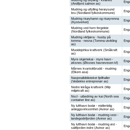
Mudring og utfylling - kvalnes
Enga
(Andfjord salmon as)
Mudring og utfylling herøysund
Enga
bru (Nordland fylkeskommune)
Mudring risøyhamn og risøyrenna
Enga
(Kystverket)
Mudring ved horn fergeleie
Enga
(Nordland fylkeskommune)
Mudring vikfjæra - husby på
tomma - nesna (Tomma utvikling
Enga
as)
Muoidejohka kraftverk (Småkraft
Enga
as)
Myre skjørtekai - myre havn -
Enga
øksnes (Øksnes havnevesen kf)
Mårnes kvartsittbrudd - mudring
Enga
(Elkem asa)
Nasjonalbiblioteket fjellhaller
Enga
(Veidekke entreprenør as)
Nedre leiråga kraftverk (Mip
Enga
miljøkraft as)
Nscl - utbedring av kai (North sea
Enga
container line as)
Ny lufthavn bodø - midlertidig
Enga
anleggsvirksomhet (Avinor as)
Ny lufthavn bodø - mudring vest -
Enga
landegodefjorden (Avinor as)
Ny lufthavn bodø - mudring øst -
Enga
saltfjorden indre (Avinor as)