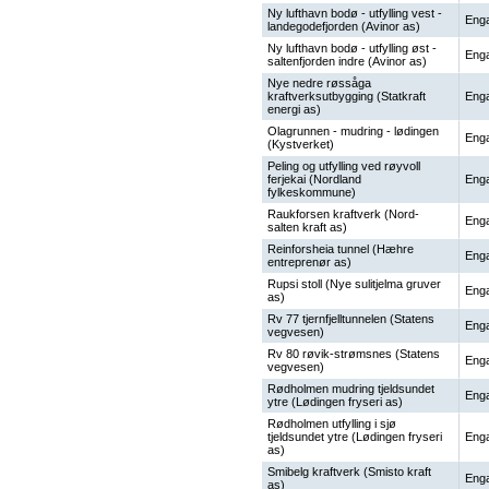
Ny lufthavn bodø - utfylling vest -
Enga
landegodefjorden (Avinor as)
Ny lufthavn bodø - utfylling øst -
Enga
saltenfjorden indre (Avinor as)
Nye nedre røssåga
kraftverksutbygging (Statkraft
Enga
energi as)
Olagrunnen - mudring - lødingen
Enga
(Kystverket)
Peling og utfylling ved røyvoll
ferjekai (Nordland
Enga
fylkeskommune)
Raukforsen kraftverk (Nord-
Enga
salten kraft as)
Reinforsheia tunnel (Hæhre
Enga
entreprenør as)
Rupsi stoll (Nye sulitjelma gruver
Enga
as)
Rv 77 tjernfjelltunnelen (Statens
Enga
vegvesen)
Rv 80 røvik-strømsnes (Statens
Enga
vegvesen)
Rødholmen mudring tjeldsundet
Enga
ytre (Lødingen fryseri as)
Rødholmen utfylling i sjø
tjeldsundet ytre (Lødingen fryseri
Enga
as)
Smibelg kraftverk (Smisto kraft
Enga
as)