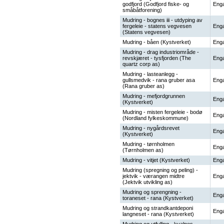
godfjord (Godfjord fiske- og
Enga
småbåtforening)
Mudring - bognes iii - utdyping av
fergeleie - statens vegvesen
Enga
(Statens vegvesen)
Mudring - båen (Kystverket)
Enga
Mudring - drag industriområde -
revskjæret - tysfjorden (The
Enga
quartz corp as)
Mudring - lasteanlegg -
gullsmedvik - rana gruber asa
Enga
(Rana gruber as)
Mudring - mefjordgrunnen
Enga
(Kystverket)
Mudring - misten fergeleie - bodø
Enga
(Nordland fylkeskommune)
Mudring - nygårdsrevet
Enga
(Kystverket)
Mudring - tørnholmen
Enga
(Tørnholmen as)
Mudring - vitjet (Kystverket)
Enga
Mudring (spregning og peling) -
jektvik - værangen midtre
Enga
(Jektvik utvikling as)
Mudring og sprengning -
Enga
toraneset - rana (Kystverket)
Mudring og strandkantdeponi
Enga
langneset - rana (Kystverket)