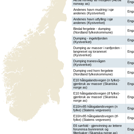
Alcoa norway as mosjøen (Alcoa
Enga
norway as)
Andenes havn mudring i sjø
Enga
andenes (Kystverket)
Andenes havn utfylling i sjø
Enga
andenes (Kystverket)
Bindal fergeleie - dumping
Enga
(Nordland fylkeskommune)
Dumping - ingelsfjorden
Enga
(Kystverket)
Dumping av masser i ranfjorden -
langneset og toraneset
Enga
(Kystverket)
Dumping tranesvågen
Enga
(Kystverket)
Dumping ved horn fergeleie
Enga
(Nordland fylkeskommune)
E10 hålogalandsvegen (n fylke)-
gjenbruk av masser (Skanska
Enga
norge as)
E10 hålogalandsvegen (tf fylke)-
gjenbruk av masser (Skanska
Enga
norge as)
E10/rv85 hålogalandsvegen (n
Enga
fylke) (Statens vegvesen)
E10/rv85 hålogalandsvegen (tf-
Enga
fylke) (Statens vegvesen)
E6 sørfold - gjenvinning av lettere
forurensa bunnrensk og
Enga
filterkaker (Skanska norge as)