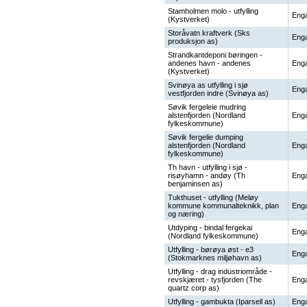
Stamholmen molo - utfylling
Enga
(Kystverket)
Storåvatn kraftverk (Sks
Enga
produksjon as)
Strandkantdeponi børingen -
andenes havn - andenes
Enga
(Kystverket)
Svinøya as utfylling i sjø
Enga
vestfjorden indre (Svinøya as)
Søvik fergeleie mudring
alstenfjorden (Nordland
Enga
fylkeskommune)
Søvik fergelie dumping
alstenfjorden (Nordland
Enga
fylkeskommune)
Th havn - utfylling i sjø -
risøyhamn - andøy (Th
Enga
benjaminsen as)
Tukthuset - utfylling (Meløy
kommune kommunalteknikk, plan
Enga
og næring)
Utdyping - bindal fergekai
Enga
(Nordland fylkeskommune)
Utfylling - børøya øst - e3
Enga
(Stokmarknes miljøhavn as)
Utfylling - drag industriområde -
revskjæret - tysfjorden (The
Enga
quartz corp as)
Utfylling - gambukta (Iparsell as)
Enga