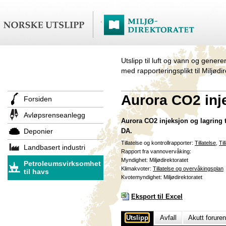
Utslipp til luft og vann og genere
med rapporteringsplikt til Miljødi
Aurora CO2 inj
Forsiden
Avløpsrenseanlegg
Aurora CO2 injeksjon og lagring
Deponier
DA.
Tillatelse og kontrollrapporter:
Tillatelse
,
Til
Landbasert industri
Rapport fra vannovervåking:
Myndighet: Miljødirektoratet
Petroleumsvirksomhet
Klimakvoter:
Tillatelse og overvåkingsplan
til havs
Kvotemyndighet: Miljødirektoratet
Eksport til Excel
Utslipp
Avfall
Akutt forure