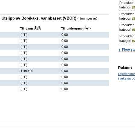
Produkter 
kategori
(
Produkter m
: Utslipp av Borekaks, vannbasert (VBOR)
(i tonn per år)
kategori
(
Produkter 
Til vann
Til undergrunn
kategori
(
(I.T.)
0,00
Produkter 
(I.T.)
0,00
kategori
(
(I.T.)
0,00
Flere st
(I.T.)
0,00
(I.T.)
0,00
(I.T.)
0,00
Relatert
1 490,90
0,00
Oljedirekto
(I.T.)
0,00
injeksjon og
(I.T.)
0,00
(I.T.)
0,00