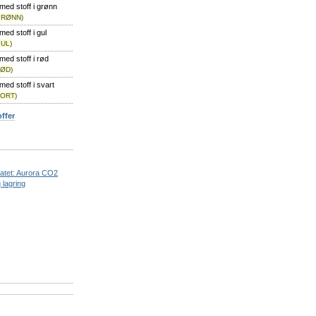
med stoff i grønn
GRØNN)
ed stoff i gul
GUL)
med stoff i rød
RØD)
med stoff i svart
SORT)
offer
ratet: Aurora CO2
 lagring