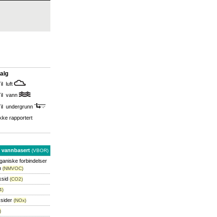
alg
il luft
Til vann
Til undergrunn
kke rapportert
, vannbasert
(VBOR)
rganiske forbindelser
n
(NMVOC)
ksid
(CO2)
4)
ksider
(NOx)
)