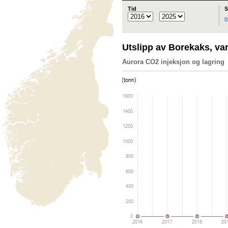
Tid
S
p
Utslipp av Borekaks, v
Aurora CO2 injeksjon og lagring