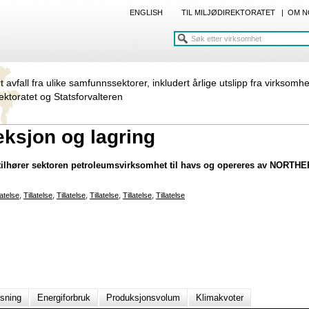
ENGLISH
TIL MILJØDIREKTORATET
|
OM N
rt avfall fra ulike samfunnssektorer, inkludert årlige utslipp fra virksomh
rektoratet og Statsforvalteren
eksjon og lagring
 tilhører sektoren petroleumsvirksomhet til havs og opereres av NORT
latelse
,
Tillatelse
,
Tillatelse
,
Tillatelse
,
Tillatelse
,
Tillatelse
nsning
Energiforbruk
Produksjonsvolum
Klimakvoter