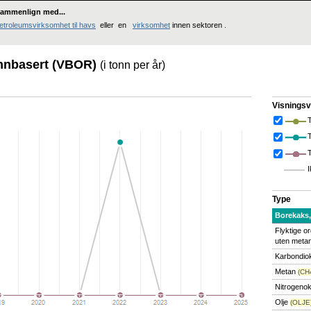
ammenlign med...
etroleumsvirksomhet til havs
eller en
virksomhet
innen sektoren .
annbasert (VBOR)
(i tonn per år)
Visningsv
T
I
Type
Borekaks
Flyktige o
uten meta
Karbondio
Metan
(CH
Nitrogeno
Olje
(OLJE