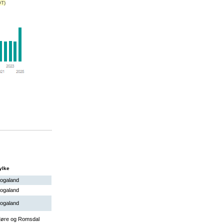
OT)
ylke
ogaland
ogaland
ogaland
øre og Romsdal