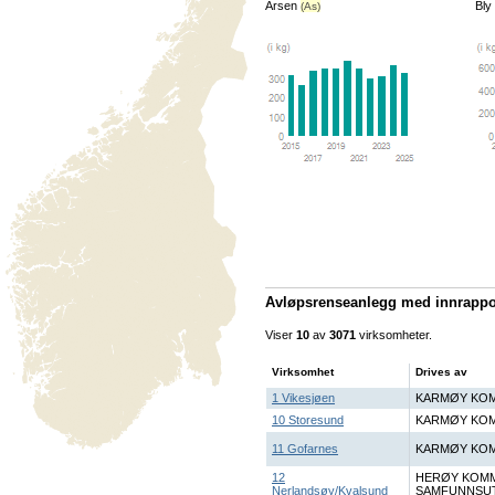
Arsen
Bly
(As)
Avløpsrenseanlegg
med innrappor
Viser
10
av
3071
virksomheter.
Virksomhet
Drives av
1 Vikesjøen
KARMØY KOM
10 Storesund
KARMØY KOM
11 Gofarnes
KARMØY KOM
12
HERØY KOM
Nerlandsøy/Kvalsund
SAMFUNNSUT