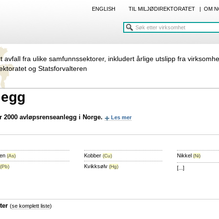
ENGLISH
TIL MILJØDIREKTORATET
|
OM N
rt avfall fra ulike samfunnssektorer, inkludert årlige utslipp fra virksomh
rektoratet og Statsforvalteren
legg
er 2000 avløpsrenseanlegg i Norge.
Les mer
sen
Kobber
Nikkel
(As)
(Cu)
(Ni)
Kvikksølv
(Pb)
(Hg)
[...]
ter
(
se komplett liste
)