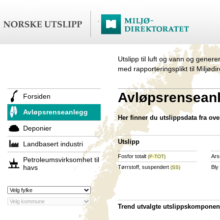
Utslipp til luft og vann og genere
med rapporteringsplikt til Miljødi
Avløpsrensean
Forsiden
Avløpsrenseanlegg
Her finner du utslippsdata fra ov
Deponier
Utslipp
Landbasert industri
Fosfor totalt
Ar
(P-TOT)
Petroleumsvirksomhet til
havs
Tørrstoff, suspendert
Bly
(SS)
Trend utvalgte utslippskomponen