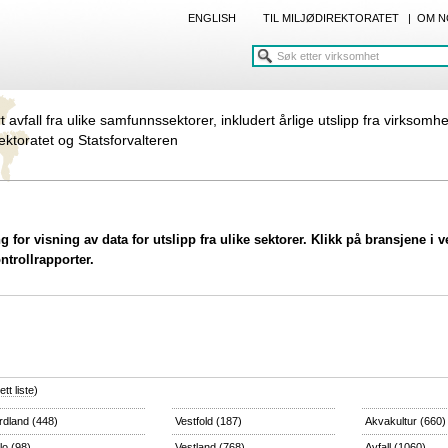
ENGLISH
TIL MILJØDIREKTORATET
|
OM N
rt avfall fra ulike samfunnssektorer, inkludert årlige utslipp fra virksomh
rektoratet og Statsforvalteren
 for visning av data for utslipp fra ulike sektorer. Klikk på bransjene i 
ontrollrapporter.
tt liste
)
rdland
(448)
Vestfold
(187)
Akvakultur
(660)
lo
(98)
Vestland
(768)
Avfall
(1060)