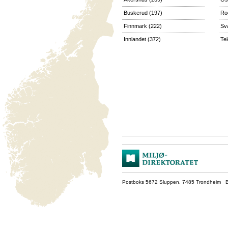
Buskerud
(197)
Ro
Finnmark
(222)
Sv
Innlandet
(372)
Te
Postboks 5672 Sluppen, 7485 Trondheim Be