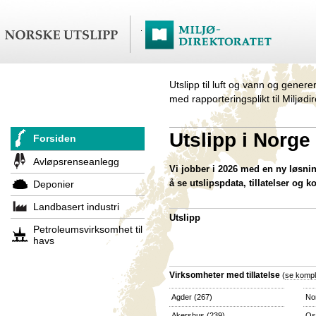
Utslipp til luft og vann og genere
med rapporteringsplikt til Miljødi
Utslipp i Norge
Forsiden
Avløpsrenseanlegg
Vi jobber i 2026 med en ny løsning
å se utslipspdata, tillatelser og k
Deponier
Landbasert industri
Utslipp
Petroleumsvirksomhet til
havs
Virksomheter med tillatelse
(
se komple
Agder
(267)
No
Akershus
(239)
Os