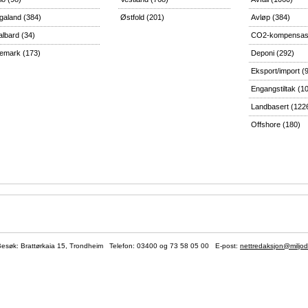
galand
(384)
Østfold
(201)
Avløp
(384)
albard
(34)
CO2-kompensas
lemark
(173)
Deponi
(292)
Eksport/import
(
Engangstiltak
(1
Landbasert
(122
Offshore
(180)
søk: Brattørkaia 15, Trondheim Telefon:
03400
og 73 58 05 00 E-post:
nettredaksjon@miljod