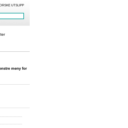
ORSKE UTSLIPP
eter
venstre meny for