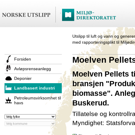
Utslipp til luft og vann og genere
med rapporteringsplikt til Miljødi
Moelven Pellet
Forsiden
Avløpsrenseanlegg
Moelven Pellets t
Deponier
bransjen "Produks
Landbasert industri
biomasse". Anlegg
Petroleumsvirksomhet til
Buskerud.
havs
Tillatelse og kontroll
Myndighet: Statsforva