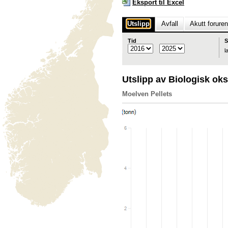
Eksport til Excel
Utslipp
Avfall
Akutt forure
Tid
S
l
Utslipp av Biologisk o
Moelven Pellets