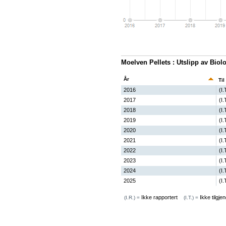
Moelven Pellets : Utslipp av Bio
År
Til
2016
(I.
2017
(I.
2018
(I.
2019
(I.
2020
(I.
2021
(I.
2022
(I.
2023
(I.
2024
(I.
2025
(I.
Ikke rapportert
Ikke tilgjen
(I.R.) =
(I.T.) =