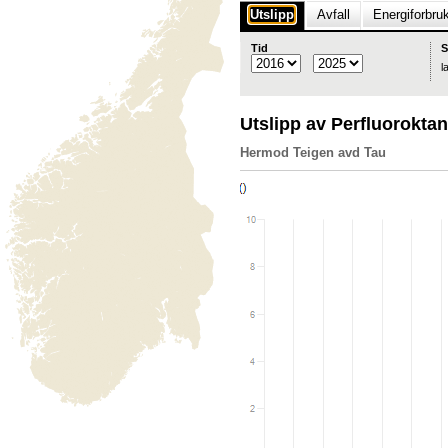
Utslipp
Avfall
Energiforbru
Tid
S
l
Utslipp av Perfluorokta
Hermod Teigen avd Tau