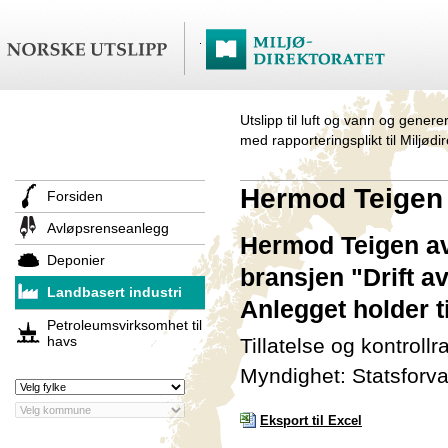
Utslipp til luft og vann og genere
med rapporteringsplikt til Miljødi
Hermod Teigen
Forsiden
Avløpsrenseanlegg
Hermod Teigen avd
Deponier
bransjen "Drift a
Landbasert industri
Anlegget holder t
Petroleumsvirksomhet til
havs
Tillatelse og kontroll
Myndighet: Statsforva
Eksport til Excel