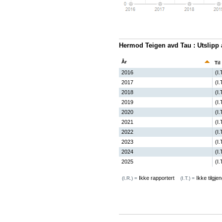
Hermod Teigen avd Tau : Utslipp
År
Til
2016
(I.
2017
(I.
2018
(I.
2019
(I.
2020
(I.
2021
(I.
2022
(I.
2023
(I.
2024
(I.
2025
(I.
Ikke rapportert
Ikke tilgjen
(I.R.) =
(I.T.) =