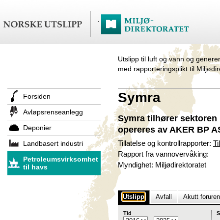
Utslipp til luft og vann og genere
med rapporteringsplikt til Miljødi
Symra
Forsiden
Avløpsrenseanlegg
Symra tilhører sektoren
Deponier
opereres av AKER BP A
Landbasert industri
Tillatelse og kontrollrapporter:
Ti
Rapport fra vannovervåking:
Petroleumsvirksomhet
Myndighet: Miljødirektoratet
til havs
Utslipp
Avfall
Akutt forure
Tid
S