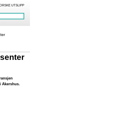
ORSKE UTSLIPP
eter
senter
ransjen
 i Akershus.