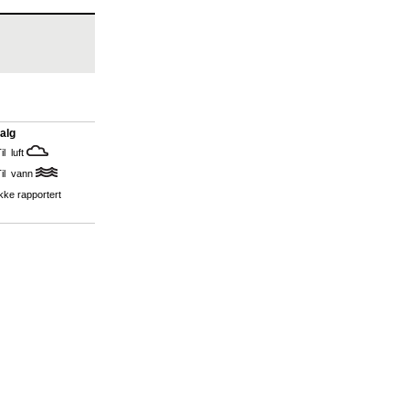
alg
il luft
Til vann
kke rapportert