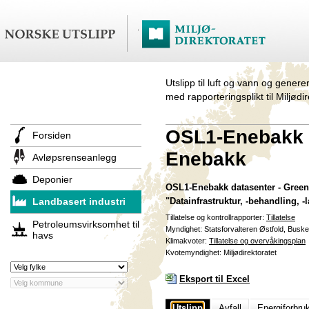
Utslipp til luft og vann og genere
med rapporteringsplikt til Miljødi
OSL1-Enebakk d
Forsiden
Enebakk
Avløpsrenseanlegg
Deponier
OSL1-Enebakk datasenter - Green 
Landbasert industri
"Datainfrastruktur, -behandling, 
Tillatelse og kontrollrapporter:
Tillatelse
Petroleumsvirksomhet til
Myndighet: Statsforvalteren Østfold, Busk
havs
Klimakvoter:
Tillatelse og overvåkingsplan
Kvotemyndighet: Miljødirektoratet
Eksport til Excel
Utslipp
Avfall
Energiforbru