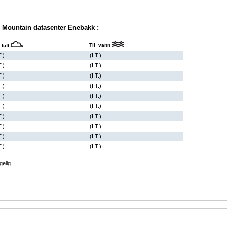
 Mountain datasenter Enebakk :
Til vann
 luft
T.)
(I.T.)
T.)
(I.T.)
T.)
(I.T.)
T.)
(I.T.)
T.)
(I.T.)
T.)
(I.T.)
T.)
(I.T.)
T.)
(I.T.)
T.)
(I.T.)
T.)
(I.T.)
gelig