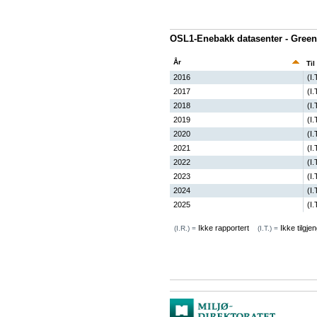
OSL1-Enebakk datasenter - Green
År
Til
2016
(I.
2017
(I.
2018
(I.
2019
(I.
2020
(I.
2021
(I.
2022
(I.
2023
(I.
2024
(I.
2025
(I.
Ikke rapportert
Ikke tilgjen
(I.R.) =
(I.T.) =