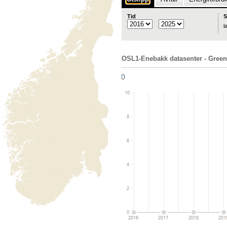
Tid
S
l
OSL1-Enebakk datasenter - Green