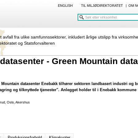
ENGLISH
TIL MILJØDIREKTORATET
|
OM N
rt avfall fra ulike samfunnssektorer, inkludert årlige utslipp fra virksomh
rektoratet og Statsforvalteren
atasenter - Green Mountain data
Mountain datasenter Enebakk tilhører sektoren landbasert industri og b
-lagring og tilknyttede tjenester". Anlegget holder til i Enebakk kommune
erud, Oslo, Akershus
k
Produksjonsforhold
Klimakvoter