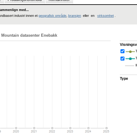
ammenlign med...
andbasert industri innen et
geografisk område
,
bransjen
eller en
virksomhet
.
 Mountain datasenter Enebakk
Visningsv
T
I
Type