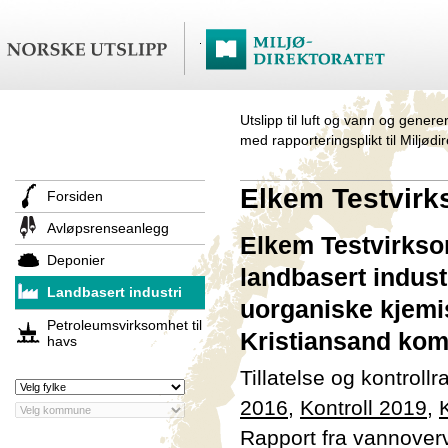
Utslipp til luft og vann og genere
med rapporteringsplikt til Miljødi
Elkem Testvirk
Forsiden
Avløpsrenseanlegg
Elkem Testvirkso
Deponier
landbasert indus
Landbasert industri
uorganiske kjemis
Petroleumsvirksomhet til
Kristiansand kom
havs
Tillatelse og kontroll
2016
,
Kontroll 2019
,
Rapport fra vannover