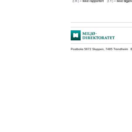
Ikke rapportert
Ikke tilgjen
(I.R.) =
(I.T.) =
Postboks 5672 Sluppen, 7485 Trondheim Be