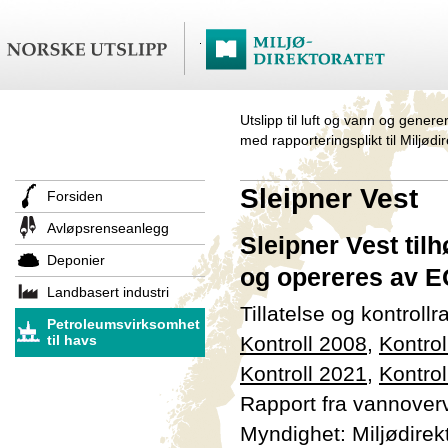
Utslipp til luft og vann og genere
med rapporteringsplikt til Miljødi
Sleipner Vest
Forsiden
Avløpsrenseanlegg
Sleipner Vest til
Deponier
og opereres av
Landbasert industri
Tillatelse og kontroll
Petroleumsvirksomhet
til havs
Kontroll 2008
,
Kontrol
Kontroll 2021
,
Kontrol
Rapport fra vannover
Myndighet: Miljødirek