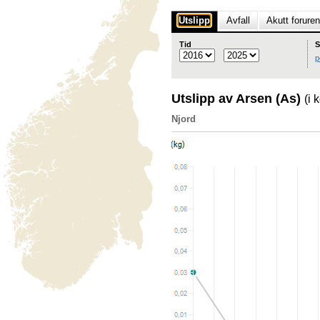
Utslipp
Avfall
Akutt forure
Tid
S
p
Utslipp av Arsen (As)
(i 
Njord