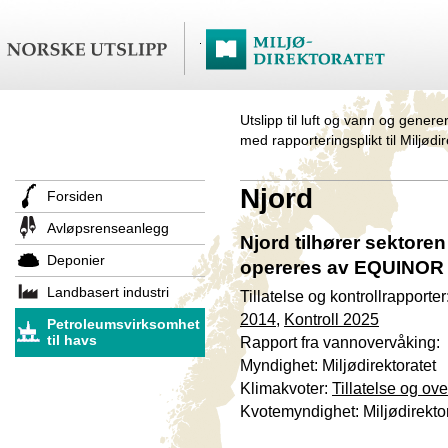
Utslipp til luft og vann og genere
med rapporteringsplikt til Miljødi
Njord
Forsiden
Avløpsrenseanlegg
Njord tilhører sektore
Deponier
opereres av EQUINOR
Landbasert industri
Tillatelse og kontrollrapporter
2014
,
Kontroll 2025
Petroleumsvirksomhet
til havs
Rapport fra vannovervåking:
Myndighet: Miljødirektoratet
Klimakvoter:
Tillatelse og ov
Kvotemyndighet: Miljødirekto