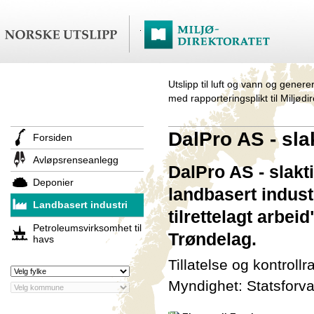
Utslipp til luft og vann og genere
med rapporteringsplikt til Miljødi
DalPro AS - slak
Forsiden
Avløpsrenseanlegg
DalPro AS - slakti
Deponier
landbasert indust
Landbasert industri
tilrettelagt arbei
Petroleumsvirksomhet til
Trøndelag.
havs
Tillatelse og kontroll
Myndighet: Statsforva