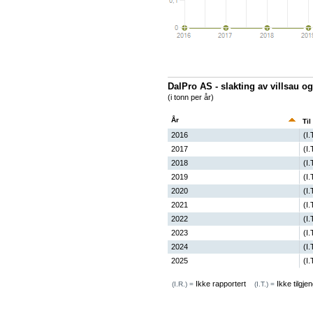
DalPro AS - slakting av villsau o
(i tonn per år)
År
Til
2016
(I.
2017
(I.
2018
(I.
2019
(I.
2020
(I.
2021
(I.
2022
(I.
2023
(I.
2024
(I.
2025
(I.
Ikke rapportert
Ikke tilgjen
(I.R.) =
(I.T.) =