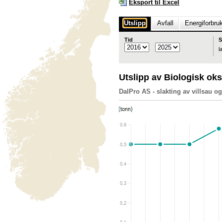
Eksport til Excel
Utslipp
Avfall
Energiforbru
Tid
S
l
Utslipp av Biologisk o
DalPro AS - slakting av villsau og