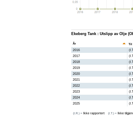
Ekeberg Tank : Utslipp av Olje (
År
Til
2016
(I.
2017
(I.
2018
(I.
2019
(I.
2020
(I.
2021
(I.
2022
(I.
2023
(I.
2024
(I.
2025
(I.
Ikke rapportert
Ikke tilgjen
(I.R.) =
(I.T.) =