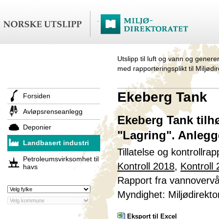
Utslipp til luft og vann og genere
med rapporteringsplikt til Miljødi
Ekeberg Tank
Forsiden
Avløpsrenseanlegg
Ekeberg Tank tilh
Deponier
"Lagring". Anlegg
Landbasert industri
Tillatelse og kontrollra
Petroleumsvirksomhet til
Kontroll 2018
,
Kontroll
havs
Rapport fra vannoverv
Myndighet: Miljødirekto
Eksport til Excel