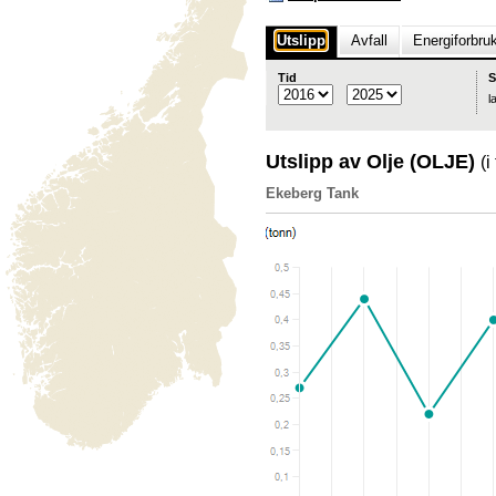
Utslipp
Avfall
Energiforbru
Tid
S
l
Utslipp av Olje (OLJE)
(i
Ekeberg Tank