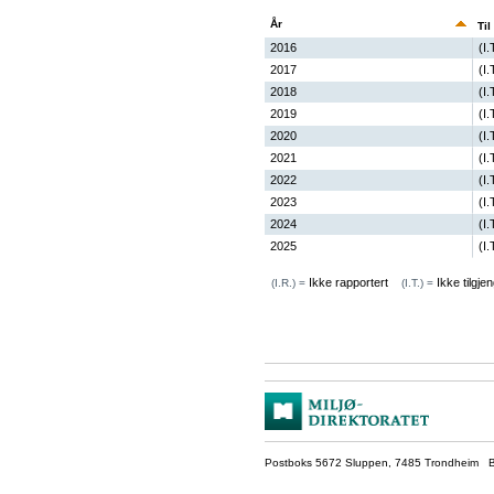
År
Til
2016
(I.
2017
(I.
2018
(I.
2019
(I.
2020
(I.
2021
(I.
2022
(I.
2023
(I.
2024
(I.
2025
(I.
Ikke rapportert
Ikke tilgjen
(I.R.) =
(I.T.) =
Postboks 5672 Sluppen, 7485 Trondheim Be