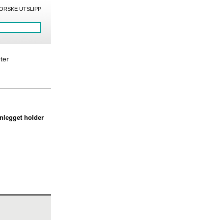
ORSKE UTSLIPP
eter
Anlegget holder