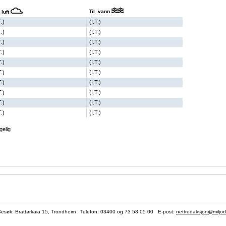
Til vann
 luft
T.)
(I.T.)
T.)
(I.T.)
T.)
(I.T.)
T.)
(I.T.)
T.)
(I.T.)
T.)
(I.T.)
T.)
(I.T.)
T.)
(I.T.)
T.)
(I.T.)
T.)
(I.T.)
gelig
søk: Brattørkaia 15, Trondheim Telefon:
03400
og 73 58 05 00 E-post:
nettredaksjon@miljod