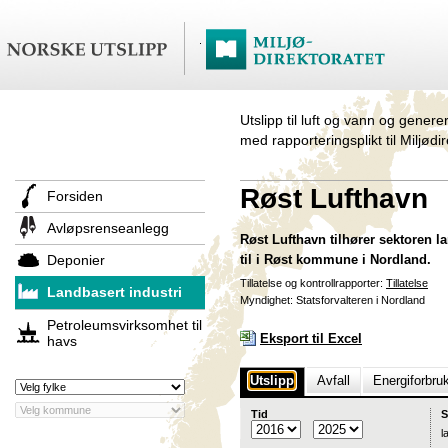
Utslipp til luft og vann og genere
med rapporteringsplikt til Miljødi
Røst Lufthavn
Forsiden
Avløpsrenseanlegg
Røst Lufthavn tilhører sektoren la
Deponier
til i Røst kommune i Nordland.
Tillatelse og kontrollrapporter:
Tillatelse
Landbasert industri
Myndighet: Statsforvalteren i Nordland
Petroleumsvirksomhet til
Eksport til Excel
havs
Utslipp
Avfall
Energiforbru
Tid
S
l