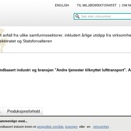
ENGLISH
TIL MILJØDIREKTORATET
|
OM N
rt avfall fra ulike samfunnssektorer, inkludert årlige utslipp fra virksomh
rektoratet og Statsforvalteren
ndbasert industri og bransjen "Andre tjenester tilknyttet lufttransport". 
k
Produksjonsforhold
ammenlign med...
andbasert industri innen et
geografisk område
,
bransjen
eller en
virksomhet
.