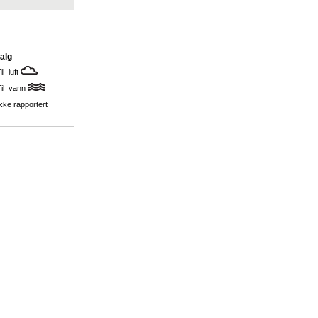
alg
il luft
Til vann
kke rapportert