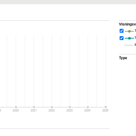
Visningsv
T
I
Type