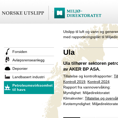
Utslipp til luft og vann og genere
med rapporteringsplikt til Miljødi
Ula
Forsiden
Avløpsrenseanlegg
Ula tilhører sektoren pet
Deponier
av AKER BP ASA.
Tillatelse og kontrollrapporter:
Ti
Landbasert industri
Kontroll 2019
,
Kontroll 2024
Petroleumsvirksomhet
Rapport fra vannovervåking:
til havs
Myndighet: Miljødirektoratet
Klimakvoter:
Tillatelse og overvå
Kvotemyndighet: Miljødirektorate