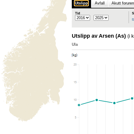
Utslipp
Avfall
Akutt forure
Tid
S
p
Utslipp av Arsen (As)
(i 
Ula