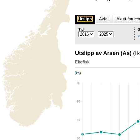
Utslipp
Avfall
Akutt forure
Tid
S
p
Utslipp av Arsen (As)
(i 
Ekofisk