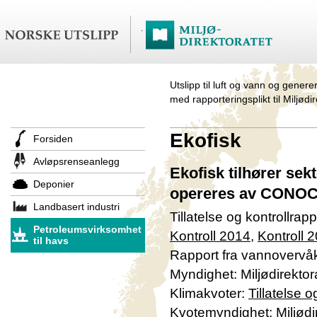
Utslipp til luft og vann og genere
med rapporteringsplikt til Miljødi
Ekofisk
Forsiden
Avløpsrenseanlegg
Ekofisk tilhører se
Deponier
opereres av CONO
Landbasert industri
Tillatelse og kontrollrap
Petroleumsvirksomhet
Kontroll 2014
,
Kontroll 
til havs
Rapport fra vannovervåk
Myndighet: Miljødirektor
Klimakvoter:
Tillatelse 
Kvotemyndighet: Miljødir