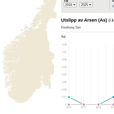
Tid
S
p
Utslipp av Arsen (As)
(i 
Oseberg Sør