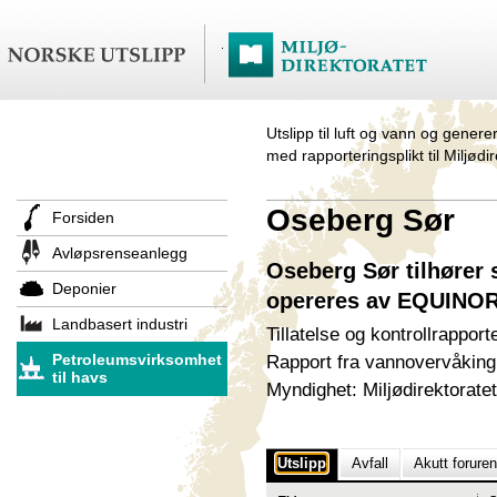
Utslipp til luft og vann og genere
med rapporteringsplikt til Miljødi
Oseberg Sør
Forsiden
Avløpsrenseanlegg
Oseberg Sør tilhører 
Deponier
opereres av EQUINO
Landbasert industri
Tillatelse og kontrollrapport
Petroleumsvirksomhet
Rapport fra vannovervåking
til havs
Myndighet: Miljødirektoratet
Utslipp
Avfall
Akutt forure