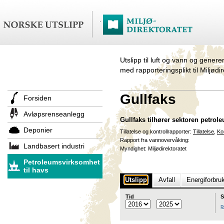
Utslipp til luft og vann og genere
med rapporteringsplikt til Miljødi
Gullfaks
Forsiden
Avløpsrenseanlegg
Gullfaks tilhører sektoren petr
Deponier
Tillatelse og kontrollrapporter:
Tillatelse
,
Ko
Rapport fra vannovervåking:
Landbasert industri
Myndighet: Miljødirektoratet
Petroleumsvirksomhet
til havs
Utslipp
Avfall
Energiforbru
Tid
S
p