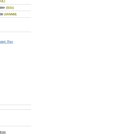
GUL)
ider
(SOx)
gde
(VANNM)
ratet: Rev
ir.no