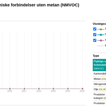
aniske forbindelser uten metan (NMVOC)
Visningsv
T
I
Type
Flyktige 
forbindel
(NMVOC)
Karbondio
Metan
(CH
Nitrogeno
Olje
(OLJE
Produkter 
kategori
(
Produkter m