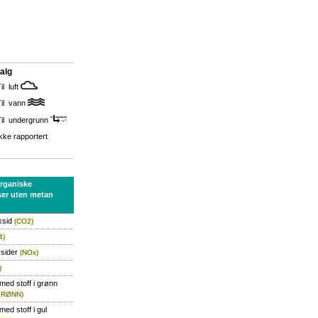
alg
il luft
Til vann
Til undergrunn
kke rapportert
organiske
ser uten metan
ksid
(CO2)
4)
ksider
(NOx)
)
med stoff i grønn
GRØNN)
ed stoff i gul