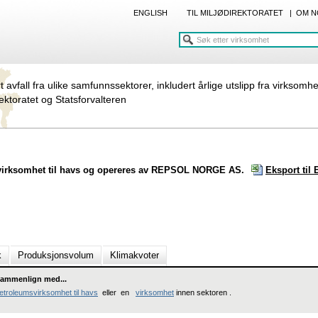
ENGLISH
TIL MILJØDIREKTORATET
|
OM N
rt avfall fra ulike samfunnssektorer, inkludert årlige utslipp fra virksomh
rektoratet og Statsforvalteren
svirksomhet til havs og opereres av REPSOL NORGE AS.
Eksport til 
k
Produksjonsvolum
Klimakvoter
ammenlign med...
etroleumsvirksomhet til havs
eller en
virksomhet
innen sektoren .