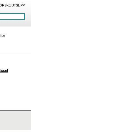
ORSKE UTSLIPP
eter
Excel