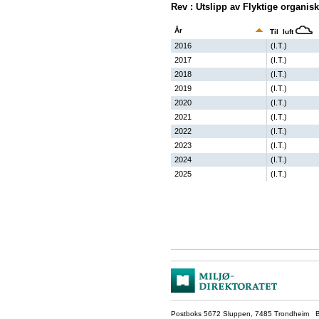
Rev : Utslipp av Flyktige organi
År
Til luft
2016
(I.T.)
2017
(I.T.)
2018
(I.T.)
2019
(I.T.)
2020
(I.T.)
2021
(I.T.)
2022
(I.T.)
2023
(I.T.)
2024
(I.T.)
2025
(I.T.)
Postboks 5672 Sluppen, 7485 Trondheim Be