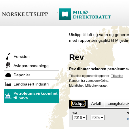
Utslipp til luft og vann og genere
med rapporteringsplikt til Miljødi
Rev
Forsiden
Avløpsrenseanlegg
Rev tilhører sektoren petroleum
Deponier
Tillatelse og kontrollrapporter:
Tillatelse
Rapport fra vannovervåking:
Landbasert industri
Myndighet: Miljødirektoratet
Petroleumsvirksomhet
til havs
Utslipp
Avfall
Energiforbru
Tid
S
p