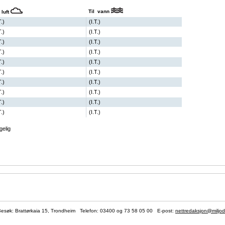
Til vann
 luft
T.)
(I.T.)
T.)
(I.T.)
T.)
(I.T.)
T.)
(I.T.)
T.)
(I.T.)
T.)
(I.T.)
T.)
(I.T.)
T.)
(I.T.)
T.)
(I.T.)
T.)
(I.T.)
gelig
søk: Brattørkaia 15, Trondheim Telefon:
03400
og 73 58 05 00 E-post:
nettredaksjon@miljod