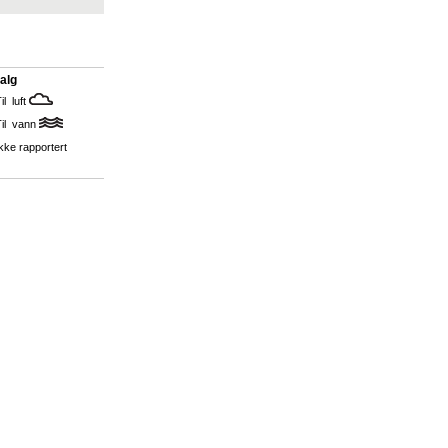
alg
il luft
Til vann
kke rapportert