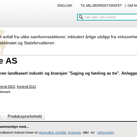
ENGLISH
TIL MILJØDIREKTORATET
|
OM N
rt avfall fra ulike samfunnssektorer, inkludert årlige utslipp fra virksomh
rektoratet og Statsforvalteren
e AS
ren landbasert industri og bransjen "Saging og høvling av tre". Anlegget 
ntroll 2003
,
Kontroll 2012
Telemark
k
Produksjonsforhold
ammenlign med...
andbasert industri innen et
geografisk område
,
bransjen
eller en
virksomhet
.