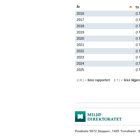
År
Til
2016
(I.
2017
(I.
2018
(I.
2019
(I.
2020
(I.
2021
(I.
2022
(I.
2023
(I.
2024
(I.
2025
(I.
Ikke rapportert
Ikke tilgjen
(I.R.) =
(I.T.) =
Postboks 5672 Sluppen, 7485 Trondheim Be