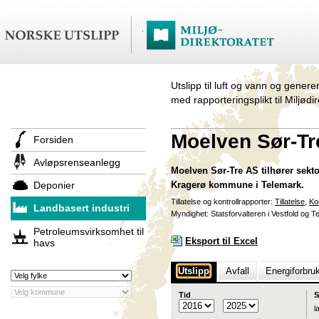
Utslipp til luft og vann og genere
med rapporteringsplikt til Miljødi
Moelven Sør-Tr
Forsiden
Avløpsrenseanlegg
Moelven Sør-Tre AS tilhører sekto
Deponier
Kragerø kommune i Telemark.
Tillatelse og kontrollrapporter:
Tillatelse
,
Ko
Landbasert industri
Myndighet: Statsforvalteren i Vestfold og 
Petroleumsvirksomhet til
Eksport til Excel
havs
Utslipp
Avfall
Energiforbru
Tid
S
l