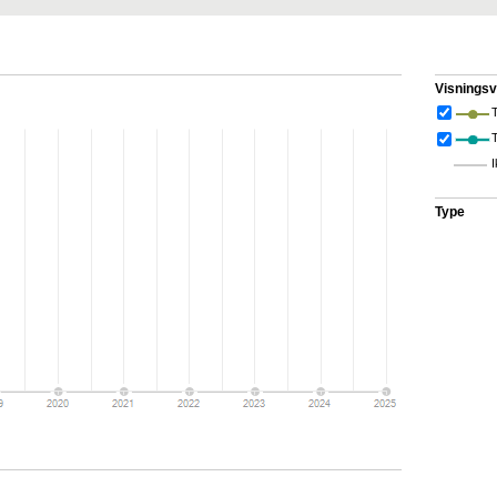
Visningsv
T
I
Type