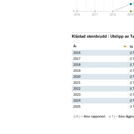
Klåstad steinbrudd : Utslipp av T
År
Til
2016
(I.
2017
(I.
2018
(I.
2019
(I.
2020
(I.
2021
(I.
2022
(I.
2023
(I.
2024
(I.
2025
(I.
Ikke rapportert
Ikke tilgjen
(I.R.) =
(I.T.) =