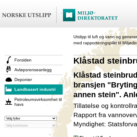
Utslipp til luft og vann og genere
med rapporteringsplikt til Miljødi
Klåstad steinb
Forsiden
Avløpsrenseanlegg
Klåstad steinbrud
Deponier
bransjen "Bryting
Landbasert industri
annen stein". Anl
Petroleumsvirksomhet til
havs
Tillatelse og kontroll
Rapport fra vannover
Myndighet: Statsforva