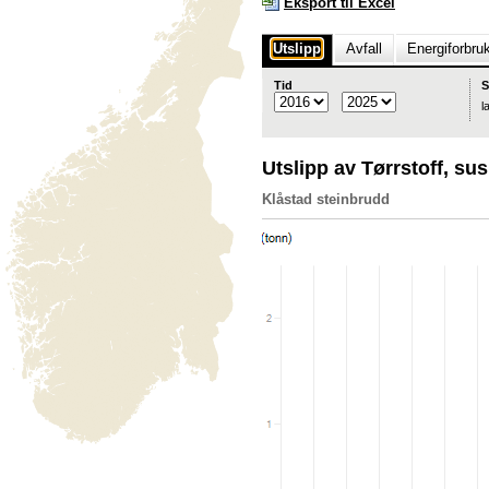
Eksport til Excel
Utslipp
Avfall
Energiforbru
Tid
S
l
Utslipp av Tørrstoff, su
Klåstad steinbrudd