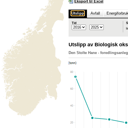
Eksport til Excel
Utslipp
Avfall
Energiforbru
Tid
S
l
Utslipp av Biologisk o
Den Stolte Hane - foredlingsanle