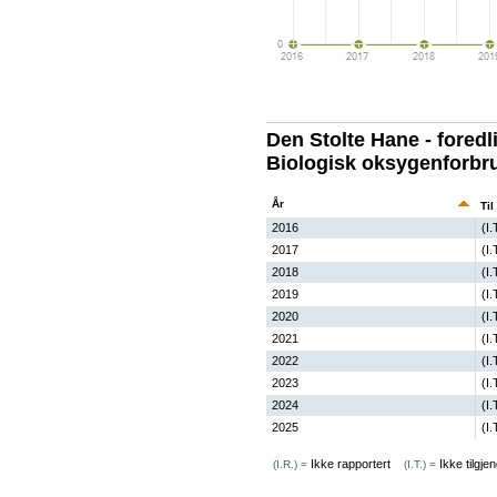
Den Stolte Hane - foredl
Biologisk oksygenforbr
År
Til
2016
(I.
2017
(I.
2018
(I.
2019
(I.
2020
(I.
2021
(I.
2022
(I.
2023
(I.
2024
(I.
2025
(I.
Ikke rapportert
Ikke tilgjen
(I.R.) =
(I.T.) =