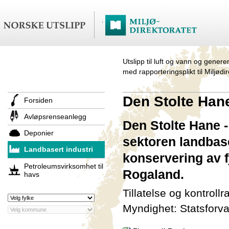
Utslipp til luft og vann og genere
med rapporteringsplikt til Miljødi
Den Stolte Hane
Forsiden
Avløpsrenseanlegg
Den Stolte Hane -
Deponier
sektoren landbase
Landbasert industri
konservering av f
Petroleumsvirksomhet til
Rogaland.
havs
Tillatelse og kontroll
Myndighet: Statsforva