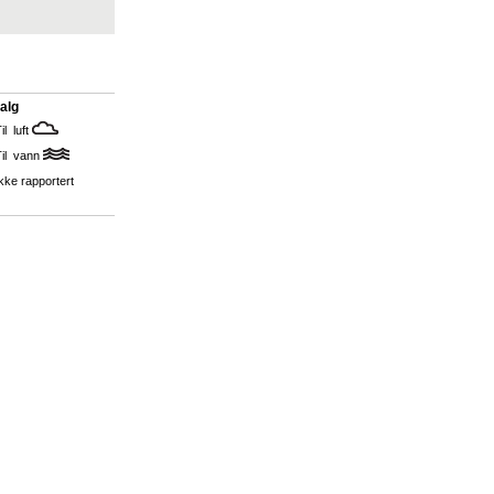
alg
il luft
Til vann
kke rapportert