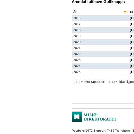
Arendal lufthavn Gullknapp :
År
Til
2016
(I.
2017
(I.
2018
(I.
2019
(I.
2020
(I.
2021
(I.
2022
(I.
2023
(I.
2024
(I.
2025
(I.
Ikke rapportert
Ikke tilgjen
(I.R.) =
(I.T.) =
Postboks 5672 Sluppen, 7485 Trondheim Be