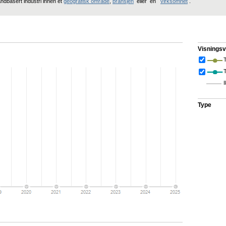
andbasert industri innen et
geografisk område
,
bransjen
eller en
virksomhet
.
Visningsv
T
I
Type