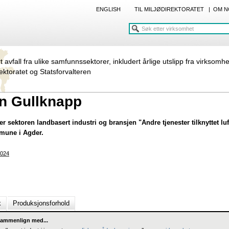
ENGLISH
TIL MILJØDIREKTORATET
|
OM N
rt avfall fra ulike samfunnssektorer, inkludert årlige utslipp fra virksomh
rektoratet og Statsforvalteren
vn Gullknapp
r sektoren landbasert industri og bransjen "Andre tjenester tilknyttet luf
mmune i Agder.
024
k
Produksjonsforhold
ammenlign med...