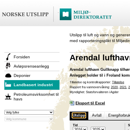
Utslipp til luft og vann og genere
med rapporteringsplikt til Miljødi
Arendal luftha
Forsiden
Avløpsrenseanlegg
Arendal lufthavn Gullknapp tilhøre
Deponier
Anlegget holder til i Froland ko
Tillatelse og kontrollrapporter:
Tillatelse
Landbasert industri
Rapport fra vannovervåking:
2020
,
2021
,
2
Myndighet: Statsforvalteren i Agder
Petroleumsvirksomhet til
havs
Eksport til Excel
Utslipp
Avfall
Energiforbru
Tid
S