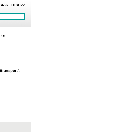
ORSKE UTSLIPP
eter
ttransport".