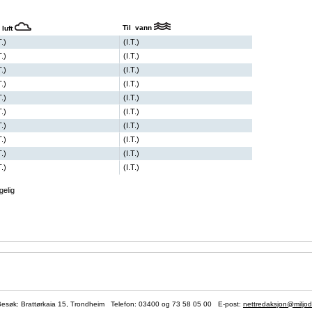
Til vann
 luft
T.)
(I.T.)
T.)
(I.T.)
T.)
(I.T.)
T.)
(I.T.)
T.)
(I.T.)
T.)
(I.T.)
T.)
(I.T.)
T.)
(I.T.)
T.)
(I.T.)
T.)
(I.T.)
gelig
søk: Brattørkaia 15, Trondheim Telefon:
03400
og 73 58 05 00 E-post:
nettredaksjon@miljod