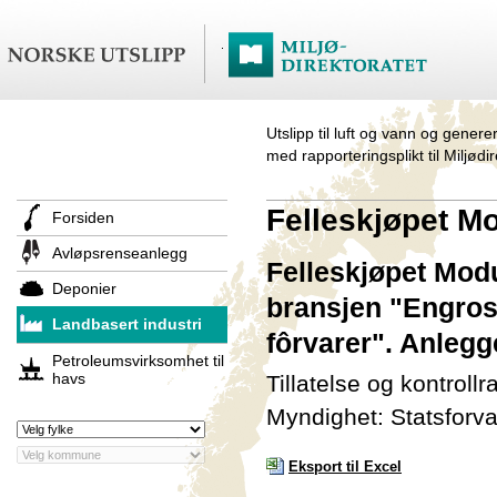
Utslipp til luft og vann og genere
med rapporteringsplikt til Miljødi
Felleskjøpet 
Forsiden
Avløpsrenseanlegg
Felleskjøpet Modu
Deponier
bransjen "Engros
Landbasert industri
fôrvarer". Anleg
Petroleumsvirksomhet til
havs
Tillatelse og kontroll
Myndighet: Statsforva
Eksport til Excel