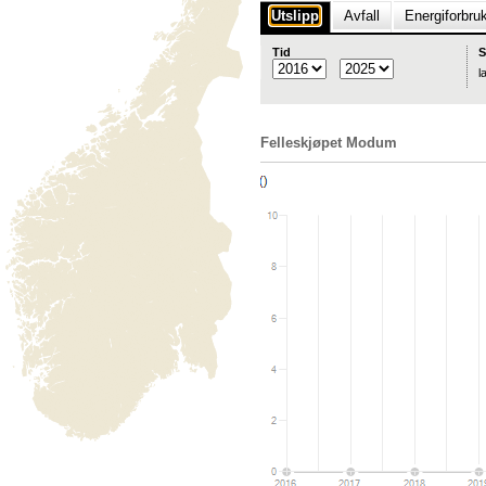
Utslipp
Avfall
Energiforbru
Tid
S
l
Felleskjøpet Modum