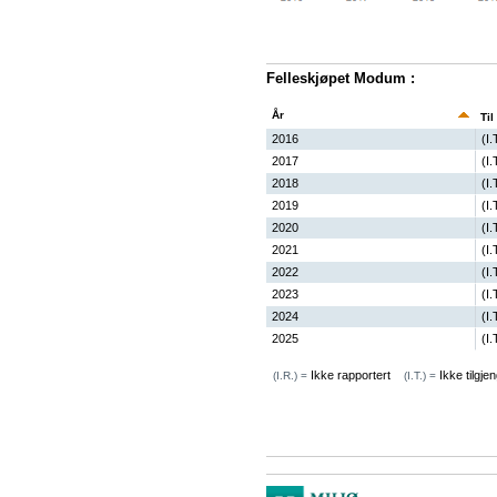
Felleskjøpet Modum :
År
Til
2016
(I.
2017
(I.
2018
(I.
2019
(I.
2020
(I.
2021
(I.
2022
(I.
2023
(I.
2024
(I.
2025
(I.
Ikke rapportert
Ikke tilgjen
(I.R.) =
(I.T.) =