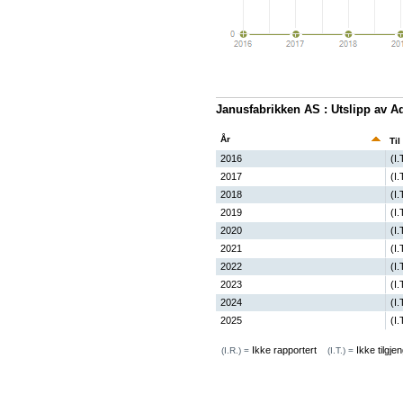
Janusfabrikken AS : Utslipp av 
År
Til
2016
(I.
2017
(I.
2018
(I.
2019
(I.
2020
(I.
2021
(I.
2022
(I.
2023
(I.
2024
(I.
2025
(I.
Ikke rapportert
Ikke tilgjen
(I.R.) =
(I.T.) =