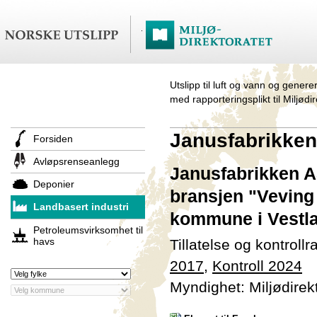
Utslipp til luft og vann og genere
med rapporteringsplikt til Miljødi
Janusfabrikke
Forsiden
Avløpsrenseanlegg
Janusfabrikken AS
Deponier
bransjen "Veving a
Landbasert industri
kommune i Vestl
Petroleumsvirksomhet til
havs
Tillatelse og kontroll
2017
,
Kontroll 2024
Myndighet: Miljødirek