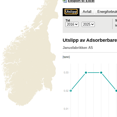
Eksport til Excel
Utslipp
Avfall
Energiforbru
Tid
S
l
Utslipp av Adsorberbar
Janusfabrikken AS