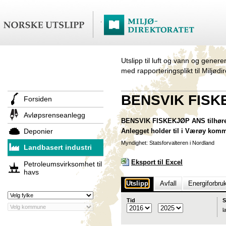
Utslipp til luft og vann og genere
med rapporteringsplikt til Miljødi
BENSVIK FISK
Forsiden
Avløpsrenseanlegg
BENSVIK FISKEKJØP ANS tilhører s
Deponier
Anlegget holder til i Værøy kom
Myndighet: Statsforvalteren i Nordland
Landbasert industri
Eksport til Excel
Petroleumsvirksomhet til
havs
Utslipp
Avfall
Energiforbru
Tid
S
l