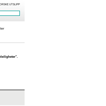
ORSKE UTSLIPP
eter
eiligheter".