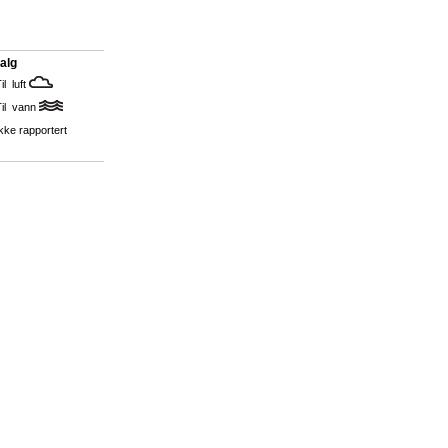
alg
il luft
Til vann
kke rapportert