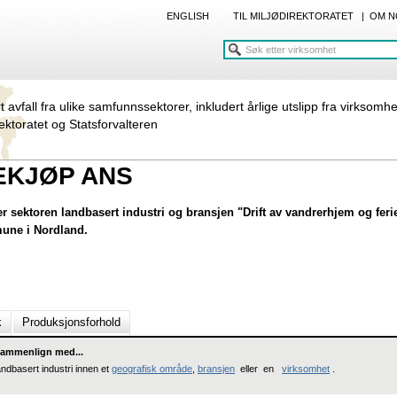
ENGLISH
TIL MILJØDIREKTORATET
|
OM N
rt avfall fra ulike samfunnssektorer, inkludert årlige utslipp fra virksomh
rektoratet og Statsforvalteren
EKJØP ANS
ektoren landbasert industri og bransjen "Drift av vandrerhjem og feriel
mune i Nordland.
k
Produksjonsforhold
ammenlign med...
andbasert industri innen et
geografisk område
,
bransjen
eller en
virksomhet
.