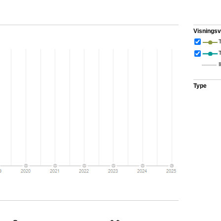
Visningsv
T
I
Type