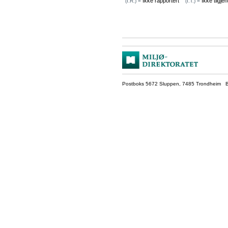
Ikke rapportert
Ikke tilgjen
(I.R.) =
(I.T.) =
Postboks 5672 Sluppen, 7485 Trondheim Be