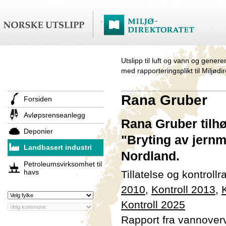
Utslipp til luft og vann og genere
med rapporteringsplikt til Miljødi
Rana Gruber
Forsiden
Avløpsrenseanlegg
Rana Gruber tilhø
Deponier
"Bryting av jernm
Landbasert industri
Nordland.
Petroleumsvirksomhet til
havs
Tillatelse og kontroll
2010
,
Kontroll 2013
,
Kontroll 2025
Rapport fra vannover