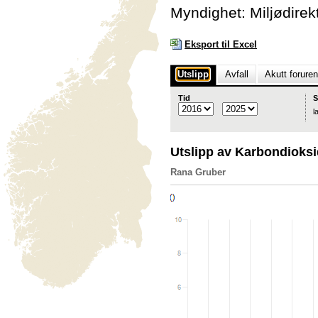
Myndighet: Miljødirek
Eksport til Excel
Utslipp
Avfall
Akutt forure
Tid
S
l
Utslipp av Karbondioks
Rana Gruber