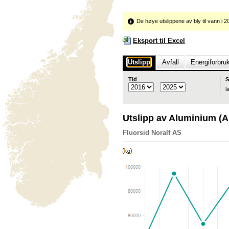
De høye utslippene av bly til vann i 
Eksport til Excel
Utslipp
Avfall
Energiforbru
Tid
S
l
Utslipp av Aluminium (
Fluorsid Noralf AS