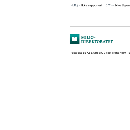
Ikke rapportert
Ikke tilgjen
(I.R.) =
(I.T.) =
Postboks 5672 Sluppen, 7485 Trondheim Be