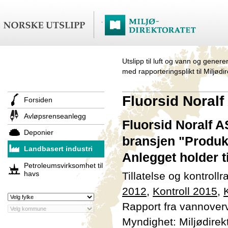
Utslipp til luft og vann og genere
med rapporteringsplikt til Miljødi
Fluorsid Noralf
Forsiden
Avløpsrenseanlegg
Fluorsid Noralf A
Deponier
bransjen "Produk
Landbasert industri
Anlegget holder t
Petroleumsvirksomhet til
havs
Tillatelse og kontroll
2012
,
Kontroll 2015
,
Rapport fra vannover
Myndighet: Miljødirek