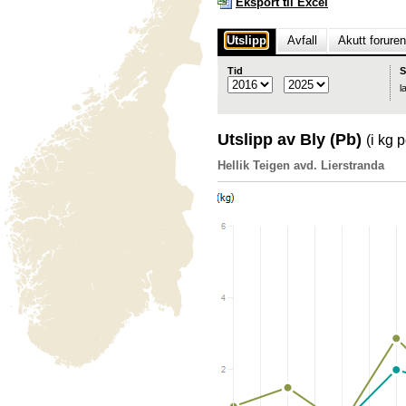
Eksport til Excel
Utslipp
Avfall
Akutt forure
Tid
S
l
Utslipp av Bly (Pb)
(i kg p
Hellik Teigen avd. Lierstranda