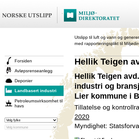
Utslipp til luft og vann og genere
med rapporteringsplikt til Miljødi
Hellik Teigen a
Forsiden
Avløpsrenseanlegg
Hellik Teigen avd
Deponier
industri og bransj
Landbasert industri
Lier kommune i 
Petroleumsvirksomhet til
havs
Tillatelse og kontroll
2020
Myndighet: Statsforva